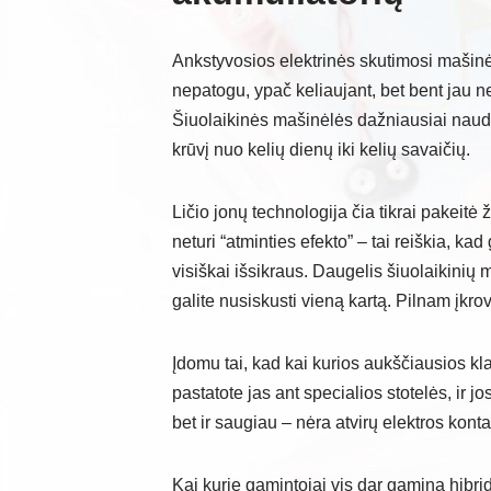
Ankstyvosios elektrinės skutimosi mašinėl
nepatogu, ypač keliaujant, bet bent jau ne
Šiuolaikinės mašinėlės dažniausiai naudoj
krūvį nuo kelių dienų iki kelių savaičių.
Ličio jonų technologija čia tikrai pakeitė 
neturi “atminties efekto” – tai reiškia, kad
visiškai išsikraus. Daugelis šiuolaikinių m
galite nusiskusti vieną kartą. Pilnam įkro
Įdomu tai, kad kai kurios aukščiausios k
pastatote jas ant specialios stotelės, ir j
bet ir saugiau – nėra atvirų elektros kont
Kai kurie gamintojai vis dar gamina hibrid