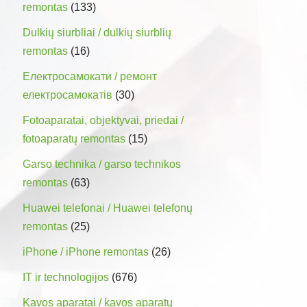
remontas
(133)
Dulkių siurbliai / dulkių siurblių
remontas
(16)
Електросамокати / ремонт
електросамокатів
(30)
Fotoaparatai, objektyvai, priedai /
fotoaparatų remontas
(15)
Garso technika / garso technikos
remontas
(63)
Huawei telefonai / Huawei telefonų
remontas
(25)
iPhone / iPhone remontas
(26)
IT ir technologijos
(676)
Kavos aparatai / kavos aparatų