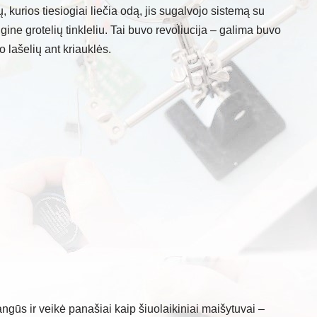
ų, kurios tiesiogiai liečia odą, jis sugalvojo sistemą su
ine grotelių tinkleliu. Tai buvo revoliucija – galima buvo
o lašelių ant kriauklės.
gūs ir veikė panašiai kaip šiuolaikiniai maišytuvai –