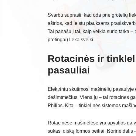
Svarbu suprasti, kad oda prie grotelių li
aštrios, kad leistų plauksams prasiskverbt
Tai panašu į tai, kaip veikia sūrio tarka – 
protingai) lieka sveiki.
Rotacinės ir tinkle
pasauliai
Elektrinių skutimosi mašinėlių pasaulyje 
dešimtmečius. Viena jų – tai rotacinės g
Philips. Kita – tinklelinės sistemos mašinė
Rotacinėse mašinėlėse yra apvalios galvut
sukasi diskų formos peiliai. Išorinė dalis –