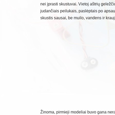
nei įprasti skustuvai. Vietoj aštrių geležči
judančiais peilukais, paslėptais po apsaug
skustis sausai, be muilo, vandens ir krauj
Žinoma, pirmieji modeliai buvo gana neran