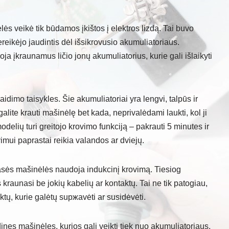
ės veikė tik būdamos įkištos į elektros lizdą. Tai buvo
reikėjo jaudintis dėl išsikrovusio akumuliatoriaus.
a įkraunamus ličio jonų akumuliatorius, kurie gali išlaikyti
žaidimo taisykles. Šie akumuliatoriai yra lengvi, talpūs ir
 galite krauti mašinėlę bet kada, neprivalėdami laukti, kol ji
odelių turi greitojo krovimo funkciją – pakrauti 5 minutes ir
vimui paprastai reikia valandos ar dviejų.
lasės mašinėlės naudoja indukcinį krovimą. Tiesiog
os kraunasi be jokių kabelių ar kontaktų. Tai ne tik patogiau,
aktų, kurie galėtų suржаvėti ar susidėvėti.
ines mašinėles, kurios gali veikti tiek nuo akumuliatoriaus,