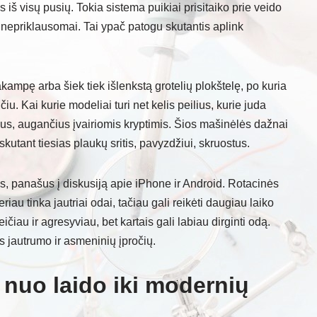
s iš visų pusių. Tokia sistema puikiai prisitaiko prie veido
i nepriklausomai. Tai ypač patogu skutantis aplink
kampę arba šiek tiek išlenkstą grotelių plokštelę, po kuria
čiu. Kai kurie modeliai turi net kelis peilius, kurie juda
kus, augančius įvairiomis kryptimis. Šios mašinėlės dažnai
utant tiesias plaukų sritis, pavyzdžiui, skruostus.
, panašus į diskusiją apie iPhone ir Android. Rotacinės
iau tinka jautriai odai, tačiau gali reikėti daugiau laiko
ičiau ir agresyviau, bet kartais gali labiau dirginti odą.
 jautrumo ir asmeninių įpročių.
: nuo laido iki modernių