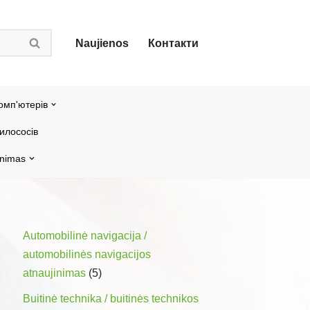
Naujienos
Контакти
омп'ютерів
илососів
inimas
Automobilinė navigacija /
automobilinės navigacijos
atnaujinimas
(5)
Buitinė technika / buitinės technikos