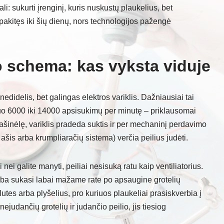
li: sukurti įrenginį, kuris nuskustų plaukelius, bet
epakitęs iki šių dienų, nors technologijos pažengė
o schema: kas vyksta viduje
nedidelis, bet galingas elektros variklis. Dažniausiai tai
 nuo 6000 iki 14000 apsisukimų per minutę – priklausomai
ašinėlę, variklis pradeda suktis ir per mechaninį perdavimo
šis arba krumpliaračių sistema) verčia peilius judėti.
nei galite manyti, peiliai nesisuką ratu kaip ventiliatorius.
arba sukasi labai mažame rate po apsaugine grotelių
lutes arba plyšelius, pro kuriuos plaukeliai prasiskverbia į
nejudančių grotelių ir judančio peilio, jis tiesiog