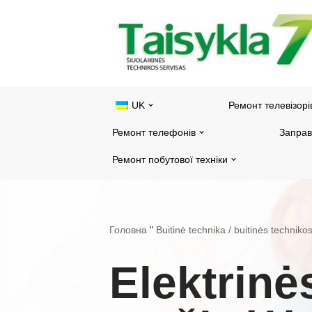
Перейти
до
змісту
UK
Ремонт телевізорі
Ремонт телефонів
Заправ
Ремонт побутової техніки
Головна
"
Buitinė technika / buitinės technik
Elektrinė