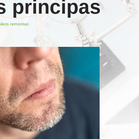
s principas
hnikos remontas