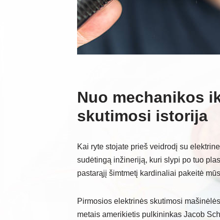
Nuo mechanikos ik
skutimosi istorija
Kai ryte stojate prieš veidrodį su elektri
sudėtingą inžineriją, kuri slypi po tuo plas
pastarąjį šimtmetį kardinaliai pakeitė mūs
Pirmosios elektrinės skutimosi mašinėlė
metais amerikietis pulkininkas Jacob Schic