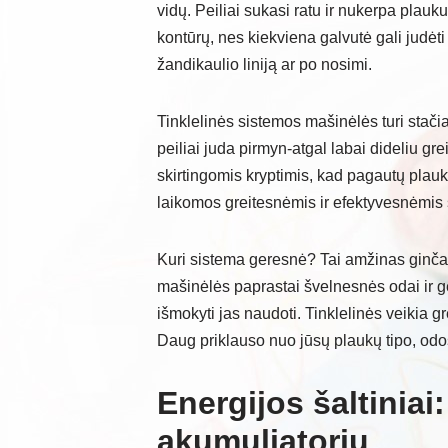
vidų. Peiliai sukasi ratu ir nukerpa plauku
kontūrų, nes kiekviena galvutė gali judėt
žandikaulio liniją ar po nosimi.
Tinklelinės sistemos mašinėlės turi stačia
peiliai juda pirmyn-atgal labai dideliu grei
skirtingomis kryptimis, kad pagautų plau
laikomos greitesnėmis ir efektyvesnėmis sk
Kuri sistema geresnė? Tai amžinas ginčas
mašinėlės paprastai švelnesnės odai ir ger
išmokyti jas naudoti. Tinklelinės veikia gre
Daug priklauso nuo jūsų plaukų tipo, odos
Energijos šaltiniai
akumuliatorių