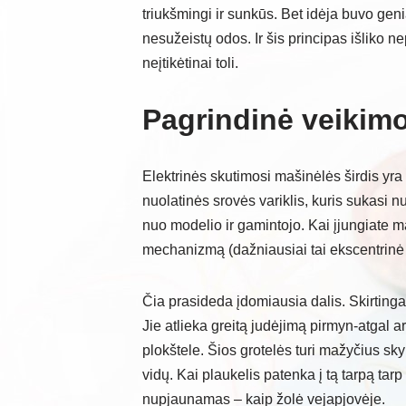
triukšmingi ir sunkūs. Bet idėja buvo genia
nesužeistų odos. Ir šis principas išliko n
neįtikėtinai toli.
Pagrindinė veikim
Elektrinės skutimosi mašinėlės širdis yra 
nuolatinės srovės variklis, kuris sukasi
nuo modelio ir gamintojo. Kai įjungiate m
mechanizmą (dažniausiai tai ekscentrinė a
Čia prasideda įdomiausia dalis. Skirtingai 
Jie atlieka greitą judėjimą pirmyn-atgal 
plokštele. Šios grotelės turi mažyčius sky
vidų. Kai plaukelis patenka į tą tarpą tarp 
nupjaunamas – kaip žolė vejapjovėje.