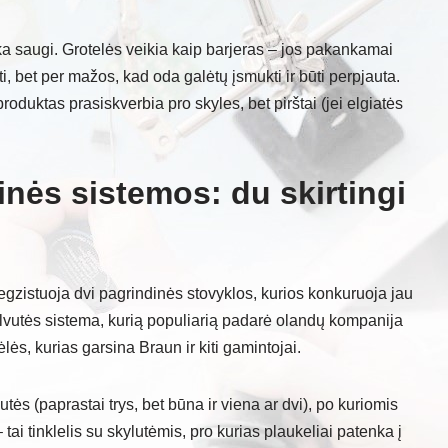
eka saugi. Grotelės veikia kaip barjeras – jos pakankamai
i, bet per mažos, kad oda galėtų įsmukti ir būti perpjauta.
produktas prasiskverbia pro skyles, bet pirštai (jei elgiatės
linės sistemos: du skirtingi
egzistuoja dvi pagrindinės stovyklos, kurios konkuruoja jau
alvutės sistema, kurią populiarią padarė olandų kompanija
lės, kurias garsina Braun ir kiti gamintojai.
ės (paprastai trys, bet būna ir viena ar dvi), po kuriomis
 tai tinklelis su skylutėmis, pro kurias plaukeliai patenka į