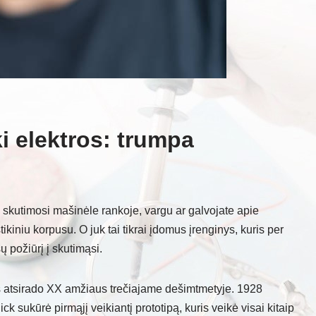
i elektros: trumpa
ne skutimosi mašinėle rankoje, vargu ar galvojate apie
tikiniu korpusu. O juk tai tikrai įdomus įrenginys, kuris per
ų požiūrį į skutimąsi.
s atsirado XX amžiaus trečiajame dešimtmetyje. 1928
k sukūrė pirmąjį veikiantį prototipą, kuris veikė visai kitaip