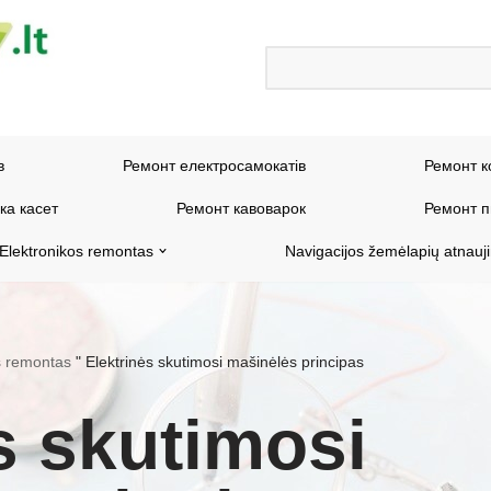
в
Ремонт електросамокатів
Ремонт к
ка касет
Ремонт кавоварок
Ремонт п
Elektronikos remontas
Navigacijos žemėlapių atnauj
os remontas
"
Elektrinės skutimosi mašinėlės principas
s skutimosi