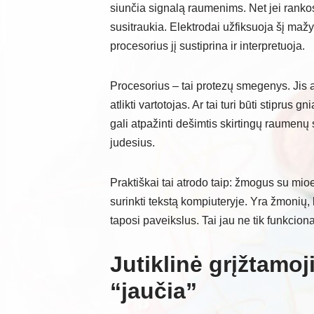
siunčia signalą raumenims. Net jei rankos
susitraukia. Elektrodai užfiksuoja šį mažy
procesorius jį sustiprina ir interpretuoja.
Procesorius – tai protezų smegenys. Jis a
atlikti vartotojas. Ar tai turi būti stipru
gali atpažinti dešimtis skirtingų raumenų 
judesius.
Praktiškai tai atrodo taip: žmogus su mioee
surinkti tekstą kompiuteryje. Yra žmonių, 
taposi paveikslus. Tai jau ne tik funkci
Jutiklinė grįžtamoj
“jaučia”