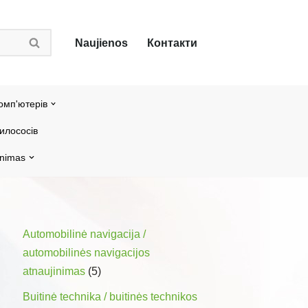
Naujienos
Контакти
омп'ютерів
илососів
inimas
Automobilinė navigacija /
automobilinės navigacijos
atnaujinimas
(5)
Buitinė technika / buitinės technikos