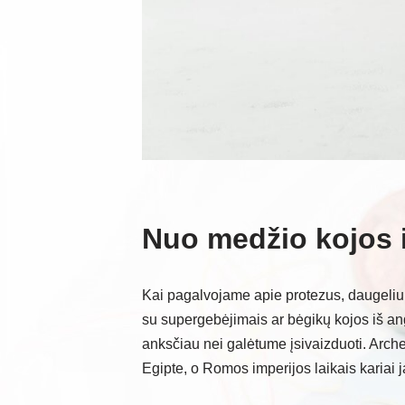
Nuo medžio kojos i
Kai pagalvojame apie protezus, daugeliui 
su supergebėjimais ar bėgikų kojos iš ang
anksčiau nei galėtume įsivaizduoti. Arch
Egipte, o Romos imperijos laikais kariai 