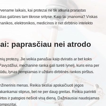
yvename laikais, kai protezai ne tik atkuria prarastas
ralias galūnes tam tikrose srityse. Kaip tai įmanoma? Viskas
nikos, elektronikos, medicinos ir net dirbtinio intelekto
ai: paprasčiau nei atrodo
 protezų. Jie veikia panašiai kaip dviratis ar bet koks
Pavyzdžiui, mechaninė ranka gali turėti lynelį, kuris eina per
būdu, lynas įtempiamas ir uždaro dirbtinės rankos pirštus.
nžinerinis menas. Reikia tiksliai apskaičiuoti jėgos
kankamai stiprus, bet ne per daug greitas. Reikia parinkti
irtos ir patogios nešioti visą dieną. Dažniausiai naudojamas
kompozitai.