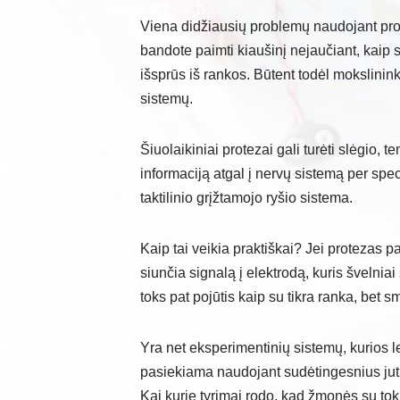
Viena didžiausių problemų naudojant prot
bandote paimti kiaušinį nejaučiant, kaip st
išsprūs iš rankos. Būtent todėl mokslinink
sistemų.
Šiuolaikiniai protezai gali turėti slėgio, te
informaciją atgal į nervų sistemą per spe
taktilinio grįžtamojo ryšio sistema.
Kaip tai veikia praktiškai? Jei protezas pal
siunčia signalą į elektrodą, kuris švelnia
toks pat pojūtis kaip su tikra ranka, bet 
Yra net eksperimentinių sistemų, kurios l
pasiekiama naudojant sudėtingesnius jut
Kai kurie tyrimai rodo, kad žmonės su tokia