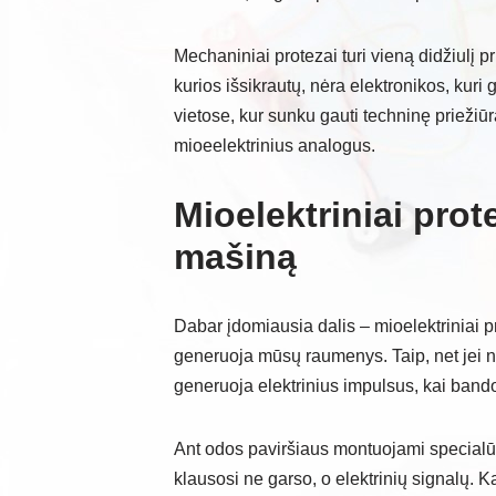
Mechaniniai protezai turi vieną didžiulį 
kurios išsikrautų, nėra elektronikos, kur
vietose, kur sunku gauti techninę priežiūrą
mioeelektrinius analogus.
Mioelektriniai prot
mašiną
Dabar įdomiausia dalis – mioelektriniai pr
generuoja mūsų raumenys. Taip, net jei ne
generuoja elektrinius impulsus, kai bando
Ant odos paviršiaus montuojami specialūs e
klausosi ne garso, o elektrinių signalų. 