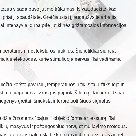
ezus visada buvo jutimo trūkumas. Įsivaizduokite, kad
ipriai jį spaudžiate. Greičiausiai jį sudaužysite arba jis
ai intensyviai dirba prie jutiklinės grįžtamosios informacijos
mperatūros ir net tekstūros jutiklius. Šie jutikliai siunčia
cialius elektrodus, kurie stimuliuoja nervus. Tai vadinama
iečia karštą paviršių, temperatūros jutiklis tai užfiksuoja ir
i stimuliuoja nervą. Žmogus pajunta šilumą! Tai nėra tiksliai
smegenys greitai išmoksta interpretuoti šiuos signalus.
eidžia žmonėms “pajusti” objekto formą ar tekstūrą. Tai
iklių masyvus ir pažangesnius nervų stimuliavimo metodus.
is protezais gali atskirti skirtingų audinių tekstūras ar net