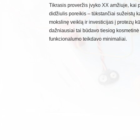
Tikrasis proveržis įvyko XX amžiuje, kai p
didžiulis poreikis – tūkstančiai sužeistų 
mokslinę veiklą ir investicijas į protezų
dažniausiai tai būdavo tiesiog kosmetinė i
funkcionalumo teikdavo minimaliai.