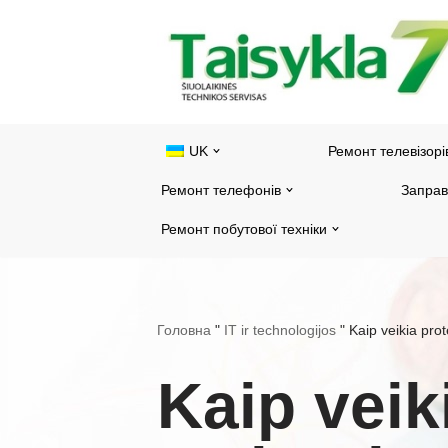
Перейти
до
змісту
UK
Ремонт телевізорі
Ремонт телефонів
Заправ
Ремонт побутової техніки
Головна
"
IT ir technologijos
"
Kaip veikia pro
Kaip veik