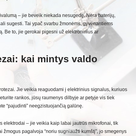
privalumą – jie beveik niekada nesugedę. Nėra baterijų,
i gali sugesti. Tai ypač svarbu žmonėms, gyvenantiems
. Be to, jie gerokai pigesni už elektroninius ar
ezai: kai mintys valdo
otezai. Jie veikia reaguodami į elektrinius signalus, kuriuos
turite rankos, jūsų raumenys dilbyje ar petyje vis tiek
te “pajudinti” neegzistuojančią galūnę.
lektrodai – jie veikia kaip labai jautrūs mikrofonai, tik
Kai žmogus pagalvoja “noriu sugniaužti kumštį”, jo smegenys