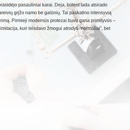
rasidėjo pasauliniai karai. Deja, būtent tada atsirado
kareivių grįžo namo be galūnių. Tai paskatino intensyvią
 kūrimą. Pirmieji modernūs protezai buvo gana primityvūs –
mitacija, kuri leisdavo žmogui atrodyti “normaliai”, bet