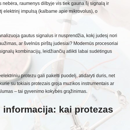
 nebėra, raumenys dilbyje vis tiek gauna šį signalą ir
tį elektrinį impulsą (kalbame apie mikrovolus), o
nalizuoja gautus signalus ir nusprendžia, kokį judesį nori
s gniaužimas, ar švelnūs pirštų judesiai? Modernūs procesoriai
signalų kombinacijų, leidžiančių atlikti labai sudėtingus
lektriniu protezu gali pakelti puodelį, atidaryti duris, net
kurie su tokiais protezais groja muzikos instrumentais ar
onalumas – tai gyvenimo kokybės grąžinimas.
i informacija: kai protezas