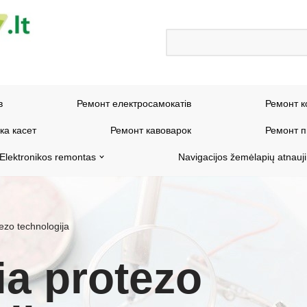
в
Ремонт електросамокатів
Ремонт к
ка касет
Ремонт кавоварок
Ремонт п
Elektronikos remontas
Navigacijos žemėlapių atnauj
tezo technologija
ia protezo