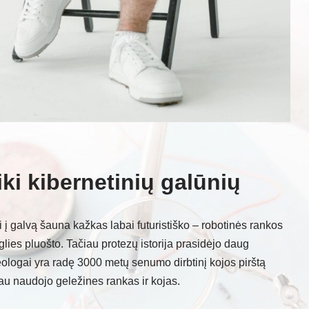
ki kibernetinių galūnių
į galvą šauna kažkas labai futuristiško – robotinės rankos
lies pluošto. Tačiau protezų istorija prasidėjo daug
eologai yra radę 3000 metų senumo dirbtinį kojos pirštą
jau naudojo geležines rankas ir kojas.