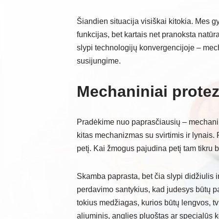
Šiandien situacija visiškai kitokia. Mes g
funkcijas, bet kartais net pranoksta natū
slypi technologijų konvergencijoje – mecha
susijungime.
Mechaniniai protez
Pradėkime nuo paprasčiausių – mechaninių
kitas mechanizmas su svirtimis ir lynais. 
petį. Kai žmogus pajudina petį tam tikru 
Skamba paprasta, bet čia slypi didžiulis i
perdavimo santykius, kad judesys būtų pa
tokius medžiagas, kurios būtų lengvos, tv
aliuminis, anglies pluoštas ar specialūs 