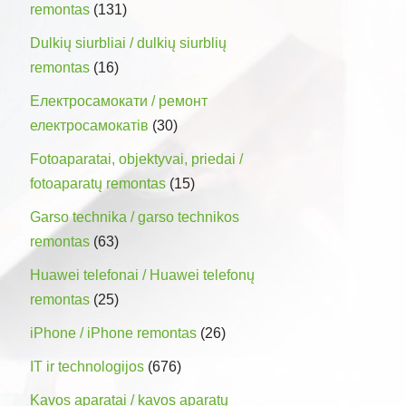
remontas
(131)
Dulkių siurbliai / dulkių siurblių
remontas
(16)
Електросамокати / ремонт
електросамокатів
(30)
Fotoaparatai, objektyvai, priedai /
fotoaparatų remontas
(15)
Garso technika / garso technikos
remontas
(63)
Huawei telefonai / Huawei telefonų
remontas
(25)
iPhone / iPhone remontas
(26)
IT ir technologijos
(676)
Kavos aparatai / kavos aparatų