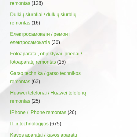
remontas
(128)
Dulkių siurbliai / dulkių siurblių
remontas
(16)
Електросамокати / ремонт
електросамокатів
(30)
Fotoaparatai, objektyvai, priedai /
fotoaparatų remontas
(15)
Garso technika / garso technikos
remontas
(63)
Huawei telefonai / Huawei telefonų
remontas
(25)
iPhone / iPhone remontas
(26)
IT ir technologijos
(675)
Kavos aparatai / kavos aparatų