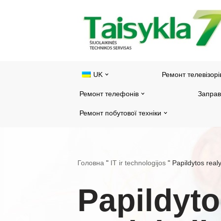
Перейти
до
змісту
UK
Ремонт телевізорі
Ремонт телефонів
Заправ
Ремонт побутової техніки
Головна
"
IT ir technologijos
"
Papildytos real
Papildyto