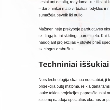
tiesiai ant detalių, rodydama, kur tikslia
– darbininkai mato virtualias rodykles ir 
sumažėja beveik iki nulio.
Mažmeninėje prekyboje parduotuvės eksper
skirtingą turinį skirtingu paros metu. Kai
naudojant projekcijas – stovite prieš spe
skirtingus drabužius.
Techniniai iššūkiai
Nors technologija skamba nuostabiai, ji 
projekcija būtų matoma, reikia gana tamsi
lauke tokios projekcijos paprasčiausiai n
sistemų naudoja specialius ekranus ar pav