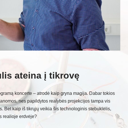
lis ateina į tikrovę
ogramą koncerte – atrodė kaip gryna magija. Dabar tokios
manomos, nes papildytos realybės projekcijos tampa vis
. Bet kaip iš tikrųjų veikia šis technologinis stebuklėlis,
s realioje erdvėje?