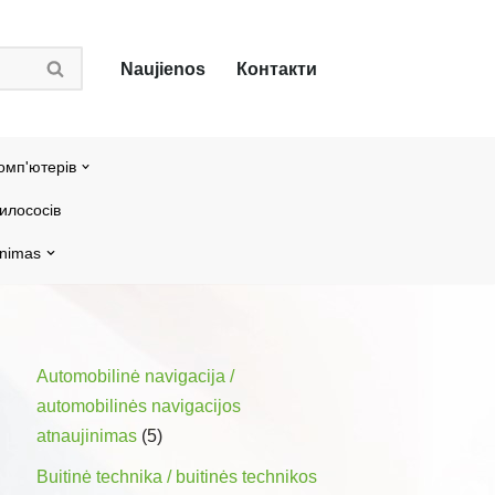
Naujienos
Контакти
омп'ютерів
илососів
inimas
Automobilinė navigacija /
automobilinės navigacijos
atnaujinimas
(5)
Buitinė technika / buitinės technikos