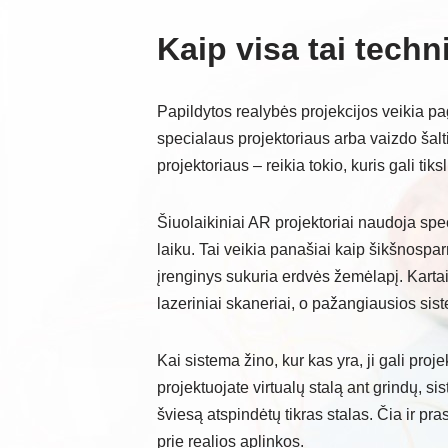
Kaip visa tai techn
Papildytos realybės projekcijos veikia pag
specialaus projektoriaus arba vaizdo šalti
projektoriaus – reikia tokio, kuris gali tik
Šiuolaikiniai AR projektoriai naudoja spec
laiku. Tai veikia panašiai kaip šikšnospa
įrenginys sukuria erdvės žemėlapį. Kartai
lazeriniai skaneriai, o pažangiausios si
Kai sistema žino, kur kas yra, ji gali proje
projektuojate virtualų stalą ant grindų, si
šviesą atspindėtų tikras stalas. Čia ir pras
prie realios aplinkos.