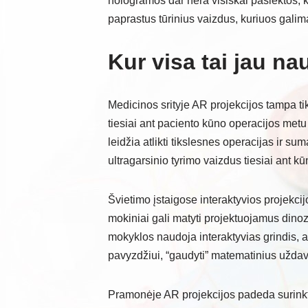
hologramos dar nėra visiškai pasiektos, ka
paprastus tūrinius vaizdus, kuriuos galim
Kur visa tai jau n
Medicinos srityje AR projekcijos tampa ti
tiesiai ant paciento kūno operacijos metu 
leidžia atlikti tikslesnes operacijas ir su
ultragarsinio tyrimo vaizdus tiesiai ant kūn
Švietimo įstaigose interaktyvios projekc
mokiniai gali matyti projektuojamus dinoz
mokyklos naudoja interaktyvias grindis, a
pavyzdžiui, “gaudyti” matematinius uždavin
Pramonėje AR projekcijos padeda surinkti 