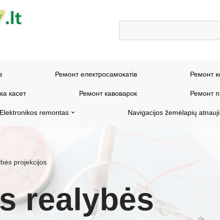
в
Ремонт електросамокатів
Ремонт к
ка касет
Ремонт кавоварок
Ремонт п
Elektronikos remontas
Navigacijos žemėlapių atnauj
ybės projekcijos
s realybės