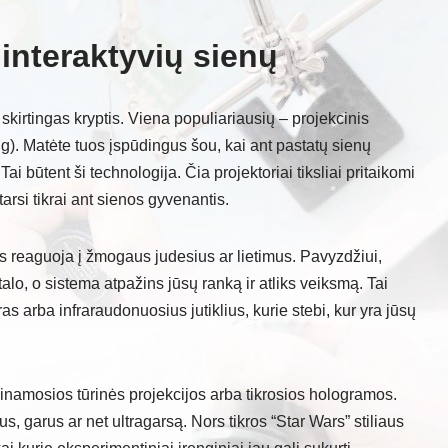
interaktyvių sienų
 skirtingas kryptis. Viena populiariausių – projekcinis
. Matėte tuos įspūdingus šou, kai ant pastatų sienų
i būtent ši technologija. Čia projektoriai tiksliai pritaikomi
arsi tikrai ant sienos gyvenantis.
Jos reaguoja į žmogaus judesius ar lietimus. Pavyzdžiui,
talo, o sistema atpažins jūsų ranką ir atliks veiksmą. Tai
s arba infraraudonuosius jutiklius, kurie stebi, kur yra jūsų
inamosios tūrinės projekcijos arba tikrosios hologramos.
, garus ar net ultragarsą. Nors tikros “Star Wars” stiliaus