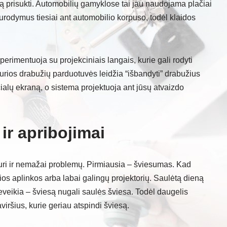
i ką prisukti. Automobilių gamyklose tai jau naudojama plačiai
nurodymus tiesiai ant automobilio korpuso, todėl klaidos
imentuoja su projekciniais langais, kurie gali rodyti
 kurios drabužių parduotuvės leidžia “išbandyti” drabužius
cialų ekraną, o sistema projektuoja ant jūsų atvaizdo
 ir apribojimai
turi ir nemažai problemų. Pirmiausia – šviesumas. Kad
os aplinkos arba labai galingų projektorių. Saulėtą dieną
eveikia – šviesą nugali saulės šviesa. Todėl daugelis
iršius, kurie geriau atspindi šviesą.