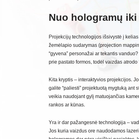
Nuo hologramų iki 
Projekcijų technologijos išsivystė į kelias
žemėlapio sudarymas (projection mapping)
“gyvena” personažai ar tekantis vanduo? Ta
prie pastato formos, todėl vaizdas atrodo t
Kita kryptis – interaktyvios projekcijos. 
galite “paliesti” projektuotą mygtuką ant s
veikia naudojant gylį matuojančias kamera
rankos ar kūnas.
Yra ir dar pažangesnė technologija – vad
Jos kuria vaizdus ore naudodamos lazerius