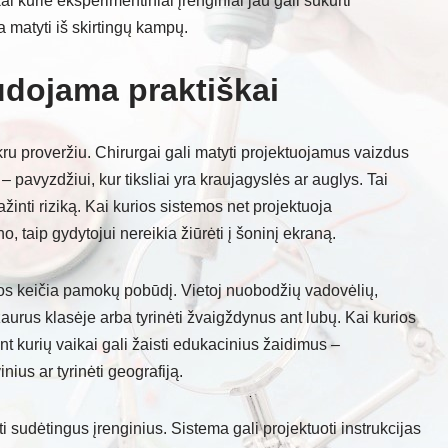
i kurie eksperimentiniai įrenginiai jau gali sukurti
a matyti iš skirtingų kampų.
audojama praktiškai
kru proveržiu. Chirurgai gali matyti projektuojamus vaizdus
– pavyzdžiui, kur tiksliai yra kraujagyslės ar auglys. Tai
mažinti riziką. Kai kurios sistemos net projektuoja
o, taip gydytojui nereikia žiūrėti į šoninį ekraną.
ijos keičia pamokų pobūdį. Vietoj nuobodžių vadovėlių,
aurus klasėje arba tyrinėti žvaigždynus ant lubų. Kai kurios
nt kurių vaikai gali žaisti edukacinius žaidimus –
ius ar tyrinėti geografiją.
sudėtingus įrenginius. Sistema gali projektuoti instrukcijas