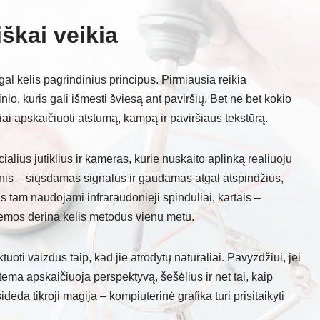
iškai veikia
al kelis pagrindinius principus. Pirmiausia reikia
nio, kuris gali išmesti šviesą ant paviršių. Bet ne bet kokio
sliai apskaičiuoti atstumą, kampą ir paviršiaus tekstūrą.
ialius jutiklius ir kameras, kurie nuskaito aplinką realiuoju
rnis – siųsdamas signalus ir gaudamas atgal atspindžius,
s tam naudojami infraraudonieji spinduliai, kartais –
stemos derina kelis metodus vienu metu.
ktuoti vaizdus taip, kad jie atrodytų natūraliai. Pavyzdžiui, jei
stema apskaičiuoja perspektyvą, šešėlius ir net tai, kaip
ideda tikroji magija – kompiuterinė grafika turi prisitaikyti