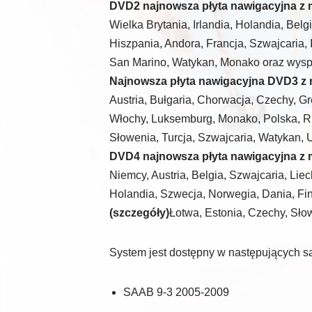
DVD2 najnowsza płyta nawigacyjna z 
Wielka Brytania, Irlandia, Holandia, Belg
Hiszpania, Andora, Francja, Szwajcaria, I
San Marino, Watykan, Monako oraz wyspy
Najnowsza płyta nawigacyjna DVD3 z
Austria, Bułgaria, Chorwacja, Czechy, Gr
Włochy, Luksemburg, Monako, Polska, R
Słowenia, Turcja, Szwajcaria, Watykan, 
DVD4 najnowsza płyta nawigacyjna z
Niemcy, Austria, Belgia, Szwajcaria, Lie
Holandia, Szwecja, Norwegia, Dania, Fin
(szczegóły)
Łotwa, Estonia, Czechy, Sło
System jest dostępny w następujących 
SAAB 9-3 2005-2009