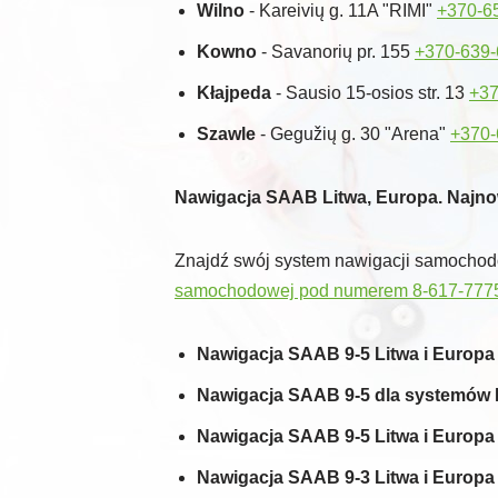
Wilno
- Kareivių g. 11A "RIMI"
+370-6
Kowno
- Savanorių pr. 155
+370-639
Kłajpeda
- Sausio 15-osios str. 13
+37
Szawle
- Gegužių g. 30 "Arena"
+370-
Nawigacja SAAB Litwa, Europa. Najno
Znajdź swój system nawigacji samochodow
samochodowej pod numerem 8-617-777
Nawigacja SAAB 9-5 Litwa i Europa
Nawigacja SAAB 9-5 dla systemów 
Nawigacja SAAB 9-5 Litwa i Europa
Nawigacja SAAB 9-3 Litwa i Europa 