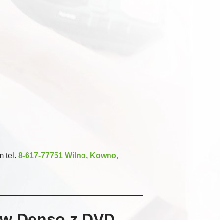
 tel.
8-617-77751
Wilno, Kowno,
ów Denso z DVD