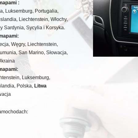
mapami :
ia, Luksemburg, Portugalia,
slandia, Liechtenstein, Włochy,
 Sardynia, Sycylia i Korsyka.
 mapami:
ecja, Węgry, Liechtenstein,
umunia, San Marino, Słowacja,
Ukraina
 mapami:
chtenstein, Luksemburg,
landia, Polska,
Litwa
wacja
samochodach: