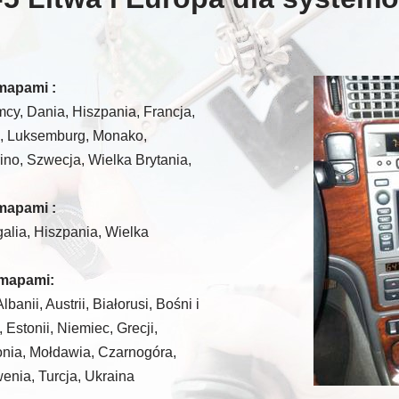
mapami :
mcy, Dania, Hiszpania, Francja,
ia, Luksemburg, Monako,
ino, Szwecja, Wielka Brytania,
mapami :
galia, Hiszpania, Wielka
 mapami:
nii, Austrii, Białorusi, Bośni i
Estonii, Niemiec, Grecji,
nia, Mołdawia, Czarnogóra,
enia, Turcja, Ukraina