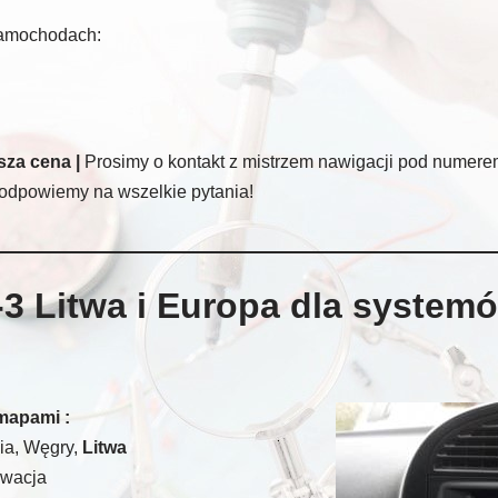
samochodach:
za cena |
Prosimy o kontakt z mistrzem nawigacji pod numerem
odpowiemy na wszelkie pytania!
3 Litwa i Europa dla systemó
mapami :
dia, Węgry,
Litwa
owacja