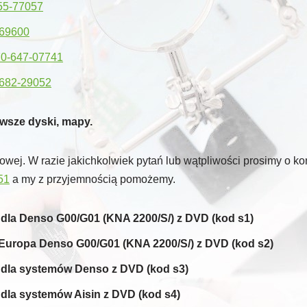
55-77057
-69600
0-647-07741
682-29052
wsze dyski, mapy.
ej. W razie jakichkolwiek pytań lub wątpliwości prosimy o kon
51
a my z przyjemnością pomożemy.
 dla Denso G00/G01 (KNA 2200/S/) z DVD (kod s1)
Europa Denso G00/G01 (KNA 2200/S/) z DVD (kod s2)
 dla systemów Denso z DVD (kod s3)
dla systemów Aisin z DVD (kod s4)