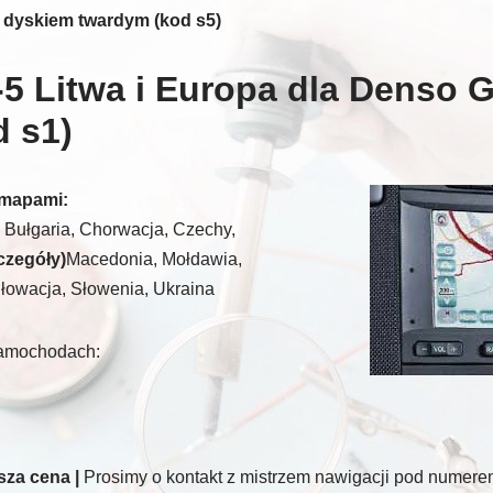
 dyskiem twardym (kod s5)
5 Litwa i Europa dla Denso 
d s1)
 mapami:
, Bułgaria, Chorwacja, Czechy,
czegóły)
Macedonia, Mołdawia,
Słowacja, Słowenia, Ukraina
samochodach:
za cena |
Prosimy o kontakt z mistrzem nawigacji pod numerem