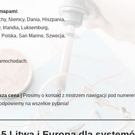
 mapami:
chy, Niemcy, Dania, Hiszpania,
, Irlandia, Luksemburg,
, Polska, San Marino, Szwecja,
samochodach:
za cena |
Prosimy o kontakt z mistrzem nawigacji pod numerem
odpowiemy na wszelkie pytania!
5 Litwa i Europa dla system