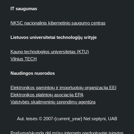
IT saugumas
NKSC nacionalinis kibernetinio saugumo centras
Lietuvos universitetai technologijų srityje
Kauno technologijos universitetas (KTU)
Vilnius TECH
Naudingos nuorodos
Elektronikos gamintojų ir importuotojų organizacija EEI
Elektronikos platintojų asociacija EPA
Valstybės skaitmeninių sprendimų agentūra
Aut. teisės © 2007-{current_year} Net septyni, UAB
Prašymą/skundą dėl mūsų interneto parduotuvėje įsigytos