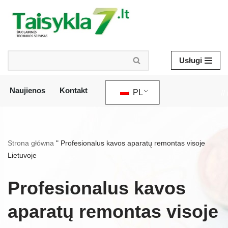
Przejdź
do
treści
Usługi
Naujienos
Kontakt
PL
//
Strona główna
"
Profesionalus kavos aparatų remontas visoje
Lietuvoje
Profesionalus kavos
aparatų remontas visoje