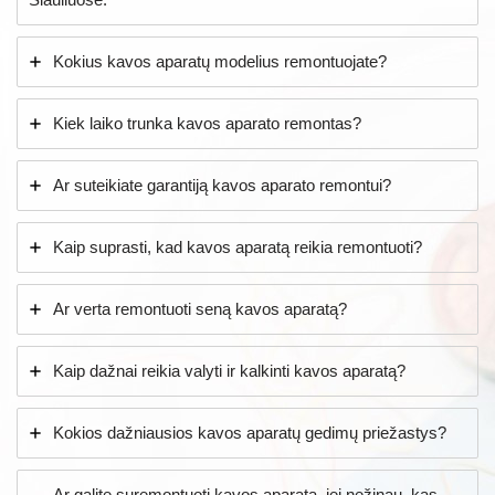
Kokius kavos aparatų modelius remontuojate?
Kiek laiko trunka kavos aparato remontas?
Ar suteikiate garantiją kavos aparato remontui?
Kaip suprasti, kad kavos aparatą reikia remontuoti?
Ar verta remontuoti seną kavos aparatą?
Kaip dažnai reikia valyti ir kalkinti kavos aparatą?
Kokios dažniausios kavos aparatų gedimų priežastys?
Ar galite suremontuoti kavos aparatą, jei nežinau, kas