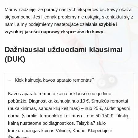
Mamy nadzieję, że porady naszych ekspertów ds. kawy okażą
się pomocne. Jeśli jednak problemy nie ustąpią, skontaktuj się z
nami, a my podejmiemy następujące działania
szybkie i
wysokiej jakości naprawy ekspresów do kawy.
Dažniausiai užduodami klausimai
(DUK)
Kiek kainuoja kavos aparato remontas?
Kavos aparato remonto kaina priklauso nuo gedimo
pobūdžio. Diagnostika kainuoja nuo 10 €. Smulkūs remontai
(nukalkinimas, sandariklių keitimas) – nuo 25 €, sudėtingesni
darbai (siurblio, termobloko keitimas) – nuo 50-150 €. Tikslią
kainą nustatome po diagnostikos. Taisykla7 siūlo
konkurencingas kainas Vilniuje, Kaune, Klaipėdoje ir
Šiauliuose.