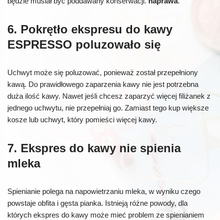
będzie musiał być poddawany konserwacji.
naprawa
.
6. Pokrętło ekspresu do kawy
ESPRESSO poluzowało się
Uchwyt może się poluzować, ponieważ został przepełniony
kawą. Do prawidłowego zaparzenia kawy nie jest potrzebna
duża ilość kawy. Nawet jeśli chcesz zaparzyć więcej filiżanek z
jednego uchwytu, nie przepełniaj go. Zamiast tego kup większe
kosze lub uchwyt, który pomieści więcej kawy.
7. Ekspres do kawy nie spienia
mleka
Spienianie polega na napowietrzaniu mleka, w wyniku czego
powstaje obfita i gęsta pianka. Istnieją różne powody, dla
których ekspres do kawy może mieć problem ze spienianiem