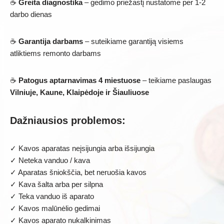
☕
Greita diagnostika
– gedimo priežastį nustatome per 1-2
darbo dienas
☕
Garantija darbams
– suteikiame garantiją visiems
atliktiems remonto darbams
☕
Patogus aptarnavimas 4 miestuose
– teikiame paslaugas
Vilniuje, Kaune, Klaipėdoje ir Šiauliuose
Dažniausios problemos:
✓ Kavos aparatas neįsijungia arba išsijungia
✓ Neteka vanduo / kava
✓ Aparatas šniokščia, bet neruošia kavos
✓ Kava šalta arba per silpna
✓ Teka vanduo iš aparato
✓ Kavos malūnėlio gedimai
✓ Kavos aparato nukalkinimas