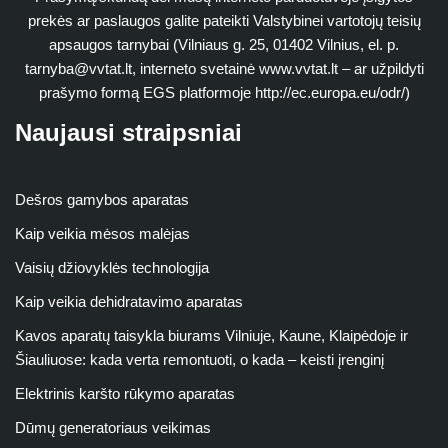
prekės ar paslaugos galite pateikti Valstybinei vartotojų teisių
apsaugos tarnybai (Vilniaus g. 25, 01402 Vilnius, el. p.
tarnyba@vvtat.lt
, interneto svetainė www.vvtat.lt – ar užpildyti
prašymo formą EGS platformoje http://ec.europa.eu/odr/)
Naujausi straipsniai
Dešros gamybos aparatas
Kaip veikia mėsos malėjas
Vaisių džiovyklės technologija
Kaip veikia dehidratavimo aparatas
Kavos aparatų taisykla biurams Vilniuje, Kaune, Klaipėdoje ir
Šiauliuose: kada verta remontuoti, o kada – keisti įrenginį
Elektrinis karšto rūkymo aparatas
Dūmų generatoriaus veikimas