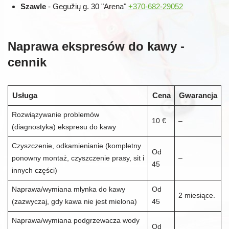
Szawle
- Gegužių g. 30 "Arena"
+370-682-29052
Naprawa ekspresów do kawy -
cennik
Usługa
Cena
Gwarancja
Rozwiązywanie problemów
10 €
–
(diagnostyka) ekspresu do kawy
Czyszczenie, odkamienianie (kompletny
Od
ponowny montaż, czyszczenie prasy, sit i
–
45
innych części)
Naprawa/wymiana młynka do kawy
Od
2 miesiące.
(zazwyczaj, gdy kawa nie jest mielona)
45
Naprawa/wymiana podgrzewacza wody
Od