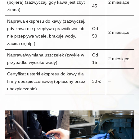
(bojlera) (zazwyczaj, gdy kawa jest zbyt
2 miesiące.
45
zimna)
Naprawa ekspresu do kawy (zazwyczaj,
gdy kawa nie przepływa prawidłowo lub
Od
2 miesiące.
nie przepływa wcale, brakuje wody,
50
zacina się itp.)
Naprawa/wymiana uszczelek (zwykle w
Od
2 miesiące.
przypadku wycieku wody)
15
Certyfikat usterki ekspresu do kawy dla
firmy ubezpieczeniowej (opłacony przez
30 €
–
ubezpieczenie)