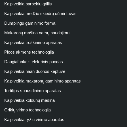
Kaip veikia barbekiu grillis
Kaip veikia medžio skiedrų dūmintuvas
Dumplingu gaminimo forma
Makaronų mašina namų naudojimui
Kaip veikia troškinimo aparatas
Picos akmens technologija
Daugiafunkcis elektrinis puodas
Kaip veikia naan duonos keptuvė
Kaip veikia makaronų gaminimo aparatas
Tortilijos spausdinimo aparatas
Kaip veikia koldūnų mašina
Grikių virimo technologija
Kaip veikia ryžių virimo aparatas