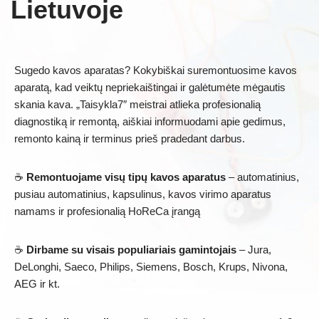
Lietuvoje
Sugedo kavos aparatas? Kokybiškai suremontuosime kavos
aparatą, kad veiktų nepriekaištingai ir galėtumėte mėgautis
skania kava. „Taisykla7″ meistrai atlieka profesionalią
diagnostiką ir remontą, aiškiai informuodami apie gedimus,
remonto kainą ir terminus prieš pradedant darbus.
☕
Remontuojame visų tipų kavos aparatus
– automatinius,
pusiau automatinius, kapsulinus, kavos virimo aparatus
namams ir profesionalią HoReCa įrangą
☕
Dirbame su visais populiariais gamintojais
– Jura,
DeLonghi, Saeco, Philips, Siemens, Bosch, Krups, Nivona,
AEG ir kt.