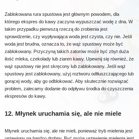
Zablokowana rura spustowa jest głównym powodem, dla
którego ekspres do kawy zaczyna wypuszczać wodę z dna. W
takim przypadku pierwszą rzeczą do zrobienia jest
sprawdzenie, czy wypływająca woda jest czysta, czy nie. Jeśli
woda jest brudna, oznacza to, że wąż spustowy może być
zablokowany. Przyczyną takich zatorów może być zbyt duża
ilość mleka, czekolady lub ziaren kawy. Upewnij się również, że
wąż spustowy nie jest skręcony lub zablokowany. Jeśli wąż
spustowy jest zablokowany, użyj roztworu odtłuszczającego lub
gorącej wody, aby go odblokować. Aby skutecznie rozwiązać
problem, zalecamy dodanie do odpływu środka do czyszczenia
ekspresów do kawy.
12. Młynek uruchamia się, ale nie miele
Młynek uruchamia się, ale nie mieli, ponieważ tryb mielenia jest
ustawiony na bardzo drobny. Być może ustawienie mielenia jest