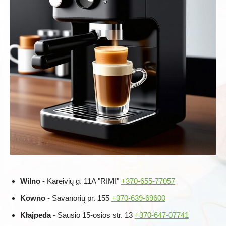
Wilno
- Kareivių g. 11A "RIMI"
+370-655-77057
Kowno
- Savanorių pr. 155
+370-639-69600
Kłajpeda
- Sausio 15-osios str. 13
+370-647-07741