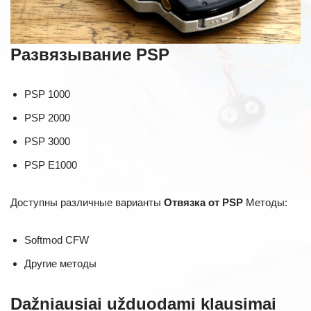
Развязывание PSP
PSP 1000
PSP 2000
PSP 3000
PSP E1000
Доступны различные варианты
Отвязка от PSP
Методы:
Softmod CFW
Другие методы
Dažniausiai užduodami klausimai