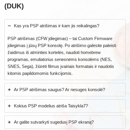
(DUK)
Kas yra PSP atrišimas ir kam jis reikalingas?
PSP atrišimas (CFW įdiegimas) – tai Custom Firmware
įdiegimas į jūsų PSP konsolę. Po atrišimo galėsite paleisti
žaidimus iš atminties kortelės, naudoti homebrew
programas, emuliatorius senesnėms konsolėms (NES,
SNES, Sega), žiūrėti filmus įvairiais formatais ir naudotis
kitomis papildomomis funkcijomis.
Ar PSP atrišimas saugus? Ar nesuges konsolė?
Kokius PSP modelius atriša Taisykla7?
Ar galite sutvarkyti sugedusį PSP ekraną?