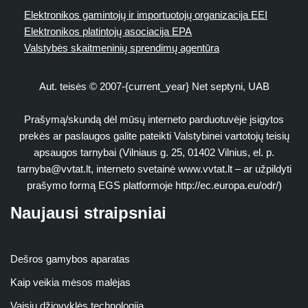
Elektronikos gamintojų ir importuotojų organizacija EEI
Elektronikos platintojų asociacija EPA
Valstybės skaitmeninių sprendimų agentūra
Aut. teisės © 2007-{current_year} Net septyni, UAB
Prašymą/skundą dėl mūsų interneto parduotuvėje įsigytos
prekės ar paslaugos galite pateikti Valstybinei vartotojų teisių
apsaugos tarnybai (Vilniaus g. 25, 01402 Vilnius, el. p.
tarnyba@vvtat.lt
, interneto svetainė www.vvtat.lt – ar užpildyti
prašymo formą EGS platformoje http://ec.europa.eu/odr/)
Naujausi straipsniai
Dešros gamybos aparatas
Kaip veikia mėsos malėjas
Vaisių džiovyklės technologija