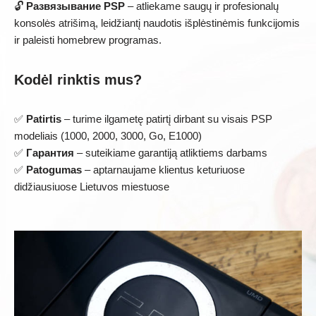
🔓
Развязывание PSP
– atliekame saugų ir profesionalų
konsolės atrišimą, leidžiantį naudotis išplėstinėmis funkcijomis
ir paleisti homebrew programas.
Kodėl rinktis mus?
✅
Patirtis
– turime ilgametę patirtį dirbant su visais PSP
modeliais (1000, 2000, 3000, Go, E1000)
✅
Гарантия
– suteikiame garantiją atliktiems darbams
✅
Patogumas
– aptarnaujame klientus keturiuose
didžiausiuose Lietuvos miestuose