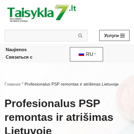
Skip
to
content
Услуги
Naujienos
RU
Связаться с
Главная
"
Profesionalus PSP remontas ir atrišimas Lietuvoje
Profesionalus PSP
remontas ir atrišimas
Lietuvoje