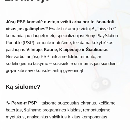
Jūsų PSP konsolė nustojo veikti arba norite išnaudoti
visas jos galimybes?
Esate tinkamoje vietoje! „Taisykla7″
komanda jau daugelį metų specializuojasi Sony PlayStation
Portable (PSP) remonte ir atrišime, teikdama kokybiškas
paslaugas
Vilniuje, Kaune, Klaipėdoje ir Šiauliuose
.
Nesvarbu, ar jūsų PSP reikia nedidelio remonto, ar
sudėtingesnio taisymo – susisiekite su mumis jau šiandien ir
grąžinkite savo konsolei antrą gyvenimą!
Ką siūlome?
🔧
Ремонт PSP
– taisome sugedusius ekranus, keičiame
baterijas, šaliname programines klaidas, remontuojame
mygtukus, analoginius valdiklius ir kitus komponentus.