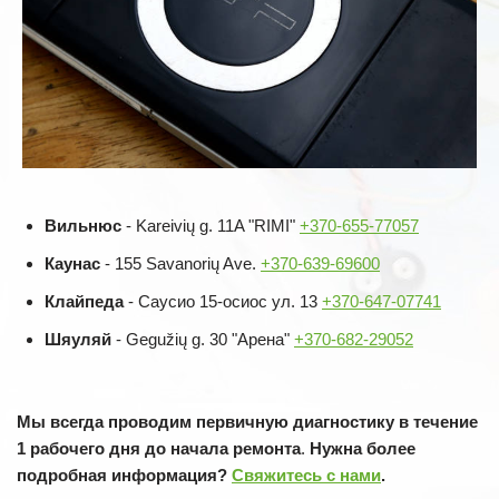
Вильнюс
- Kareivių g. 11A "RIMI"
+370-655-77057
Каунас
- 155 Savanorių Ave.
+370-639-69600
Клайпеда
- Саусио 15-осиос ул. 13
+370-647-07741
Шяуляй
- Gegužių g. 30 "Арена"
+370-682-29052
Мы всегда проводим первичную диагностику в течение
1 рабочего дня до начала ремонта
.
Нужна более
подробная информация?
Свяжитесь с нами
.