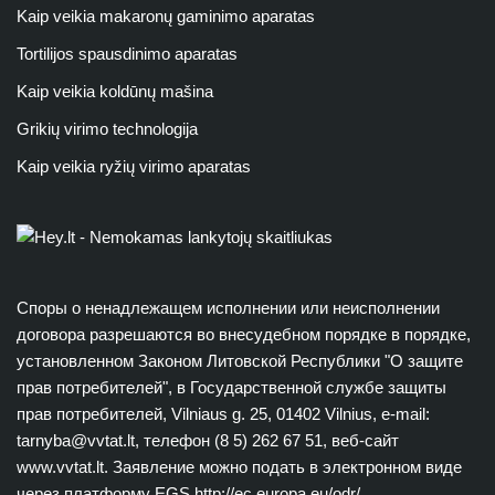
Kaip veikia makaronų gaminimo aparatas
Tortilijos spausdinimo aparatas
Kaip veikia koldūnų mašina
Grikių virimo technologija
Kaip veikia ryžių virimo aparatas
Споры о ненадлежащем исполнении или неисполнении
договора разрешаются во внесудебном порядке в порядке,
установленном Законом Литовской Республики "О защите
прав потребителей", в Государственной службе защиты
прав потребителей, Vilniaus g. 25, 01402 Vilnius, e-mail:
tarnyba@vvtat.lt
, телефон (8 5) 262 67 51, веб-сайт
www.vvtat.lt. Заявление можно подать в электронном виде
через платформу EGS http://ec.europa.eu/odr/.