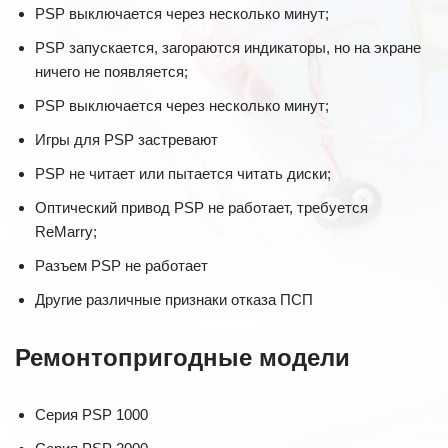
PSP выключается через несколько минут;
PSP запускается, загораются индикаторы, но на экране
ничего не появляется;
PSP выключается через несколько минут;
Игры для PSP застревают
PSP не читает или пытается читать диски;
Оптический привод PSP не работает, требуется
ReMarry;
Разъем PSP не работает
Другие различные признаки отказа ПСП
Ремонтопригодные модели
Серия PSP 1000