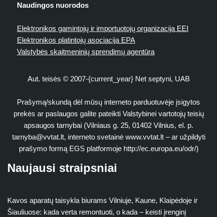
Naudingos nuorodos
Elektronikos gamintojų ir importuotojų organizacija EEI
Elektronikos platintojų asociacija EPA
Valstybės skaitmeninių sprendimų agentūra
Aut. teisės © 2007-{current_year} Net septyni, UAB
Prašymą/skundą dėl mūsų interneto parduotuvėje įsigytos
prekės ar paslaugos galite pateikti Valstybinei vartotojų teisių
apsaugos tarnybai (Vilniaus g. 25, 01402 Vilnius, el. p.
tarnyba@vvtat.lt
, interneto svetainė www.vvtat.lt – ar užpildyti
prašymo formą EGS platformoje http://ec.europa.eu/odr/)
Naujausi straipsniai
Kavos aparatų taisykla biurams Vilniuje, Kaune, Klaipėdoje ir
Šiauliuose: kada verta remontuoti, o kada – keisti įrenginį