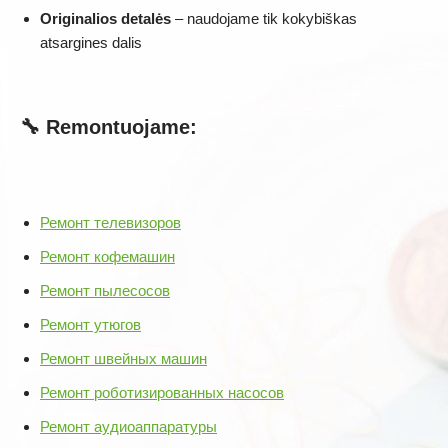
Originalios detalės
– naudojame tik kokybiškas
atsargines dalis
🔧 Remontuojame:
Ремонт телевизоров
Ремонт кофемашин
Ремонт пылесосов
Ремонт утюгов
Ремонт швейных машин
Ремонт роботизированных насосов
Ремонт аудиоаппаратуры