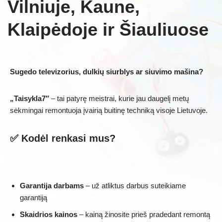
Vilniuje, Kaune,
Klaipėdoje ir Šiauliuose
Sugedo televizorius, dulkių siurblys ar siuvimo mašina?
„Taisykla7″
– tai patyrę meistrai, kurie jau daugelį metų
sėkmingai remontuoja įvairią buitinę techniką visoje Lietuvoje.
✅ Kodėl renkasi mus?
Garantija darbams
– už atliktus darbus suteikiame
garantiją
Skaidrios kainos
– kainą žinosite prieš pradedant remontą