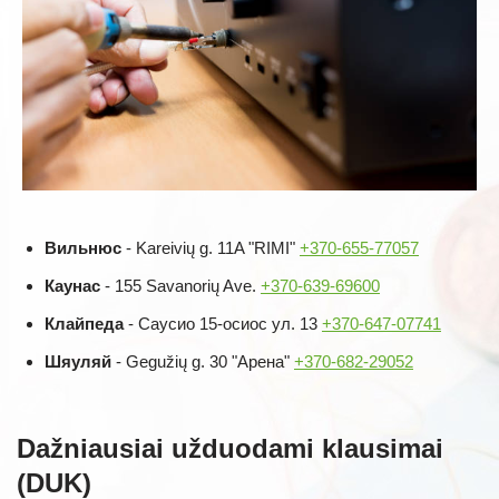
Вильнюс
- Kareivių g. 11A "RIMI"
+370-655-77057
Каунас
- 155 Savanorių Ave.
+370-639-69600
Клайпеда
- Саусио 15-осиос ул. 13
+370-647-07741
Шяуляй
- Gegužių g. 30 "Арена"
+370-682-29052
Dažniausiai užduodami klausimai
(DUK)