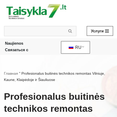
Skip
to
content
Услуги
Naujienos
RU
Связаться с
Главная
"
Profesionalus buitinės technikos remontas Vilniuje,
Kaune, Klaipėdoje ir Šiauliuose
Profesionalus buitinės
technikos remontas