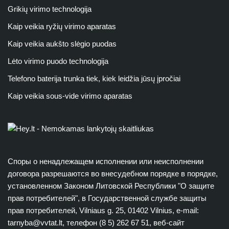
Grikių virimo technologija
Kaip veikia ryžių virimo aparatas
Kaip veikia aukšto slėgio puodas
Lėto virimo puodo technologija
Telefono baterija trunka tiek, kiek leidžia jūsų įpročiai
Kaip veikia sous-vide virimo aparatas
Споры о ненадлежащем исполнении или неисполнении
договора разрешаются во внесудебном порядке в порядке,
установленном Законом Литовской Республики "О защите
прав потребителей", в Государственной службе защиты
прав потребителей, Vilniaus g. 25, 01402 Vilnius, e-mail:
tarnyba@vvtat.lt
, телефон (8 5) 262 67 51, веб-сайт