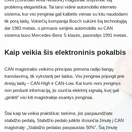
problemą elegantiškai. Tai tarsi vidinė automobilio interneto
sistema, kur visi įrenginiai gali kalbėtis vienas su kitu naudodami
tik porą laidų. Vokiečių kompanija Bosch sukūrė šią technologiją
dar 1983 metais, o pirmasis serijinis automobilis su CAN
sistema buvo Mercedes-Benz S klasės, pasirodęs 1991 metais.
Kaip veikia šis elektroninis pokalbis
CAN magistralės veikimo principas primena radijo bangų
transliavimą, tik vykstantį per laidus. Visi įrenginiai prijungti prie
dviejų laidų – CAN-High ir CAN-Low. Kai kuris nors įrenginys
nori perduoti informaciją, jis siunčia elektrinį signalą, kurį gali
„girdėti” visi kiti magistralėje esantys įrenginiai.
Štai kaip tai veikia praktiškai: tarkime, jūs paspaundžiate
stabdžio pedalą. Stabdžio pedalo jutiklis išsiunčia žinutę į CAN
magistralę: „Stabdžio pedalas paspaustas 50%”. Šią žinutę