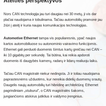
Ateities perspektyvos
Nors CAN technologija jau turi daugiau nei 30 metų, ji vis dar
plačiai naudojama ir tobulinama. Tačiau automobilių pramonė jau
žiūri į ateitį ir kuria naujas komunikacijos technologijas.
Automotive Ethernet
tampa vis populiaresnis, ypač naujos
kartos automobiliuose su autonominio vairavimo funkcijomis.
Ethernet gali perduoti duomenis šimtus kartų greičiau nei CAN –
iki 10 gigabitų per sekundę. Tai būtina, kai reikia apdoroti
duomenis iš daugybės kamerų, radarų ir lidarų realiuoju laiku.
Tačiau CAN magistralė niekur nedingsta. Ji ir toliau naudojama
paprastesnėms užduotims, kur nereikia didelių duomenų srautų.
Daugelis naujų automobilių turi hibridinę architektūrą: Ethernet
pagrindiniam „stuburui”, o CAN magistralės šakoms,
jungiančioms atskirus jutiklius ir valdymo įrenginius.