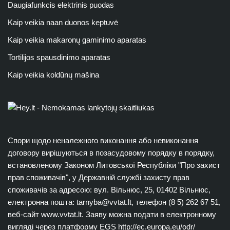
Daugiafunkcis elektrinis puodas
Kaip veikia naan duonos keptuvė
Kaip veikia makaronų gaminimo aparatas
Tortilijos spausdinimo aparatas
Kaip veikia koldūnų mašina
Спори щодо неналежного виконання або невиконання
договору вирішуються в позасудовому порядку в порядку,
встановленому Законом Литовської Республіки "Про захист
прав споживачів", у Державній службі захисту прав
споживачів за адресою: вул. Вільнюс, 25, 01402 Вільнюс,
електронна пошта:
tarnyba@vvtat.lt
, телефон (8 5) 262 67 51,
веб-сайт www.vvtat.lt. Заяву можна подати в електронному
вигляді через платформу EGS http://ec.europa.eu/odr/