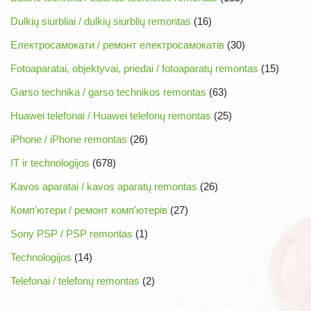
Dulkių siurbliai / dulkių siurblių remontas
(16)
Електросамокати / ремонт електросамокатів
(30)
Fotoaparatai, objektyvai, priedai / fotoaparatų remontas
(15)
Garso technika / garso technikos remontas
(63)
Huawei telefonai / Huawei telefonų remontas
(25)
iPhone / iPhone remontas
(26)
IT ir technologijos
(678)
Kavos aparatai / kavos aparatų remontas
(26)
Комп'ютери / ремонт комп'ютерів
(27)
Sony PSP / PSP remontas
(1)
Technologijos
(14)
Telefonai / telefonų remontas
(2)