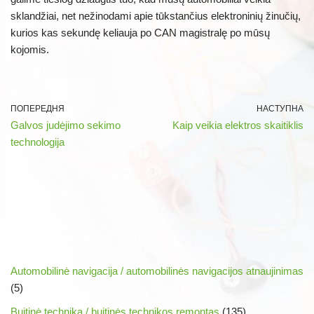
sklandžiai, net nežinodami apie tūkstančius elektroninių žinučių,
kurios kas sekundę keliauja po CAN magistralę po mūsų
kojomis.
ПОПЕРЕДНЯ
НАСТУПНА
Galvos judėjimo sekimo
Kaip veikia elektros skaitiklis
technologija
Automobilinė navigacija / automobilinės navigacijos atnaujinimas
(5)
Buitinė technika / buitinės technikos remontas
(135)