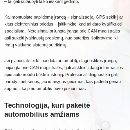
– tai gali sutaupyti laiko ieškant gedimo.
Kai montuojate papildomą įrangą – signalizaciją, GPS sekiklį ar
kitus elektroninius priedus – įsitikinkite, kad tai daro kvalifikuoti
specialistai. Neteisingai prijungta įranga prie CAN magistralės
gali sukelti įvairiausių problemų, nuo baterijos išsikrovimo iki
rimtų valdymo sistemų sutrikimų.
Jei planuojate pirkti naudotą automobilį, diagnostikos įranga,
prijungta prie CAN magistralės, gali atskleisti daug informacijos
apie automobilio būklę ir istoriją. Profesionali diagnostika gali
parodyti net senus, jau ištaisytus gedimus, kas padeda geriau
suprasti, kaip automobilis buvo prižiūrimas.
Technologija, kuri pakeitė
automobilius amžiams