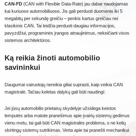
CAN-FD
(CAN with Flexible Data-Rate) jau dabar naudojamas
kai kuriuose automobiliuose. Jis gali perduoti duomenis iki 5
megabitų per sekundę greičiu – penkis kartus greičiau nei
klasikinis CAN. Tai leidžia perduoti daugiau informacijos,
pavyzdžiui, programinės įrangos atnaujinimus, nekeičiant visos
sistemos architektūros.
Ką reikia žinoti automobilio
savininkui
Daugumai vairuotojų nereikia giliai suprasti, kaip veikia CAN
magistralė. Tačiau keletas dalykų gali būti naudingi:
Jei jūsų automobilio prietaisų skydelyje užsidega keistos
lemputės arba matote pranešimus apie įvairių sistemų gedimus
vienu metu, tai gali būti CAN magistralės problema, o ne kelių
skirtingų sistemų sutrikimas. Verta apie tai pranešti mechanikui