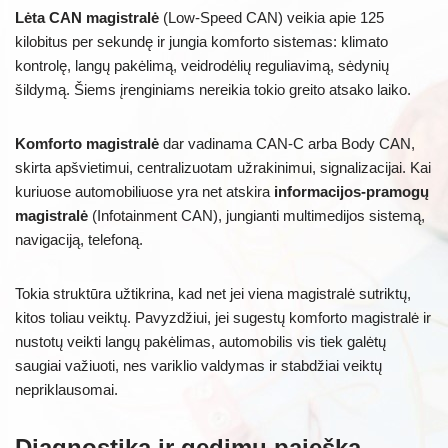
Lėta CAN magistralė
(Low-Speed CAN) veikia apie 125
kilobitus per sekundę ir jungia komforto sistemas: klimato
kontrolę, langų pakėlimą, veidrodėlių reguliavimą, sėdynių
šildymą. Šiems įrenginiams nereikia tokio greito atsako laiko.
Komforto magistralė
dar vadinama CAN-C arba Body CAN,
skirta apšvietimui, centralizuotam užrakinimui, signalizacijai. Kai
kuriuose automobiliuose yra net atskira
informacijos-pramogų
magistralė
(Infotainment CAN), jungianti multimedijos sistemą,
navigaciją, telefoną.
Tokia struktūra užtikrina, kad net jei viena magistralė sutriktų,
kitos toliau veiktų. Pavyzdžiui, jei sugestų komforto magistralė ir
nustotų veikti langų pakėlimas, automobilis vis tiek galėtų
saugiai važiuoti, nes variklio valdymas ir stabdžiai veiktų
nepriklausomai.
Diagnostika ir gedimų paieška