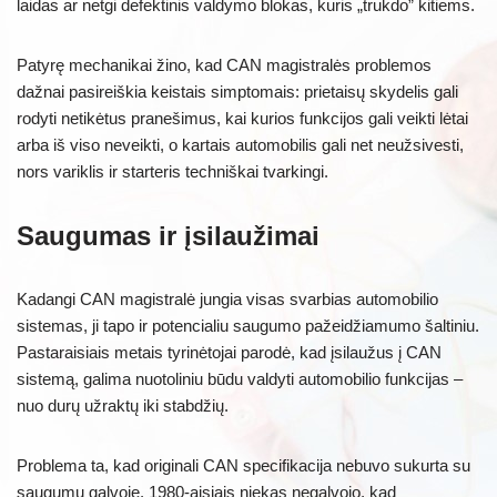
laidas ar netgi defektinis valdymo blokas, kuris „trukdo” kitiems.
Patyrę mechanikai žino, kad CAN magistralės problemos
dažnai pasireiškia keistais simptomais: prietaisų skydelis gali
rodyti netikėtus pranešimus, kai kurios funkcijos gali veikti lėtai
arba iš viso neveikti, o kartais automobilis gali net neužsivesti,
nors variklis ir starteris techniškai tvarkingi.
Saugumas ir įsilaužimai
Kadangi CAN magistralė jungia visas svarbias automobilio
sistemas, ji tapo ir potencialiu saugumo pažeidžiamumo šaltiniu.
Pastaraisiais metais tyrinėtojai parodė, kad įsilaužus į CAN
sistemą, galima nuotoliniu būdu valdyti automobilio funkcijas –
nuo durų užraktų iki stabdžių.
Problema ta, kad originali CAN specifikacija nebuvo sukurta su
saugumu galvoje. 1980-aisiais niekas negalvojo, kad