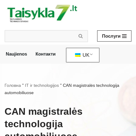
Перейти
до
змісту
Послуги
Naujienos
Контакти
UK
Головна
"
IT ir technologijos
"
CAN magistralės technologija
automobiliuose
CAN magistralės
technologija