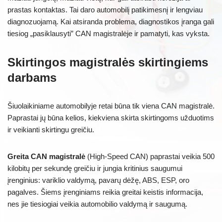
prastas kontaktas. Tai daro automobilį patikimesnį ir lengviau
diagnozuojamą. Kai atsiranda problema, diagnostikos įranga gali
tiesiog „pasiklausyti” CAN magistralėje ir pamatyti, kas vyksta.
Skirtingos magistralės skirtingiems
darbams
Šiuolaikiniame automobilyje retai būna tik viena CAN magistralė.
Paprastai jų būna kelios, kiekviena skirta skirtingoms užduotims
ir veikianti skirtingu greičiu.
Greita CAN magistralė
(High-Speed CAN) paprastai veikia 500
kilobitų per sekundę greičiu ir jungia kritinius saugumui
įrenginius: variklio valdymą, pavarų dėžę, ABS, ESP, oro
pagalves. Šiems įrenginiams reikia greitai keistis informacija,
nes jie tiesiogiai veikia automobilio valdymą ir saugumą.