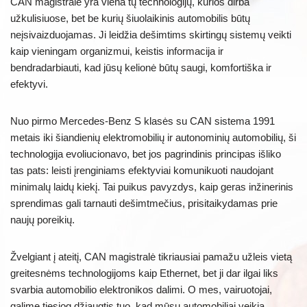
CAN magistralė yra viena tų technologijų, kurios dirba
užkulisiuose, bet be kurių šiuolaikinis automobilis būtų
neįsivaizduojamas. Ji leidžia dešimtims skirtingų sistemų veikti
kaip vieningam organizmui, keistis informacija ir
bendradarbiauti, kad jūsų kelionė būtų saugi, komfortiška ir
efektyvi.
Nuo pirmo Mercedes-Benz S klasės su CAN sistema 1991
metais iki šiandienių elektromobilių ir autonominių automobilių, ši
technologija evoliucionavo, bet jos pagrindinis principas išliko
tas pats: leisti įrenginiams efektyviai komunikuoti naudojant
minimalų laidų kiekį. Tai puikus pavyzdys, kaip geras inžinerinis
sprendimas gali tarnauti dešimtmečius, prisitaikydamas prie
naujų poreikių.
Žvelgiant į ateitį, CAN magistralė tikriausiai pamažu užleis vietą
greitesnėms technologijoms kaip Ethernet, bet ji dar ilgai liks
svarbia automobilio elektronikos dalimi. O mes, vairuotojai,
galime tiesiog džiaugtis tuo, kad mūsų automobiliai veikia