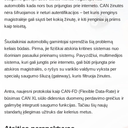
automobilis kada nors bus prijungtas prie interneto. CAN žinutės
nėra šifruojamos ir neturi autentifikacijos – bet kuris įrenginys
magistralėje gali siųsti bet kokią žinutę, ir kiti įrenginiai ją priims
kaip teisėtą.
Šiuolaikiniai automobilių gamintojai sprendžia šią problemą
keliais būdais. Pirma, jie fiziškai atskiria kritines sistemas nuo
išoriniam pasauliui prieinamų sistemų. Pavyzdžiui, multimedijos
sistema, kuri gali jungtis prie interneto, gali būti prijungta prie
atskiros magistralės, o ryšys su variklio valdymu vyksta per
specialų saugumo šliuzą (gateway), kuris filtruoja žinutes.
Antra, naujesni protokolai kaip CAN-FD (Flexible Data-Rate) ir
būsimas CAN XL siūlo didesnius duomenų perdavimo greičius ir
galimybę integruoti saugumo funkcijas. Tačiau šių naujų
standartų įdiegimas užtruks dar kelerius metus.