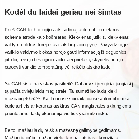
Kodėl du laidai geriau nei šimtas
Prieš CAN technologijos atsiradimą, automobilio elektros
schema atrodė kaip košmaras. Kiekvienas jutiklis, kiekvienas
valdymo blokas turėjo savo atskirą laidų pynę. Pavyzdžiui, jei
variklio valdymo blokas norėjo gauti informaciją iš deguonies
jutiklio, reikėjo tiesioginio laido. Jei prietaisų skydelis norėjo
parodyti variklio temperatūrą, vėl reikėjo atskiro laido.
Su CAN sistema viskas pasikeitė. Dabar visi įrenginiai jungiasi į
tą pačią dviejų laidų magistralę. Tai sumažino laidų kiekį
maždaug 40-50%. Kai kuriuose šiuolaikiniuose automobiliuose,
kurie turi tris ar keturias atskiras CAN magistrales skirtingiems
prioritetams, laidų ekonomija vis tiek yra milžiniška.
Be to, mažiau laidų reiškia mažesnę galimybę gedimams.
Mažiau jungčių, mažiau vietų, kur gali atsirasti korozija ar