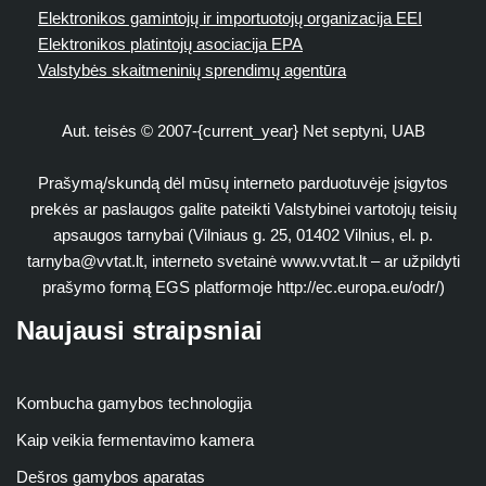
Elektronikos gamintojų ir importuotojų organizacija EEI
Elektronikos platintojų asociacija EPA
Valstybės skaitmeninių sprendimų agentūra
Aut. teisės © 2007-{current_year} Net septyni, UAB
Prašymą/skundą dėl mūsų interneto parduotuvėje įsigytos
prekės ar paslaugos galite pateikti Valstybinei vartotojų teisių
apsaugos tarnybai (Vilniaus g. 25, 01402 Vilnius, el. p.
tarnyba@vvtat.lt
, interneto svetainė www.vvtat.lt – ar užpildyti
prašymo formą EGS platformoje http://ec.europa.eu/odr/)
Naujausi straipsniai
Kombucha gamybos technologija
Kaip veikia fermentavimo kamera
Dešros gamybos aparatas