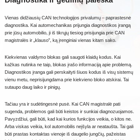
Vienas didžiausių CAN technologijos privalumų – paprastesnė
diagnostika. Kai automechanikas prijungia diagnostikos įrangą
prie jūsų automobilio, ji iš tikrųjų tiesiog prisijungia prie CAN
magistralės ir „klauso”, ką įrenginiai vienas kitam sako.
Kiekvienas valdymo blokas gali saugoti klaidų kodus. Kai
kažkas nutinka ne taip, blokas įrašo informaciją apie problemą.
Diagnostikos įranga gali perskaityti šiuos kodus iš visų sistemų
vienu metu, neprisijungdama prie kiekvieno bloko atskirai. Tai
sutaupo daug laiko ir pinigų.
Tačiau yra ir sudėtingesnė pusė. Kai CAN magistralė pati
sugenda, problemos gali būti keistos ir sunkiai diagnozuojamos.
Pavyzdžiui, gali būti, kad kai kurios funkcijos veikia, o kitos ne.
Arba viskas veikia, kol automobilis neįšyla ar neataušta. Tai gali
būti prastas kontaktas vienoje iš daugelio jungčių, pažeistas