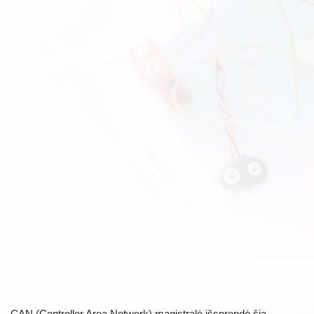
CAN (Controller Area Network) magistralė išsprendė šią