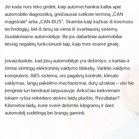
Jei kada nors teko girdėti, kaip automechanikai kalba apie
automobilio diagnostiką, greičiausiai sutikote terminą „CAN
magistralė” arba „CAN-BUS”. Skamba kaip kažkas iš kosmoso
technologijų, bet iš tiesų tai viena iš svarbiausių sistemų
šiuolaikiniame automobilyje. Be jos dabartiniai automobiliai
tiesiog negalėtų funkcionuoti taip, kaip mes esame įpratę.
Įsivaizduokite, kad jūsų automobilyje yra dešimtys, o kartais ir
šimtai skirtingų elektroninių valdymo blokelių. Variklio valdymo
kompiuteris, ABS sistema, oro pagalvių kontrolė, klimato
valdymas, langų pakėlimo mechanizmai, durų užraktai – visi šie
įrenginiai turi bendrauti tarpusavyje. Anksčiau kiekvienam
tokiam ryšiui reikėdavo atskiro laidų pluošto. Rezultatas?
Kilometrai laidų, kurie svėrė dešimtis kilogramų ir darė
automobilį sudėtingą bei brangų gaminti.