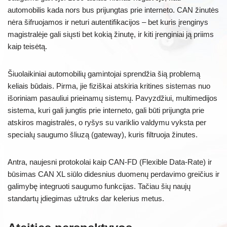
automobilis kada nors bus prijungtas prie interneto. CAN žinutės
nėra šifruojamos ir neturi autentifikacijos – bet kuris įrenginys
magistralėje gali siųsti bet kokią žinutę, ir kiti įrenginiai ją priims
kaip teisėtą.
Šiuolaikiniai automobilių gamintojai sprendžia šią problemą
keliais būdais. Pirma, jie fiziškai atskiria kritines sistemas nuo
išoriniam pasauliui prieinamų sistemų. Pavyzdžiui, multimedijos
sistema, kuri gali jungtis prie interneto, gali būti prijungta prie
atskiros magistralės, o ryšys su variklio valdymu vyksta per
specialų saugumo šliuzą (gateway), kuris filtruoja žinutes.
Antra, naujesni protokolai kaip CAN-FD (Flexible Data-Rate) ir
būsimas CAN XL siūlo didesnius duomenų perdavimo greičius ir
galimybę integruoti saugumo funkcijas. Tačiau šių naujų
standartų įdiegimas užtruks dar kelerius metus.