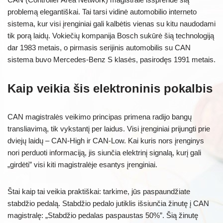
problemą elegantiškai. Tai tarsi vidinė automobilio interneto
sistema, kur visi įrenginiai gali kalbėtis vienas su kitu naudodami
tik porą laidų. Vokiečių kompanija Bosch sukūrė šią technologiją
dar 1983 metais, o pirmasis serijinis automobilis su CAN
sistema buvo Mercedes-Benz S klasės, pasirodęs 1991 metais.
Kaip veikia šis elektroninis pokalbis
CAN magistralės veikimo principas primena radijo bangų
transliavimą, tik vykstantį per laidus. Visi įrenginiai prijungti prie
dviejų laidų – CAN-High ir CAN-Low. Kai kuris nors įrenginys
nori perduoti informaciją, jis siunčia elektrinį signalą, kurį gali
„girdėti” visi kiti magistralėje esantys įrenginiai.
Štai kaip tai veikia praktiškai: tarkime, jūs paspaundžiate
stabdžio pedalą. Stabdžio pedalo jutiklis išsiunčia žinutę į CAN
magistralę: „Stabdžio pedalas paspaustas 50%”. Šią žinutę