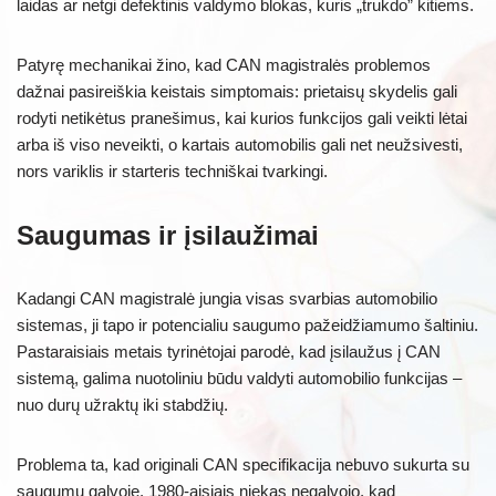
laidas ar netgi defektinis valdymo blokas, kuris „trukdo” kitiems.
Patyrę mechanikai žino, kad CAN magistralės problemos
dažnai pasireiškia keistais simptomais: prietaisų skydelis gali
rodyti netikėtus pranešimus, kai kurios funkcijos gali veikti lėtai
arba iš viso neveikti, o kartais automobilis gali net neužsivesti,
nors variklis ir starteris techniškai tvarkingi.
Saugumas ir įsilaužimai
Kadangi CAN magistralė jungia visas svarbias automobilio
sistemas, ji tapo ir potencialiu saugumo pažeidžiamumo šaltiniu.
Pastaraisiais metais tyrinėtojai parodė, kad įsilaužus į CAN
sistemą, galima nuotoliniu būdu valdyti automobilio funkcijas –
nuo durų užraktų iki stabdžių.
Problema ta, kad originali CAN specifikacija nebuvo sukurta su
saugumu galvoje. 1980-aisiais niekas negalvojo, kad