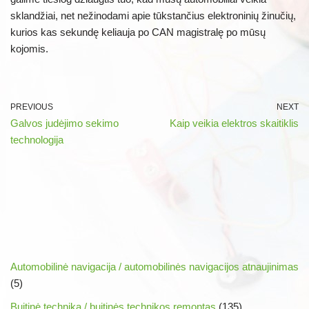
sklandžiai, net nežinodami apie tūkstančius elektroninių žinučių,
kurios kas sekundę keliauja po CAN magistralę po mūsų
kojomis.
PREVIOUS
NEXT
Galvos judėjimo sekimo
Kaip veikia elektros skaitiklis
technologija
Automobilinė navigacija / automobilinės navigacijos atnaujinimas
(5)
Buitinė technika / buitinės technikos remontas
(135)