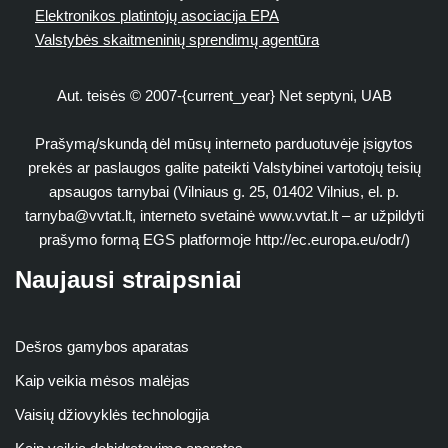
Elektronikos platintojų asociacija EPA
Valstybės skaitmeninių sprendimų agentūra
Aut. teisės © 2007-{current_year} Net septyni, UAB
Prašymą/skundą dėl mūsų interneto parduotuvėje įsigytos
prekės ar paslaugos galite pateikti Valstybinei vartotojų teisių
apsaugos tarnybai (Vilniaus g. 25, 01402 Vilnius, el. p.
tarnyba@vvtat.lt
, interneto svetainė www.vvtat.lt – ar užpildyti
prašymo formą EGS platformoje http://ec.europa.eu/odr/)
Naujausi straipsniai
Dešros gamybos aparatas
Kaip veikia mėsos malėjas
Vaisių džiovyklės technologija