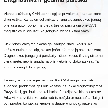
Vienas didžiausių CAN technologijos privalumų – paprastesnė
diagnostika. Kai automechanikas prijungia diagnostikos įrangą
prie jūsų automobilio, ji iš tikrųjų tiesiog prisijungia prie CAN
magistralės ir „klauso”, ką įrenginiai vienas kitam sako.
Kiekvienas valdymo blokas gali saugoti klaidų kodus. Kai
kažkas nutinka ne taip, blokas įrašo informaciją apie problemą.
Diagnostikos įranga gali perskaityti šiuos kodus iš visų sistemų
vienu metu, neprisijungdama prie kiekvieno bloko atskirai. Tai
sutaupo daug laiko ir pinigų.
Tačiau yra ir sudėtingesnė pusė. Kai CAN magistralė pati
sugenda, problemos gali būti keistos ir sunkiai diagnozuojamos.
Pavyzdžiui, gali būti, kad kai kurios funkcijos veikia, o kitos ne.
Arba viskas veikia, kol automobilis neįšyla ar neataušta. Tai gali
būti prastas kontaktas vienoje iš daugelio jungčių, pažeistas