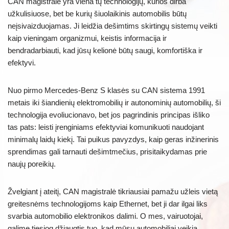
CAN magistralė yra viena tų technologijų, kurios dirba
užkulisiuose, bet be kurių šiuolaikinis automobilis būtų
neįsivaizduojamas. Ji leidžia dešimtims skirtingų sistemų veikti
kaip vieningam organizmui, keistis informacija ir
bendradarbiauti, kad jūsų kelionė būtų saugi, komfortiška ir
efektyvi.
Nuo pirmo Mercedes-Benz S klasės su CAN sistema 1991
metais iki šiandienių elektromobilių ir autonominių automobilių, ši
technologija evoliucionavo, bet jos pagrindinis principas išliko
tas pats: leisti įrenginiams efektyviai komunikuoti naudojant
minimalų laidų kiekį. Tai puikus pavyzdys, kaip geras inžinerinis
sprendimas gali tarnauti dešimtmečius, prisitaikydamas prie
naujų poreikių.
Žvelgiant į ateitį, CAN magistralė tikriausiai pamažu užleis vietą
greitesnėms technologijoms kaip Ethernet, bet ji dar ilgai liks
svarbia automobilio elektronikos dalimi. O mes, vairuotojai,
galime tiesiog džiaugtis tuo, kad mūsų automobiliai veikia