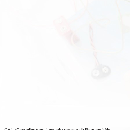
CAN (Controller Area Network) magistralė išsprendė šią