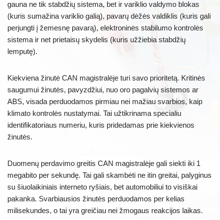
gauna ne tik stabdžių sistema, bet ir variklio valdymo blokas
(kuris sumažina variklio galią), pavarų dėžės valdiklis (kuris gali
perjungti į žemesnę pavarą), elektroninės stabilumo kontrolės
sistema ir net prietaisų skydelis (kuris užžiebia stabdžių
lemputę).
Kiekviena žinutė CAN magistralėje turi savo prioritetą. Kritinės
saugumui žinutės, pavyzdžiui, nuo oro pagalvių sistemos ar
ABS, visada perduodamos pirmiau nei mažiau svarbios, kaip
klimato kontrolės nustatymai. Tai užtikrinama specialiu
identifikatoriaus numeriu, kuris pridedamas prie kiekvienos
žinutės.
Duomenų perdavimo greitis CAN magistralėje gali siekti iki 1
megabito per sekundę. Tai gali skambėti ne itin greitai, palyginus
su šiuolaikiniais interneto ryšiais, bet automobiliui to visiškai
pakanka. Svarbiausios žinutės perduodamos per kelias
milisekundes, o tai yra greičiau nei žmogaus reakcijos laikas.