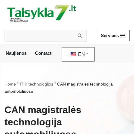
Skip
to
content
Services
Naujienos
Contact
EN
//
Home
"
IT ir technologijos
"
CAN magistralės technologija
automobiliuose
CAN magistralės
technologija