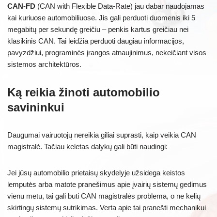
CAN-FD
(CAN with Flexible Data-Rate) jau dabar naudojamas
kai kuriuose automobiliuose. Jis gali perduoti duomenis iki 5
megabitų per sekundę greičiu – penkis kartus greičiau nei
klasikinis CAN. Tai leidžia perduoti daugiau informacijos,
pavyzdžiui, programinės įrangos atnaujinimus, nekeičiant visos
sistemos architektūros.
Ką reikia žinoti automobilio
savininkui
Daugumai vairuotojų nereikia giliai suprasti, kaip veikia CAN
magistralė. Tačiau keletas dalykų gali būti naudingi:
Jei jūsų automobilio prietaisų skydelyje užsidega keistos
lemputės arba matote pranešimus apie įvairių sistemų gedimus
vienu metu, tai gali būti CAN magistralės problema, o ne kelių
skirtingų sistemų sutrikimas. Verta apie tai pranešti mechanikui