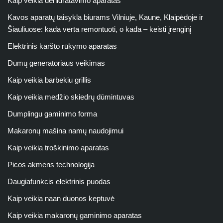
Kaip veikia dehidratavimo aparatas
Kavos aparatų taisykla biurams Vilniuje, Kaune, Klaipėdoje ir
Šiauliuose: kada verta remontuoti, o kada – keisti įrenginį
Elektrinis karšto rūkymo aparatas
Dūmų generatoriaus veikimas
Kaip veikia barbekiu grillis
Kaip veikia medžio skiedrų dūmintuvas
Dumplingu gaminimo forma
Makaronų mašina namų naudojimui
Kaip veikia troškinimo aparatas
Picos akmens technologija
Daugiafunkcis elektrinis puodas
Kaip veikia naan duonos keptuvė
Kaip veikia makaronų gaminimo aparatas