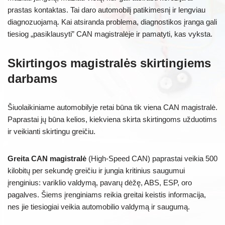
prastas kontaktas. Tai daro automobilį patikimesnį ir lengviau
diagnozuojamą. Kai atsiranda problema, diagnostikos įranga gali
tiesiog „pasiklausyti” CAN magistralėje ir pamatyti, kas vyksta.
Skirtingos magistralės skirtingiems
darbams
Šiuolaikiniame automobilyje retai būna tik viena CAN magistralė.
Paprastai jų būna kelios, kiekviena skirta skirtingoms užduotims
ir veikianti skirtingu greičiu.
Greita CAN magistralė
(High-Speed CAN) paprastai veikia 500
kilobitų per sekundę greičiu ir jungia kritinius saugumui
įrenginius: variklio valdymą, pavarų dėžę, ABS, ESP, oro
pagalves. Šiems įrenginiams reikia greitai keistis informacija,
nes jie tiesiogiai veikia automobilio valdymą ir saugumą.