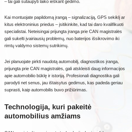
– tai gali sutaupyti laiko ieškant gedimo.
Kai montuojate papildomą įrangą – signalizaciją, GPS sekiklį ar
kitus elektroninius priedus – įsitikinkite, kad tai daro kvalifikuoti
specialistai. Neteisingai prijungta įranga prie CAN magistralės
gali sukelti įvairiausių problemų, nuo baterijos išsikrovimo iki
rimtų valdymo sistemų sutrikimų.
Jei planuojate pirkti naudotą automobilį, diagnostikos įranga,
prijungta prie CAN magistralės, gali atskleisti daug informacijos
apie automobilio būklę ir istoriją. Profesionali diagnostika gali
parodyti net senus, jau ištaisytus gedimus, kas padeda geriau
suprasti, kaip automobilis buvo prižiūrimas.
Technologija, kuri pakeitė
automobilius amžiams