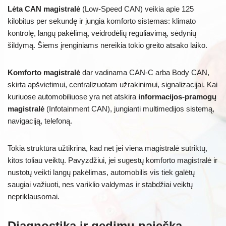
Lėta CAN magistralė
(Low-Speed CAN) veikia apie 125
kilobitus per sekundę ir jungia komforto sistemas: klimato
kontrolę, langų pakėlimą, veidrodėlių reguliavimą, sėdynių
šildymą. Šiems įrenginiams nereikia tokio greito atsako laiko.
Komforto magistralė
dar vadinama CAN-C arba Body CAN,
skirta apšvietimui, centralizuotam užrakinimui, signalizacijai. Kai
kuriuose automobiliuose yra net atskira
informacijos-pramogų
magistralė
(Infotainment CAN), jungianti multimedijos sistemą,
navigaciją, telefoną.
Tokia struktūra užtikrina, kad net jei viena magistralė sutriktų,
kitos toliau veiktų. Pavyzdžiui, jei sugestų komforto magistralė ir
nustotų veikti langų pakėlimas, automobilis vis tiek galėtų
saugiai važiuoti, nes variklio valdymas ir stabdžiai veiktų
nepriklausomai.
Diagnostika ir gedimų paieška