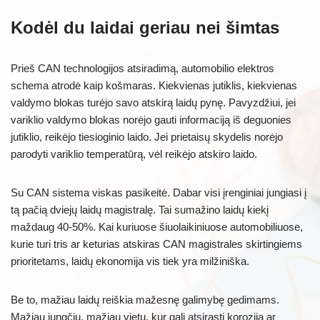
Kodėl du laidai geriau nei šimtas
Prieš CAN technologijos atsiradimą, automobilio elektros
schema atrodė kaip košmaras. Kiekvienas jutiklis, kiekvienas
valdymo blokas turėjo savo atskirą laidų pynę. Pavyzdžiui, jei
variklio valdymo blokas norėjo gauti informaciją iš deguonies
jutiklio, reikėjo tiesioginio laido. Jei prietaisų skydelis norėjo
parodyti variklio temperatūrą, vėl reikėjo atskiro laido.
Su CAN sistema viskas pasikeitė. Dabar visi įrenginiai jungiasi į
tą pačią dviejų laidų magistralę. Tai sumažino laidų kiekį
maždaug 40-50%. Kai kuriuose šiuolaikiniuose automobiliuose,
kurie turi tris ar keturias atskiras CAN magistrales skirtingiems
prioritetams, laidų ekonomija vis tiek yra milžiniška.
Be to, mažiau laidų reiškia mažesnę galimybę gedimams.
Mažiau jungčių, mažiau vietų, kur gali atsirasti korozija ar