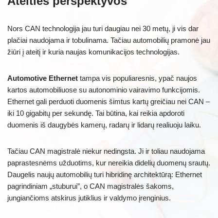
Ateities perspektyvos
Nors CAN technologija jau turi daugiau nei 30 metų, ji vis dar
plačiai naudojama ir tobulinama. Tačiau automobilių pramonė jau
žiūri į ateitį ir kuria naujas komunikacijos technologijas.
Automotive Ethernet
tampa vis populiaresnis, ypač naujos
kartos automobiliuose su autonominio vairavimo funkcijomis.
Ethernet gali perduoti duomenis šimtus kartų greičiau nei CAN –
iki 10 gigabitų per sekundę. Tai būtina, kai reikia apdoroti
duomenis iš daugybės kamerų, radarų ir lidarų realiuoju laiku.
Tačiau CAN magistralė niekur nedingsta. Ji ir toliau naudojama
paprastesnėms užduotims, kur nereikia didelių duomenų srautų.
Daugelis naujų automobilių turi hibridinę architektūrą: Ethernet
pagrindiniam „stuburui”, o CAN magistralės šakoms,
jungiančioms atskirus jutiklius ir valdymo įrenginius.