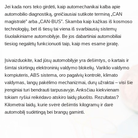
Jei kada nors teko girdėti, kaip automechanikai kalba apie
automobilio diagnostiką, greičiausiai sutikote terminą „CAN
magistralė” arba „CAN-BUS”. Skamba kaip kažkas iš kosmoso
technologijų, bet iš tiesų tai viena iš svarbiausių sistemų
šiuolaikiniame automobilyje. Be jos dabartiniai automobiliai
tiesiog negalėtų funkcionuoti taip, kaip mes esame įpratę.
Įsivaizduokite, kad jūsų automobilyje yra dešimtys, o kartais ir
šimtai skirtingų elektroninių valdymo blokelių. Variklio valdymo
kompiuteris, ABS sistema, oro pagalvių kontrolė, klimato
valdymas, langų pakėlimo mechanizmai, durų užraktai – visi šie
įrenginiai turi bendrauti tarpusavyje. Anksčiau kiekvienam
tokiam ryšiui reikėdavo atskiro laidų pluošto. Rezultatas?
Kilometrai laidų, kurie svėrė dešimtis kilogramų ir darė
automobilį sudėtingą bei brangų gaminti.