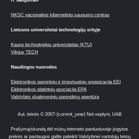
NKSC nacionalinis kibernetinio saugumo centras
Lietuvos universitetai technologijų srityje
Kauno technologijos universitetas (KTU)
Vilnius TECH
Naudingos nuorodos
Elektronikos gamintojų ir importuotojų organizacija EEI
Elektronikos platintojų asociacija EPA
Valstybės skaitmeninių sprendimų agentūra
Aut. teisės © 2007-{current_year} Net septyni, UAB
Prašymą/skundą dėl mūsų interneto parduotuvėje įsigytos
prekės ar paslaugos galite pateikti Valstybinei vartotojų teisių