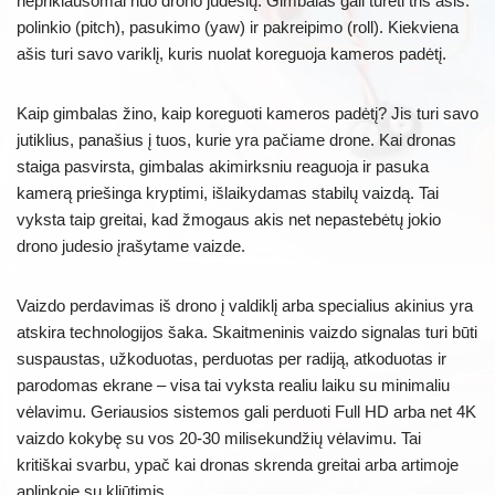
nepriklausomai nuo drono judesių. Gimbalas gali turėti tris ašis:
polinkio (pitch), pasukimo (yaw) ir pakreipimo (roll). Kiekviena
ašis turi savo variklį, kuris nuolat koreguoja kameros padėtį.
Kaip gimbalas žino, kaip koreguoti kameros padėtį? Jis turi savo
jutiklius, panašius į tuos, kurie yra pačiame drone. Kai dronas
staiga pasvirsta, gimbalas akimirksniu reaguoja ir pasuka
kamerą priešinga kryptimi, išlaikydamas stabilų vaizdą. Tai
vyksta taip greitai, kad žmogaus akis net nepastebėtų jokio
drono judesio įrašytame vaizde.
Vaizdo perdavimas iš drono į valdiklį arba specialius akinius yra
atskira technologijos šaka. Skaitmeninis vaizdo signalas turi būti
suspaustas, užkoduotas, perduotas per radiją, atkoduotas ir
parodomas ekrane – visa tai vyksta realiu laiku su minimaliu
vėlavimu. Geriausios sistemos gali perduoti Full HD arba net 4K
vaizdo kokybę su vos 20-30 milisekundžių vėlavimu. Tai
kritiškai svarbu, ypač kai dronas skrenda greitai arba artimoje
aplinkoje su kliūtimis.