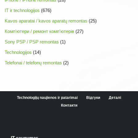
IT ir technologijos
(676)
Kavos aparatai / kavos aparatų remontas
(25)
Комп'ютери / ремонт комп'ютерів
(27)
Sony PSP / PSP remontas
(1)
Technologijos
(14)
Telefonai / telefonų remontas
(2)
Technologijų naujienos ir patarimai
Відгуки
Деталі
Контакти
IT saugumas