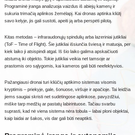
Programinė įranga analizuoja vaizdus iš abiejų kamerų ir
sukuria trimačią aplinkos žemėlapį. Kai dronas aptinka kliūtį
savo kelyje, jis gali sustoti, apeiti ją arba perspėti pilotą.
Kitas metodas – infraraudonųjų spindulių arba lazeriniai jutikliai
(ToF – Time of Flight). Šie jutikliai išsiunčia šviesą ir matuoja, per
kiek laiko ji atsispindi atgal. Iš šio laiko galima apskaičiuoti
atstumą iki objekto. Tokie jutikliai veikia net tamsoje ar
prastomis oro sąlygomis, kai kameros gali būti neefektyvios.
Pažangiausi dronai turi kliūčių aptikimo sistemas visomis
kryptimis – priekyje, gale, šonuose, viršuje ir apačioje. Tai leidžia
jiems saugiai skristi net sudėtingose aplinkose, pavyzdžiui,
miške tarp medžių ar pastatų labirintuose. Tačiau svarbu
suprasti, kad nė viena sistema nėra tobula – labai ploni objektai,
kaip laidai ar šakos, vis dar gali būti neaptikti.