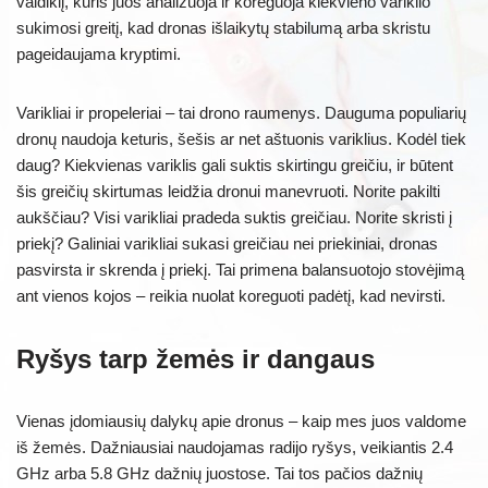
valdiklį, kuris juos analizuoja ir koreguoja kiekvieno variklio
sukimosi greitį, kad dronas išlaikytų stabilumą arba skristu
pageidaujama kryptimi.
Varikliai ir propeleriai – tai drono raumenys. Dauguma populiarių
dronų naudoja keturis, šešis ar net aštuonis variklius. Kodėl tiek
daug? Kiekvienas variklis gali suktis skirtingu greičiu, ir būtent
šis greičių skirtumas leidžia dronui manevruoti. Norite pakilti
aukščiau? Visi varikliai pradeda suktis greičiau. Norite skristi į
priekį? Galiniai varikliai sukasi greičiau nei priekiniai, dronas
pasvirsta ir skrenda į priekį. Tai primena balansuotojo stovėjimą
ant vienos kojos – reikia nuolat koreguoti padėtį, kad nevirsti.
Ryšys tarp žemės ir dangaus
Vienas įdomiausių dalykų apie dronus – kaip mes juos valdome
iš žemės. Dažniausiai naudojamas radijo ryšys, veikiantis 2.4
GHz arba 5.8 GHz dažnių juostose. Tai tos pačios dažnių