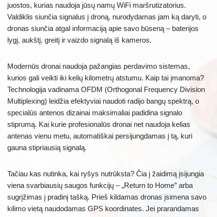
juostos, kurias naudoja jūsų namų WiFi maršrutizatorius.
Valdiklis siunčia signalus į droną, nurodydamas jam ką daryti, o
dronas siunčia atgal informaciją apie savo būseną – baterijos
lygį, aukštį, greitį ir vaizdo signalą iš kameros.
Modernūs dronai naudoja pažangias perdavimo sistemas,
kurios gali veikti iki kelių kilometrų atstumu. Kaip tai įmanoma?
Technologija vadinama OFDM (Orthogonal Frequency Division
Multiplexing) leidžia efektyviai naudoti radijo bangų spektrą, o
specialūs antenos dizainai maksimaliai padidina signalo
stiprumą. Kai kurie profesionalūs dronai net naudoja kelias
antenas vienu metu, automatiškai persijungdamas į tą, kuri
gauna stipriausią signalą.
Tačiau kas nutinka, kai ryšys nutrūksta? Čia į žaidimą įsijungia
viena svarbiausių saugos funkcijų – „Return to Home” arba
sugrįžimas į pradinį tašką. Prieš kildamas dronas įsimena savo
kilimo vietą naudodamas GPS koordinates. Jei prarandamas