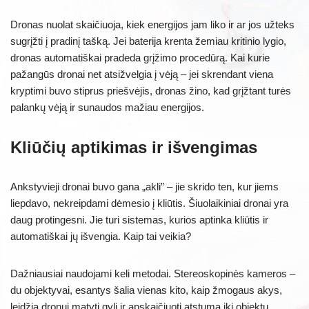
Dronas nuolat skaičiuoja, kiek energijos jam liko ir ar jos užteks
sugrįžti į pradinį tašką. Jei baterija krenta žemiau kritinio lygio,
dronas automatiškai pradeda grįžimo procedūrą. Kai kurie
pažangūs dronai net atsižvelgia į vėją – jei skrendant viena
kryptimi buvo stiprus priešvėjis, dronas žino, kad grįžtant turės
palankų vėją ir sunaudos mažiau energijos.
Kliūčių aptikimas ir išvengimas
Ankstyvieji dronai buvo gana „akli” – jie skrido ten, kur jiems
liepdavo, nekreipdami dėmesio į kliūtis. Šiuolaikiniai dronai yra
daug protingesni. Jie turi sistemas, kurios aptinka kliūtis ir
automatiškai jų išvengia. Kaip tai veikia?
Dažniausiai naudojami keli metodai. Stereoskopinės kameros –
du objektyvai, esantys šalia vienas kito, kaip žmogaus akys,
leidžia dronui matyti gylį ir apskaičiuoti atstumą iki objektų.