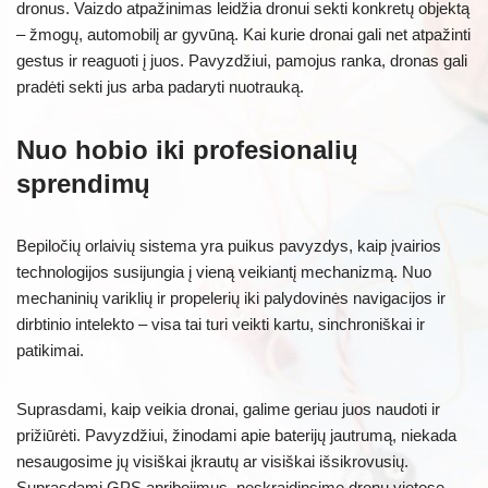
dronus. Vaizdo atpažinimas leidžia dronui sekti konkretų objektą
– žmogų, automobilį ar gyvūną. Kai kurie dronai gali net atpažinti
gestus ir reaguoti į juos. Pavyzdžiui, pamojus ranka, dronas gali
pradėti sekti jus arba padaryti nuotrauką.
Nuo hobio iki profesionalių
sprendimų
Bepiločių orlaivių sistema yra puikus pavyzdys, kaip įvairios
technologijos susijungia į vieną veikiantį mechanizmą. Nuo
mechaninių variklių ir propelerių iki palydovinės navigacijos ir
dirbtinio intelekto – visa tai turi veikti kartu, sinchroniškai ir
patikimai.
Suprasdami, kaip veikia dronai, galime geriau juos naudoti ir
prižiūrėti. Pavyzdžiui, žinodami apie baterijų jautrumą, niekada
nesaugosime jų visiškai įkrautų ar visiškai išsikrovusių.
Suprasdami GPS apribojimus, neskraidinsime dronų vietose,