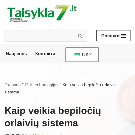
Перейти
до
змісту
Послуги
Naujienos
Контакти
UK
Головна
"
IT ir technologijos
"
Kaip veikia bepiločių orlaivių
sistema
Kaip veikia bepiločių
orlaivių sistema