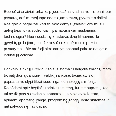
Bepiločiai orlaiviai, arba kaip juos dažnai vadiname – dronai, per
pastarąjį dešimtmetį tapo neatsiejama mūsų gyvenimo dalimi.
Kas galėjo pagalvoti, kad tie skraidantys „žaislai” virš mūsų
galvų taps tokia sudėtinga ir įvairiapusiškai naudojama
technologija? Nuo nuostabių kraštovaizdžių filmavimo iki
gyvybių gelbėjimo, nuo žemės ūkio stebėjimo iki prekių
pristatymo – šie mažieji skraidantys aparatai pakeitė daugelio
industrijų veikimą.
Bet kaip iš tikrųjų veikia visa ši sistema? Daugelis žmonių mato
tik patį droną danguje ir valdiklį rankose, tačiau už šio
paprastumo slypi tikrai sudėtinga technologijų simfonija.
Kalbėdami apie bepiločių orlaivių sistemą, turime suprasti, kad
tai ne tik pats skraidantis aparatas – tai visa ekosistema,
apimanti aparatinę įrangą, programinę įrangą, ryšio sistemas ir
net palydovinę navigaciją.