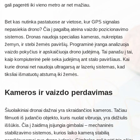
gali pagerėti iki vieno metro ar net mažiau.
Bet kas nutinka pastatuose ar vietose, kur GPS signalas
nepasiekia drono? Čia į pagalbą ateina vaizdo pozicionavimo
sistemos. Dronas naudoja specialias kameras, nukreiptas
žemyn, ir stebi žemės paviršių. Programinė įranga analizuoja
vaizdo pokyčius ir apskaičiuoja drono judėjimą. Tai panašu į tai,
kaip kompiuterinė pelė seka judėjimą ant stalo paviršiaus. Kai
kurie dronai net naudoja ultragarsą ar lazerių sistemas, kad
tiksliai išmatuotų atstumą iki žemės.
Kameros ir vaizdo perdavimas
Šiuolaikiniai dronai dažnai yra skraidančios kameros. Tačiau
filmuoti iš judančio objekto, kuris nuolat vibruoja, yra didžiulis
iššūkis. Čia į žaidimą įsijungia gimbalai – mechaninės
stabilizavimo sistemos, kurios laiko kamerą stabilią