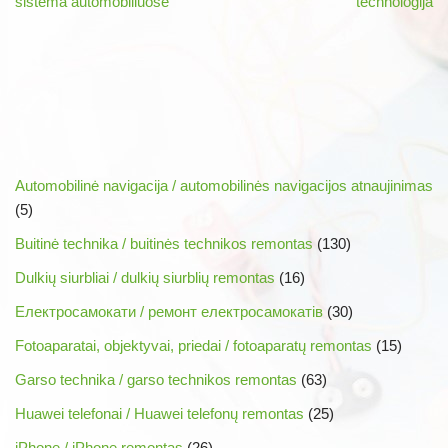
sistema automobiliuose
technologija
Automobilinė navigacija / automobilinės navigacijos atnaujinimas
(5)
Buitinė technika / buitinės technikos remontas
(130)
Dulkių siurbliai / dulkių siurblių remontas
(16)
Електросамокати / ремонт електросамокатів
(30)
Fotoaparatai, objektyvai, priedai / fotoaparatų remontas
(15)
Garso technika / garso technikos remontas
(63)
Huawei telefonai / Huawei telefonų remontas
(25)
iPhone / iPhone remontas
(26)