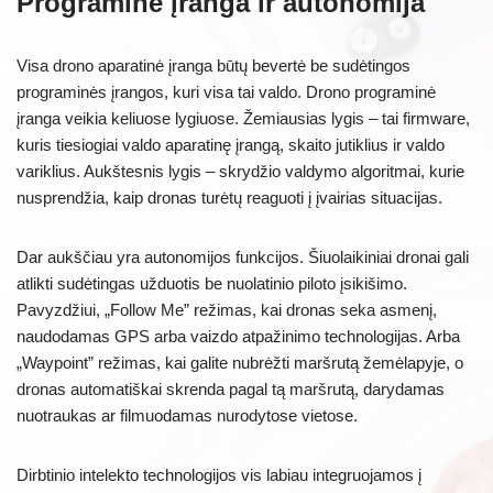
Programinė įranga ir autonomija
Visa drono aparatinė įranga būtų bevertė be sudėtingos
programinės įrangos, kuri visa tai valdo. Drono programinė
įranga veikia keliuose lygiuose. Žemiausias lygis – tai firmware,
kuris tiesiogiai valdo aparatinę įrangą, skaito jutiklius ir valdo
variklius. Aukštesnis lygis – skrydžio valdymo algoritmai, kurie
nusprendžia, kaip dronas turėtų reaguoti į įvairias situacijas.
Dar aukščiau yra autonomijos funkcijos. Šiuolaikiniai dronai gali
atlikti sudėtingas užduotis be nuolatinio piloto įsikišimo.
Pavyzdžiui, „Follow Me” režimas, kai dronas seka asmenį,
naudodamas GPS arba vaizdo atpažinimo technologijas. Arba
„Waypoint” režimas, kai galite nubrėžti maršrutą žemėlapyje, o
dronas automatiškai skrenda pagal tą maršrutą, darydamas
nuotraukas ar filmuodamas nurodytose vietose.
Dirbtinio intelekto technologijos vis labiau integruojamos į