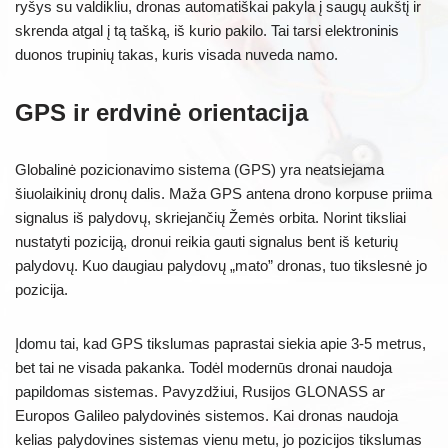
ryšys su valdikliu, dronas automatiškai pakyla į saugų aukštį ir
skrenda atgal į tą tašką, iš kurio pakilo. Tai tarsi elektroninis
duonos trupinių takas, kuris visada nuveda namo.
GPS ir erdvinė orientacija
Globalinė pozicionavimo sistema (GPS) yra neatsiejama
šiuolaikinių dronų dalis. Maža GPS antena drono korpuse priima
signalus iš palydovų, skriejančių Žemės orbita. Norint tiksliai
nustatyti poziciją, dronui reikia gauti signalus bent iš keturių
palydovų. Kuo daugiau palydovų „mato” dronas, tuo tikslesnė jo
pozicija.
Įdomu tai, kad GPS tikslumas paprastai siekia apie 3-5 metrus,
bet tai ne visada pakanka. Todėl modernūs dronai naudoja
papildomas sistemas. Pavyzdžiui, Rusijos GLONASS ar
Europos Galileo palydovinės sistemos. Kai dronas naudoja
kelias palydovines sistemas vienu metu, jo pozicijos tikslumas