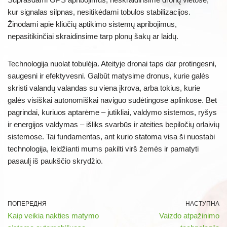
kur signalas silpnas, nesitikėdami tobulos stabilizacijos.
Žinodami apie kliūčių aptikimo sistemų apribojimus,
nepasitikinčiai skraidinsime tarp plonų šakų ar laidų.
Technologija nuolat tobulėja. Ateityje dronai taps dar protingesni,
saugesni ir efektyvesni. Galbūt matysime dronus, kurie galės
skristi valandų valandas su viena įkrova, arba tokius, kurie
galės visiškai autonomiškai naviguo sudėtingose aplinkose. Bet
pagrindai, kuriuos aptarėme – jutikliai, valdymo sistemos, ryšys
ir energijos valdymas – išliks svarbūs ir ateities bepiločių orlaivių
sistemose. Tai fundamentas, ant kurio statoma visa ši nuostabi
technologija, leidžianti mums pakilti virš žemės ir pamatyti
pasaulį iš paukščio skrydžio.
ПОПЕРЕДНЯ
НАСТУПНА
Kaip veikia nakties matymo
Vaizdo atpažinimo