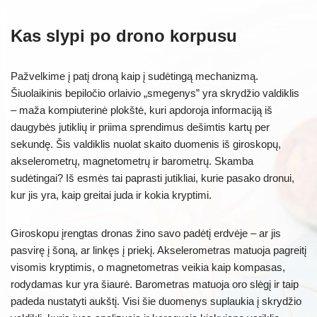
Kas slypi po drono korpusu
Pažvelkime į patį droną kaip į sudėtingą mechanizmą.
Šiuolaikinis bepiločio orlaivio „smegenys” yra skrydžio valdiklis
– maža kompiuterinė plokštė, kuri apdoroja informaciją iš
daugybės jutiklių ir priima sprendimus dešimtis kartų per
sekundę. Šis valdiklis nuolat skaito duomenis iš giroskopų,
akselerometrų, magnetometrų ir barometrų. Skamba
sudėtingai? Iš esmės tai paprasti jutikliai, kurie pasako dronui,
kur jis yra, kaip greitai juda ir kokia kryptimi.
Giroskopu įrengtas dronas žino savo padėtį erdvėje – ar jis
pasvirę į šoną, ar linkęs į priekį. Akselerometras matuoja pagreitį
visomis kryptimis, o magnetometras veikia kaip kompasas,
rodydamas kur yra šiaurė. Barometras matuoja oro slėgį ir taip
padeda nustatyti aukštį. Visi šie duomenys suplaukia į skrydžio