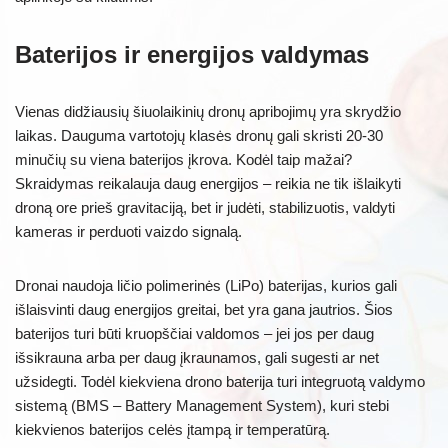
Baterijos ir energijos valdymas
Vienas didžiausių šiuolaikinių dronų apribojimų yra skrydžio
laikas. Dauguma vartotojų klasės dronų gali skristi 20-30
minučių su viena baterijos įkrova. Kodėl taip mažai?
Skraidymas reikalauja daug energijos – reikia ne tik išlaikyti
droną ore prieš gravitaciją, bet ir judėti, stabilizuotis, valdyti
kameras ir perduoti vaizdo signalą.
Dronai naudoja ličio polimerinės (LiPo) baterijas, kurios gali
išlaisvinti daug energijos greitai, bet yra gana jautrios. Šios
baterijos turi būti kruopščiai valdomos – jei jos per daug
išsikrauna arba per daug įkraunamos, gali sugesti ar net
užsidegti. Todėl kiekviena drono baterija turi integruotą valdymo
sistemą (BMS – Battery Management System), kuri stebi
kiekvienos baterijos celės įtampą ir temperatūrą.