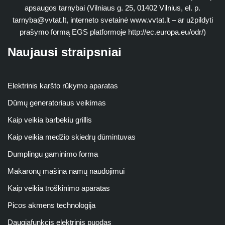
apsaugos tarnybai (Vilniaus g. 25, 01402 Vilnius, el. p.
tarnyba@vvtat.lt
, interneto svetainė www.vvtat.lt – ar užpildyti
prašymo formą EGS platformoje http://ec.europa.eu/odr/)
Naujausi straipsniai
Elektrinis karšto rūkymo aparatas
Dūmų generatoriaus veikimas
Kaip veikia barbekiu grillis
Kaip veikia medžio skiedrų dūmintuvas
Dumplingu gaminimo forma
Makaronų mašina namų naudojimui
Kaip veikia troškinimo aparatas
Picos akmens technologija
Daugiafunkcis elektrinis puodas