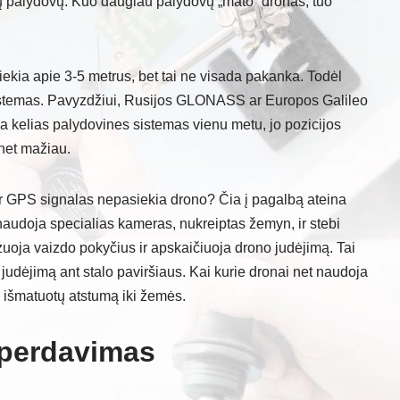
rių palydovų. Kuo daugiau palydovų „mato” dronas, tuo
ekia apie 3-5 metrus, bet tai ne visada pakanka. Todėl
stemas. Pavyzdžiui, Rusijos GLONASS ar Europos Galileo
 kelias palydovines sistemas vienu metu, jo pozicijos
 net mažiau.
ur GPS signalas nepasiekia drono? Čia į pagalbą ateina
audoja specialias kameras, nukreiptas žemyn, ir stebi
uoja vaizdo pokyčius ir apskaičiuoja drono judėjimą. Tai
 judėjimą ant stalo paviršiaus. Kai kurie dronai net naudoja
ai išmatuotų atstumą iki žemės.
 perdavimas