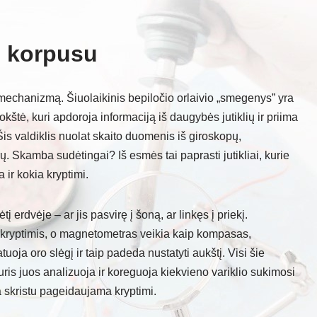
o korpusu
 mechanizmą. Šiuolaikinis bepiločio orlaivio „smegenys” yra
kštė, kuri apdoroja informaciją iš daugybės jutiklių ir priima
is valdiklis nuolat skaito duomenis iš giroskopų,
 Skamba sudėtingai? Iš esmės tai paprasti jutikliai, kurie
a ir kokia kryptimi.
erdvėje – ar jis pasvirę į šoną, ar linkęs į priekį.
 kryptimis, o magnetometras veikia kaip kompasas,
ja oro slėgį ir taip padeda nustatyti aukštį. Visi šie
uris juos analizuoja ir koreguoja kiekvieno variklio sukimosi
a skristu pageidaujama kryptimi.