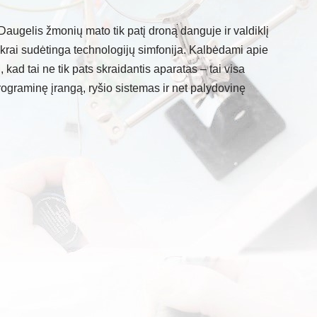
? Daugelis žmonių mato tik patį droną danguje ir valdiklį
ikrai sudėtinga technologijų simfonija. Kalbėdami apie
, kad tai ne tik pats skraidantis aparatas – tai visa
ograminę įrangą, ryšio sistemas ir net palydovinę