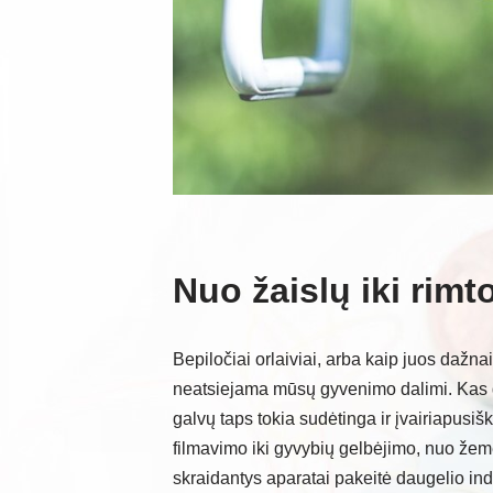
Nuo žaislų iki rimt
Bepiločiai orlaiviai, arba kaip juos dažn
neatsiejama mūsų gyvenimo dalimi. Kas ga
galvų taps tokia sudėtinga ir įvairiapus
filmavimo iki gyvybių gelbėjimo, nuo žemė
skraidantys aparatai pakeitė daugelio ind