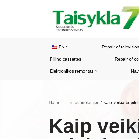
Skip
to
content
EN
Repair of televisio
Filling cassettes
Repair of c
Elektronikos remontas
Nav
Home
"
IT ir technologijos
"
Kaip veikia bepiloč
Kaip veik