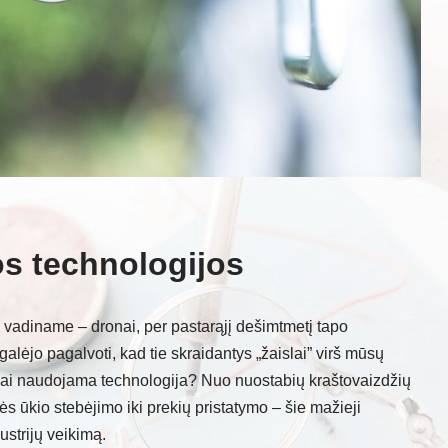
os technologijos
ai vadiname – dronai, per pastarąjį dešimtmetį tapo
lėjo pagalvoti, kad tie skraidantys „žaislai” virš mūsų
iškai naudojama technologija? Nuo nuostabių kraštovaizdžių
s ūkio stebėjimo iki prekių pristatymo – šie mažieji
ustrijų veikimą.