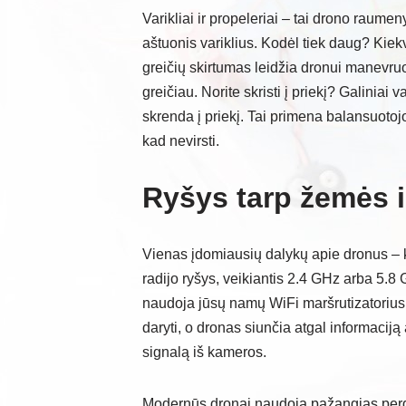
Varikliai ir propeleriai – tai drono raum
aštuonis variklius. Kodėl tiek daug? Kiekvi
greičių skirtumas leidžia dronui manevruot
greičiau. Norite skristi į priekį? Galiniai v
skrenda į priekį. Tai primena balansuotojo
kad nevirsti.
Ryšys tarp žemės 
Vienas įdomiausių dalykų apie dronus –
radijo ryšys, veikiantis 2.4 GHz arba 5.8
naudoja jūsų namų WiFi maršrutizatorius.
daryti, o dronas siunčia atgal informaciją 
signalą iš kameros.
Modernūs dronai naudoja pažangias perdav