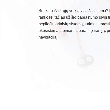
Bet kaip iš tikrųjų veikia visa ši sistema
rankose, tačiau už šio paprastumo slypi t
bepiločių orlaivių sistemą, turime suprasti
ekosistema, apimanti aparatinę įrangą, pr
navigaciją.