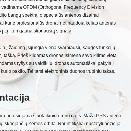
ja vadinama OFDM (Orthogonal Frequency Division
adijo bangų spektrą, o specialūs antenos dizainai
ai kurie profesionalūs dronai net naudoja kelias antenas
 tą, kuri gauna stipriausią signalą.
Čia į žaidimą įsijungia viena svarbiausių saugos funkcijų –
nį tašką. Prieš kildamas dronas įsimena savo kilimo vietą
amas ryšys su valdikliu, dronas automatiškai pakyla į
 kurio pakilo. Tai tarsi elektroninis duonos trupinių takas,
ntacija
ra neatsiejama šiuolaikinių dronų dalis. Maža GPS antena
 skriejančių Žemės orbita. Norint tiksliai nustatyti poziciją,