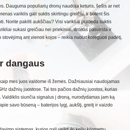
enys. Dauguma populiarių dronų naudoja keturis, šešis ar net
enas variklis gali suktis skirtingu greičiu, ir būtent šis
i. Norite pakilti aukščiau? Visi varikliai pradeda suktis
arikliai sukasi greičiau nei priekiniai, dronas pasvirsta ir
 stovėjimą ant vienos kojos – reikia nuolat koreguoti padėtį,
ir dangaus
 kaip mes juos valdome iš žemės. Dažniausiai naudojamas
 GHz dažnių juostose. Tai tos pačios dažnių juostos, kurias
 Valdiklis siunčia signalus į droną, nurodydamas jam ką
apie savo būseną – baterijos lygį, aukštį, greitį ir vaizdo
imo sistemas, kurios gali veikti iki kelių kilometrų