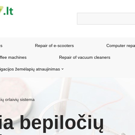
ns
Repair of e-scooters
Computer repa
offee machines
Repair of vacuum cleaners
igacijos žemėlapių atnaujinimas
ių orlaivių sistema
ia bepiločių