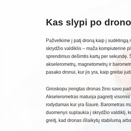
Kas slypi po dron
Pažvelkime į patį droną kaip į sudėtingą
skrydžio valdiklis – maža kompiuterinė plo
sprendimus dešimtis kartų per sekundę. Š
akselerometrų, magnetometrų ir barometrų.
pasako dronui, kur jis yra, kaip greitai jud
Giroskopu įrengtas dronas žino savo padėtį 
Akselerometras matuoja pagreitį visomis
rodydamas kur yra šiaurė. Barometras matuo
duomenys suplaukia į skrydžio valdiklį, k
greitį, kad dronas išlaikytų stabilumą arb