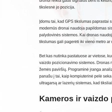
dronui reikia gauti signalus bent iš ketu
tikslesnė jo pozicija.
Įdomu tai, kad GPS tikslumas paprastai si
modernūs dronai naudoja papildomas si
palydovinės sistemos. Kai dronas naudoja
tikslumas gali pagerėti iki vieno metro ar
Bet kas nutinka pastatuose ar vietose, k
vaizdo pozicionavimo sistemos. Dronas n
žemės paviršių. Programinė įranga analiz
panašu į tai, kaip kompiuterinė pelė seka
ultragarsą ar lazerių sistemas, kad tiksli
Kameros ir vaizdo