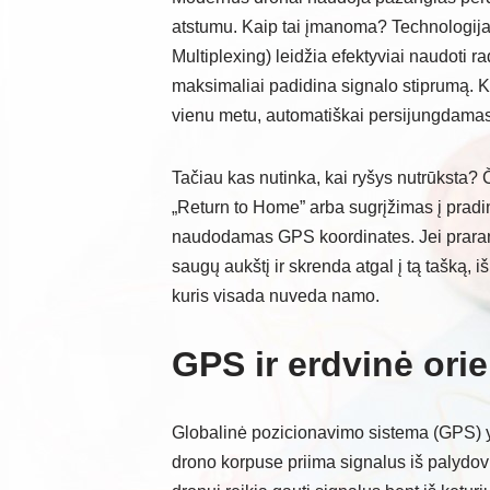
atstumu. Kaip tai įmanoma? Technologi
Multiplexing) leidžia efektyviai naudoti r
maksimaliai padidina signalo stiprumą. K
vienu metu, automatiškai persijungdamas į
Tačiau kas nutinka, kai ryšys nutrūksta? 
„Return to Home” arba sugrįžimas į pradi
naudodamas GPS koordinates. Jei prarand
saugų aukštį ir skrenda atgal į tą tašką, iš
kuris visada nuveda namo.
GPS ir erdvinė orie
Globalinė pozicionavimo sistema (GPS) y
drono korpuse priima signalus iš palydovų,