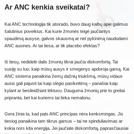
Ar ANC kenkia sveikatai?
Kai ANC technologija tik atsirado, buvo daug kalbų apie galimus
šalutinius poveikius. Kai kurie žmonės teigė jaučiantys
spaudimą ausyse, galvos skausmą ar net pykinimą naudodami
ANC ausines. Ar tai tiesa, ar tik placebo efektas?
Iš tiesų, nedidelė dalis žmonių tikrai jaučia diskomfortą. Tai
susiję su tuo, kaip mūsų ausys ir smegenys apdoroja garsą. Kai
ANC sistema panaikina žemų dažnių triukšmą, mūsų vidaus
ausis gali pajusti tai kaip slėgio pasikeitimą – panašiai kaip
kylant ar besileidžiant lėktuvu. Dauguma žmonių prie to greitai
pripranta, bet kai kuriems tai lieka nemalonu.
Gera žinia ta, kad pats ANC principas nėra kenksmingas. Jis
tiesiog panaikina tam tikrus garsus – tai ne spinduliavimas ar
kokia nors kita energija. Jei jaučiate diskomfortą, paprasčiausiai