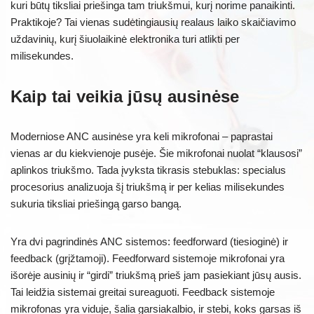
kuri būtų tiksliai priešinga tam triukšmui, kurį norime panaikinti.
Praktikoje? Tai vienas sudėtingiausių realaus laiko skaičiavimo
uždavinių, kurį šiuolaikinė elektronika turi atlikti per
milisekundes.
Kaip tai veikia jūsų ausinėse
Moderniose ANC ausinėse yra keli mikrofonai – paprastai
vienas ar du kiekvienoje pusėje. Šie mikrofonai nuolat “klausosi”
aplinkos triukšmo. Tada įvyksta tikrasis stebuklas: specialus
procesorius analizuoja šį triukšmą ir per kelias milisekundes
sukuria tiksliai priešingą garso bangą.
Yra dvi pagrindinės ANC sistemos: feedforward (tiesioginė) ir
feedback (grįžtamoji). Feedforward sistemoje mikrofonai yra
išorėje ausinių ir “girdi” triukšmą prieš jam pasiekiant jūsų ausis.
Tai leidžia sistemai greitai sureaguoti. Feedback sistemoje
mikrofonas yra viduje, šalia garsiakalbio, ir stebi, koks garsas iš