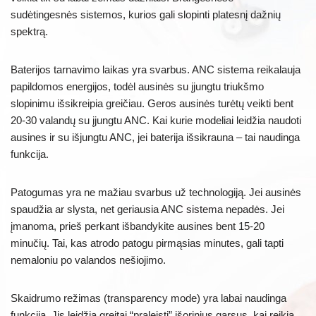
sudėtingesnės sistemos, kurios gali slopinti platesnį dažnių
spektrą.
Baterijos tarnavimo laikas yra svarbus. ANC sistema reikalauja
papildomos energijos, todėl ausinės su įjungtu triukšmo
slopinimu išsikreipia greičiau. Geros ausinės turėtų veikti bent
20-30 valandų su įjungtu ANC. Kai kurie modeliai leidžia naudoti
ausines ir su išjungtu ANC, jei baterija išsikrauna – tai naudinga
funkcija.
Patogumas yra ne mažiau svarbus už technologiją. Jei ausinės
spaudžia ar slysta, net geriausia ANC sistema nepadės. Jei
įmanoma, prieš perkant išbandykite ausines bent 15-20
minučių. Tai, kas atrodo patogu pirmąsias minutes, gali tapti
nemaloniu po valandos nešiojimo.
Skaidrumo režimas (transparency mode) yra labai naudinga
funkcija. Jis leidžia greitai “praleisti” išorinius garsus, kai reikia