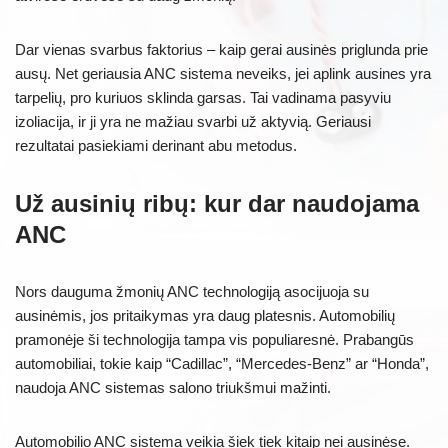
Dar vienas svarbus faktorius – kaip gerai ausinės priglunda prie
ausų. Net geriausia ANC sistema neveiks, jei aplink ausines yra
tarpelių, pro kuriuos sklinda garsas. Tai vadinama pasyviu
izoliacija, ir ji yra ne mažiau svarbi už aktyvią. Geriausi
rezultatai pasiekiami derinant abu metodus.
Už ausinių ribų: kur dar naudojama
ANC
Nors dauguma žmonių ANC technologiją asocijuoja su
ausinėmis, jos pritaikymas yra daug platesnis. Automobilių
pramonėje ši technologija tampa vis populiaresnė. Prabangūs
automobiliai, tokie kaip “Cadillac”, “Mercedes-Benz” ar “Honda”,
naudoja ANC sistemas salono triukšmui mažinti.
Automobilio ANC sistema veikia šiek tiek kitaip nei ausinėse.