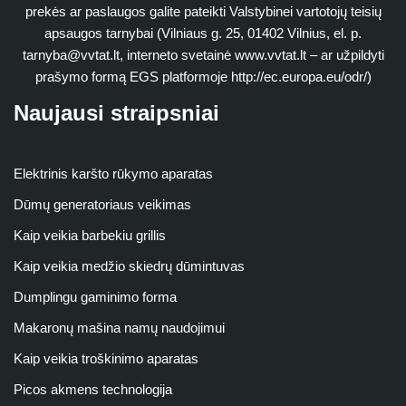
prekės ar paslaugos galite pateikti Valstybinei vartotojų teisių
apsaugos tarnybai (Vilniaus g. 25, 01402 Vilnius, el. p.
tarnyba@vvtat.lt
, interneto svetainė www.vvtat.lt – ar užpildyti
prašymo formą EGS platformoje http://ec.europa.eu/odr/)
Naujausi straipsniai
Elektrinis karšto rūkymo aparatas
Dūmų generatoriaus veikimas
Kaip veikia barbekiu grillis
Kaip veikia medžio skiedrų dūmintuvas
Dumplingu gaminimo forma
Makaronų mašina namų naudojimui
Kaip veikia troškinimo aparatas
Picos akmens technologija