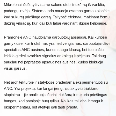
Mikrofonai išdėstyti visame salone stebi triukšmą iš variklio,
padangų ir vėjo. Sistema tada naudoja esamas garso kolonėles,
kad sukurtų priešingą garsą. Tai ypač efektyvu mažinant žemų
dažnių vibraciją, kuri gali būti labai varginanti ilgose kelionėse.
Pramonėje ANC naudojama darbuotojų apsaugai. Kai kuriose
gamyklose, kur triukšmas yra neišvengiamas, darbuotojai dėvi
specialias ANC ausines, kurios saugo klausą, bet tuo pačiu
leidžia girdėti svarbius signalus ar kolegų įspėjimus. Tai daug
saugiau nei paprastos apsauginės ausinės, kurios blokuoja
visus garsus.
Net architektūroje ir statybose pradedama eksperimentuoti su
ANC. Yra projektų, kur langai įrengti su aktyviu triukšmo
slopinimu – jie analizuoja išorinį triukšmą ir sukuria priešingas
bangas, kad patalpoje būtų tyliau. Kol kas tai labai brangu ir
eksperimentalu, bet ateityje gali tapti įprasta.