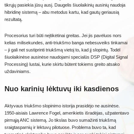
tikrųjų pasiekia jūsų ausį. Daugelis šiuolaikinių ausinių naudoja
hibridinę sistemą – abu metodus kartu, kad gautų geriausią
rezultatą.
Procesorius turi būti neįtikėtinai greitas. Jei jis pavėluos nors
kelias milisekundes, anti-triukšmo banga nebesuveiks tinkamai
– ji gali net sustiprinti triukšmą vietoj to, kad jį slopintų. Todėl
šiuolaikinėse ausinėse naudojami specialūs DSP (Digital Signal
Processing) lustai, kurie skirtu būtent tokiems greito atsako
uždaviniams.
Nuo karinių lėktuvų iki kasdienos
Aktyvaus triukšmo slopinimo istorija prasidėjo ne ausinėse.
1950-aisiais Lawrence Fogel, amerikietis išradėjas, užpatentavo
pirmąją ANC sistemą. Jo tikslas buvo sumažinti triukšmą
sraigtasparnių ir lėktuvų pilotuose. Problema buvo ta, kad