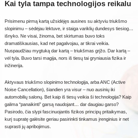
Kai tyla tampa technologijos reikalu
Prisimenu pirmą kartą užsidėjęs ausines su aktyviu triukšmo
slopinimu – sėdėjau lėktuve, ir staiga variklių dundesys tiesiog…
išnyko. Ne visai, žinoma, bet skirtumas buvo toks
dramatiškausias, kad net pagalvojau, ar tikrai veikia.
Nuspaudžiau mygtuką dar kartą – triukšmas grįžo. Dar kartą –
vėl tyla. Buvo tarsi magija, nors iš tiesų tai gryniausia fizika ir
inžinerija.
Aktyvaus triukšmo slopinimo technologija, arba ANC (Active
Noise Cancellation), šiandien yra visur – nuo ausinių iki
automobilių salonų. Bet kaip iš tiesų veikia ši technologija? Kaip
galima “panaikinti” garsą naudojant… dar daugiau garso?
Pasirodo, čia slypi fascinuojantis fizikos principų pritaikymas,
kurį supratę galėsite geriau pasirinkti tinkamus įrenginius ir net
suprasti jų apribojimus.