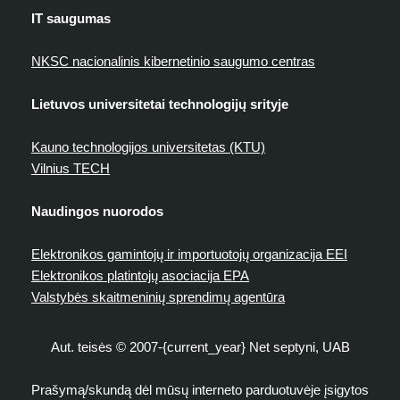
IT saugumas
NKSC nacionalinis kibernetinio saugumo centras
Lietuvos universitetai technologijų srityje
Kauno technologijos universitetas (KTU)
Vilnius TECH
Naudingos nuorodos
Elektronikos gamintojų ir importuotojų organizacija EEI
Elektronikos platintojų asociacija EPA
Valstybės skaitmeninių sprendimų agentūra
Aut. teisės © 2007-{current_year} Net septyni, UAB
Prašymą/skundą dėl mūsų interneto parduotuvėje įsigytos