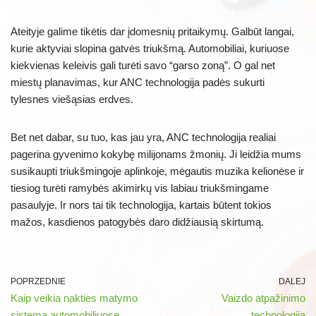
Ateityje galime tikėtis dar įdomesnių pritaikymų. Galbūt langai,
kurie aktyviai slopina gatvės triukšmą. Automobiliai, kuriuose
kiekvienas keleivis gali turėti savo “garso zoną”. O gal net
miestų planavimas, kur ANC technologija padės sukurti
tylesnes viešąsias erdves.
Bet net dabar, su tuo, kas jau yra, ANC technologija realiai
pagerina gyvenimo kokybę milijonams žmonių. Ji leidžia mums
susikaupti triukšmingoje aplinkoje, mėgautis muzika kelionėse ir
tiesiog turėti ramybės akimirkų vis labiau triukšmingame
pasaulyje. Ir nors tai tik technologija, kartais būtent tokios
mažos, kasdienos patogybės daro didžiausią skirtumą.
POPRZEDNIE
DALEJ
Kaip veikia nakties matymo
Vaizdo atpažinimo
sistema automobiliuose
technologija