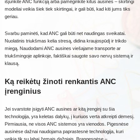
išjunkite ANC funkciją arba pamėginkite kitus ausines – skirtingi
modeliai veikia šiek tiek skirtingai, ir gali būti, kad kiti jums tiks
geriau.
Svarbu paminėti, kad ANC gali būti net naudingas sveikatai.
Nuolatinis triukšmas kelia stresą, didina kraujospūdį ir trikdo
miegą. Naudodami ANC ausines viešajame transporte ar
triukšmingoje aplinkoje, faktiškai saugote savo nervų sistemą ir
klausą.
Ką reikėtų žinoti renkantis ANC
įrenginius
Jei svarstote įsigyti ANC ausines ar kitą įrenginį su šia
technologija, yra keletas dalykų, į kuriuos verta atkreipti dėmesį.
Pirmiausia, ne visos ANC sistemos yra vienodos. Pigesnėse
ausinėse dažnai naudojama paprastesnė technologija, kuri
veikia tik su labai žemais dažniais. Brangesnėse –