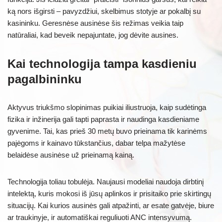
ką nors išgirsti – pavyzdžiui, skelbimus stotyje ar pokalbį su
kasininku. Geresnėse ausinėse šis režimas veikia taip
natūraliai, kad beveik nepajuntate, jog dėvite ausines.
Kai technologija tampa kasdieniu
pagalbininku
Aktyvus triukšmo slopinimas puikiai iliustruoja, kaip sudėtinga
fizika ir inžinerija gali tapti paprasta ir naudinga kasdieniame
gyvenime. Tai, kas prieš 30 metų buvo prieinama tik karinėms
pajėgoms ir kainavo tūkstančius, dabar telpa mažytėse
belaidėse ausinėse už prieinamą kainą.
Technologija toliau tobulėja. Naujausi modeliai naudoja dirbtinį
intelektą, kuris mokosi iš jūsų aplinkos ir prisitaiko prie skirtingų
situacijų. Kai kurios ausinės gali atpažinti, ar esate gatvėje, biure
ar traukinyje, ir automatiškai reguliuoti ANC intensyvumą.