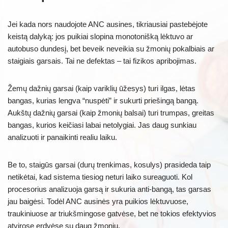
Jei kada nors naudojote ANC ausines, tikriausiai pastebėjote
keistą dalyką: jos puikiai slopina monotonišką lėktuvo ar
autobuso dundesį, bet beveik neveikia su žmonių pokalbiais ar
staigiais garsais. Tai ne defektas – tai fizikos apribojimas.
Žemų dažnių garsai (kaip variklių ūžesys) turi ilgas, lėtas
bangas, kurias lengva “nuspėti” ir sukurti priešingą bangą.
Aukštų dažnių garsai (kaip žmonių balsai) turi trumpas, greitas
bangas, kurios keičiasi labai netolygiai. Jas daug sunkiau
analizuoti ir panaikinti realiu laiku.
Be to, staigūs garsai (durų trenkimas, kosulys) prasideda taip
netikėtai, kad sistema tiesiog neturi laiko sureaguoti. Kol
procesorius analizuoja garsą ir sukuria anti-bangą, tas garsas
jau baigėsi. Todėl ANC ausinės yra puikios lėktuvuose,
traukiniuose ar triukšmingose gatvėse, bet ne tokios efektyvios
atvirose erdvėse su daug žmonių.