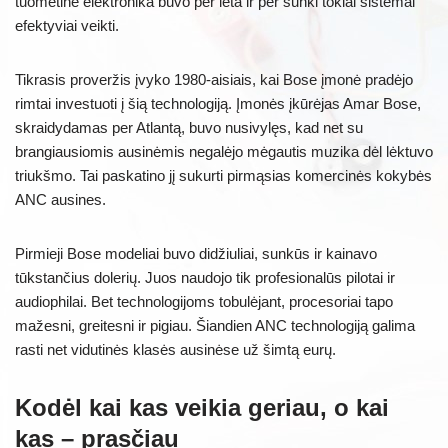
tuometinė elektronika buvo per lėta ir per sunki tokiai sistemai
efektyviai veikti.
Tikrasis proveržis įvyko 1980-aisiais, kai Bose įmonė pradėjo
rimtai investuoti į šią technologiją. Įmonės įkūrėjas Amar Bose,
skraidydamas per Atlantą, buvo nusivylęs, kad net su
brangiausiomis ausinėmis negalėjo mėgautis muzika dėl lėktuvo
triukšmo. Tai paskatino jį sukurti pirmąsias komercinės kokybės
ANC ausines.
Pirmieji Bose modeliai buvo didžiuliai, sunkūs ir kainavo
tūkstančius dolerių. Juos naudojo tik profesionalūs pilotai ir
audiophilai. Bet technologijoms tobulėjant, procesoriai tapo
mažesni, greitesni ir pigiau. Šiandien ANC technologiją galima
rasti net vidutinės klasės ausinėse už šimtą eurų.
Kodėl kai kas veikia geriau, o kai
kas – prasčiau