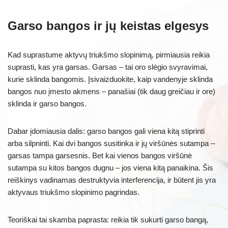
Garso bangos ir jų keistas elgesys
Kad suprastume aktyvų triukšmo slopinimą, pirmiausia reikia
suprasti, kas yra garsas. Garsas – tai oro slėgio svyravimai,
kurie sklinda bangomis. Įsivaizduokite, kaip vandenyje sklinda
bangos nuo įmesto akmens – panašiai (tik daug greičiau ir ore)
sklinda ir garso bangos.
Dabar įdomiausia dalis: garso bangos gali viena kitą stiprinti
arba silpninti. Kai dvi bangos susitinka ir jų viršūnės sutampa –
garsas tampa garsesnis. Bet kai vienos bangos viršūnė
sutampa su kitos bangos dugnu – jos viena kitą panaikina. Šis
reiškinys vadinamas destruktyvia interferencija, ir būtent jis yra
aktyvaus triukšmo slopinimo pagrindas.
Teoriškai tai skamba paprasta: reikia tik sukurti garso bangą,