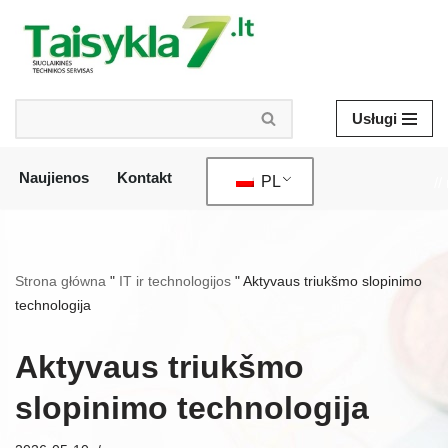
Przejdź
do
treści
Usługi
Naujienos
Kontakt
PL
//
Strona główna
"
IT ir technologijos
"
Aktyvaus triukšmo slopinimo
technologija
Aktyvaus triukšmo
slopinimo technologija