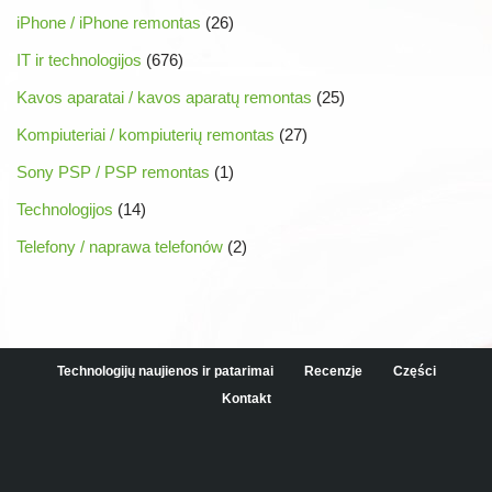
iPhone / iPhone remontas
(26)
IT ir technologijos
(676)
Kavos aparatai / kavos aparatų remontas
(25)
Kompiuteriai / kompiuterių remontas
(27)
Sony PSP / PSP remontas
(1)
Technologijos
(14)
Telefony / naprawa telefonów
(2)
Technologijų naujienos ir patarimai
Recenzje
Części
Kontakt