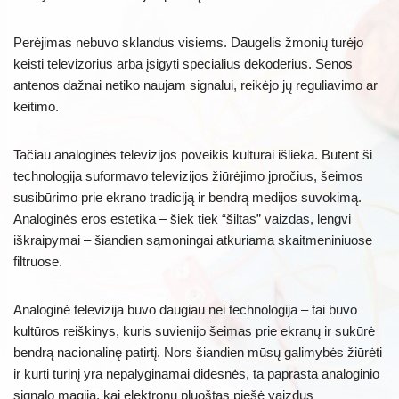
Perėjimas nebuvo sklandus visiems. Daugelis žmonių turėjo
keisti televizorius arba įsigyti specialius dekoderius. Senos
antenos dažnai netiko naujam signalui, reikėjo jų reguliavimo ar
keitimo.
Tačiau analoginės televizijos poveikis kultūrai išlieka. Būtent ši
technologija suformavo televizijos žiūrėjimo įpročius, šeimos
susibūrimo prie ekrano tradiciją ir bendrą medijos suvokimą.
Analoginės eros estetika – šiek tiek “šiltas” vaizdas, lengvi
iškraipymai – šiandien sąmoningai atkuriama skaitmeniniuose
filtruose.
Analoginė televizija buvo daugiau nei technologija – tai buvo
kultūros reiškinys, kuris suvienijo šeimas prie ekranų ir sukūrė
bendrą nacionalinę patirtį. Nors šiandien mūsų galimybės žiūrėti
ir kurti turinį yra nepalyginamai didesnės, ta paprasta analoginio
signalo magija, kai elektronų pluoštas piešė vaizdus