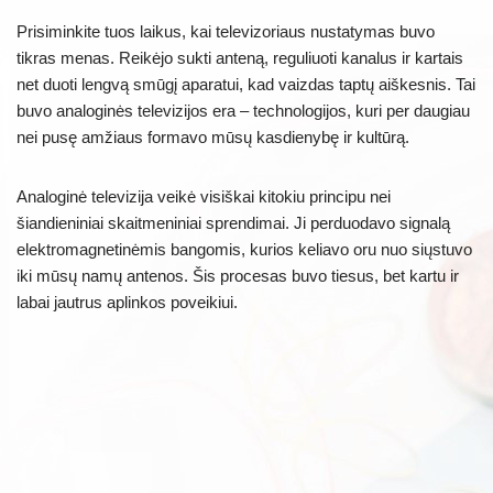
Prisiminkite tuos laikus, kai televizoriaus nustatymas buvo
tikras menas. Reikėjo sukti anteną, reguliuoti kanalus ir kartais
net duoti lengvą smūgį aparatui, kad vaizdas taptų aiškesnis. Tai
buvo analoginės televizijos era – technologijos, kuri per daugiau
nei pusę amžiaus formavo mūsų kasdienybę ir kultūrą.
Analoginė televizija veikė visiškai kitokiu principu nei
šiandieniniai skaitmeniniai sprendimai. Ji perduodavo signalą
elektromagnetinėmis bangomis, kurios keliavo oru nuo siųstuvo
iki mūsų namų antenos. Šis procesas buvo tiesus, bet kartu ir
labai jautrus aplinkos poveikiui.