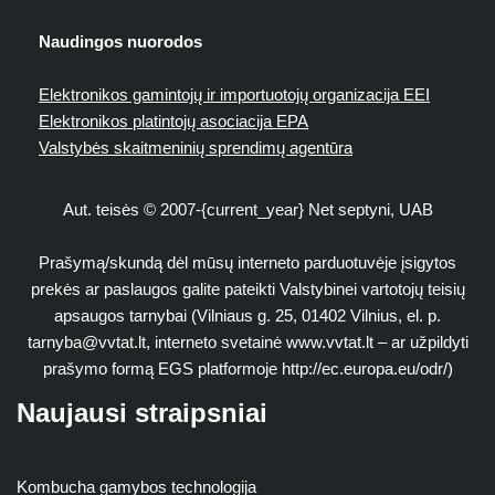
Naudingos nuorodos
Elektronikos gamintojų ir importuotojų organizacija EEI
Elektronikos platintojų asociacija EPA
Valstybės skaitmeninių sprendimų agentūra
Aut. teisės © 2007-{current_year} Net septyni, UAB
Prašymą/skundą dėl mūsų interneto parduotuvėje įsigytos
prekės ar paslaugos galite pateikti Valstybinei vartotojų teisių
apsaugos tarnybai (Vilniaus g. 25, 01402 Vilnius, el. p.
tarnyba@vvtat.lt
, interneto svetainė www.vvtat.lt – ar užpildyti
prašymo formą EGS platformoje http://ec.europa.eu/odr/)
Naujausi straipsniai
Kombucha gamybos technologija