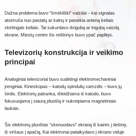
Dažna problema buvo “šmėkliški” vaizdai – kai signalas
atsimuša nuo pastatų ar kalnų ir pasiekia anteną keliais
skirtingais keliais. Tai sukurdavo dvigubą ar trigubą vaizdą
ekrane. Miestų centre šis reiškinys buvo ypač paplitęs.
Televizorių konstrukcija ir veikimo
principai
Analoginiai televizoriai buvo sudėtingi elektromechaniniai
įrenginiai. Kineskopas – katodų spindulių vamzdis – buvo jų
širdis. Elektronų patranka, išleidžiama iš katodo, buvo
fokusuojama į siaurą pluoštą ir nukreipiama magnetiniais
laukais.
Šis elektronų pluoštas “skenuodavo” ekraną iš kairės į dešinę,
iš viršaus į apačią. Kai elektronai pataikydavo į ekrano viduje