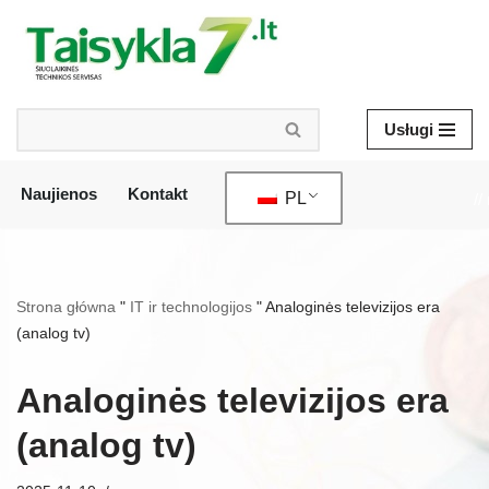
Przejdź
do
treści
Usługi
Naujienos
Kontakt
PL
//
Strona główna
"
IT ir technologijos
"
Analoginės televizijos era
(analog tv)
Analoginės televizijos era
(analog tv)