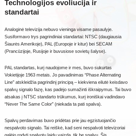
Technologijos evoliucija ir
standartai
Analoginė televizija nebuvo vieninga visame pasaulyje.
Susiformavo trys pagrindiniai standartai: NTSC (daugiausia
Šiaurės Amerikoje), PAL (Europoje ir kitur) bei SECAM
(Prancūzijoje, Rusijoje ir buvusiose sovietų šalyse).
PAL standartas, kurį naudojome ir mes, buvo sukurtas
Vokietijoje 1963 metais. Jo pavadinimas “Phase Alternating
Line” atskleidžia pagrindinį principą – kiekviena eilutė keisdavo
spalvų signalo fazę, kas padėjo sumažinti iškraipymus. Tai buvo
atsakas į NTSC standarto trūkumus, kurį ironiškai vadindavo
“Never The Same Color” (niekada ta pati spalva).
Spalvų perdavimas buvo pridėtas prie jau egzistuojančio
nespalvoto signalo. Tai reiškė, kad seni nespalvoti televizoriai
galėjo rodyti spalvotų laidų vaizdą, tik be spalvų. Šis