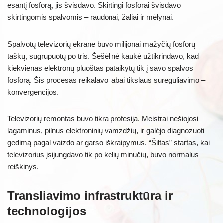
esantį fosforą, jis švisdavo. Skirtingi fosforai švisdavo
skirtingomis spalvomis – raudonai, žaliai ir mėlynai.
Spalvotų televizorių ekrane buvo milijonai mažyčių fosforų
taškų, sugrupuotų po tris. Šešėlinė kaukė užtikrindavo, kad
kiekvienas elektronų pluoštas pataikytų tik į savo spalvos
fosforą. Šis procesas reikalavo labai tikslaus sureguliavimo –
konvergencijos.
Televizorių remontas buvo tikra profesija. Meistrai nešiojosi
lagaminus, pilnus elektroninių vamzdžių, ir galėjo diagnozuoti
gedimą pagal vaizdo ar garso iškraipymus. “Šiltas” startas, kai
televizorius įsijungdavo tik po kelių minučių, buvo normalus
reiškinys.
Transliavimo infrastruktūra ir
technologijos