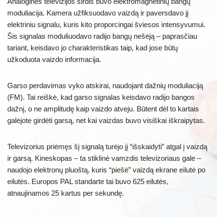
Analoginės televizijos širdis buvo elektromagnetinių bangų
moduliacija. Kamera užfiksuodavo vaizdą ir paversdavo jį
elektriniu signalu, kuris kito proporcingai šviesos intensyvumui.
Šis signalas moduliuodavo radijo bangų nešėją – paprasčiau
tariant, keisdavo jo charakteristikas taip, kad jose būtų
užkoduota vaizdo informacija.
Garso perdavimas vyko atskirai, naudojant dažnių moduliaciją
(FM). Tai reiškė, kad garso signalas keisdavo radijo bangos
dažnį, o ne amplitudę kaip vaizdo atveju. Būtent dėl to kartais
galėjote girdėti garsą, net kai vaizdas buvo visiškai iškraipytas.
Televizorius priėmęs šį signalą turėjo jį “išskaidyti” atgal į vaizdą
ir garsą. Kineskopas – ta stiklinė vamzdis televizoriaus gale –
naudojo elektronų pluoštą, kuris “piešė” vaizdą ekrane eilutė po
eilutės. Europos PAL standarte tai buvo 625 eilutės,
atnaujinamos 25 kartus per sekundę.