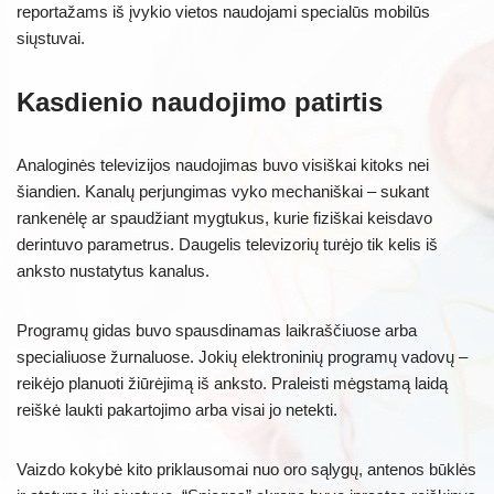
reportažams iš įvykio vietos naudojami specialūs mobilūs
siųstuvai.
Kasdienio naudojimo patirtis
Analoginės televizijos naudojimas buvo visiškai kitoks nei
šiandien. Kanalų perjungimas vyko mechaniškai – sukant
rankenėlę ar spaudžiant mygtukus, kurie fiziškai keisdavo
derintuvo parametrus. Daugelis televizorių turėjo tik kelis iš
anksto nustatytus kanalus.
Programų gidas buvo spausdinamas laikraščiuose arba
specialiuose žurnaluose. Jokių elektroninių programų vadovų –
reikėjo planuoti žiūrėjimą iš anksto. Praleisti mėgstamą laidą
reiškė laukti pakartojimo arba visai jo netekti.
Vaizdo kokybė kito priklausomai nuo oro sąlygų, antenos būklės