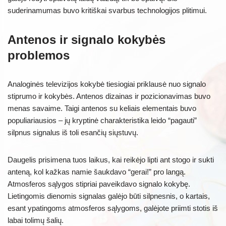
suderinamumas buvo kritiškai svarbus technologijos plitimui.
Antenos ir signalo kokybės
problemos
Analoginės televizijos kokybė tiesiogiai priklausė nuo signalo
stiprumo ir kokybės. Antenos dizainas ir pozicionavimas buvo
menas savaime. Taigi antenos su keliais elementais buvo
populiariausios – jų kryptinė charakteristika leido “pagauti”
silpnus signalus iš toli esančių siųstuvų.
Daugelis prisimena tuos laikus, kai reikėjo lipti ant stogo ir sukti
anteną, kol kažkas namie šaukdavo “gerai!” pro langą.
Atmosferos sąlygos stipriai paveikdavo signalo kokybę.
Lietingomis dienomis signalas galėjo būti silpnesnis, o kartais,
esant ypatingoms atmosferos sąlygoms, galėjote priimti stotis iš
labai tolimų šalių.