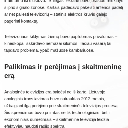
ir atstumo iki siųstuvo. “Sniegas” ekrane buvo įprastas reiškinys
silpno signalo zonose. Kartais padėdavo pakeisti antenos padėtį
ar net paliesti televizorių – statinis elektros krūvis galėjo
pagerinti kontaktą.
Televizoriaus šildymas žiemą buvo papildomas privalumas –
kineskopai išskirdavo nemažai šilumos. Tačiau vasarą tai
tapdavo problema, ypač mažuose kambariuose.
Palikimas ir perėjimas į skaitmeninę
erą
Analoginės televizijos era baigėsi ne iš karto. Lietuvoje
analoginis transliavimas buvo nutrauktas 2012 metais,
užbaigiant ilgą perėjimo prie skaitmeninės televizijos procesą.
Šis sprendimas buvo priimtas ne tik technologiniais, bet ir
ekonominiais sumetimais – skaitmeninė televizija leidžia
efektyviau naudoti radijo spektrą.