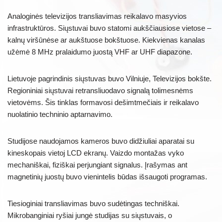
Analoginės televizijos transliavimas reikalavo masyvios
infrastruktūros. Siųstuvai buvo statomi aukščiausiose vietose –
kalnų viršūnėse ar aukštuose bokštuose. Kiekvienas kanalas
užėmė 8 MHz pralaidumo juostą VHF ar UHF diapazone.
Lietuvoje pagrindinis siųstuvas buvo Vilniuje, Televizijos bokšte.
Regioniniai siųstuvai retransliuodavo signalą tolimesnėms
vietovėms. Šis tinklas formavosi dešimtmečiais ir reikalavo
nuolatinio techninio aptarnavimo.
Studijose naudojamos kameros buvo didžiuliai aparatai su
kineskopais vietoj LCD ekranų. Vaizdo montažas vyko
mechaniškai, fiziškai perjungiant signalus. Įrašymas ant
magnetinių juostų buvo vienintelis būdas išsaugoti programas.
Tiesioginiai transliavimas buvo sudėtingas techniškai.
Mikrobanginiai ryšiai jungė studijas su siųstuvais, o