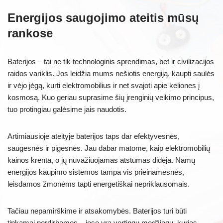
Energijos saugojimo ateitis mūsų
rankose
Baterijos – tai ne tik technologinis sprendimas, bet ir civilizacijos
raidos variklis. Jos leidžia mums nešiotis energiją, kaupti saulės
ir vėjo jėgą, kurti elektromobilius ir net svajoti apie keliones į
kosmosą. Kuo geriau suprasime šių įrenginių veikimo principus,
tuo protingiau galėsime jais naudotis.
Artimiausioje ateityje baterijos taps dar efektyvesnės,
saugesnės ir pigesnės. Jau dabar matome, kaip elektromobilių
kainos krenta, o jų nuvažiuojamas atstumas didėja. Namų
energijos kaupimo sistemos tampa vis prieinamesnės,
leisdamos žmonėms tapti energetiškai nepriklausomais.
Tačiau nepamirškime ir atsakomybės. Baterijos turi būti
tinkamai perdirbamos – jose yra vertingų medžiagų, kurias