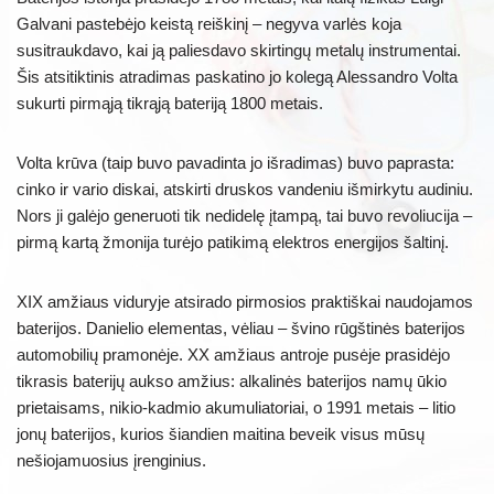
Galvani pastebėjo keistą reiškinį – negyva varlės koja
susitraukdavo, kai ją paliesdavo skirtingų metalų instrumentai.
Šis atsitiktinis atradimas paskatino jo kolegą Alessandro Volta
sukurti pirmąją tikrąją bateriją 1800 metais.
Volta krūva (taip buvo pavadinta jo išradimas) buvo paprasta:
cinko ir vario diskai, atskirti druskos vandeniu išmirkytu audiniu.
Nors ji galėjo generuoti tik nedidelę įtampą, tai buvo revoliucija –
pirmą kartą žmonija turėjo patikimą elektros energijos šaltinį.
XIX amžiaus viduryje atsirado pirmosios praktiškai naudojamos
baterijos. Danielio elementas, vėliau – švino rūgštinės baterijos
automobilių pramonėje. XX amžiaus antroje pusėje prasidėjo
tikrasis baterijų aukso amžius: alkalinės baterijos namų ūkio
prietaisams, nikio-kadmio akumuliatoriai, o 1991 metais – litio
jonų baterijos, kurios šiandien maitina beveik visus mūsų
nešiojamuosius įrenginius.