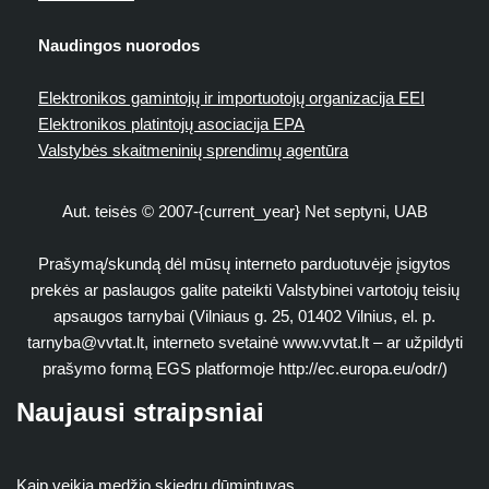
Naudingos nuorodos
Elektronikos gamintojų ir importuotojų organizacija EEI
Elektronikos platintojų asociacija EPA
Valstybės skaitmeninių sprendimų agentūra
Aut. teisės © 2007-{current_year} Net septyni, UAB
Prašymą/skundą dėl mūsų interneto parduotuvėje įsigytos
prekės ar paslaugos galite pateikti Valstybinei vartotojų teisių
apsaugos tarnybai (Vilniaus g. 25, 01402 Vilnius, el. p.
tarnyba@vvtat.lt
, interneto svetainė www.vvtat.lt – ar užpildyti
prašymo formą EGS platformoje http://ec.europa.eu/odr/)
Naujausi straipsniai
Kaip veikia medžio skiedrų dūmintuvas