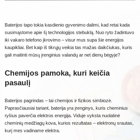
Baterijos tapo tokia kasdienio gyvenimo dalimi, kad retai kada
susimąstome apie šį technologijos stebuklą. Nuo ryto žadintuvo
iki vakaro telefono įkrovimo – visur mus supa šie energijos
kaupikliai. Bet kaip iš tikrųjų veikia tas mažas daikčiukas, kuris
gali maitinti mūsų įrenginius valandų ar net dienų bėgyje?
Chemijos pamoka, kuri keičia
pasaulį
Baterijos pagrindas – tai chemijos ir fizikos simbiozė.
Paprasčiausiai tariant, baterija yra įrenginys, kuris cheminius
ryšius paverčia elektros energija. Viduje vyksta nuolatinė
cheminių medžiagų kova, kurios rezultatas – elektronų srautas,
kurį mes vadiname elektra.