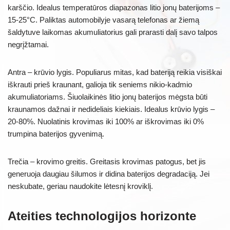
karščio. Idealus temperatūros diapazonas litio jonų baterijoms –
15-25°C. Paliktas automobilyje vasarą telefonas ar žiemą
šaldytuve laikomas akumuliatorius gali prarasti dalį savo talpos
negrįžtamai.
Antra – krūvio lygis. Populiarus mitas, kad bateriją reikia visiškai
iškrauti prieš kraunant, galioja tik seniems nikio-kadmio
akumuliatoriams. Šiuolaikinės litio jonų baterijos mėgsta būti
kraunamos dažnai ir nedideliais kiekiais. Idealus krūvio lygis –
20-80%. Nuolatinis krovimas iki 100% ar iškrovimas iki 0%
trumpina baterijos gyvenimą.
Trečia – krovimo greitis. Greitasis krovimas patogus, bet jis
generuoja daugiau šilumos ir didina baterijos degradaciją. Jei
neskubate, geriau naudokite lėtesnį kroviklį.
Ateities technologijos horizonte