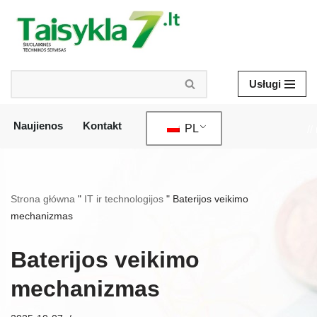
Przejdź
do
treści
Usługi
Naujienos
Kontakt
PL
//
Strona główna
"
IT ir technologijos
"
Baterijos veikimo
mechanizmas
Baterijos veikimo
mechanizmas