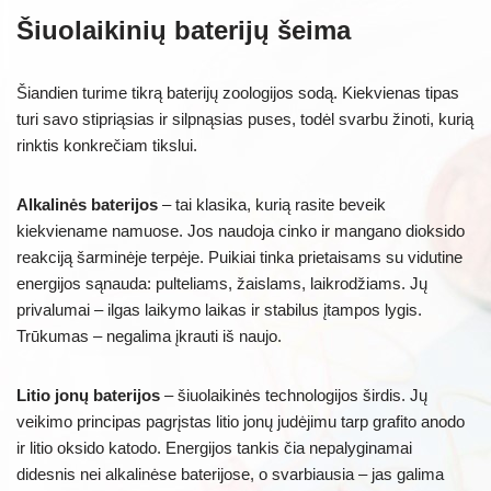
Šiuolaikinių baterijų šeima
Šiandien turime tikrą baterijų zoologijos sodą. Kiekvienas tipas
turi savo stipriąsias ir silpnąsias puses, todėl svarbu žinoti, kurią
rinktis konkrečiam tikslui.
Alkalinės baterijos
– tai klasika, kurią rasite beveik
kiekviename namuose. Jos naudoja cinko ir mangano dioksido
reakciją šarminėje terpėje. Puikiai tinka prietaisams su vidutine
energijos sąnauda: pulteliams, žaislams, laikrodžiams. Jų
privalumai – ilgas laikymo laikas ir stabilus įtampos lygis.
Trūkumas – negalima įkrauti iš naujo.
Litio jonų baterijos
– šiuolaikinės technologijos širdis. Jų
veikimo principas pagrįstas litio jonų judėjimu tarp grafito anodo
ir litio oksido katodo. Energijos tankis čia nepalyginamai
didesnis nei alkalinėse baterijose, o svarbiausia – jas galima