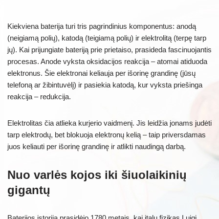
Kiekviena baterija turi tris pagrindinius komponentus: anodą
(neigiamą polių), katodą (teigiamą polių) ir elektrolitą (terpę tarp
jų). Kai prijungiate bateriją prie prietaiso, prasideda fascinuojantis
procesas. Anode vyksta oksidacijos reakcija – atomai atiduoda
elektronus. Šie elektronai keliauja per išorinę grandinę (jūsų
telefoną ar žibintuvėlį) ir pasiekia katodą, kur vyksta priešinga
reakcija – redukcija.
Elektrolitas čia atlieka kurjerio vaidmenį. Jis leidžia jonams judėti
tarp elektrodų, bet blokuoja elektronų kelią – taip priversdamas
juos keliauti per išorinę grandinę ir atlikti naudingą darbą.
Nuo varlės kojos iki šiuolaikinių
gigantų
Baterijos istorija prasidėjo 1780 metais, kai italų fizikas Luigi