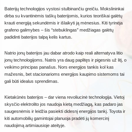
Baterijų technologijos vystosi stulbinančiu greičiu. Mokslininkai
dirba su kvantinėmis taškų baterijomis, kurios teoriškai galėtų
krauti energiją sekundėmis ir išlaikyti ją mėnesius. Kiti tyrinėja
grafeno galimybes – šis “stebuklingas” medžiagas galėtų
padidinti baterijos talpą kelis kartus.
Natrio jonų baterijos jau dabar atrodo kaip reali alternatyva litio
jonų technologijoms. Natris yra daug paplitęs ir pigesnis už litį, o
veikimo principas panašus. Nors energijos tankis kol kas
mažesnis, bet stacionarioms energijos kaupimo sistemoms tai
gali būti idealus sprendimas.
Kietakūnės baterijos – dar viena revoliucinė technologija. Vietoj
skysčio elektrolito jos naudoja kietą medžiagą, kas padaro jas
saugesnėmis ir leidžia pasiekti didesnį energijos tankį. Toyota ir
kiti automobilių gamintojai planuoja pradėti jų komercinį
naudojimą artimiausioje ateityje.