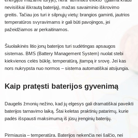
nevisiškai iškrautą bateriją), mažas savaiminio iškrovimo
greitis. Tačiau jos turi ir silpnųjų vietų: brangios gaminti, jautrios
temperatūros svyravimams ir gali būti pavojingos, jei
pažeidžiamos ar perkaitinamos.
Šiuolaikinės litio jonų baterijos turi sudėtingas apsaugos
sistemas. BMS (Battery Management System) nuolat stebi
kiekvienos celės būklę, temperatūrą, įtampą ir srovę. Jei kas
nors nukrypsta nuo normos – sistema automatiškai atsijungia.
Kaip pratęsti baterijos gyvenimą
Daugelis žmonių nežino, kad jų elgesys gali dramatiškai paveikti
baterijos tarnavimo laiką. Štai keletas praktinių patarimų, kurie
padės išspausti maksimumą iš jūsų įrenginių baterijų.
Pirmiausia – temperatūra. Baterijos nekenčia nei šalčio, nei