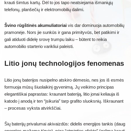
krauti šimtus kartų. Dėl to jos tapo neatsiejama išmaniųjų
telefonų, planšečių ir elektromobilių dalimi.
Švino rūgštinės akumuliatoriai
vis dar dominuoja automobilių
pramonėje. Nors jie sunkūs ir gana primityvūs, bet patikimi ir
gali atiduoti didelę srovę trumpu laiku – būtent to reikia
automobilio starterio varikliui paleisti.
Litio jonų technologijos fenomenas
Litio jonų baterijos nusipelno atskiro dėmesio, nes jos iš esmės
formuoja mūsų šiuolaikinį gyvenimą. Jų veikimo principas
elegantiškai paprastas: kraunant bateriją, litio jonai keliauja iš
katodo į anodą ir ten “įsikuria” tarp grafito sluoksnių. Iškraunant
– procesas vyksta atvirkščiai.
Šių baterijų privalumai akivaizdūs: didelis energijos tankis (daug
energijos mažame tūryje), nėra “atminties efekto” (galima krauti