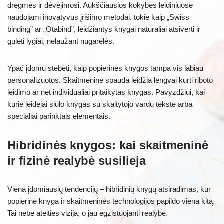
drėgmės ir dėvėjimosi. Aukščiausios kokybės leidiniuose
naudojami inovatyvūs įrišimo metodai, tokie kaip „Swiss
binding” ar „Otabind”, leidžiantys knygai natūraliai atsiverti ir
gulėti lygiai, nelaužant nugarėlės.
Ypač įdomu stebėti, kaip popierinės knygos tampa vis labiau
personalizuotos. Skaitmeninė spauda leidžia lengvai kurti riboto
leidimo ar net individualiai pritaikytas knygas. Pavyzdžiui, kai
kurie leidėjai siūlo knygas su skaitytojo vardu tekste arba
specialiai parinktais elementais.
Hibridinės knygos: kai skaitmeninė
ir fizinė realybė susilieja
Viena įdomiausių tendencijų – hibridinių knygų atsiradimas, kur
popierinė knyga ir skaitmeninės technologijos papildo viena kitą.
Tai nebe ateities vizija, o jau egzistuojanti realybė.