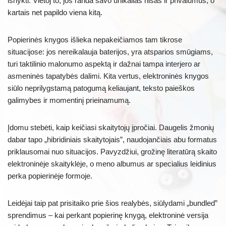
išnykti. Vietoj to, jos randa savo unikalias nišas ir privalumus, o
kartais net papildo viena kitą.
Popierinės knygos išlieka nepakeičiamos tam tikrose
situacijose: jos nereikalauja baterijos, yra atsparios smūgiams,
turi taktilinio malonumo aspektą ir dažnai tampa interjero ar
asmeninės tapatybės dalimi. Kita vertus, elektroninės knygos
siūlo neprilygstamą patogumą keliaujant, teksto paieškos
galimybes ir momentinį prieinamumą.
Įdomu stebėti, kaip keičiasi skaitytojų įpročiai. Daugelis žmonių
dabar tapo „hibridiniais skaitytojais”, naudojančiais abu formatus
priklausomai nuo situacijos. Pavyzdžiui, grožinę literatūrą skaito
elektroninėje skaityklėje, o meno albumus ar specialius leidinius
perka popierinėje formoje.
Leidėjai taip pat prisitaiko prie šios realybės, siūlydami „bundled”
sprendimus – kai perkant popierinę knygą, elektroninė versija