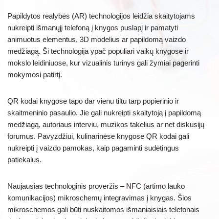
Papildytos realybės (AR) technologijos leidžia skaitytojams
nukreipti išmanųjį telefoną į knygos puslapį ir pamatyti
animuotus elementus, 3D modelius ar papildomą vaizdo
medžiagą. Ši technologija ypač populiari vaikų knygose ir
mokslo leidiniuose, kur vizualinis turinys gali žymiai pagerinti
mokymosi patirtį.
QR kodai knygose tapo dar vienu tiltu tarp popierinio ir
skaitmeninio pasaulio. Jie gali nukreipti skaitytoją į papildomą
medžiagą, autoriaus interviu, muzikos takelius ar net diskusijų
forumus. Pavyzdžiui, kulinarinėse knygose QR kodai gali
nukreipti į vaizdo pamokas, kaip pagaminti sudėtingus
patiekalus.
Naujausias technologinis proveržis – NFC (artimo lauko
komunikacijos) mikroschemų integravimas į knygas. Šios
mikroschemos gali būti nuskaitomos išmaniaisiais telefonais