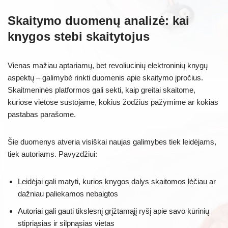
Skaitymo duomenų analizė: kai
knygos stebi skaitytojus
Vienas mažiau aptariamų, bet revoliucinių elektroninių knygų
aspektų – galimybė rinkti duomenis apie skaitymo įpročius.
Skaitmeninės platformos gali sekti, kaip greitai skaitome,
kuriose vietose sustojame, kokius žodžius pažymime ar kokias
pastabas parašome.
Šie duomenys atveria visiškai naujas galimybes tiek leidėjams,
tiek autoriams. Pavyzdžiui:
Leidėjai gali matyti, kurios knygos dalys skaitomos lėčiau ar
dažniau paliekamos nebaigtos
Autoriai gali gauti tikslesnį grįžtamąjį ryšį apie savo kūrinių
stipriąsias ir silpnąsias vietas