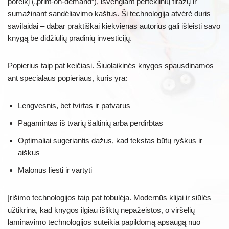
poreikį („print-on-demand”), išvengiant perteklinių tiražų ir
sumažinant sandėliavimo kaštus. Ši technologija atvėrė duris
savilaidai – dabar praktiškai kiekvienas autorius gali išleisti savo
knygą be didžiulių pradinių investicijų.
Popierius taip pat keičiasi. Šiuolaikinės knygos spausdinamos
ant specialaus popieriaus, kuris yra:
Lengvesnis, bet tvirtas ir patvarus
Pagamintas iš tvarių šaltinių arba perdirbtas
Optimaliai sugeriantis dažus, kad tekstas būtų ryškus ir
aiškus
Malonus liesti ir vartyti
Įrišimo technologijos taip pat tobulėja. Modernūs klijai ir siūlės
užtikrina, kad knygos ilgiau išliktų nepažeistos, o viršelių
laminavimo technologijos suteikia papildomą apsaugą nuo