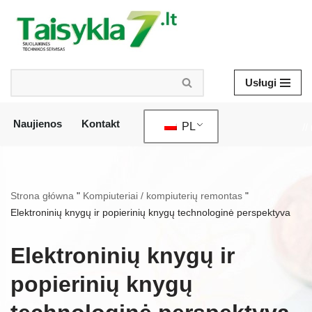
Przejdź
do
treści
Usługi
Naujienos
Kontakt
PL
//
Strona główna
"
Kompiuteriai / kompiuterių remontas
"
Elektroninių knygų ir popierinių knygų technologinė perspektyva
Elektroninių knygų ir
popierinių knygų