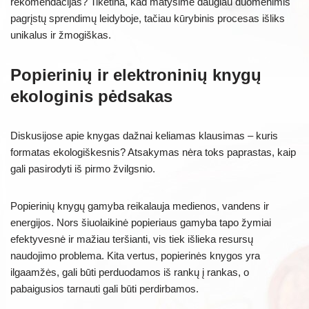
rekomendacijas? Tikėtina, kad matysime daugiau duomenimis
pagrįstų sprendimų leidyboje, tačiau kūrybinis procesas išliks
unikalus ir žmogiškas.
Popierinių ir elektroninių knygų
ekologinis pėdsakas
Diskusijose apie knygas dažnai keliamas klausimas – kuris
formatas ekologiškesnis? Atsakymas nėra toks paprastas, kaip
gali pasirodyti iš pirmo žvilgsnio.
Popierinių knygų gamyba reikalauja medienos, vandens ir
energijos. Nors šiuolaikinė popieriaus gamyba tapo žymiai
efektyvesnė ir mažiau teršianti, vis tiek išlieka resursų
naudojimo problema. Kita vertus, popierinės knygos yra
ilgaamžės, gali būti perduodamos iš rankų į rankas, o
pabaigusios tarnauti gali būti perdirbamos.