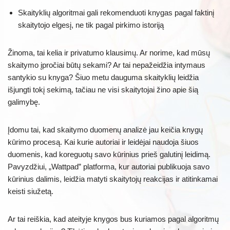
Skaityklių algoritmai gali rekomenduoti knygas pagal faktinį
skaitytojo elgesį, ne tik pagal pirkimo istoriją
Žinoma, tai kelia ir privatumo klausimų. Ar norime, kad mūsų
skaitymo įpročiai būtų sekami? Ar tai nepažeidžia intymaus
santykio su knyga? Šiuo metu dauguma skaityklių leidžia
išjungti tokį sekimą, tačiau ne visi skaitytojai žino apie šią
galimybę.
Įdomu tai, kad skaitymo duomenų analizė jau keičia knygų
kūrimo procesą. Kai kurie autoriai ir leidėjai naudoja šiuos
duomenis, kad koreguotų savo kūrinius prieš galutinį leidimą.
Pavyzdžiui, „Wattpad” platforma, kur autoriai publikuoja savo
kūrinius dalimis, leidžia matyti skaitytojų reakcijas ir atitinkamai
keisti siužetą.
Ar tai reiškia, kad ateityje knygos bus kuriamos pagal algoritmų