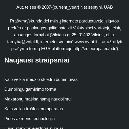
Aut. teisės © 2007-{current_year} Net septyni, UAB
Prašymą/skundą dėl mūsų interneto parduotuvėje įsigytos
prekės ar paslaugos galite pateikti Valstybinei vartotojų teisių
apsaugos tarnybai (Vilniaus g. 25, 01402 Vilnius, el. p.
tarnyba@vvtat.lt
, interneto svetainė www.vvtat.lt – ar užpildyti
prašymo formą EGS platformoje http://ec.europa.eu/odr/)
Naujausi straipsniai
Kaip veikia medžio skiedrų dūmintuvas
Dumplingu gaminimo forma
Makaronų mašina namų naudojimui
Kaip veikia troškinimo aparatas
Picos akmens technologija
Daugiafunkcis elektrinis puodas