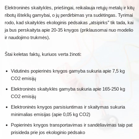
Elektroninės skaityklės, priešingai, reikalauja retųjų metalų ir kitų
ribotų išteklių gamybai, o jų perdirbimas yra sudėtingas. Tyrimai
rodo, kad skaityklės ekologinis pėdsakas „atsipirks” tik tada, kai
ja bus perskaityta apie 20-35 knygos (priklausomai nuo modelio
ir naudojimo trukmės).
Štai keletas faktų, kuriuos verta žinoti:
Vidutinės popierinės knygos gamyba sukuria apie 7,5 kg
CO2 emisijų
Elektroninės skaityklės gamyba sukuria apie 165-250 kg
CO2 emisijų
Elektroninės knygos parsisiuntimas ir skaitymas sukuria
minimalias emisijas (apie 0,05 kg CO2)
Popierinės knygos transportavimas ir sandėliavimas taip pat
prisideda prie jos ekologinio pėdsako