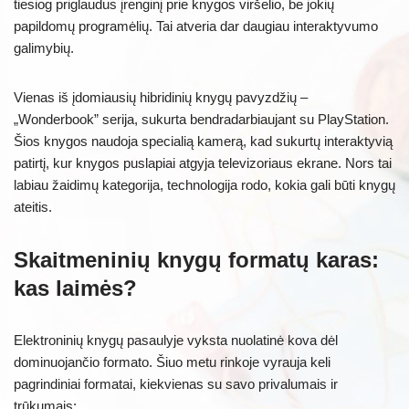
tiesiog priglaudus įrenginį prie knygos viršelio, be jokių
papildomų programėlių. Tai atveria dar daugiau interaktyvumo
galimybių.
Vienas iš įdomiausių hibridinių knygų pavyzdžių –
„Wonderbook” serija, sukurta bendradarbiaujant su PlayStation.
Šios knygos naudoja specialią kamerą, kad sukurtų interaktyvią
patirtį, kur knygos puslapiai atgyja televizoriaus ekrane. Nors tai
labiau žaidimų kategorija, technologija rodo, kokia gali būti knygų
ateitis.
Skaitmeninių knygų formatų karas:
kas laimės?
Elektroninių knygų pasaulyje vyksta nuolatinė kova dėl
dominuojančio formato. Šiuo metu rinkoje vyrauja keli
pagrindiniai formatai, kiekvienas su savo privalumais ir
trūkumais: