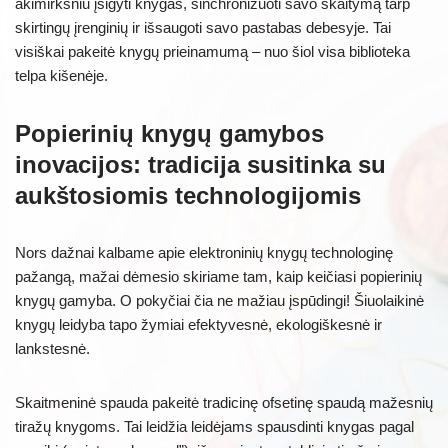
akimirksniu įsigyti knygas, sinchronizuoti savo skaitymą tarp
skirtingų įrenginių ir išsaugoti savo pastabas debesyje. Tai
visiškai pakeitė knygų prieinamumą – nuo šiol visa biblioteka
telpa kišenėje.
Popierinių knygų gamybos
inovacijos: tradicija susitinka su
aukštosiomis technologijomis
Nors dažnai kalbame apie elektroninių knygų technologinę
pažangą, mažai dėmesio skiriame tam, kaip keičiasi popierinių
knygų gamyba. O pokyčiai čia ne mažiau įspūdingi! Šiuolaikinė
knygų leidyba tapo žymiai efektyvesnė, ekologiškesnė ir
lankstesnė.
Skaitmeninė spauda pakeitė tradicinę ofsetinę spaudą mažesnių
tiražų knygoms. Tai leidžia leidėjams spausdinti knygas pagal