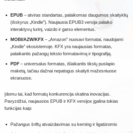
EPUB
– atviras standartas, palaikomas daugumos skaityklių
(išskyrus „Kindle”). Naujausia EPUB3 versija palaiko
interaktyvų turinį, vaizdo ir garso elementus.
MOBI/AZW/KFX
– „Amazon” nuosavi formatai, naudojami
„Kindle” ekosistemoje. KFX yra naujausias formatas,
palaikantis pažangų teksto formatavimą ir tipografiją.
PDF
– universalus formatas, išlaikantis tikslų puslapio
maketą, tačiau dažnai nepatogus skaityti mažesniuose
ekranuose.
Įdomu tai, kad formatų konkurencija skatina inovacijas.
Pavyzdžiui, naujausios EPUB ir KFX versijos įgalina tokias
funkcijas kaip:
Pažangus šriftų atvaizdavimas su kerning ir ligatūromis