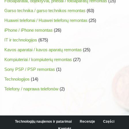
Fotoaparatai, objektyvai, priedai / fotoaparatų remontas
(15)
Garso technika / garso technikos remontas
(63)
Huawei telefonai / Huawei telefonų remontas
(25)
iPhone / iPhone remontas
(26)
IT ir technologijos
(675)
Kavos aparatai / kavos aparatų remontas
(25)
Kompiuteriai / kompiuterių remontas
(27)
Sony PSP / PSP remontas
(1)
Technologijos
(14)
Telefony / naprawa telefonów
(2)
Technologijų naujienos ir patarimai
Recenzje
Części
Kontakt