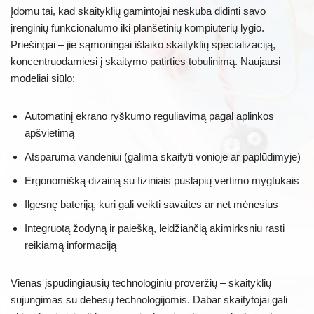
Įdomu tai, kad skaityklių gamintojai neskuba didinti savo
įrenginių funkcionalumo iki planšetinių kompiuterių lygio.
Priešingai – jie sąmoningai išlaiko skaityklių specializaciją,
koncentruodamiesi į skaitymo patirties tobulinimą. Naujausi
modeliai siūlo:
Automatinį ekrano ryškumo reguliavimą pagal aplinkos
apšvietimą
Atsparumą vandeniui (galima skaityti vonioje ar paplūdimyje)
Ergonomišką dizainą su fiziniais puslapių vertimo mygtukais
Ilgesnę bateriją, kuri gali veikti savaites ar net mėnesius
Integruotą žodyną ir paiešką, leidžiančią akimirksniu rasti
reikiamą informaciją
Vienas įspūdingiausių technologinių proveržių – skaityklių
sujungimas su debesų technologijomis. Dabar skaitytojai gali