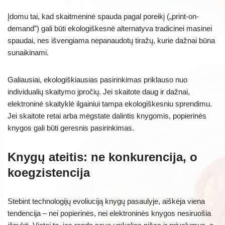
Įdomu tai, kad skaitmeninė spauda pagal poreikį („print-on-
demand”) gali būti ekologiškesnė alternatyva tradicinei masinei
spaudai, nes išvengiama nepanaudotų tiražų, kurie dažnai būna
sunaikinami.
Galiausiai, ekologiškiausias pasirinkimas priklauso nuo
individualių skaitymo įpročių. Jei skaitote daug ir dažnai,
elektroninė skaityklė ilgainiui tampa ekologiškesniu sprendimu.
Jei skaitote retai arba mėgstate dalintis knygomis, popierinės
knygos gali būti geresnis pasirinkimas.
Knygų ateitis: ne konkurencija, o
koegzistencija
Stebint technologijų evoliuciją knygų pasaulyje, aiškėja viena
tendencija – nei popierinės, nei elektroninės knygos nesiruošia