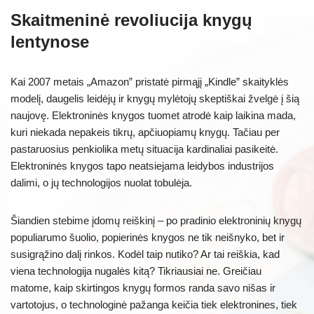
Skaitmeninė revoliucija knygų
lentynose
Kai 2007 metais „Amazon” pristatė pirmąjį „Kindle” skaityklės
modelį, daugelis leidėjų ir knygų mylėtojų skeptiškai žvelgė į šią
naujovę. Elektroninės knygos tuomet atrodė kaip laikina mada,
kuri niekada nepakeis tikrų, apčiuopiamų knygų. Tačiau per
pastaruosius penkiolika metų situacija kardinaliai pasikeitė.
Elektroninės knygos tapo neatsiejama leidybos industrijos
dalimi, o jų technologijos nuolat tobulėja.
Šiandien stebime įdomų reiškinį – po pradinio elektroninių knygų
populiarumo šuolio, popierinės knygos ne tik neišnyko, bet ir
susigrąžino dalį rinkos. Kodėl taip nutiko? Ar tai reiškia, kad
viena technologija nugalės kitą? Tikriausiai ne. Greičiau
matome, kaip skirtingos knygų formos randa savo nišas ir
vartotojus, o technologinė pažanga keičia tiek elektronines, tiek