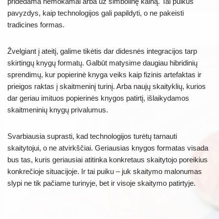
pridedama nemokamai arba už simbolinę kainą. Tai puikus
pavyzdys, kaip technologijos gali papildyti, o ne pakeisti
tradicines formas.
Žvelgiant į ateitį, galime tikėtis dar didesnės integracijos tarp
skirtingų knygų formatų. Galbūt matysime daugiau hibridinių
sprendimų, kur popierinė knyga veiks kaip fizinis artefaktas ir
prieigos raktas į skaitmeninį turinį. Arba naujų skaityklių, kurios
dar geriau imituos popierinės knygos patirtį, išlaikydamos
skaitmeninių knygų privalumus.
Svarbiausia suprasti, kad technologijos turėtų tarnauti
skaitytojui, o ne atvirkščiai. Geriausias knygos formatas visada
bus tas, kuris geriausiai atitinka konkretaus skaitytojo poreikius
konkrečioje situacijoje. Ir tai puiku – juk skaitymo malonumas
slypi ne tik pačiame turinyje, bet ir visoje skaitymo patirtyje.