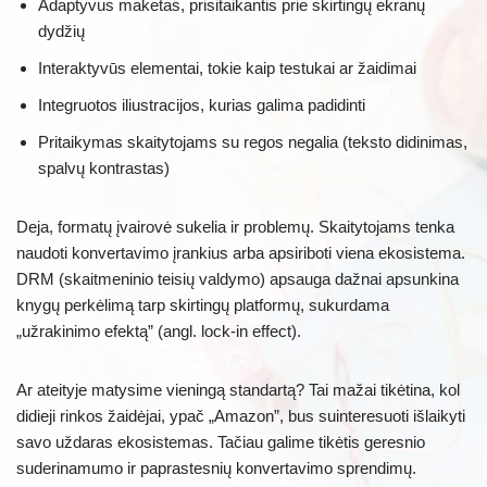
Adaptyvus maketas, prisitaikantis prie skirtingų ekranų
dydžių
Interaktyvūs elementai, tokie kaip testukai ar žaidimai
Integruotos iliustracijos, kurias galima padidinti
Pritaikymas skaitytojams su regos negalia (teksto didinimas,
spalvų kontrastas)
Deja, formatų įvairovė sukelia ir problemų. Skaitytojams tenka
naudoti konvertavimo įrankius arba apsiriboti viena ekosistema.
DRM (skaitmeninio teisių valdymo) apsauga dažnai apsunkina
knygų perkėlimą tarp skirtingų platformų, sukurdama
„užrakinimo efektą” (angl. lock-in effect).
Ar ateityje matysime vieningą standartą? Tai mažai tikėtina, kol
didieji rinkos žaidėjai, ypač „Amazon”, bus suinteresuoti išlaikyti
savo uždaras ekosistemas. Tačiau galime tikėtis geresnio
suderinamumo ir paprastesnių konvertavimo sprendimų.