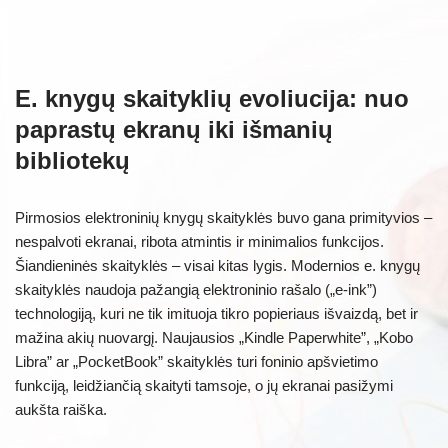
E. knygų skaityklių evoliucija: nuo
paprastų ekranų iki išmanių
bibliotekų
Pirmosios elektroninių knygų skaityklės buvo gana primityvios –
nespalvoti ekranai, ribota atmintis ir minimalios funkcijos.
Šiandieninės skaityklės – visai kitas lygis. Modernios e. knygų
skaityklės naudoja pažangią elektroninio rašalo („e-ink”)
technologiją, kuri ne tik imituoja tikro popieriaus išvaizdą, bet ir
mažina akių nuovargį. Naujausios „Kindle Paperwhite”, „Kobo
Libra” ar „PocketBook” skaityklės turi foninio apšvietimo
funkciją, leidžiančią skaityti tamsoje, o jų ekranai pasižymi
aukšta raiška.