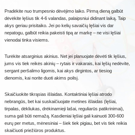
Pradėkite nuo trumpesnio dėvėjimo laiko. Pirmą dieną galbūt
dėvėkite lęšius tik 4-6 valandas, palaipsniui didinant laiką. Taip
akys geriau prisitaiko. Jei po kelių savaičių lęšiai vis dar
nepatogu, galbūt reikia pakeisti tipą ar markę – ne visi lęšiai
vienodai tinka visiems.
Turėkite atsarginius akinius. Net jei planuojate dėvėti tik lęšius,
jums vis tiek reikės akinių – rytais ir vakarais, kai lęšių nedėvite,
sergant peršalimo ligomis, kai akys dirgintos, ar tiesiog
dienomis, kai norite duoti akims poilsį.
Skaičiuokite tikrąsias išlaidas. Kontaktiniai lęšiai atrodo
nebrangūs, bet kai suskaičiuojate metines išlaidas (lęšiai,
tirpalas, dėkliukas, drėkinamieji lašai, reguliarūs patikrinimai),
suma gali būti nemažą. Kasdieniai lęšiai gali kainuoti 300-600
eurų per metus, mėnesiniai – šiek tiek pigiau, bet vis tiek reikia
skaičiuoti priežiūros produktus.