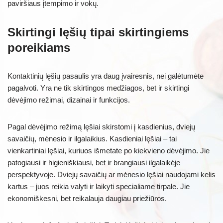
paviršiaus įtempimo ir vokų.
Skirtingi lęšių tipai skirtingiems
poreikiams
Kontaktinių lęšių pasaulis yra daug įvairesnis, nei galėtumėte
pagalvoti. Yra ne tik skirtingos medžiagos, bet ir skirtingi
dėvėjimo režimai, dizainai ir funkcijos.
Pagal dėvėjimo režimą lęšiai skirstomi į kasdienius, dviejų
savaičių, mėnesio ir ilgalaikius. Kasdieniai lęšiai – tai
vienkartiniai lęšiai, kuriuos išmetate po kiekvieno dėvėjimo. Jie
patogiausi ir higieniškiausi, bet ir brangiausi ilgalaikėje
perspektyvoje. Dviejų savaičių ar mėnesio lęšiai naudojami kelis
kartus – juos reikia valyti ir laikyti specialiame tirpale. Jie
ekonomiškesni, bet reikalauja daugiau priežiūros.