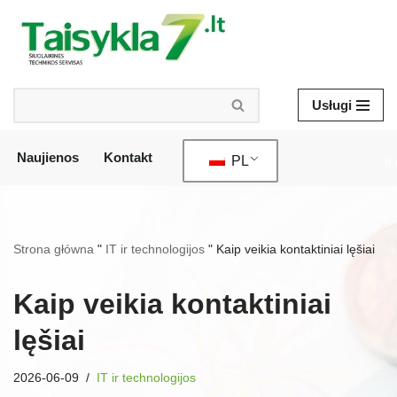
Przejdź
do
treści
Usługi
Naujienos
Kontakt
PL
//
Strona główna
"
IT ir technologijos
"
Kaip veikia kontaktiniai lęšiai
Kaip veikia kontaktiniai
lęšiai
2026-06-09
IT ir technologijos