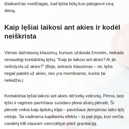
išlaikančias medžiagas, kad lęšiai būtų kuo patogesni visą
dieną.
Kaip lęšiai laikosi ant akies ir kodėl
neiškrista
Vienas dažniausių klausimų, kuriuos užduoda žmonės, niekada
nenaudoję kontaktinių lęšių: “Kaip jie laikosi ant akies? Ar jie
neišslysta už akies?” (Beje, antrasis klausimas – ne, lęšis
negali patekti už akies, nes yra membranos, kurios tai
neleidžia.)
Kontaktiniai lęšiai laikosi ant akies dėl kelių veiksnių. Pirma, tarp
lęšio ir ragenos paviršiaus susidaro plona ašarų plėvelė. Ši
plėvelė veikia kaip lipdukų klijai – paviršiaus įtempimas laiko lęšį
vietoje. Tai vadinama kapiliariniu efektu – ta pati jėga, kuri verčia
vandenį kilti siauram vamzdelyje prieš gravitaciją.