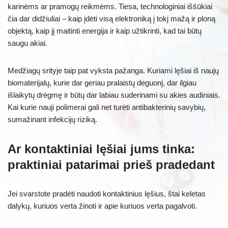
karinėms ar pramogų reikmėms. Tiesa, technologiniai iššūkiai
čia dar didžiuliai – kaip įdėti visą elektroniką į tokį mažą ir ploną
objektą, kaip jį maitinti energija ir kaip užtikrinti, kad tai būtų
saugu akiai.
Medžiagų srityje taip pat vyksta pažanga. Kuriami lęšiai iš naujų
biomaterijalų, kurie dar geriau pralaistų deguonį, dar ilgiau
išlaikytų drėgmę ir būtų dar labiau suderinami su akies audiniais.
Kai kurie nauji polimerai gali net turėti antibakterinių savybių,
sumažinant infekcijų riziką.
Ar kontaktiniai lęšiai jums tinka:
praktiniai patarimai prieš pradedant
Jei svarstote pradėti naudoti kontaktinius lęšius, štai keletas
dalykų, kuriuos verta žinoti ir apie kuriuos verta pagalvoti.