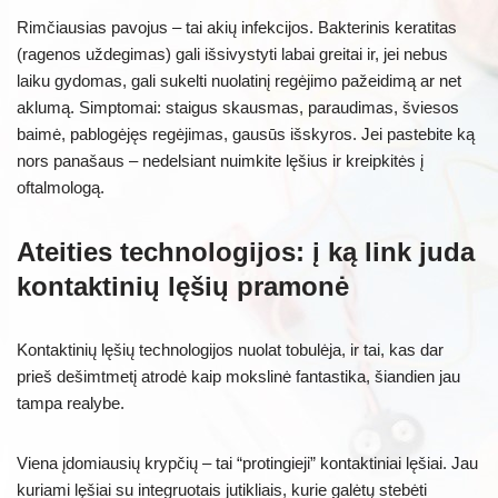
Rimčiausias pavojus – tai akių infekcijos. Bakterinis keratitas
(ragenos uždegimas) gali išsivystyti labai greitai ir, jei nebus
laiku gydomas, gali sukelti nuolatinį regėjimo pažeidimą ar net
aklumą. Simptomai: staigus skausmas, paraudimas, šviesos
baimė, pablogėjęs regėjimas, gausūs išskyros. Jei pastebite ką
nors panašaus – nedelsiant nuimkite lęšius ir kreipkitės į
oftalmologą.
Ateities technologijos: į ką link juda
kontaktinių lęšių pramonė
Kontaktinių lęšių technologijos nuolat tobulėja, ir tai, kas dar
prieš dešimtmetį atrodė kaip mokslinė fantastika, šiandien jau
tampa realybe.
Viena įdomiausių krypčių – tai “protingieji” kontaktiniai lęšiai. Jau
kuriami lęšiai su integruotais jutikliais, kurie galėtų stebėti