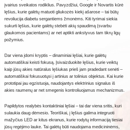
įvairius sveikatos rodiklius. Pavyzdžiui, Google ir Novartis kūrė
lęšius, kurie galėtų matuoti gliukozės kiekį ašarose – tai būtų
revoliucija diabetu sergantiems žmonėms. Kiti tyrimai siekia
sukurti lęšius, kurie galėtų stebėti akių spaudimą (svarbu
glaukomos pacientams) ar net aptikti ankstyvus tam tikrų ligų
požymius.
Dar viena įdomi kryptis – dinaminiai lęšiai, kurie galėtų
automatiškai keisti fokusą. Įsivaizduokite lęšius, kurie veiktų
kaip jūsų akies natūralus lęšiukas prieš jam pradedant senėti –
automatiškai fokusuotųsi į artinius ar tolinius objektus. Kai kurie
prototipai jau egzistuoja, naudojantys elektrinius signalus iš
akies raumenų ar net smegenis kontroliuojamus mechanizmus.
Papildytos realybės kontaktiniai lęšiai – tai dar viena sritis, kuri
sulaukia daug dėmesio. Teoriškai, į lęšius galima integruoti
mažyčius LED ar kitus ekranus, kurie rodytų informaciją tiesiai
jūsų regėjimo lauke. Tai galėtų būti naudojama medicininėms,