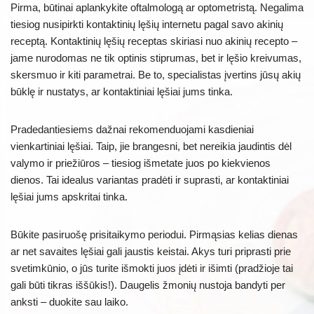
Pirma, būtinai aplankykite oftalmologą ar optometristą. Negalima
tiesiog nusipirkti kontaktinių lęšių internetu pagal savo akinių
receptą. Kontaktinių lęšių receptas skiriasi nuo akinių recepto –
jame nurodomas ne tik optinis stiprumas, bet ir lęšio kreivumas,
skersmuo ir kiti parametrai. Be to, specialistas įvertins jūsų akių
būklę ir nustatys, ar kontaktiniai lęšiai jums tinka.
Pradedantiesiems dažnai rekomenduojami kasdieniai
vienkartiniai lęšiai. Taip, jie brangesni, bet nereikia jaudintis dėl
valymo ir priežiūros – tiesiog išmetate juos po kiekvienos
dienos. Tai idealus variantas pradėti ir suprasti, ar kontaktiniai
lęšiai jums apskritai tinka.
Būkite pasiruošę prisitaikymo periodui. Pirmąsias kelias dienas
ar net savaites lęšiai gali jaustis keistai. Akys turi priprasti prie
svetimkūnio, o jūs turite išmokti juos įdėti ir išimti (pradžioje tai
gali būti tikras iššūkis!). Daugelis žmonių nustoja bandyti per
anksti – duokite sau laiko.