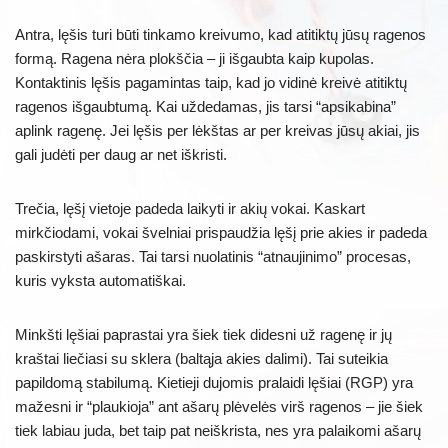
Antra, lęšis turi būti tinkamo kreivumo, kad atitiktų jūsų ragenos
formą. Ragena nėra plokščia – ji išgaubta kaip kupolas.
Kontaktinis lęšis pagamintas taip, kad jo vidinė kreivė atitiktų
ragenos išgaubtumą. Kai uždedamas, jis tarsi “apsikabina”
aplink ragenę. Jei lęšis per lėkštas ar per kreivas jūsų akiai, jis
gali judėti per daug ar net iškristi.
Trečia, lęšį vietoje padeda laikyti ir akių vokai. Kaskart
mirkčiodami, vokai švelniai prispaudžia lęšį prie akies ir padeda
paskirstyti ašaras. Tai tarsi nuolatinis “atnaujinimo” procesas,
kuris vyksta automatiškai.
Minkšti lęšiai paprastai yra šiek tiek didesni už ragenę ir jų
kraštai liečiasi su sklera (baltąja akies dalimi). Tai suteikia
papildomą stabilumą. Kietieji dujomis pralaidi lęšiai (RGP) yra
mažesni ir “plaukioja” ant ašarų plėvelės virš ragenos – jie šiek
tiek labiau juda, bet taip pat neiškrista, nes yra palaikomi ašarų