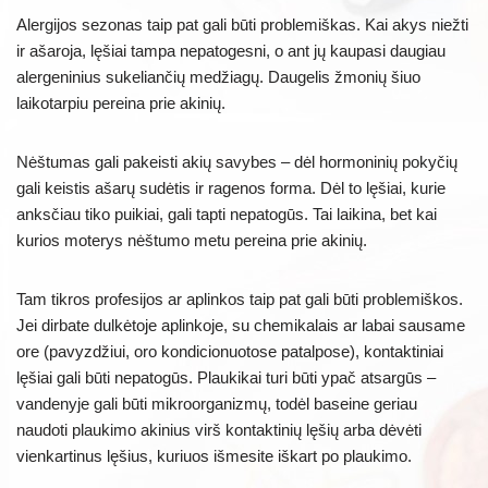
Alergijos sezonas taip pat gali būti problemiškas. Kai akys niežti
ir ašaroja, lęšiai tampa nepatogesni, o ant jų kaupasi daugiau
alergeninius sukeliančių medžiagų. Daugelis žmonių šiuo
laikotarpiu pereina prie akinių.
Nėštumas gali pakeisti akių savybes – dėl hormoninių pokyčių
gali keistis ašarų sudėtis ir ragenos forma. Dėl to lęšiai, kurie
anksčiau tiko puikiai, gali tapti nepatogūs. Tai laikina, bet kai
kurios moterys nėštumo metu pereina prie akinių.
Tam tikros profesijos ar aplinkos taip pat gali būti problemiškos.
Jei dirbate dulkėtoje aplinkoje, su chemikalais ar labai sausame
ore (pavyzdžiui, oro kondicionuotose patalpose), kontaktiniai
lęšiai gali būti nepatogūs. Plaukikai turi būti ypač atsargūs –
vandenyje gali būti mikroorganizmų, todėl baseine geriau
naudoti plaukimo akinius virš kontaktinių lęšių arba dėvėti
vienkartinus lęšius, kuriuos išmesite iškart po plaukimo.