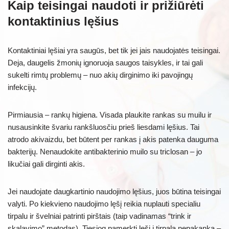
Kaip teisingai naudoti ir prižiūrėti
kontaktinius lęšius
Kontaktiniai lęšiai yra saugūs, bet tik jei jais naudojatės teisingai.
Deja, daugelis žmonių ignoruoja saugos taisykles, ir tai gali
sukelti rimtų problemų – nuo akių dirginimo iki pavojingų
infekcijų.
Pirmiausia – rankų higiena. Visada plaukite rankas su muilu ir
nusausinkite švariu rankšluosčiu prieš liesdami lęšius. Tai
atrodo akivaizdu, bet būtent per rankas į akis patenka dauguma
bakterijų. Nenaudokite antibakterinio muilo su triclosan – jo
likučiai gali dirginti akis.
Jei naudojate daugkartinio naudojimo lęšius, juos būtina teisingai
valyti. Po kiekvieno naudojimo lęšį reikia nuplauti specialiu
tirpalu ir švelniai patrinti pirštais (taip vadinamas “trink ir
skalavimo” metodas). Tiesiog pamerkti lęšį į tirpalą nepakanka –