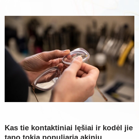
Kas tie kontaktiniai lęšiai ir kodėl jie
tapo tokia populiaria akinių