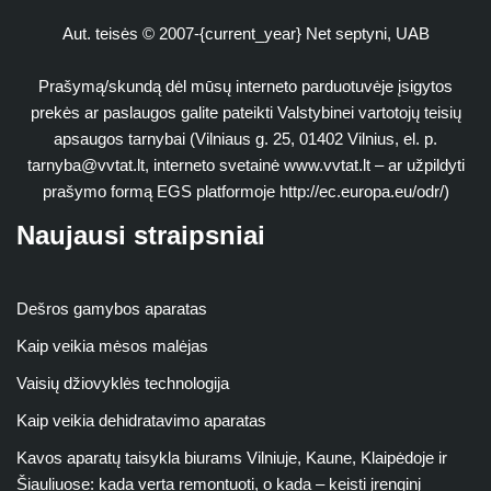
Aut. teisės © 2007-{current_year} Net septyni, UAB
Prašymą/skundą dėl mūsų interneto parduotuvėje įsigytos
prekės ar paslaugos galite pateikti Valstybinei vartotojų teisių
apsaugos tarnybai (Vilniaus g. 25, 01402 Vilnius, el. p.
tarnyba@vvtat.lt
, interneto svetainė www.vvtat.lt – ar užpildyti
prašymo formą EGS platformoje http://ec.europa.eu/odr/)
Naujausi straipsniai
Dešros gamybos aparatas
Kaip veikia mėsos malėjas
Vaisių džiovyklės technologija
Kaip veikia dehidratavimo aparatas
Kavos aparatų taisykla biurams Vilniuje, Kaune, Klaipėdoje ir
Šiauliuose: kada verta remontuoti, o kada – keisti įrenginį