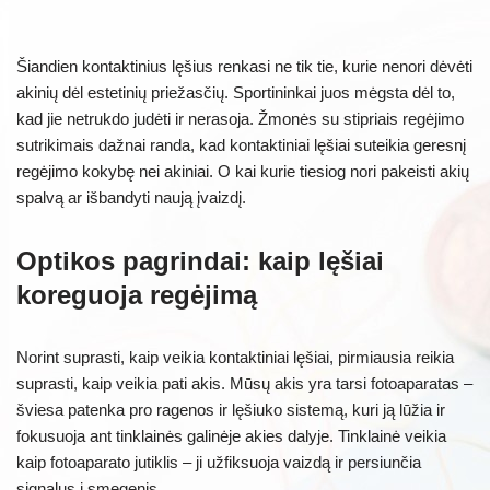
Šiandien kontaktinius lęšius renkasi ne tik tie, kurie nenori dėvėti
akinių dėl estetinių priežasčių. Sportininkai juos mėgsta dėl to,
kad jie netrukdo judėti ir nerasoja. Žmonės su stipriais regėjimo
sutrikimais dažnai randa, kad kontaktiniai lęšiai suteikia geresnį
regėjimo kokybę nei akiniai. O kai kurie tiesiog nori pakeisti akių
spalvą ar išbandyti naują įvaizdį.
Optikos pagrindai: kaip lęšiai
koreguoja regėjimą
Norint suprasti, kaip veikia kontaktiniai lęšiai, pirmiausia reikia
suprasti, kaip veikia pati akis. Mūsų akis yra tarsi fotoaparatas –
šviesa patenka pro ragenos ir lęšiuko sistemą, kuri ją lūžia ir
fokusuoja ant tinklainės galinėje akies dalyje. Tinklainė veikia
kaip fotoaparato jutiklis – ji užfiksuoja vaizdą ir persiunčia
signalus į smegenis.