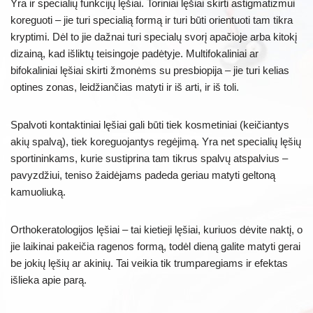
Yra ir specialių funkcijų lęšiai. Toriniai lęšiai skirti astigmatizmui
koreguoti – jie turi specialią formą ir turi būti orientuoti tam tikra
kryptimi. Dėl to jie dažnai turi specialų svorį apačioje arba kitokį
dizainą, kad išliktų teisingoje padėtyje. Multifokaliniai ar
bifokaliniai lęšiai skirti žmonėms su presbiopija – jie turi kelias
optines zonas, leidžiančias matyti ir iš arti, ir iš toli.
Spalvoti kontaktiniai lęšiai gali būti tiek kosmetiniai (keičiantys
akių spalvą), tiek koreguojantys regėjimą. Yra net specialių lęšių
sportininkams, kurie sustiprina tam tikrus spalvų atspalvius –
pavyzdžiui, teniso žaidėjams padeda geriau matyti geltoną
kamuoliuką.
Orthokeratologijos lęšiai – tai kietieji lęšiai, kuriuos dėvite naktį, o
jie laikinai pakeičia ragenos formą, todėl dieną galite matyti gerai
be jokių lęšių ar akinių. Tai veikia tik trumparegiams ir efektas
išlieka apie parą.