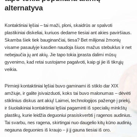
alternatyva
Kontaktiniai lęšiai – tai maži, ploni, skaidrūs ar spalvoti
plastikiniai diskeliai, kuriuos dedame tiesiai ant akies paviršiaus.
Skamba šiek tiek bauginančiai, tiesa? Bet milijonai žmonių
visame pasaulyje kasdien naudoja šiuos mažus stebuklus ir net
nebejaučia jų ant akių. Jie tapo tokia įprasta dalimi mūsų
gyvenimo, kad retai sustojame pagalvoti, kaip gi jie iš tikrųjų
veikia.
Pirmieji kontaktiniai lęšiai buvo gaminami iš stiklo dar XIX
amžiuje, ir galite įsivaizduoti, koks tai buvo malonumas – dėvėti
stiklinius diskus ant akių! Laimei, technologijos pažengė į priekį,
ir šiuolaikiniai kontaktiniai lęšiai pagaminti iš specialių minkštų
plastikų, kurie leidžia deguoniui prasiskverbti į ragenos audinius.
Tai svarbu, nes ragena, skirtingai nuo daugelio kitų kūno audinių,
negauna deguonies iš kraujo – ji jį gauna tiesiai iš oro.