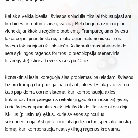
Kai akis veikia idealiai, šviesos spinduliai tiksliai fokusuojasi ant
tinklainės, ir matome aiškų vaizdą. Bet dauguma žmonių turi
vienokių ar kitokių regėjimo problemų. Trumparegiams šviesa
fokusuojasi prieš tinklainę, o toliaregiai mato neaiškiai, nes
šviesa fokusuojasi už tinklainės. Astigmatizmas atsiranda dėl
netaisyklingos ragenos formos, o prezbiopsija (senatvinis
toliaregystė) ištinka beveik visus po 40-ies.
Kontaktiniai lęšiai koreguoja šias problemas pakeisdami šviesos
lūžimo kampą dar prieš jai patenkant į akies lęšiuką. Jie veikia
kaip papildoma optinė sistema, kuri kompensuoja akies
trūkumus. Trumparegiams reikalingi įgaubti (minusiniai) lęšiai,
kurie šviesos spindulius šiek tiek išsklaido. Toliaregiai naudoja
iškilius (pliusinius) lęšius, kurie šviesos spindulius
sukoncentruoja. Astigmatizmo atveju lęšiai turi specialią torišką
formą, kuri kompensuoja netaisyklingą ragenos kreivumą.