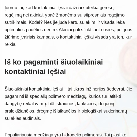
Įdomu tai, kad kontaktiniai lęšiai dažnai suteikia geresnį
regėjimą nei akiniai, ypač žmonėms su stipresniais regėjimo
sutrikimais. Kodėl? Nes jie juda kartu su akimi ir visada lieka
optimalios padėties centre. Akiniai gali slinkti ant nosies, per juos
žiūrime įvairiais kampais, o kontaktiniai lęšiai visada yra ten, kur
reikia.
Iš ko pagaminti šiuolaikiniai
kontaktiniai lęšiai
Šiuolaikiniai kontaktiniai lęšiai – tai tikros inžinerijos šedevrai. Jie
pagaminti iš specialių polimero medžiagų, kurios turi atitikti
daugybę reikalavimų: būti skaidrios, lanksčios, deguonį
praleidžiančios, drėgmę išlaikančios ir biologiškai suderinamų
su akies audiniais.
Populiariausia medžiaga yra hidrogelio polimeras. Tai plastiko