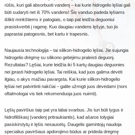
rūšis, kuri gali absorbuoti vandenį – kai kurie hidrogelio lęšiai gali
būti sudaryti net iš 70% vandens! Šis vanduo padeda lęšiams
išlikti minkštiems ir patogiais, o taip pat leidžia deguoniui
prasiskverbti į ragenę. Kuo daugiau vandens lęšyje, tuo jis
paprastai patogesnis, bet kartu ir trapesnis.
Naujausia technologija – tai silikon-hidrogelio lęšiai. Jie sujungia
hidrogelio drėgmę su silikono gebėjimu praleisti deguonį.
Rezultatas? Lęšiai, kurie leidžia iki 5 kartų daugiau deguonies
nei įprasti hidrogelio lęšiai. Tai reiškia, kad juos galima dėvėti
ilgiau, o akys mažiau pavargsta. Kai kurie silikon-hidrogelio
lęšiai net patvirtinti nakčiai – galite užmigti juos dėvėdami (nors
oftalmologai vis tiek rekomenduoja juos nuimti).
Lęšių paviršius taip pat yra labai svarbus. Jis turi būti lygus ir
hidrofiliškasį (vandenį pritraukiantis), kad ašaros tolygiai
pasiskirstytų ir lęšis nesausėtų. Daugelis gamintojų naudoja
specialius paviršiaus apdorojimo būdus ar prideda drėgmę