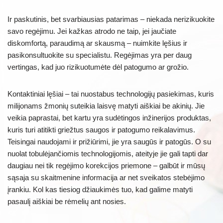
Ir paskutinis, bet svarbiausias patarimas – niekada nerizikuokite
savo regėjimu. Jei kažkas atrodo ne taip, jei jaučiate
diskomfortą, paraudimą ar skausmą – nuimkite lęšius ir
pasikonsultuokite su specialistu. Regėjimas yra per daug
vertingas, kad juo rizikuotumėte dėl patogumo ar grožio.
Kontaktiniai lęšiai – tai nuostabus technologijų pasiekimas, kuris
milijonams žmonių suteikia laisvę matyti aiškiai be akinių. Jie
veikia paprastai, bet kartu yra sudėtingos inžinerijos produktas,
kuris turi atitikti griežtus saugos ir patogumo reikalavimus.
Teisingai naudojami ir prižiūrimi, jie yra saugūs ir patogūs. O su
nuolat tobulėjančiomis technologijomis, ateityje jie gali tapti dar
daugiau nei tik regėjimo korekcijos priemone – galbūt ir mūsų
sąsaja su skaitmenine informacija ar net sveikatos stebėjimo
įrankiu. Kol kas tiesiog džiaukimės tuo, kad galime matyti
pasaulį aiškiai be rėmelių ant nosies.