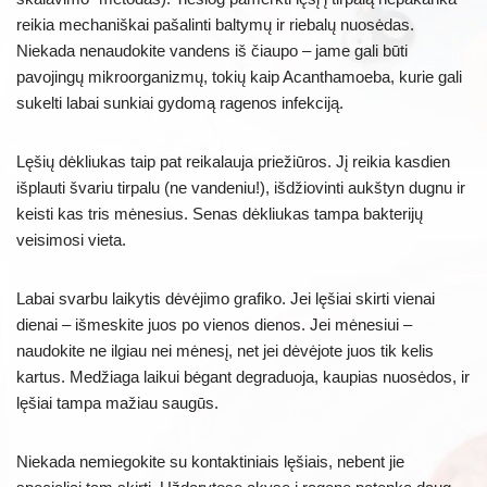
reikia mechaniškai pašalinti baltymų ir riebalų nuosėdas.
Niekada nenaudokite vandens iš čiaupo – jame gali būti
pavojingų mikroorganizmų, tokių kaip Acanthamoeba, kurie gali
sukelti labai sunkiai gydomą ragenos infekciją.
Lęšių dėkliukas taip pat reikalauja priežiūros. Jį reikia kasdien
išplauti švariu tirpalu (ne vandeniu!), išdžiovinti aukštyn dugnu ir
keisti kas tris mėnesius. Senas dėkliukas tampa bakterijų
veisimosi vieta.
Labai svarbu laikytis dėvėjimo grafiko. Jei lęšiai skirti vienai
dienai – išmeskite juos po vienos dienos. Jei mėnesiui –
naudokite ne ilgiau nei mėnesį, net jei dėvėjote juos tik kelis
kartus. Medžiaga laikui bėgant degraduoja, kaupias nuosėdos, ir
lęšiai tampa mažiau saugūs.
Niekada nemiegokite su kontaktiniais lęšiais, nebent jie