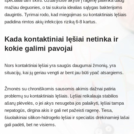
specialiai tam skirti. Uždarytose akyse į ragenę patenka daug
mažiau deguonies, o tai sukuria idealias sąlygas bakterijoms
daugintis. Tyrimai rodo, kad miegojimas su kontaktiniais lęšiais
padidina rimtos akių infekcijos riziką 6-8 kartus.
Kada kontaktiniai lęšiai netinka ir
kokie galimi pavojai
Nors kontaktiniai lęšiai yra saugūs daugumai žmonių, yra
situacijų, kai jų geriau vengti ar bent jau būti ypač atsargiems.
Žmonės su chroniškomis sausomis akimis dažnai patiria
problemų su kontaktiniais lęšiais. Lęšiai reikalauja stabilios
ašarų plėvelės, o jei akys nesugeba jos palaikyti, lęšiai tampa
nepatogūs, dirgina akis ir gali net pažeisti ragenę. Tiesa,
šiuolaikiniai silikon-hidrogelio lęšiai ir specialūs drėkinamieji lašai
gali padėti, bet ne visiems.