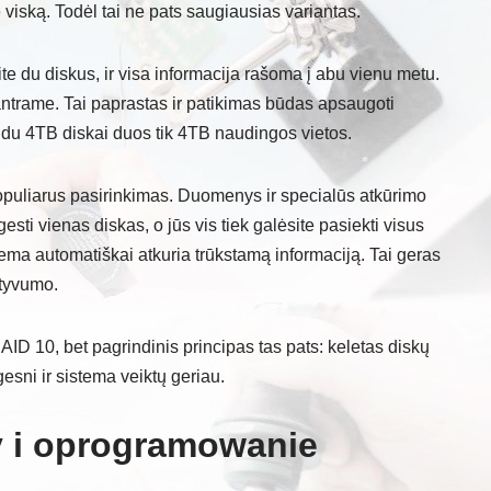
viską. Todėl tai ne pats saugiausias variantas.
te du diskus, ir visa informacija rašoma į abu vienu metu.
antrame. Tai paprastas ir patikimas būdas apsaugoti
 du 4TB diskai duos tik 4TB naudingos vietos.
 populiarus pasirinkimas. Duomenys ir specialūs atkūrimo
esti vienas diskas, o jūs vis tiek galėsite pasiekti visus
ema automatiškai atkuria trūkstamą informaciją. Tai geras
ktyvumo.
AID 10, bet pagrindinis principas tas pats: keletas diskų
sni ir sistema veiktų geriau.
 i oprogramowanie