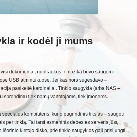
kla ir kodėl ji mums
ų visi dokumentai, nuotraukos ir muzika buvo saugomi
iuose USB atmintukuose. Jei kas nors sugesdavo –
ija pasikeitė kardinaliai. Tinklo saugykla (arba NAS –
iu sprendimu tiek namų vartotojams, tiek įmonėms.
a specialus kompiuteris, kurio pagrindinis tikslas – saugoti
iais per tinklą. Tai tarsi asmeninis debesies serveris jūsų
šorinio kietojo disko, prie tinklo saugyklos gali prisijungti