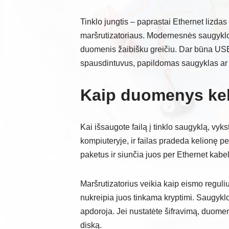
Tinklo jungtis – paprastai Ethernet lizda
maršrutizatoriaus. Modernesnės saugyklos 
duomenis žaibišku greičiu. Dar būna USB 
spausdintuvus, papildomas saugyklas ar 
Kaip duomenys kelia
Kai išsaugote failą į tinklo saugyklą, vy
kompiuteryje, ir failas pradeda kelionę p
paketus ir siunčia juos per Ethernet kabel
Maršrutizatorius veikia kaip eismo reguliuot
nukreipia juos tinkama kryptimi. Saugyklo
apdoroja. Jei nustatėte šifravimą, duome
diską.