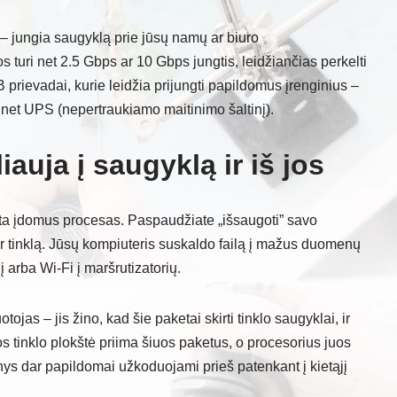
s – jungia saugyklą prie jūsų namų ar biuro
turi net 2.5 Gbps ar 10 Gbps jungtis, leidžiančias perkelti
prievadai, kurie leidžia prijungti papildomus įrenginius –
net UPS (nepertraukiamo maitinimo šaltinį).
uja į saugyklą ir iš jos
ksta įdomus procesas. Paspaudžiate „išsaugoti” savo
er tinklą. Jūsų kompiuteris suskaldo failą į mažus duomenų
į arba Wi-Fi į maršrutizatorių.
ojas – jis žino, kad šie paketai skirti tinklo saugyklai, ir
s tinklo plokštė priima šiuos paketus, o procesorius juos
nys dar papildomai užkoduojami prieš patenkant į kietąjį