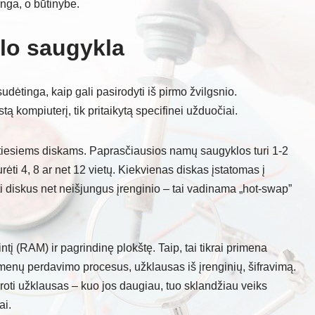
nga, o būtinybe.
klo saugykla
udėtinga, kaip gali pasirodyti iš pirmo žvilgsnio.
 kompiuterį, tik pritaikytą specifinei užduočiai.
etiesiems diskams. Paprasčiausios namų saugyklos turi 1-2
rėti 4, 8 ar net 12 vietų. Kiekvienas diskas įstatomas į
isti diskus net neišjungus įrenginio – tai vadinama „hot-swap”
ntį (RAM) ir pagrindinę plokštę. Taip, tai tikrai primena
menų perdavimo procesus, užklausas iš įrenginių, šifravimą.
roti užklausas – kuo jos daugiau, tuo sklandžiau veiks
ai.