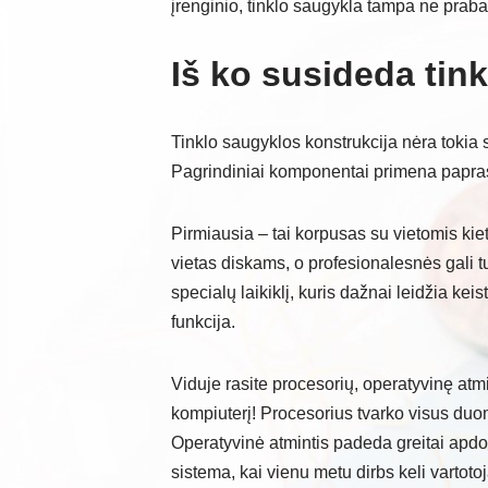
įrenginio, tinklo saugykla tampa ne praba
Iš ko susideda tin
Tinklo saugyklos konstrukcija nėra tokia s
Pagrindiniai komponentai primena paprastą
Pirmiausia – tai korpusas su vietomis ki
vietas diskams, o profesionalesnės gali tu
specialų laikiklį, kuris dažnai leidžia ke
funkcija.
Viduje rasite procesorių, operatyvinę atmi
kompiuterį! Procesorius tvarko visus duo
Operatyvinė atmintis padeda greitai apdo
sistema, kai vienu metu dirbs keli vartotoj