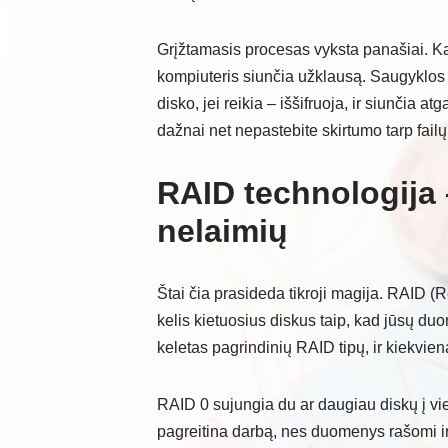
Grįžtamasis procesas vyksta panašiai. Kai 
kompiuteris siunčia užklausą. Saugyklos 
disko, jei reikia – iššifruoja, ir siunčia a
dažnai net nepastebite skirtumo tarp failų
RAID technologij
nelaimių
Štai čia prasideda tikroji magija. RAID (
kelis kietuosius diskus taip, kad jūsų du
keletas pagrindinių RAID tipų, ir kiekvien
RAID 0 sujungia du ar daugiau diskų į vie
pagreitina darbą, nes duomenys rašomi ir 