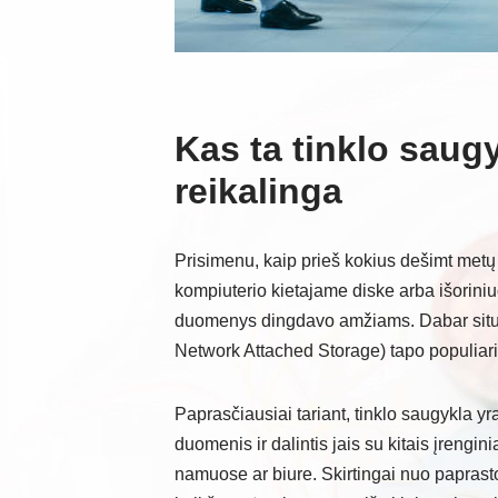
Kas ta tinklo saugy
reikalinga
Prisimenu, kaip prieš kokius dešimt met
kompiuterio kietajame diske arba išorin
duomenys dingdavo amžiams. Dabar situac
Network Attached Storage) tapo populiar
Paprasčiausiai tariant, tinklo saugykla yr
duomenis ir dalintis jais su kitais įrengin
namuose ar biure. Skirtingai nuo paprasto i