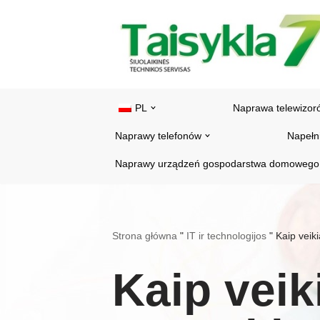
Przejdź
do
treści
PL
Naprawa telewizor
Naprawy telefonów
Napełn
Naprawy urządzeń gospodarstwa domowego
Strona główna
"
IT ir technologijos
"
Kaip veiki
Kaip veik