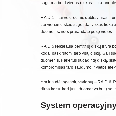
sugenda bent vienas diskas – prarandate 
RAID 1 – tai veidrodinis dubliavimas. Turi
Jei vienas diskas sugenda, viskas lieka 
duomenis, nors prarandate pusę vietos –
RAID 5 reikalauja bent trijų diskų ir yra
kodai paskirstomi tarp visų diskų. Gali sug
duomenis. Pakeitus sugadintą diską, sist
kompromisas tarp saugumo ir vietos efe
Yra ir sudėtingesnių variantų – RAID 6, R
dirba kartu, kad jūsų duomenys būtų sauge
System operacyjny