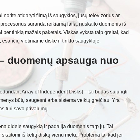
norite atidaryti filmą iš saugyklos, jūsų televizorius ar
procesorius suranda reikiamą failą, nuskaito duomenis iš
tgal per tinklą mažais paketais. Viskas vyksta taip greitai, kad
, esančių vietiniame diske ir tinklo saugykloje.
a – duomenų apsauga nuo
Redundant Array of Independent Disks) – tai būdas sujungti
omenys būtų saugesni arba sistema veiktų greičiau. Yra
as turi savo privalumų.
ną didelę saugyklą ir padalija duomenis tarp jų. Tai
skaitomi iš kelių diskų vienu metu. Problema ta, kad jei