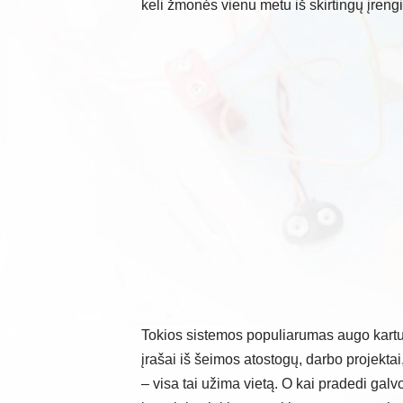
keli žmonės vienu metu iš skirtingų įrengi
Tokios sistemos populiarumas augo kart
įrašai iš šeimos atostogų, darbo projekta
– visa tai užima vietą. O kai pradedi gal