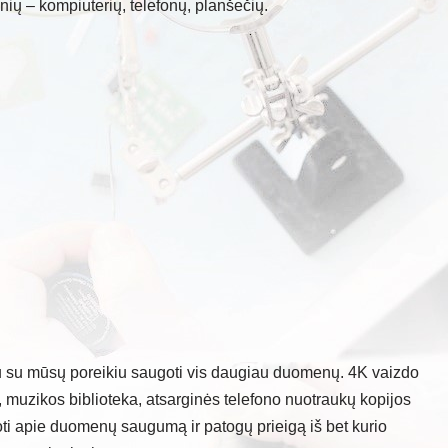
nių – kompiuterių, telefonų, planšečių.
u su mūsų poreikiu saugoti vis daugiau duomenų. 4K vaizdo
i, muzikos biblioteka, atsarginės telefono nuotraukų kopijos
voti apie duomenų saugumą ir patogų prieigą iš bet kurio