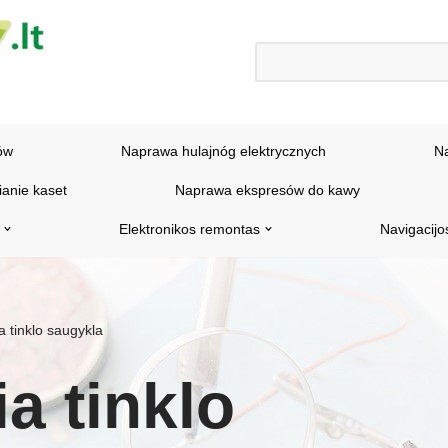
ów
Naprawa hulajnóg elektrycznych
N
ianie kaset
Naprawa ekspresów do kawy
Elektronikos remontas
Navigacijo
a tinklo saugykla
ia tinklo