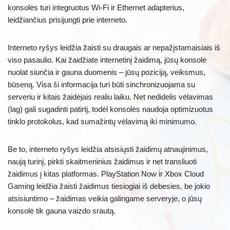
konsolės turi integruotus Wi-Fi ir Ethernet adapterius,
leidžiančius prisijungti prie interneto.
Interneto ryšys leidžia žaisti su draugais ar nepažįstamaisiais iš
viso pasaulio. Kai žaidžiate internetinį žaidimą, jūsų konsolė
nuolat siunčia ir gauna duomenis – jūsų poziciją, veiksmus,
būseną. Visa ši informacija turi būti sinchronizuojama su
serveriu ir kitais žaidėjais realiu laiku. Net nedidelis vėlavimas
(lag) gali sugadinti patirtį, todėl konsolės naudoja optimizuotus
tinklo protokolus, kad sumažintų vėlavimą iki minimumo.
Be to, interneto ryšys leidžia atsisiųsti žaidimų atnaujinimus,
naują turinį, pirkti skaitmeninius žaidimus ir net transliuoti
žaidimus į kitas platformas. PlayStation Now ir Xbox Cloud
Gaming leidžia žaisti žaidimus tiesiogiai iš debesies, be jokio
atsisiuntimo – žaidimas veikia galingame serveryje, o jūsų
konsolė tik gauna vaizdo srautą.