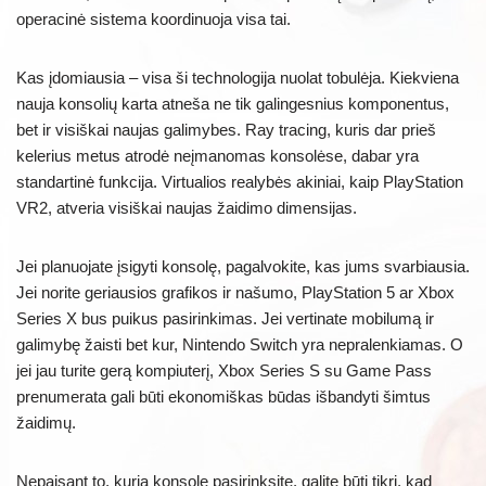
operacinė sistema koordinuoja visa tai.
Kas įdomiausia – visa ši technologija nuolat tobulėja. Kiekviena
nauja konsolių karta atneša ne tik galingesnius komponentus,
bet ir visiškai naujas galimybes. Ray tracing, kuris dar prieš
kelerius metus atrodė neįmanomas konsolėse, dabar yra
standartinė funkcija. Virtualios realybės akiniai, kaip PlayStation
VR2, atveria visiškai naujas žaidimo dimensijas.
Jei planuojate įsigyti konsolę, pagalvokite, kas jums svarbiausia.
Jei norite geriausios grafikos ir našumo, PlayStation 5 ar Xbox
Series X bus puikus pasirinkimas. Jei vertinate mobilumą ir
galimybę žaisti bet kur, Nintendo Switch yra nepralenkiamas. O
jei jau turite gerą kompiuterį, Xbox Series S su Game Pass
prenumerata gali būti ekonomiškas būdas išbandyti šimtus
žaidimų.
Nepaisant to, kurią konsolę pasirinksite, galite būti tikri, kad