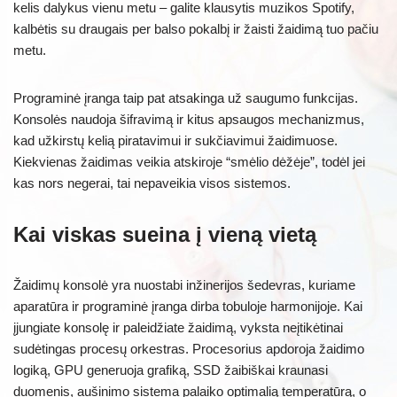
kelis dalykus vienu metu – galite klausytis muzikos Spotify,
kalbėtis su draugais per balso pokalbį ir žaisti žaidimą tuo pačiu
metu.
Programinė įranga taip pat atsakinga už saugumo funkcijas.
Konsolės naudoja šifravimą ir kitus apsaugos mechanizmus,
kad užkirstų kelią piratavimui ir sukčiavimui žaidimuose.
Kiekvienas žaidimas veikia atskiroje “smėlio dėžėje”, todėl jei
kas nors negerai, tai nepaveikia visos sistemos.
Kai viskas sueina į vieną vietą
Žaidimų konsolė yra nuostabi inžinerijos šedevras, kuriame
aparatūra ir programinė įranga dirba tobuloje harmonijoje. Kai
įjungiate konsolę ir paleidžiate žaidimą, vyksta neįtikėtinai
sudėtingas procesų orkestras. Procesorius apdoroja žaidimo
logiką, GPU generuoja grafiką, SSD žaibiškai kraunasi
duomenis, aušinimo sistema palaiko optimalią temperatūrą, o