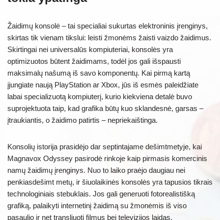
Žaidimų konsolė – tai specialiai sukurtas elektroninis įrenginys,
skirtas tik vienam tikslui: leisti žmonėms žaisti vaizdo žaidimus.
Skirtingai nei universalūs kompiuteriai, konsolės yra
optimizuotos būtent žaidimams, todėl jos gali išspausti
maksimalų našumą iš savo komponentų. Kai pirmą kartą
įjungiate naują PlayStation ar Xbox, jūs iš esmės paleidžiate
labai specializuotą kompiuterį, kurio kiekviena detalė buvo
suprojektuota taip, kad grafika būtų kuo sklandesnė, garsas –
įtraukiantis, o žaidimo patirtis – nepriekaištinga.
Konsolių istorija prasidėjo dar septintajame dešimtmetyje, kai
Magnavox Odyssey pasirodė rinkoje kaip pirmasis komercinis
namų žaidimų įrenginys. Nuo to laiko praėjo daugiau nei
penkiasdešimt metų, ir šiuolaikinės konsolės yra tapusios tikrais
technologiniais stebuklais. Jos gali generuoti fotorealistišką
grafiką, palaikyti internetinį žaidimą su žmonėmis iš viso
pasaulio ir net transliuoti filmus bei televizijos laidas.