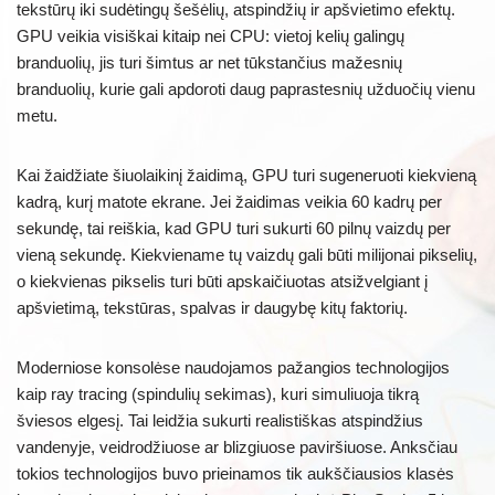
tekstūrų iki sudėtingų šešėlių, atspindžių ir apšvietimo efektų.
GPU veikia visiškai kitaip nei CPU: vietoj kelių galingų
branduolių, jis turi šimtus ar net tūkstančius mažesnių
branduolių, kurie gali apdoroti daug paprastesnių užduočių vienu
metu.
Kai žaidžiate šiuolaikinį žaidimą, GPU turi sugeneruoti kiekvieną
kadrą, kurį matote ekrane. Jei žaidimas veikia 60 kadrų per
sekundę, tai reiškia, kad GPU turi sukurti 60 pilnų vaizdų per
vieną sekundę. Kiekviename tų vaizdų gali būti milijonai pikselių,
o kiekvienas pikselis turi būti apskaičiuotas atsižvelgiant į
apšvietimą, tekstūras, spalvas ir daugybę kitų faktorių.
Moderniose konsolėse naudojamos pažangios technologijos
kaip ray tracing (spindulių sekimas), kuri simuliuoja tikrą
šviesos elgesį. Tai leidžia sukurti realistiškas atspindžius
vandenyje, veidrodžiuose ar blizgiuose paviršiuose. Anksčiau
tokios technologijos buvo prieinamos tik aukščiausios klasės