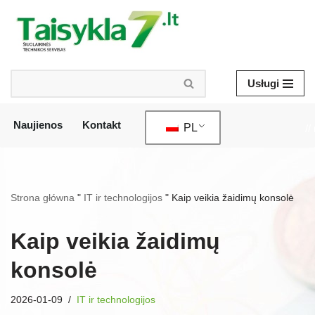
Przejdź
do
treści
Usługi
Naujienos
Kontakt
PL
//
Strona główna
"
IT ir technologijos
"
Kaip veikia žaidimų konsolė
Kaip veikia žaidimų
konsolė
2026-01-09
IT ir technologijos