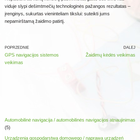
viduje slypi dešimtmečių technologinės pažangos rezultatas –
įrenginys, sukurtas vieninteliam tikslui: suteikti jums
nepamirštamą žaidimo patirtį.
POPRZEDNIE
DALEJ
GPS navigacijos sistemos
Žaidimų kėdės veikimas
veikimas
Automobilinė navigacija / automobilinės navigacijos atnaujinimas
(5)
Urządzenia gospodarstwa domowego / naprawa urządzeń