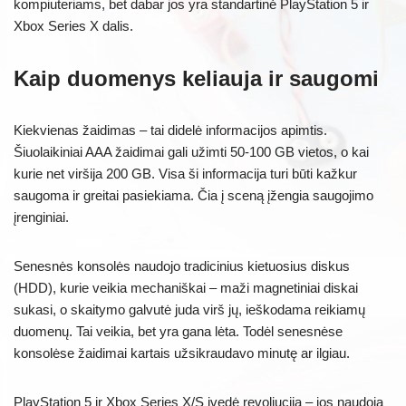
kompiuteriams, bet dabar jos yra standartinė PlayStation 5 ir
Xbox Series X dalis.
Kaip duomenys keliauja ir saugomi
Kiekvienas žaidimas – tai didelė informacijos apimtis.
Šiuolaikiniai AAA žaidimai gali užimti 50-100 GB vietos, o kai
kurie net viršija 200 GB. Visa ši informacija turi būti kažkur
saugoma ir greitai pasiekiama. Čia į sceną įžengia saugojimo
įrenginiai.
Senesnės konsolės naudojo tradicinius kietuosius diskus
(HDD), kurie veikia mechaniškai – maži magnetiniai diskai
sukasi, o skaitymo galvutė juda virš jų, ieškodama reikiamų
duomenų. Tai veikia, bet yra gana lėta. Todėl senesnėse
konsolėse žaidimai kartais užsikraudavo minutę ar ilgiau.
PlayStation 5 ir Xbox Series X/S įvedė revoliuciją – jos naudoja