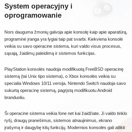
System operacyjny i
oprogramowanie
Nors dauguma žmonių galvoja apie konsolę kaip apie aparatūrą,
programinė įranga yra lygiai taip pat svarbi. Kiekviena konsolė
veikia su savo operacine sistema, kuri valdo visus procesus,
sąsają, žaidimų paleidimą ir sistemos funkcijas.
PlayStation konsolės naudoja modifikuotą FreeBSD operacinę
sistemą (tai Unix tipo sistema), o Xbox konsolės veikia su
specialia Windows 10/11 versija. Nintendo Switch naudoja savo
sukurtą operacinę sistemą, pagrįstą modifikuotu Android
branduoliu.
Ši operacinė sistema veikia fone net kai žaidžiate. Ji valdo tinklo
ryšį, draugų pranešimus, sistemos atnaujinimus, ekrano
įrašymą ir daugybę kitų funkcijų. Modernios konsolės gali atlikti