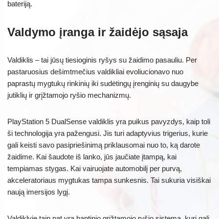
bateriją.
Valdymo įranga ir žaidėjo sąsaja
Valdiklis – tai jūsų tiesioginis ryšys su žaidimo pasauliu. Per
pastaruosius dešimtmečius valdikliai evoliucionavo nuo
paprastų mygtukų rinkinių iki sudėtingų įrenginių su daugybe
jutiklių ir grįžtamojo ryšio mechanizmų.
PlayStation 5 DualSense valdiklis yra puikus pavyzdys, kaip toli
ši technologija yra pažengusi. Jis turi adaptyvius trigerius, kurie
gali keisti savo pasipriešinimą priklausomai nuo to, ką darote
žaidime. Kai šaudote iš lanko, jūs jaučiate įtampą, kai
tempiamas stygas. Kai vairuojate automobilį per purvą,
akceleratoriaus mygtukas tampa sunkesnis. Tai sukuria visiškai
naują imersijos lygį.
Valdiklyje taip pat yra haptinio grįžtamojo ryšio sistema, kuri gali