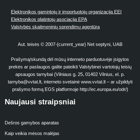
Elektronikos gamintojų ir importuotojų organizacija EEI
Elektronikos platintojų asociacija EPA
Valstybės skaitmeninių sprendimų agentūra
Aut. teisės © 2007-{current_year} Net septyni, UAB
Prašymą/skundą dėl mūsų interneto parduotuvėje įsigytos
prekės ar paslaugos galite pateikti Valstybinei vartotojų teisių
apsaugos tarnybai (Vilniaus g. 25, 01402 Vilnius, el. p.
tarnyba@vvtat.lt
, interneto svetainė www.vvtat.lt – ar užpildyti
prašymo formą EGS platformoje http://ec.europa.eu/odr/)
Naujausi straipsniai
Dešros gamybos aparatas
Kaip veikia mėsos malėjas