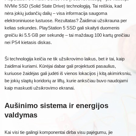
NVMe SSD (Solid State Drive) technologiją. Tai reiškia, kad
nėra jokių judančių dalių – visa informacija saugoma
elektroniniuose lustuose. Rezultatas? Žaidimai užsikrauna per
kelias sekundes. PlayStation 5 SSD gali skaityti duomenis
greičiu iki 5.5 GB per sekundę – tai maždaug 100 kartų greičiau
nei PS4 kietasis diskas.
Ši technologija keičia ne tik užsikrovimo laikus, bet ir tai, kaip
žaidimai kuriami. Kūrėjai dabar gali projektuoti pasaulius,
kuriuose žaidėjas gali judėti iš vienos lokacijos į kitą akimirksniu,
be jokių slaptų koridorių ar liftų, kurie anksčiau buvo naudojami
kaip maskuoti užsikrovimo ekranai.
Aušinimo sistema ir energijos
valdymas
Kai visi tie galingi komponentai dirba visu pajėgumu, jie