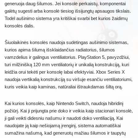
generuoja daug šilumos. Jei konsolė perkaistų, komponentai
galėtų sugesti arba konsolė tiesiog išsijungtų apsaugos tikslais.
Todėl aušinimo sistema yra kritiškai svarbi bet kurios žaidimų
konsolės dalis.
Šiuolaikinės konsolės naudoja sudėtingas aušinimo sistemas,
kurios apima šilumą išsklaidančius radiatorius, šilumos
vamzdelius ir galingus ventiliatorius. PlayStation 5, pavyzdžiui,
turi milžinišką 120 mm ventiliatorių ir unikalią konstrukciją, kuri
leidžia orui tekėti per konsolę labai efektyviai. Xbox Series X
naudoja vertikalią konstrukciją su viršuje esančiu ventiliatoriumi,
kuris veikia kaip kaminas, natūraliai ištraukdamas šiltą orą.
Kai kurios konsolės, kaip Nintendo Switch, naudoja hibridinį
požiūrį. Kai ji prijungta prie doko ir veikia kaip stacionari konsolė,
ji gali veikti didesniu našumu ir naudoti doko ventiliaciją. Kai
naudojate ją kaip nešiojamą įrenginį, sistema automatiškai
sumažina našumą, kad generuotų mažiau šilumos ir taupytų