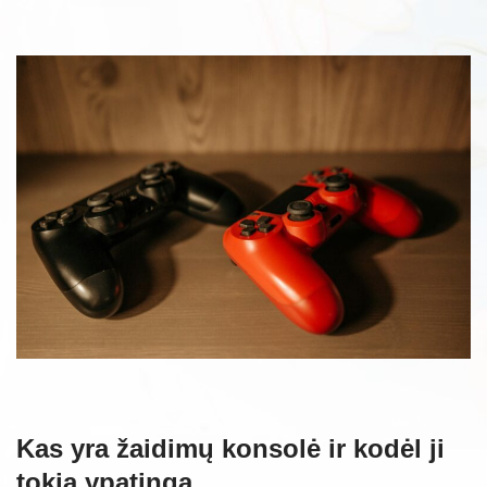
Kas yra žaidimų konsolė ir kodėl ji
tokia ypatinga