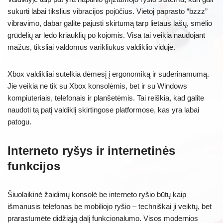
sukurti labai tikslius vibracijos pojūčius. Vietoj paprasto “bzzz”
vibravimo, dabar galite pajusti skirtumą tarp lietaus lašų, smėlio
grūdelių ar ledo kriauklių po kojomis. Visa tai veikia naudojant
mažus, tiksliai valdomus varikliukus valdiklio viduje.
Xbox valdikliai sutelkia dėmesį į ergonomiką ir suderinamumą.
Jie veikia ne tik su Xbox konsolėmis, bet ir su Windows
kompiuteriais, telefonais ir planšetėmis. Tai reiškia, kad galite
naudoti tą patį valdiklį skirtingose platformose, kas yra labai
patogu.
Interneto ryšys ir internetinės
funkcijos
Šiuolaikinė žaidimų konsolė be interneto ryšio būtų kaip
išmanusis telefonas be mobiliojo ryšio – techniškai ji veiktų, bet
prarastumėte didžiąją dalį funkcionalumo. Visos modernios