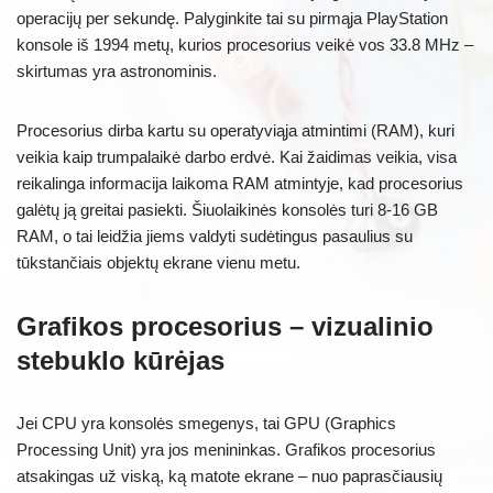
operacijų per sekundę. Palyginkite tai su pirmąja PlayStation
konsole iš 1994 metų, kurios procesorius veikė vos 33.8 MHz –
skirtumas yra astronominis.
Procesorius dirba kartu su operatyviąja atmintimi (RAM), kuri
veikia kaip trumpalaikė darbo erdvė. Kai žaidimas veikia, visa
reikalinga informacija laikoma RAM atmintyje, kad procesorius
galėtų ją greitai pasiekti. Šiuolaikinės konsolės turi 8-16 GB
RAM, o tai leidžia jiems valdyti sudėtingus pasaulius su
tūkstančiais objektų ekrane vienu metu.
Grafikos procesorius – vizualinio
stebuklo kūrėjas
Jei CPU yra konsolės smegenys, tai GPU (Graphics
Processing Unit) yra jos menininkas. Grafikos procesorius
atsakingas už viską, ką matote ekrane – nuo paprasčiausių