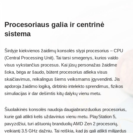
Procesoriaus galia ir centrinė
sistema
Širdyje kiekvienos žaidimų konsolės slypi procesorius – CPU
(Central Processing Unit). Tai tarsi smegenys, kurios valdo
visus vykstančius procesus. Kai jūsų personažas žaidime
šoka, bėga ar šaudo, būtent procesorius atlieka visus
skaičiavimus, reikalingus šiems veiksmams įgyvendinti. Jis
apdoroja žaidimo logiką, dirbtinio intelekto sprendimus, fizikos
simuliacijas ir dar dešimtis kitų dalykų vienu metu.
Šiuolaikinės konsolės naudoja daugiabranzduolius procesorius,
kurie gali atlikti kelis uždavinius vienu metu. PlayStation 5,
pavyzdžiui, turi aštuonių branduolių AMD Zen 2 procesorių,
veikiantį 3.5 GHz dažniu. Tai reiškia, kad jis gali atlikti milijardus