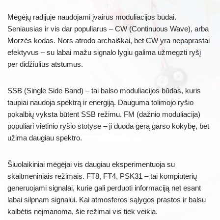
Mėgėjų radijuje naudojami įvairūs moduliacijos būdai.
Seniausias ir vis dar populiarus – CW (Continuous Wave), arba
Morzės kodas. Nors atrodo archaiškai, bet CW yra nepaprastai
efektyvus – su labai mažu signalo lygiu galima užmegzti ryšį
per didžiulius atstumus.
SSB (Single Side Band) – tai balso moduliacijos būdas, kuris
taupiai naudoja spektrą ir energiją. Dauguma tolimojo ryšio
pokalbių vyksta būtent SSB režimu. FM (dažnio moduliacija)
populiari vietinio ryšio stotyse – ji duoda gerą garso kokybę, bet
užima daugiau spektro.
Šiuolaikiniai mėgėjai vis daugiau eksperimentuoja su
skaitmeniniais režimais. FT8, FT4, PSK31 – tai kompiuterių
generuojami signalai, kurie gali perduoti informaciją net esant
labai silpnam signalui. Kai atmosferos sąlygos prastos ir balsu
kalbėtis neįmanoma, šie režimai vis tiek veikia.