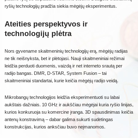
ryšių technologijų pradžia siekia mėgėjų eksperimentus.
Ateities perspektyvos ir
technologijų plėtra
Nors gyvename skaitmeninių technologijų erą, mėgėjų radijas
ne tik neišnyksta, bet ir plėtojasi. Nauji skaitmeniniai režimai
leidžia perduoti duomenis, vaizdą ir net interneto srautą per
radijo bangas. DMR, D-STAR, System Fusion – tai
skaitmeniniai standartai, kurie keičia mėgėjų radijo veidą.
Mikrobangų technologijos leidžia eksperimentuoti su labai
aukštais dažniais. 10 GHz ir aukščiau mėgėjai kuria ryšio linijas,
kurios konkuruoja su komercine įranga. 3D spausdinimas keičia
antenų konstravimą – dabar galima sukurti sudėtingas
konstrukcijas, kurios anksčiau buvo neįmanomos.