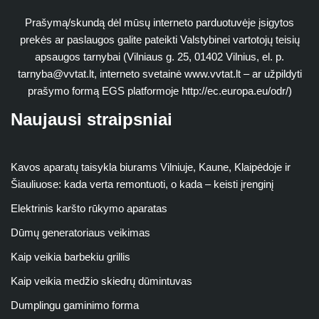
Prašymą/skundą dėl mūsų interneto parduotuvėje įsigytos
prekės ar paslaugos galite pateikti Valstybinei vartotojų teisių
apsaugos tarnybai (Vilniaus g. 25, 01402 Vilnius, el. p.
tarnyba@vvtat.lt
, interneto svetainė www.vvtat.lt – ar užpildyti
prašymo formą EGS platformoje http://ec.europa.eu/odr/)
Naujausi straipsniai
Kavos aparatų taisykla biurams Vilniuje, Kaune, Klaipėdoje ir
Šiauliuose: kada verta remontuoti, o kada – keisti įrenginį
Elektrinis karšto rūkymo aparatas
Dūmų generatoriaus veikimas
Kaip veikia barbekiu grillis
Kaip veikia medžio skiedrų dūmintuvas
Dumplingu gaminimo forma