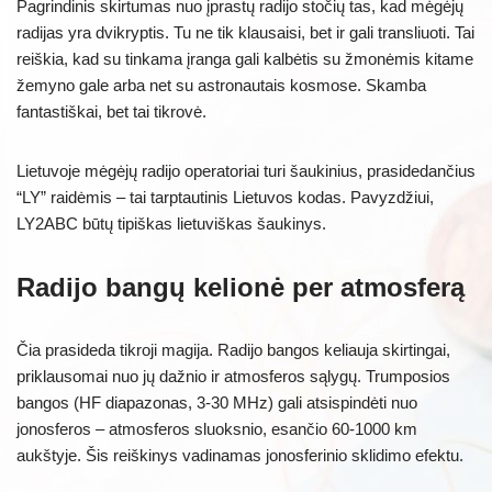
Pagrindinis skirtumas nuo įprastų radijo stočių tas, kad mėgėjų
radijas yra dvikryptis. Tu ne tik klausaisi, bet ir gali transliuoti. Tai
reiškia, kad su tinkama įranga gali kalbėtis su žmonėmis kitame
žemyno gale arba net su astronautais kosmose. Skamba
fantastiškai, bet tai tikrovė.
Lietuvoje mėgėjų radijo operatoriai turi šaukinius, prasidedančius
“LY” raidėmis – tai tarptautinis Lietuvos kodas. Pavyzdžiui,
LY2ABC būtų tipiškas lietuviškas šaukinys.
Radijo bangų kelionė per atmosferą
Čia prasideda tikroji magija. Radijo bangos keliauja skirtingai,
priklausomai nuo jų dažnio ir atmosferos sąlygų. Trumposios
bangos (HF diapazonas, 3-30 MHz) gali atsispindėti nuo
jonosferos – atmosferos sluoksnio, esančio 60-1000 km
aukštyje. Šis reiškinys vadinamas jonosferinio sklidimo efektu.