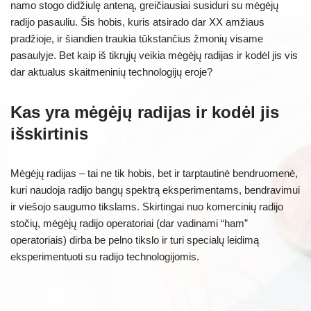
namo stogo didžiulę anteną, greičiausiai susiduri su mėgėjų
radijo pasauliu. Šis hobis, kuris atsirado dar XX amžiaus
pradžioje, ir šiandien traukia tūkstančius žmonių visame
pasaulyje. Bet kaip iš tikrųjų veikia mėgėjų radijas ir kodėl jis vis
dar aktualus skaitmeninių technologijų eroje?
Kas yra mėgėjų radijas ir kodėl jis
išskirtinis
Mėgėjų radijas – tai ne tik hobis, bet ir tarptautinė bendruomenė,
kuri naudoja radijo bangų spektrą eksperimentams, bendravimui
ir viešojo saugumo tikslams. Skirtingai nuo komercinių radijo
stočių, mėgėjų radijo operatoriai (dar vadinami “ham”
operatoriais) dirba be pelno tikslo ir turi specialų leidimą
eksperimentuoti su radijo technologijomis.