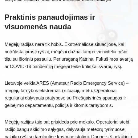
Praktinis panaudojimas ir
visuomenės nauda
Mėgėjų radijas nėra tik hobis. Ekstremaliose situacijose, kai
nutrūksta įprasti ryšiai, mėgėjai dažnai tampa vieninteliu ryšio
tiltu su išoriniu pasauliu. Per uraganą Katrina, Fukušimos avariją
ar COVID-19 pandemiją mėgėjai teikė kritiškai svarbų ryšį.
Lietuvoje veikia ARES (Amateur Radio Emergency Service) –
mėgėjų tarnybos ekstremalių situacijų metu. Operatoriai
reguliariai dalyvauja pratybose su Priešgaisrinės apsaugos ir
gelbėjimo departamentu, policija ir kitomis tarnybomis.
Mėgėjų radijas taip pat prisideda prie mokslo. Operatoriai stebi
radijo bangų sklidimo sąlygas, dalyvauja meteorų tyrimuose,
palaiko ryšį su tarptautine kosmine stotimi. Daugelis šiuolaikinių