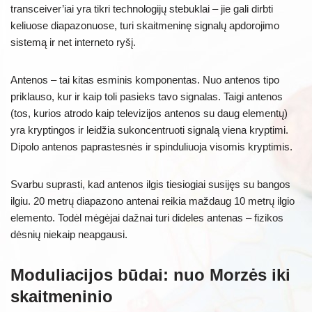
transceiver’iai yra tikri technologijų stebuklai – jie gali dirbti
keliuose diapazonuose, turi skaitmeninę signalų apdorojimo
sistemą ir net interneto ryšį.
Antenos – tai kitas esminis komponentas. Nuo antenos tipo
priklauso, kur ir kaip toli pasieks tavo signalas. Taigi antenos
(tos, kurios atrodo kaip televizijos antenos su daug elementų)
yra kryptingos ir leidžia sukoncentruoti signalą viena kryptimi.
Dipolo antenos paprastesnės ir spinduliuoja visomis kryptimis.
Svarbu suprasti, kad antenos ilgis tiesiogiai susijęs su bangos
ilgiu. 20 metrų diapazono antenai reikia maždaug 10 metrų ilgio
elemento. Todėl mėgėjai dažnai turi dideles antenas – fizikos
dėsnių niekaip neapgausi.
Moduliacijos būdai: nuo Morzės iki
skaitmeninio