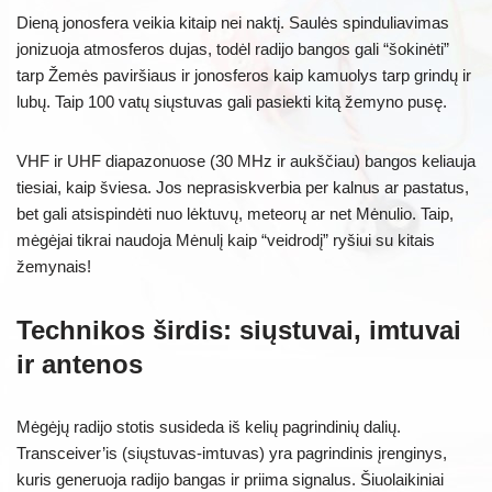
Dieną jonosfera veikia kitaip nei naktį. Saulės spinduliavimas
jonizuoja atmosferos dujas, todėl radijo bangos gali “šokinėti”
tarp Žemės paviršiaus ir jonosferos kaip kamuolys tarp grindų ir
lubų. Taip 100 vatų siųstuvas gali pasiekti kitą žemyno pusę.
VHF ir UHF diapazonuose (30 MHz ir aukščiau) bangos keliauja
tiesiai, kaip šviesa. Jos neprasiskverbia per kalnus ar pastatus,
bet gali atsispindėti nuo lėktuvų, meteorų ar net Mėnulio. Taip,
mėgėjai tikrai naudoja Mėnulį kaip “veidrodį” ryšiui su kitais
žemynais!
Technikos širdis: siųstuvai, imtuvai
ir antenos
Mėgėjų radijo stotis susideda iš kelių pagrindinių dalių.
Transceiver’is (siųstuvas-imtuvas) yra pagrindinis įrenginys,
kuris generuoja radijo bangas ir priima signalus. Šiuolaikiniai