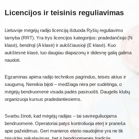
Licencijos ir teisinis reguliavimas
Lietuvoje mėgėjų radijo licenciją išduoda Ryšių reguliavimo
tarnyba (RRT). Yra trys licencijos kategorijos: pradedančiojo (N
klasė), bendroji (A klasė) ir aukščiausioji (E klasė). Kuo
aukštesnė klasė, tuo daugiau diapazonų ir didesnę galią galima
naudoti.
Egzaminas apima radijo technikos pagrindus, teisės aktus ir
saugumą. Nereikia bijoti – medžiaga nėra per sudėtinga, o
mėgėjų bendruomenė visada padės pasiruošti. Daugelis klubų
organizuoja kursus pradedantiesiems.
Svarbu žinoti, kad mėgėjų radijas – tai savireguliuojama
bendruomenė. Operatoriai patys kontroliuoja eterį ir praneša
apie pažeidimus. Geri manieros eterio naudojime yra ne tik
taisyklės reikalavimas, bet ir bendruomenės tradicija.