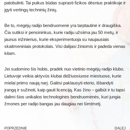
patobulinti. Tai puikus būdas suprasti fizikos dėsnius praktikoje ir
įgyti vertingų techninių žinių.
Be to, mėgėjų radijo bendruomenė yra tarptautinė ir draugiška.
Čia sutiksi ir pensininkus, kurie radiju užsiima jau 50 metų, ir
jaunus inžinierius, kurie eksperimentuoja su naujausiais
skaitmeniniais protokolais. Visi dalijasi žiniomis ir padeda vienas
kitam.
Jei sudomino šis hobis, pradėk nuo vietinio mėgėjų radijo klubo.
Lietuvoje veikia aktyvūs klubai didžiuosiuose miestuose, kurie
mielai priims naują narį. Galėsi paklausyti eterio, išbandyti
įrangą ir sužinoti, kaip gauti licenciją. Kas žino – galbūt ir tu tapsi
dalimi šios unikalios technologinės bendruomenės, kuri jungia
žmones per radijo bangas jau daugiau nei šimtmetį.
POPRZEDNIE
DALEJ