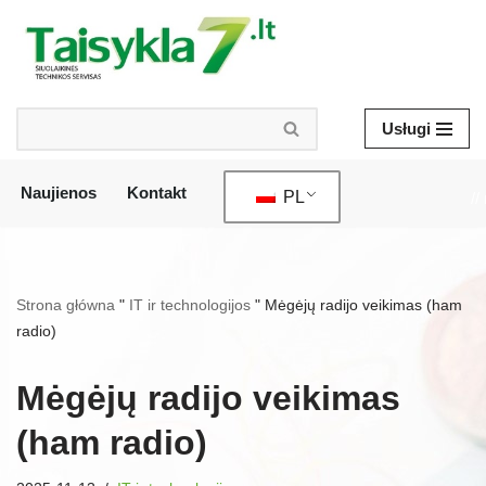
Przejdź
do
treści
Usługi
Naujienos
Kontakt
PL
//
Strona główna
"
IT ir technologijos
"
Mėgėjų radijo veikimas (ham
radio)
Mėgėjų radijo veikimas
(ham radio)