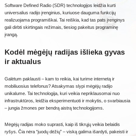
Software Defined Radio (SDR) technologijos leidžia kurti
universalius radijo įrenginius, kuriuose dauguma funkcijų
realizuojama programiškai. Tai reiškia, kad tas pats įrenginys
gali dirbti skirtingais režimais, tiesiog pakeitus programinę
įrangą.
Kodėl mėgėjų radijas išlieka gyvas
ir aktualus
Galėtum paklausti – kam to reikia, kai turime internetą ir
mobiliuosius telefonus? Atsakymas slypi mėgėjų radijo
unikalume. Tai technologija, kuri veikia nepriklausomai nuo
infrastruktūros, leidžia eksperimentuoti ir mokytis, o svarbiausia
– jungia žmones per bendrą aistrą technologijoms.
Mėgėjų radijas moko suprasti, kaip iš tikrųjų veikia belaidis
ryšys. Čia nėra “juodų dėžių” – viską galima išardyti, pakeisti ir