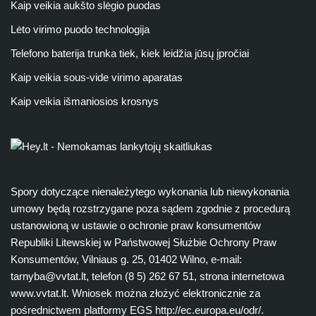
Kaip veikia aukšto slėgio puodas
Lėto virimo puodo technologija
Telefono baterija trunka tiek, kiek leidžia jūsų įpročiai
Kaip veikia sous-vide virimo aparatas
Kaip veikia išmaniosios krosnys
Spory dotyczące nienależytego wykonania lub niewykonania
umowy będą rozstrzygane poza sądem zgodnie z procedurą
ustanowioną w ustawie o ochronie praw konsumentów
Republiki Litewskiej w Państwowej Służbie Ochrony Praw
Konsumentów, Vilniaus g. 25, 01402 Wilno, e-mail:
tarnyba@vvtat.lt
, telefon (8 5) 262 67 51, strona internetowa
www.vvtat.lt. Wniosek można złożyć elektronicznie za
pośrednictwem platformy EGS http://ec.europa.eu/odr/.