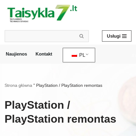
Przejdź
do
treści
Usługi
Naujienos
Kontakt
PL
//
Strona główna
"
PlayStation / PlayStation remontas
PlayStation /
PlayStation remontas