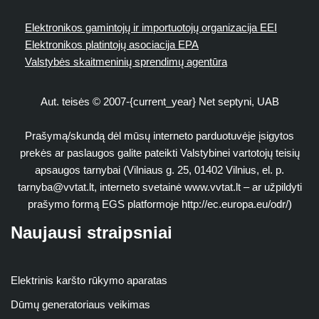
Elektronikos gamintojų ir importuotojų organizacija EEI
Elektronikos platintojų asociacija EPA
Valstybės skaitmeninių sprendimų agentūra
Aut. teisės © 2007-{current_year} Net septyni, UAB
Prašymą/skundą dėl mūsų interneto parduotuvėje įsigytos
prekės ar paslaugos galite pateikti Valstybinei vartotojų teisių
apsaugos tarnybai (Vilniaus g. 25, 01402 Vilnius, el. p.
tarnyba@vvtat.lt
, interneto svetainė www.vvtat.lt – ar užpildyti
prašymo formą EGS platformoje http://ec.europa.eu/odr/)
Naujausi straipsniai
Elektrinis karšto rūkymo aparatas
Dūmų generatoriaus veikimas