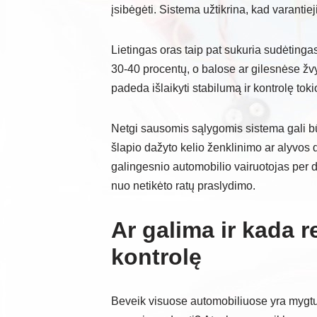
įsibėgėti. Sistema užtikrina, kad varantieji
Lietingas oras taip pat sukuria sudėtin
30-40 procentų, o balose ar gilesnėse žvyr
padeda išlaikyti stabilumą ir kontrolę tok
Netgi sausomis sąlygomis sistema gali bū
šlapio dažyto kelio ženklinimo ar alyvos d
galingesnio automobilio vairuotojas per 
nuo netikėto ratų praslydimo.
Ar galima ir kada r
kontrolę
Beveik visuose automobiliuose yra mygtukas