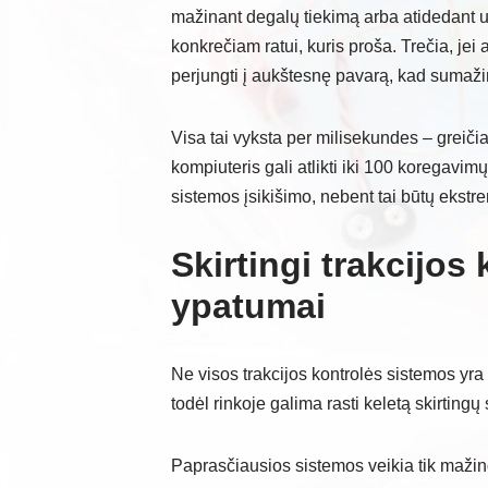
mažinant degalų tiekimą arba atidedant už
konkrečiam ratui, kuris proša. Trečia, jei
perjungti į aukštesnę pavarą, kad suma
Visa tai vyksta per milisekundes – greiči
kompiuteris gali atlikti iki 100 koregavi
sistemos įsikišimo, nebent tai būtų ekstr
Skirtingi trakcijos 
ypatumai
Ne visos trakcijos kontrolės sistemos yra 
todėl rinkoje galima rasti keletą skirtingų
Paprasčiausios sistemos veikia tik mažin