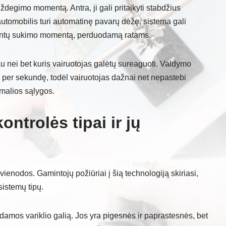
degimo momentą. Antra, ji gali pritaikyti stabdžius
 automobilis turi automatinę pavarų dėžę, sistema gali
žintų sukimo momentą, perduodamą ratams.
au nei bet kuris vairuotojas galėtų sureaguoti. Valdymo
mų per sekundę, todėl vairuotojas dažnai net nepastebi
emalios sąlygos.
kontrolės tipai ir jų
vienodos. Gamintojų požiūriai į šią technologiją skiriasi,
 sistemų tipų.
damos variklio galią. Jos yra pigesnės ir paprastesnės, bet