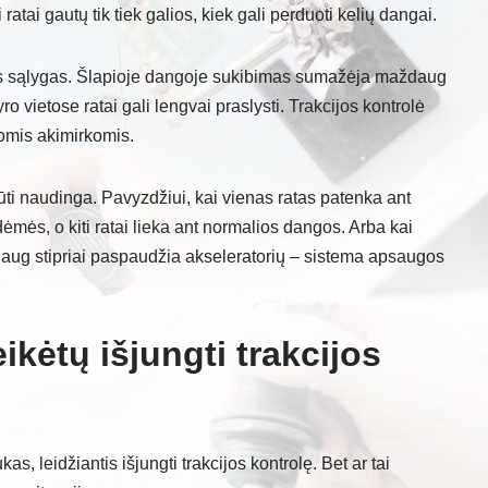
 ratai gautų tik tiek galios, kiek gali perduoti kelių dangai.
gas sąlygas. Šlapioje dangoje sukibimas sumažėja maždaug
o vietose ratai gali lengvai praslysti. Trakcijos kontrolė
iomis akimirkomis.
ti naudinga. Pavyzdžiui, kai vienas ratas patenka ant
ėmės, o kiti ratai lieka ant normalios dangos. Arba kai
daug stipriai paspaudžia akseleratorių – sistema apsaugos
eikėtų išjungti trakcijos
, leidžiantis išjungti trakcijos kontrolę. Bet ar tai