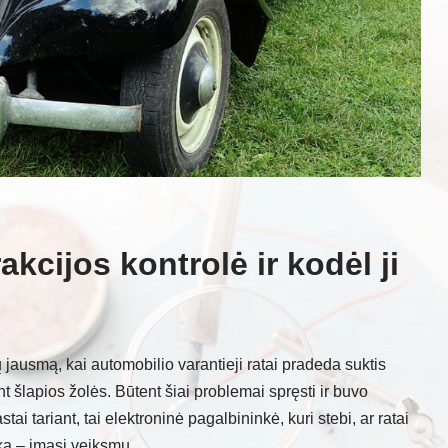
rakcijos kontrolė ir kodėl ji
jausmą, kai automobilio varantieji ratai pradeda suktis
t šlapios žolės. Būtent šiai problemai spręsti ir buvo
ai tariant, tai elektroninė pagalbininkė, kuri stebi, ar ratai
nka – imasi veiksmų.