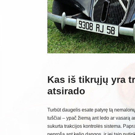
Kas iš tikrųjų yra t
atsirado
Turbūt daugelis esate patyrę tą nemalonų 
tuščiai – ypač žiemą ant ledo ar vasarą an
sukurta trakcijos kontrolės sistema. Paprast
neproša ant kelio dangos, ir jei taip nuti