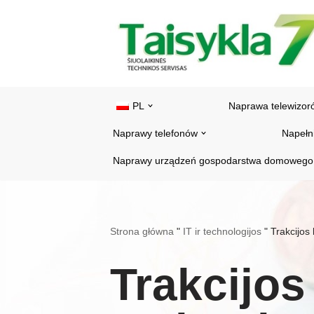
Przejdź
do
treści
PL
Naprawa telewizor
Naprawy telefonów
Napełn
Naprawy urządzeń gospodarstwa domowego
Strona główna
"
IT ir technologijos
"
Trakcijos 
Trakcijos