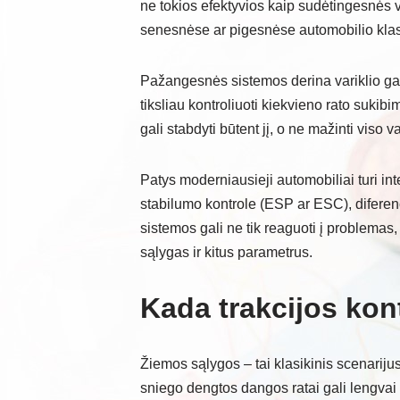
ne tokios efektyvios kaip sudėtingesnės v
senesnėse ar pigesnėse automobilio kla
Pažangesnės sistemos derina variklio gali
tiksliau kontroliuoti kiekvieno rato sukibi
gali stabdyti būtent jį, o ne mažinti viso va
Patys moderniausieji automobiliai turi int
stabilumo kontrole (ESP ar ESC), diferenc
sistemos gali ne tik reaguoti į problemas,
sąlygas ir kitus parametrus.
Kada trakcijos kont
Žiemos sąlygos – tai klasikinis scenarijus,
sniego dengtos dangos ratai gali lengvai p