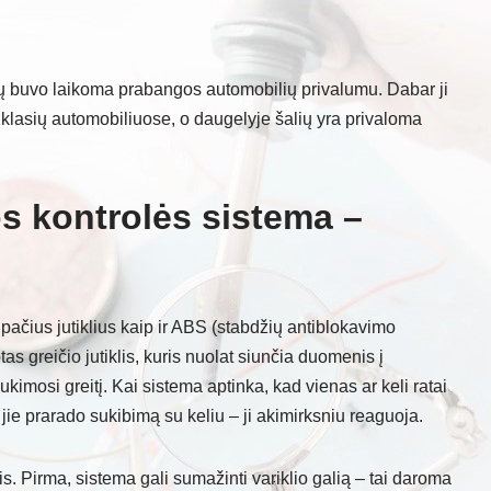
žių buvo laikoma prabangos automobilių privalumu. Dabar ji
ų klasių automobiliuose, o daugelyje šalių yra privaloma
os kontrolės sistema –
pačius jutiklius kaip ir ABS (stabdžių antiblokavimo
s greičio jutiklis, kuris nuolat siunčia duomenis į
kimosi greitį. Kai sistema aptinka, kad vienas ar keli ratai
ad jie prarado sukibimą su keliu – ji akimirksniu reaguoja.
s. Pirma, sistema gali sumažinti variklio galią – tai daroma