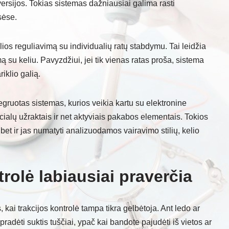
ersijos. Tokias sistemas dažniausiai galima rasti
sėse.
os reguliavimą su individualių ratų stabdymu. Tai leidžia
mą su keliu. Pavyzdžiui, jei tik vienas ratas proša, sistema
riklio galią.
egruotas sistemas, kurios veikia kartu su elektronine
ialų užraktais ir net aktyviais pakabos elementais. Tokios
 bet ir jas numatyti analizuodamos vairavimo stilių, kelio
rolė labiausiai praverčia
 kai trakcijos kontrolė tampa tikra gelbėtoja. Ant ledo ar
radėti suktis tuščiai, ypač kai bandote pajudėti iš vietos ar