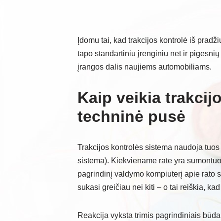
Įdomu tai, kad trakcijos kontrolė iš prad
tapo standartiniu įrenginiu net ir pigesni
įrangos dalis naujiems automobiliams.
Kaip veikia trakcij
techninė pusė
Trakcijos kontrolės sistema naudoja tuos 
sistema). Kiekviename rate yra sumontuota
pagrindinį valdymo kompiuterį apie rato su
sukasi greičiau nei kiti – o tai reiškia, k
Reakcija vyksta trimis pagrindiniais būdai