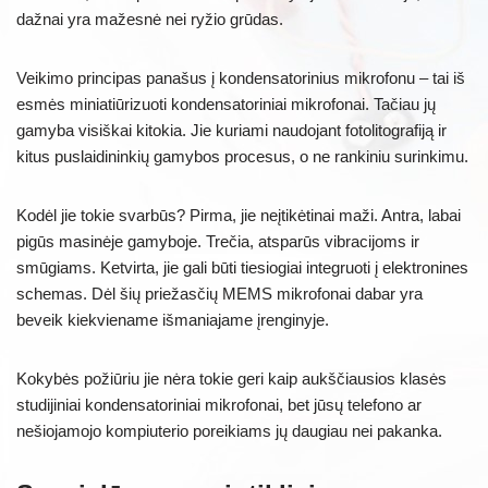
dažnai yra mažesnė nei ryžio grūdas.
Veikimo principas panašus į kondensatorinius mikrofonu – tai iš
esmės miniatiūrizuoti kondensatoriniai mikrofonai. Tačiau jų
gamyba visiškai kitokia. Jie kuriami naudojant fotolitografiją ir
kitus puslaidininkių gamybos procesus, o ne rankiniu surinkimu.
Kodėl jie tokie svarbūs? Pirma, jie neįtikėtinai maži. Antra, labai
pigūs masinėje gamyboje. Trečia, atsparūs vibracijoms ir
smūgiams. Ketvirta, jie gali būti tiesiogiai integruoti į elektronines
schemas. Dėl šių priežasčių MEMS mikrofonai dabar yra
beveik kiekviename išmaniajame įrenginyje.
Kokybės požiūriu jie nėra tokie geri kaip aukščiausios klasės
studijiniai kondensatoriniai mikrofonai, bet jūsų telefono ar
nešiojamojo kompiuterio poreikiams jų daugiau nei pakanka.