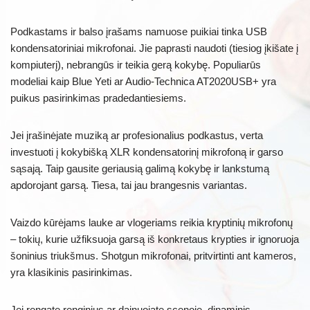
Podkastams ir balso įrašams namuose puikiai tinka USB
kondensatoriniai mikrofonai. Jie paprasti naudoti (tiesiog įkišate į
kompiuterį), nebrangūs ir teikia gerą kokybę. Populiarūs
modeliai kaip Blue Yeti ar Audio-Technica AT2020USB+ yra
puikus pasirinkimas pradedantiesiems.
Jei įrašinėjate muziką ar profesionalius podkastus, verta
investuoti į kokybišką XLR kondensatorinį mikrofoną ir garso
sąsają. Taip gausite geriausią galimą kokybę ir lankstumą
apdorojant garsą. Tiesa, tai jau brangesnis variantas.
Vaizdo kūrėjams lauke ar vlogeriams reikia kryptinių mikrofonų
– tokių, kurie užfiksuoja garsą iš konkretaus krypties ir ignoruoja
šoninius triukšmus. Shotgun mikrofonai, pritvirtinti ant kameros,
yra klasikinis pasirinkimas.
Jei rengate renginius ar dainuojate scenoje, dinaminis