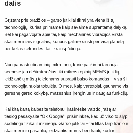
dalis
Grįžtant prie pradžios – garso jutikliai tikrai yra viena iš tų
technologijų, kurias priimame kaip savaime suprantamą dalyką.
Bet kai pagalvojate apie tai, kaip mechaninės vibracijos virsta
skaitmeniniais signalais, kuriuos galime siųsti per visą planetą
per kelias sekundes, tai tikrai įspūdinga.
Nuo paprastų dinaminių mikrofonų, kurie patikimai tarnauja
scenose jau dešimtmečius, iki mikroskopinių MEMS jutiklių,
leidžiančių mūsų telefonams suprasti balso komandas – visa ši
technologija nuolat tobulėja. O mes, kaip vartotojai, gauname vis
geresnę garso kokybę, mažesnius įrenginius ir daugiau funkcijų.
Kai kitą kartą kalbėsite telefonu, įrašinėsite vaizdo įrašą ar
tiesiog pasakysite “Ok Google”, prisiminkite, kad už viso to slypi
sudėtinga fizika ir inžinerija. Garso jutikliai – tai tiltas tarp fizinio ir
skaitmeninio pasaulio, leidžiantis mums bendrauti, kurti ir