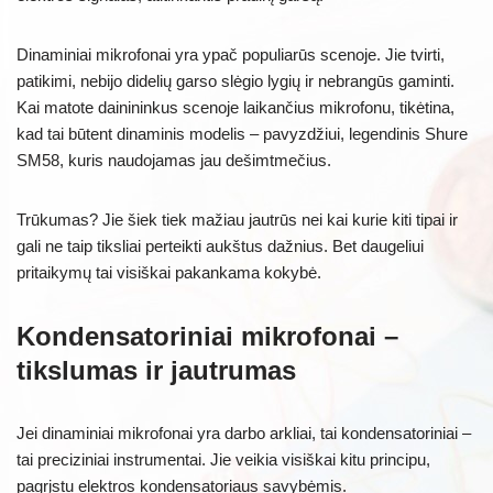
Dinaminiai mikrofonai yra ypač populiarūs scenoje. Jie tvirti,
patikimi, nebijo didelių garso slėgio lygių ir nebrangūs gaminti.
Kai matote dainininkus scenoje laikančius mikrofonu, tikėtina,
kad tai būtent dinaminis modelis – pavyzdžiui, legendinis Shure
SM58, kuris naudojamas jau dešimtmečius.
Trūkumas? Jie šiek tiek mažiau jautrūs nei kai kurie kiti tipai ir
gali ne taip tiksliai perteikti aukštus dažnius. Bet daugeliui
pritaikymų tai visiškai pakankama kokybė.
Kondensatoriniai mikrofonai –
tikslumas ir jautrumas
Jei dinaminiai mikrofonai yra darbo arkliai, tai kondensatoriniai –
tai preciziniai instrumentai. Jie veikia visiškai kitu principu,
pagrįstu elektros kondensatoriaus savybėmis.