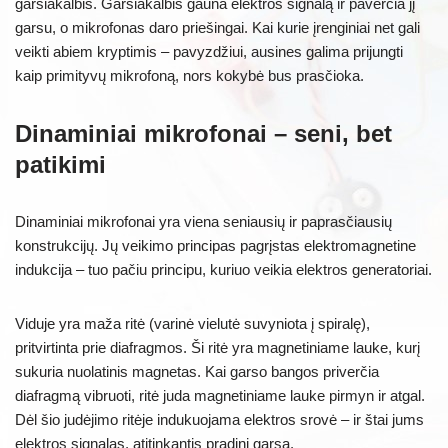
garsiakalbis. Garsiakalbis gauna elektros signalą ir paverčia jį
garsu, o mikrofonas daro priešingai. Kai kurie įrenginiai net gali
veikti abiem kryptimis – pavyzdžiui, ausines galima prijungti
kaip primityvų mikrofoną, nors kokybė bus prasčioka.
Dinaminiai mikrofonai – seni, bet
patikimi
Dinaminiai mikrofonai yra viena seniausių ir paprasčiausių
konstrukcijų. Jų veikimo principas pagrįstas elektromagnetine
indukcija – tuo pačiu principu, kuriuo veikia elektros generatoriai.
Viduje yra maža ritė (varinė vielutė suvyniota į spiralę),
pritvirtinta prie diafragmos. Ši ritė yra magnetiniame lauke, kurį
sukuria nuolatinis magnetas. Kai garso bangos priverčia
diafragmą vibruoti, ritė juda magnetiniame lauke pirmyn ir atgal.
Dėl šio judėjimo ritėje indukuojama elektros srovė – ir štai jums
elektros signalas, atitinkantis pradinį garsą.