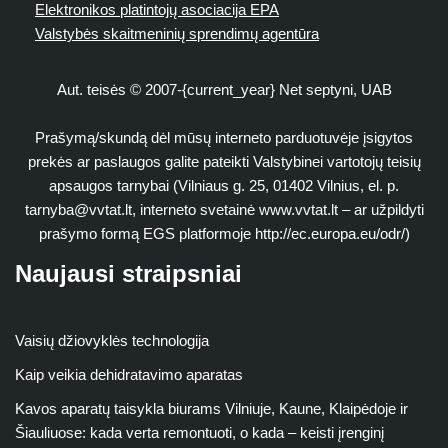
Elektronikos platintojų asociacija EPA
Valstybės skaitmeninių sprendimų agentūra
Aut. teisės © 2007-{current_year} Net septyni, UAB
Prašymą/skundą dėl mūsų interneto parduotuvėje įsigytos
prekės ar paslaugos galite pateikti Valstybinei vartotojų teisių
apsaugos tarnybai (Vilniaus g. 25, 01402 Vilnius, el. p.
tarnyba@vvtat.lt
, interneto svetainė www.vvtat.lt – ar užpildyti
prašymo formą EGS platformoje http://ec.europa.eu/odr/)
Naujausi straipsniai
Vaisių džiovyklės technologija
Kaip veikia dehidratavimo aparatas
Kavos aparatų taisykla biurams Vilniuje, Kaune, Klaipėdoje ir
Šiauliuose: kada verta remontuoti, o kada – keisti įrenginį