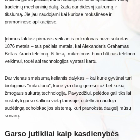
tradicinių mechaninių dalių, žada dar didesnį jautrumą ir
tikslumą. Jie jau naudojami kai kuriose mokslinėse ir
pramoninėse aplikacijose.
Įdomus faktas: pirmasis veikiantis mikrofonas buvo sukurtas
1876 metais – tais pačiais metais, kai Alexanderis Grahamas
Bellas išrado telefoną. Iš tiesų, mikrofonas buvo būtinas telefono
veikimui, todėl abi technologijos vystėsi kartu.
Dar vienas smalsumą keliantis dalykas – kai kurie gyvūnai turi
biologinius “mikrofonu”, kurie yra daug geresni už bet kokią
žmogaus sukurtą technologiją. Pavyzdžiui, pelėdos gali tiksliai
nustatyti garso šaltinio vietą tamsoje, o delfinai naudoja
sudėtingą echolokacijos sistemą, kuri pranoksta daugelį mūsų
sonarų.
Garso jutikliai kaip kasdienybės