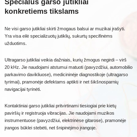
Specialūs garso jutikliai
konkretiems tikslams
Ne visi garso jutikliai skirti žmogaus balsui ar muzikai įrašyti.
Yra visa eilė specializuotų jutiklių, sukurtų specifinėms
užduotims.
Ultragarso jutikliai veikia dažniais, kurių žmogus negirdi – virš
20 kHz. Jie naudojami atstumui matuoti (pavyzdžiui, automobilio
parkavimo davikliuose), medicininėje diagnostikoje (ultragarso
tyrimai), pramonėje defektams aptikti ir net šikšnosparnių
navigacijai tyrinėti.
Kontaktiniai garso jutikliai pritvirtinami tiesiogiai prie kietų
paviršių ir registruoja vibracijas. Jie naudojami muzikos
instrumentuose (pavyzdžiui, elektrinėse gitarose), pramonėje
įrangos būklei stebėti, net šnipinėjimo įrangoje.