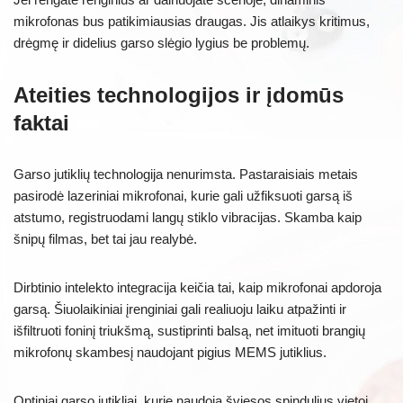
mikrofonas bus patikimiausias draugas. Jis atlaikys kritimus,
drėgmę ir didelius garso slėgio lygius be problemų.
Ateities technologijos ir įdomūs
faktai
Garso jutiklių technologija nenurimsta. Pastaraisiais metais
pasirodė lazeriniai mikrofonai, kurie gali užfiksuoti garsą iš
atstumo, registruodami langų stiklo vibracijas. Skamba kaip
šnipų filmas, bet tai jau realybė.
Dirbtinio intelekto integracija keičia tai, kaip mikrofonai apdoroja
garsą. Šiuolaikiniai įrenginiai gali realiuoju laiku atpažinti ir
išfiltruoti foninį triukšmą, sustiprinti balsą, net imituoti brangių
mikrofonų skambesį naudojant pigius MEMS jutiklius.
Optiniai garso jutikliai, kurie naudoja šviesos spindulius vietoj