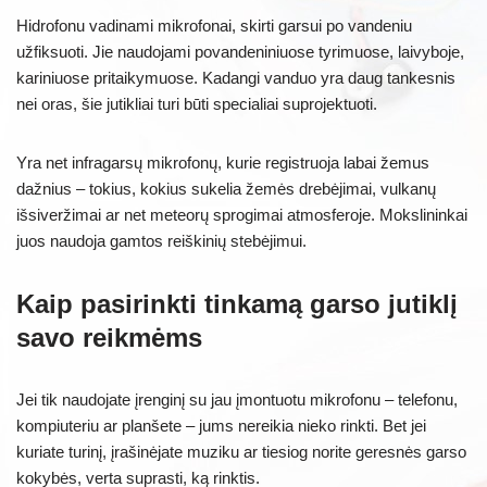
Hidrofonu vadinami mikrofonai, skirti garsui po vandeniu
užfiksuoti. Jie naudojami povandeniniuose tyrimuose, laivyboje,
kariniuose pritaikymuose. Kadangi vanduo yra daug tankesnis
nei oras, šie jutikliai turi būti specialiai suprojektuoti.
Yra net infragarsų mikrofonų, kurie registruoja labai žemus
dažnius – tokius, kokius sukelia žemės drebėjimai, vulkanų
išsiveržimai ar net meteorų sprogimai atmosferoje. Mokslininkai
juos naudoja gamtos reiškinių stebėjimui.
Kaip pasirinkti tinkamą garso jutiklį
savo reikmėms
Jei tik naudojate įrenginį su jau įmontuotu mikrofonu – telefonu,
kompiuteriu ar planšete – jums nereikia nieko rinkti. Bet jei
kuriate turinį, įrašinėjate muziku ar tiesiog norite geresnės garso
kokybės, verta suprasti, ką rinktis.