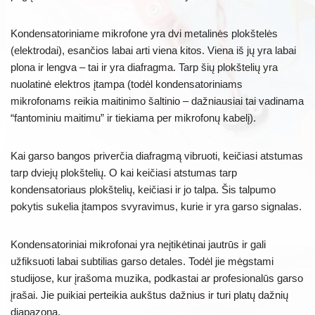
Kondensatoriniame mikrofone yra dvi metalinės plokštelės
(elektrodai), esančios labai arti viena kitos. Viena iš jų yra labai
plona ir lengva – tai ir yra diafragma. Tarp šių plokštelių yra
nuolatinė elektros įtampa (todėl kondensatoriniams
mikrofonams reikia maitinimo šaltinio – dažniausiai tai vadinama
“fantominiu maitimu” ir tiekiama per mikrofonų kabelį).
Kai garso bangos priverčia diafragmą vibruoti, keičiasi atstumas
tarp dviejų plokštelių. O kai keičiasi atstumas tarp
kondensatoriaus plokštelių, keičiasi ir jo talpa. Šis talpumo
pokytis sukelia įtampos svyravimus, kurie ir yra garso signalas.
Kondensatoriniai mikrofonai yra neįtikėtinai jautrūs ir gali
užfiksuoti labai subtilias garso detales. Todėl jie mėgstami
studijose, kur įrašoma muzika, podkastai ar profesionalūs garso
įrašai. Jie puikiai perteikia aukštus dažnius ir turi platų dažnių
diapazoną.