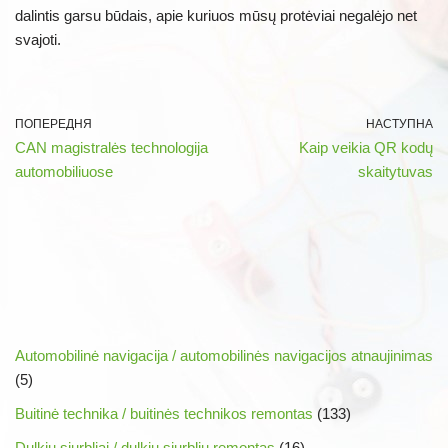
dalintis garsu būdais, apie kuriuos mūsų protėviai negalėjo net
svajoti.
ПОПЕРЕДНЯ
НАСТУПНА
CAN magistralės technologija
Kaip veikia QR kodų
automobiliuose
skaitytuvas
Automobilinė navigacija / automobilinės navigacijos atnaujinimas
(5)
Buitinė technika / buitinės technikos remontas
(133)
Dulkių siurbliai / dulkių siurblių remontas
(16)