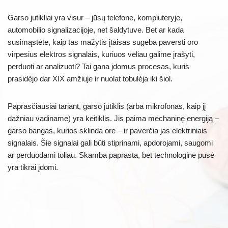
Garso jutikliai yra visur – jūsų telefone, kompiuteryje,
automobilio signalizacijoje, net šaldytuve. Bet ar kada
susimąstėte, kaip tas mažytis įtaisas sugeba paversti oro
virpesius elektros signalais, kuriuos vėliau galime įrašyti,
perduoti ar analizuoti? Tai gana įdomus procesas, kuris
prasidėjo dar XIX amžiuje ir nuolat tobulėja iki šiol.
Paprasčiausiai tariant, garso jutiklis (arba mikrofonas, kaip jį
dažniau vadiname) yra keitiklis. Jis paima mechaninę energiją –
garso bangas, kurios sklinda ore – ir paverčia jas elektriniais
signalais. Šie signalai gali būti stiprinami, apdorojami, saugomi
ar perduodami toliau. Skamba paprasta, bet technologinė pusė
yra tikrai įdomi.