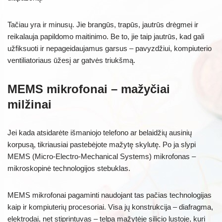
Tačiau yra ir minusų. Jie brangūs, trapūs, jautrūs drėgmei ir
reikalauja papildomo maitinimo. Be to, jie taip jautrūs, kad gali
užfiksuoti ir nepageidaujamus garsus – pavyzdžiui, kompiuterio
ventiliatoriaus ūžesį ar gatvės triukšmą.
MEMS mikrofonai – mažyčiai
milžinai
Jei kada atsidarėte išmaniojo telefono ar belaidžių ausinių
korpusą, tikriausiai pastebėjote mažytę skylutę. Po ja slypi
MEMS (Micro-Electro-Mechanical Systems) mikrofonas –
mikroskopinė technologijos stebuklas.
MEMS mikrofonai pagaminti naudojant tas pačias technologijas
kaip ir kompiuterių procesoriai. Visa jų konstrukcija – diafragma,
elektrodai, net stiprintuvas – telpa mažytėje silicio lustoje, kuri