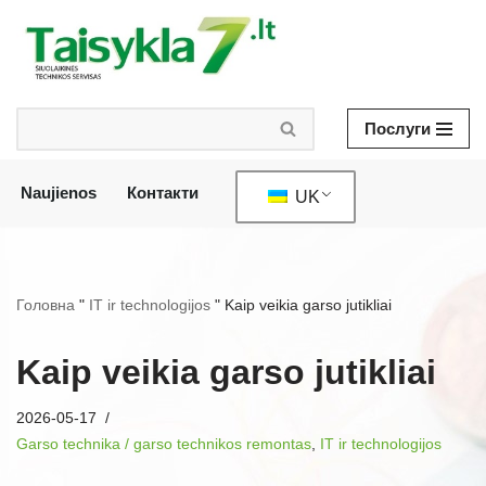
Перейти
до
змісту
Послуги
Naujienos
Контакти
UK
Головна
"
IT ir technologijos
"
Kaip veikia garso jutikliai
Kaip veikia garso jutikliai
2026-05-17
Garso technika / garso technikos remontas
,
IT ir technologijos