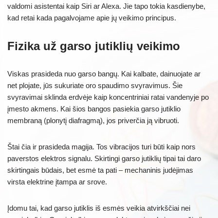
valdomi asistentai kaip Siri ar Alexa. Jie tapo tokia kasdienybe,
kad retai kada pagalvojame apie jų veikimo principus.
Fizika už garso jutiklių veikimo
Viskas prasideda nuo garso bangų. Kai kalbate, dainuojate ar
net plojate, jūs sukuriate oro spaudimo svyravimus. Šie
svyravimai sklinda erdvėje kaip koncentriniai ratai vandenyje po
įmesto akmens. Kai šios bangos pasiekia garso jutiklio
membraną (plonytį diafragmą), jos priverčia ją vibruoti.
Štai čia ir prasideda magija. Tos vibracijos turi būti kaip nors
paverstos elektros signalu. Skirtingi garso jutiklių tipai tai daro
skirtingais būdais, bet esmė ta pati – mechaninis judėjimas
virsta elektrine įtampa ar srove.
Įdomu tai, kad garso jutiklis iš esmės veikia atvirkščiai nei