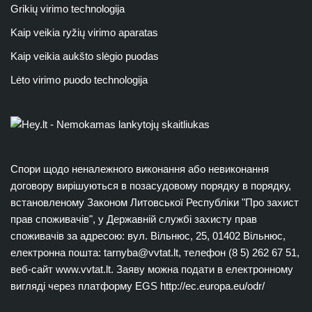
Grikių virimo technologija
Kaip veikia ryžių virimo aparatas
Kaip veikia aukšto slėgio puodas
Lėto virimo puodo technologija
Спори щодо неналежного виконання або невиконання
договору вирішуються в позасудовому порядку в порядку,
встановленому Законом Литовської Республіки "Про захист
прав споживачів", у Державній службі захисту прав
споживачів за адресою: вул. Вільнюс, 25, 01402 Вільнюс,
електронна пошта:
tarnyba@vvtat.lt
, телефон (8 5) 262 67 51,
веб-сайт www.vvtat.lt. Заяву можна подати в електронному
вигляді через платформу EGS http://ec.europa.eu/odr/