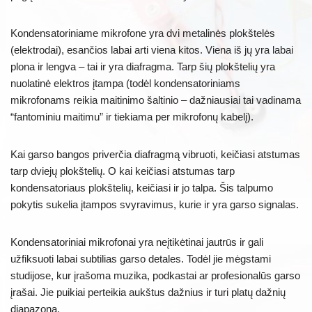
Kondensatoriniame mikrofone yra dvi metalinės plokštelės
(elektrodai), esančios labai arti viena kitos. Viena iš jų yra labai
plona ir lengva – tai ir yra diafragma. Tarp šių plokštelių yra
nuolatinė elektros įtampa (todėl kondensatoriniams
mikrofonams reikia maitinimo šaltinio – dažniausiai tai vadinama
“fantominiu maitimu” ir tiekiama per mikrofonų kabelį).
Kai garso bangos priverčia diafragmą vibruoti, keičiasi atstumas
tarp dviejų plokštelių. O kai keičiasi atstumas tarp
kondensatoriaus plokštelių, keičiasi ir jo talpa. Šis talpumo
pokytis sukelia įtampos svyravimus, kurie ir yra garso signalas.
Kondensatoriniai mikrofonai yra neįtikėtinai jautrūs ir gali
užfiksuoti labai subtilias garso detales. Todėl jie mėgstami
studijose, kur įrašoma muzika, podkastai ar profesionalūs garso
įrašai. Jie puikiai perteikia aukštus dažnius ir turi platų dažnių
diapazoną.