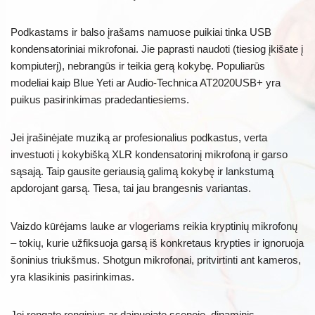
Podkastams ir balso įrašams namuose puikiai tinka USB
kondensatoriniai mikrofonai. Jie paprasti naudoti (tiesiog įkišate į
kompiuterį), nebrangūs ir teikia gerą kokybę. Populiarūs
modeliai kaip Blue Yeti ar Audio-Technica AT2020USB+ yra
puikus pasirinkimas pradedantiesiems.
Jei įrašinėjate muziką ar profesionalius podkastus, verta
investuoti į kokybišką XLR kondensatorinį mikrofoną ir garso
sąsają. Taip gausite geriausią galimą kokybę ir lankstumą
apdorojant garsą. Tiesa, tai jau brangesnis variantas.
Vaizdo kūrėjams lauke ar vlogeriams reikia kryptinių mikrofonų
– tokių, kurie užfiksuoja garsą iš konkretaus krypties ir ignoruoja
šoninius triukšmus. Shotgun mikrofonai, pritvirtinti ant kameros,
yra klasikinis pasirinkimas.
Jei rengate renginius ar dainuojate scenoje, dinaminis