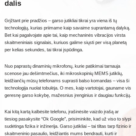
dalis
Grįžtant prie pradžios – garso jutikliai tikrai yra viena iš tų
technologijų, kurias priimame kaip savaime suprantamą dalyką.
Bet kai pagalvojate apie tai, kaip mechaninės vibracijos virsta
skaitmeniniais signalais, kuriuos galime siųsti per visą planetą
per kelias sekundes, tai tikrai įspūdinga.
Nuo paprastų dinaminių mikrofonų, kurie patikimai tarnauja
scenose jau dešimtmečius, iki mikroskopinių MEMS jutiklių,
leidžiančių mūsų telefonams suprasti balso komandas – visa ši
technologija nuolat tobulėja. O mes, kaip vartotojai, gauname vis
geresnę garso kokybę, mažesnius įrenginius ir daugiau funkcijų.
Kai kitą kartą kalbėsite telefonu, įrašinėsite vaizdo įrašą ar
tiesiog pasakysite “Ok Google”, prisiminkite, kad už viso to slypi
sudėtinga fizika ir inžinerija. Garso jutikliai – tai tiltas tarp fizinio ir
skaitmeninio pasaulio, leidžiantis mums bendrauti, kurti ir