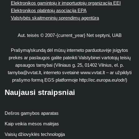
Elektronikos gamintojų ir importuotojų organizacija EEI
Elektronikos platintojų asociacija EPA
Valstybės skaitmeninių sprendimų agentūra
Aut. teisės © 2007-{current_year} Net septyni, UAB
Prašymą/skundą dėl mūsų interneto parduotuvėje įsigytos
prekės ar paslaugos galite pateikti Valstybinei vartotojų teisių
apsaugos tarnybai (Vilniaus g. 25, 01402 Vilnius, el. p.
tarnyba@vvtat.lt
, interneto svetainė www.vvtat.lt – ar užpildyti
prašymo formą EGS platformoje http://ec.europa.eu/odr/)
Naujausi straipsniai
Dešros gamybos aparatas
Kaip veikia mėsos malėjas
Vaisių džiovyklės technologija