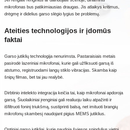
mikrofonas bus patikimiausias draugas. Jis atlaikys kritimus,
drėgmę ir didelius garso slėgio lygius be problemų.
Ateities technologijos ir įdomūs
faktai
Garso jutiklių technologija nenurimsta. Pastaraisiais metais
pasirodė lazeriniai mikrofonai, kurie gali užfiksuoti garsą iš
atstumo, registruodami langų stiklo vibracijas. Skamba kaip
šnipų filmas, bet tai jau realybė.
Dirbtinio intelekto integracija keičia tai, kaip mikrofonai apdoroja
garsą. Šiuolaikiniai įrenginiai gali realiuoju laiku atpažinti ir
išfiltruoti foninį triukšmą, sustiprinti balsą, net imituoti brangių
mikrofonų skambesį naudojant pigius MEMS jutiklius.
Optiniai garso jutikliai, kurie naudoja šviesos spindulius vietoj