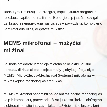
Tačiau yra ir minusų. Jie brangūs, trapūs, jautrūs drėgmei ir
reikalauja papildomo maitinimo. Be to, jie taip jautrūs, kad gali
užfiksuoti ir nepageidaujamus garsus – pavyzdžiui, kompiuterio
ventiliatoriaus ūžesį ar gatvės triukšmą.
MEMS mikrofonai – mažyčiai
milžinai
Jei kada atsidarėte išmaniojo telefono ar belaidžių ausinių
korpusą, tikriausiai pastebėjote mažytę skylutę. Po ja slypi
MEMS (Micro-Electro-Mechanical Systems) mikrofonas –
mikroskopinė technologijos stebuklas.
MEMS mikrofonai pagaminti naudojant tas pačias technologijas
kaip ir kompiuterių procesoriai. Visa jų konstrukcija – diafragma,
elektrodai, net stiprintuvas – telpa mažytėje silicio lustoje, kuri