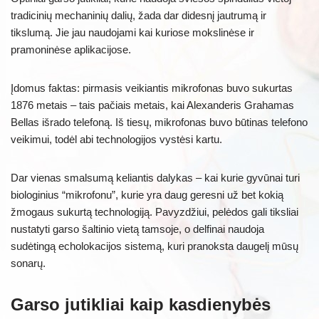
tradicinių mechaninių dalių, žada dar didesnį jautrumą ir
tikslumą. Jie jau naudojami kai kuriose mokslinėse ir
pramoninėse aplikacijose.
Įdomus faktas: pirmasis veikiantis mikrofonas buvo sukurtas
1876 metais – tais pačiais metais, kai Alexanderis Grahamas
Bellas išrado telefoną. Iš tiesų, mikrofonas buvo būtinas telefono
veikimui, todėl abi technologijos vystėsi kartu.
Dar vienas smalsumą keliantis dalykas – kai kurie gyvūnai turi
biologinius “mikrofonu”, kurie yra daug geresni už bet kokią
žmogaus sukurtą technologiją. Pavyzdžiui, pelėdos gali tiksliai
nustatyti garso šaltinio vietą tamsoje, o delfinai naudoja
sudėtingą echolokacijos sistemą, kuri pranoksta daugelį mūsų
sonarų.
Garso jutikliai kaip kasdienybės