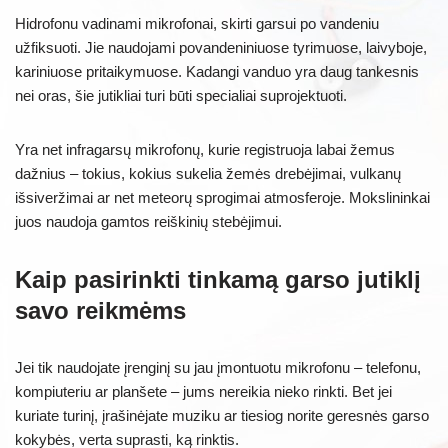
Hidrofonu vadinami mikrofonai, skirti garsui po vandeniu
užfiksuoti. Jie naudojami povandeniniuose tyrimuose, laivyboje,
kariniuose pritaikymuose. Kadangi vanduo yra daug tankesnis
nei oras, šie jutikliai turi būti specialiai suprojektuoti.
Yra net infragarsų mikrofonų, kurie registruoja labai žemus
dažnius – tokius, kokius sukelia žemės drebėjimai, vulkanų
išsiveržimai ar net meteorų sprogimai atmosferoje. Mokslininkai
juos naudoja gamtos reiškinių stebėjimui.
Kaip pasirinkti tinkamą garso jutiklį
savo reikmėms
Jei tik naudojate įrenginį su jau įmontuotu mikrofonu – telefonu,
kompiuteriu ar planšete – jums nereikia nieko rinkti. Bet jei
kuriate turinį, įrašinėjate muziku ar tiesiog norite geresnės garso
kokybės, verta suprasti, ką rinktis.