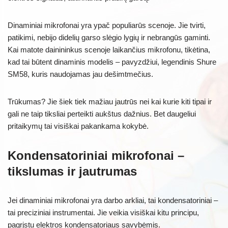
Dinaminiai mikrofonai yra ypač populiarūs scenoje. Jie tvirti,
patikimi, nebijo didelių garso slėgio lygių ir nebrangūs gaminti.
Kai matote dainininkus scenoje laikančius mikrofonu, tikėtina,
kad tai būtent dinaminis modelis – pavyzdžiui, legendinis Shure
SM58, kuris naudojamas jau dešimtmečius.
Trūkumas? Jie šiek tiek mažiau jautrūs nei kai kurie kiti tipai ir
gali ne taip tiksliai perteikti aukštus dažnius. Bet daugeliui
pritaikymų tai visiškai pakankama kokybė.
Kondensatoriniai mikrofonai –
tikslumas ir jautrumas
Jei dinaminiai mikrofonai yra darbo arkliai, tai kondensatoriniai –
tai preciziniai instrumentai. Jie veikia visiškai kitu principu,
pagrįstu elektros kondensatoriaus savybėmis.