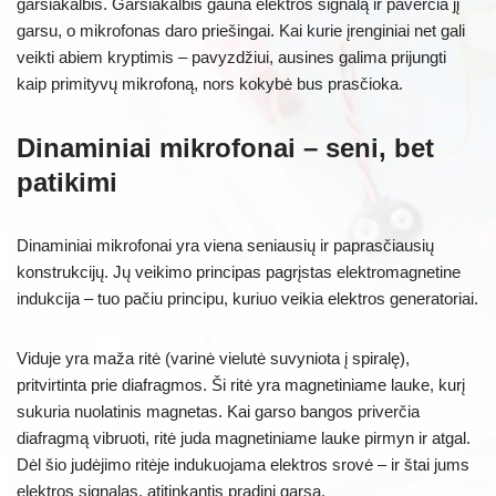
garsiakalbis. Garsiakalbis gauna elektros signalą ir paverčia jį
garsu, o mikrofonas daro priešingai. Kai kurie įrenginiai net gali
veikti abiem kryptimis – pavyzdžiui, ausines galima prijungti
kaip primityvų mikrofoną, nors kokybė bus prasčioka.
Dinaminiai mikrofonai – seni, bet
patikimi
Dinaminiai mikrofonai yra viena seniausių ir paprasčiausių
konstrukcijų. Jų veikimo principas pagrįstas elektromagnetine
indukcija – tuo pačiu principu, kuriuo veikia elektros generatoriai.
Viduje yra maža ritė (varinė vielutė suvyniota į spiralę),
pritvirtinta prie diafragmos. Ši ritė yra magnetiniame lauke, kurį
sukuria nuolatinis magnetas. Kai garso bangos priverčia
diafragmą vibruoti, ritė juda magnetiniame lauke pirmyn ir atgal.
Dėl šio judėjimo ritėje indukuojama elektros srovė – ir štai jums
elektros signalas, atitinkantis pradinį garsą.