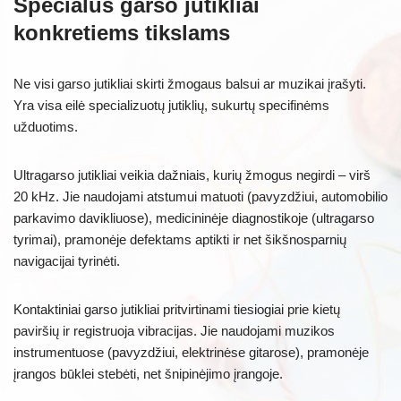
Specialūs garso jutikliai
konkretiems tikslams
Ne visi garso jutikliai skirti žmogaus balsui ar muzikai įrašyti.
Yra visa eilė specializuotų jutiklių, sukurtų specifinėms
užduotims.
Ultragarso jutikliai veikia dažniais, kurių žmogus negirdi – virš
20 kHz. Jie naudojami atstumui matuoti (pavyzdžiui, automobilio
parkavimo davikliuose), medicininėje diagnostikoje (ultragarso
tyrimai), pramonėje defektams aptikti ir net šikšnosparnių
navigacijai tyrinėti.
Kontaktiniai garso jutikliai pritvirtinami tiesiogiai prie kietų
paviršių ir registruoja vibracijas. Jie naudojami muzikos
instrumentuose (pavyzdžiui, elektrinėse gitarose), pramonėje
įrangos būklei stebėti, net šnipinėjimo įrangoje.