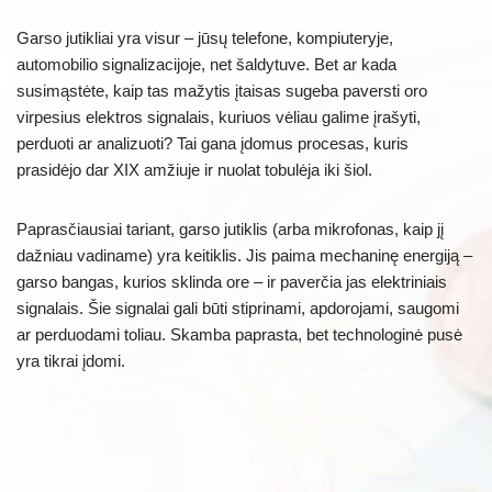
Garso jutikliai yra visur – jūsų telefone, kompiuteryje,
automobilio signalizacijoje, net šaldytuve. Bet ar kada
susimąstėte, kaip tas mažytis įtaisas sugeba paversti oro
virpesius elektros signalais, kuriuos vėliau galime įrašyti,
perduoti ar analizuoti? Tai gana įdomus procesas, kuris
prasidėjo dar XIX amžiuje ir nuolat tobulėja iki šiol.
Paprasčiausiai tariant, garso jutiklis (arba mikrofonas, kaip jį
dažniau vadiname) yra keitiklis. Jis paima mechaninę energiją –
garso bangas, kurios sklinda ore – ir paverčia jas elektriniais
signalais. Šie signalai gali būti stiprinami, apdorojami, saugomi
ar perduodami toliau. Skamba paprasta, bet technologinė pusė
yra tikrai įdomi.