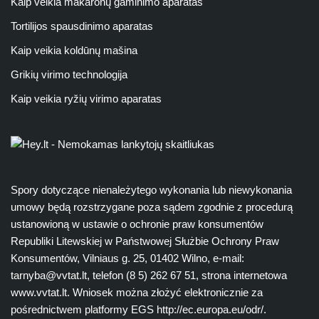
Kaip veikia makaronų gaminimo aparatas
Tortilijos spausdinimo aparatas
Kaip veikia koldūnų mašina
Grikių virimo technologija
Kaip veikia ryžių virimo aparatas
Spory dotyczące nienależytego wykonania lub niewykonania
umowy będą rozstrzygane poza sądem zgodnie z procedurą
ustanowioną w ustawie o ochronie praw konsumentów
Republiki Litewskiej w Państwowej Służbie Ochrony Praw
Konsumentów, Vilniaus g. 25, 01402 Wilno, e-mail:
tarnyba@vvtat.lt
, telefon (8 5) 262 67 51, strona internetowa
www.vvtat.lt. Wniosek można złożyć elektronicznie za
pośrednictwem platformy EGS http://ec.europa.eu/odr/.