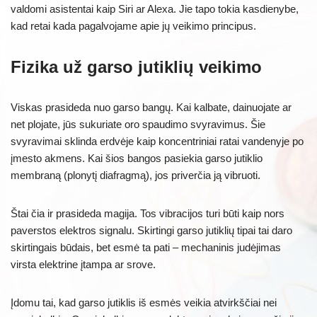
valdomi asistentai kaip Siri ar Alexa. Jie tapo tokia kasdienybe,
kad retai kada pagalvojame apie jų veikimo principus.
Fizika už garso jutiklių veikimo
Viskas prasideda nuo garso bangų. Kai kalbate, dainuojate ar
net plojate, jūs sukuriate oro spaudimo svyravimus. Šie
svyravimai sklinda erdvėje kaip koncentriniai ratai vandenyje po
įmesto akmens. Kai šios bangos pasiekia garso jutiklio
membraną (plonytį diafragmą), jos priverčia ją vibruoti.
Štai čia ir prasideda magija. Tos vibracijos turi būti kaip nors
paverstos elektros signalu. Skirtingi garso jutiklių tipai tai daro
skirtingais būdais, bet esmė ta pati – mechaninis judėjimas
virsta elektrine įtampa ar srove.
Įdomu tai, kad garso jutiklis iš esmės veikia atvirkščiai nei