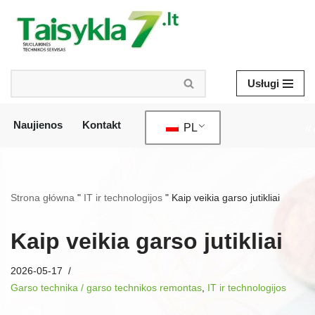
Przejdź
do
treści
Usługi
Naujienos
Kontakt
PL
//
Strona główna
"
IT ir technologijos
"
Kaip veikia garso jutikliai
Kaip veikia garso jutikliai
2026-05-17
Garso technika / garso technikos remontas
,
IT ir technologijos