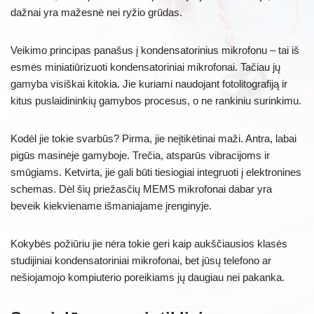
dažnai yra mažesnė nei ryžio grūdas.
Veikimo principas panašus į kondensatorinius mikrofonu – tai iš
esmės miniatiūrizuoti kondensatoriniai mikrofonai. Tačiau jų
gamyba visiškai kitokia. Jie kuriami naudojant fotolitografiją ir
kitus puslaidininkių gamybos procesus, o ne rankiniu surinkimu.
Kodėl jie tokie svarbūs? Pirma, jie neįtikėtinai maži. Antra, labai
pigūs masinėje gamyboje. Trečia, atsparūs vibracijoms ir
smūgiams. Ketvirta, jie gali būti tiesiogiai integruoti į elektronines
schemas. Dėl šių priežasčių MEMS mikrofonai dabar yra
beveik kiekviename išmaniajame įrenginyje.
Kokybės požiūriu jie nėra tokie geri kaip aukščiausios klasės
studijiniai kondensatoriniai mikrofonai, bet jūsų telefono ar
nešiojamojo kompiuterio poreikiams jų daugiau nei pakanka.