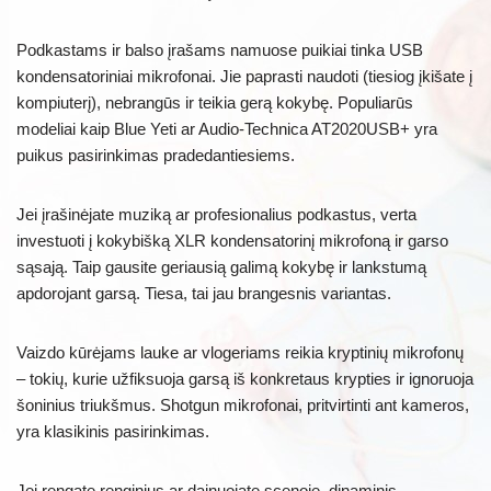
Podkastams ir balso įrašams namuose puikiai tinka USB
kondensatoriniai mikrofonai. Jie paprasti naudoti (tiesiog įkišate į
kompiuterį), nebrangūs ir teikia gerą kokybę. Populiarūs
modeliai kaip Blue Yeti ar Audio-Technica AT2020USB+ yra
puikus pasirinkimas pradedantiesiems.
Jei įrašinėjate muziką ar profesionalius podkastus, verta
investuoti į kokybišką XLR kondensatorinį mikrofoną ir garso
sąsają. Taip gausite geriausią galimą kokybę ir lankstumą
apdorojant garsą. Tiesa, tai jau brangesnis variantas.
Vaizdo kūrėjams lauke ar vlogeriams reikia kryptinių mikrofonų
– tokių, kurie užfiksuoja garsą iš konkretaus krypties ir ignoruoja
šoninius triukšmus. Shotgun mikrofonai, pritvirtinti ant kameros,
yra klasikinis pasirinkimas.
Jei rengate renginius ar dainuojate scenoje, dinaminis