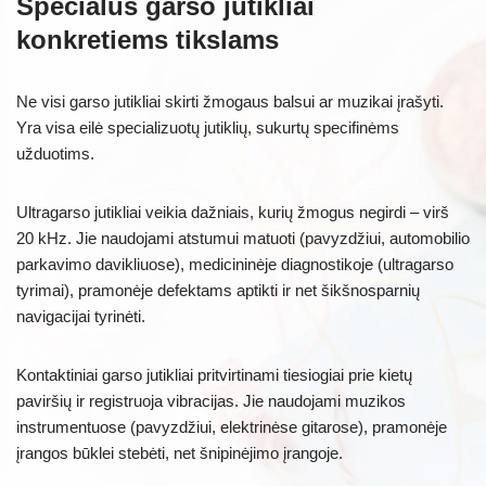
Specialūs garso jutikliai
konkretiems tikslams
Ne visi garso jutikliai skirti žmogaus balsui ar muzikai įrašyti.
Yra visa eilė specializuotų jutiklių, sukurtų specifinėms
užduotims.
Ultragarso jutikliai veikia dažniais, kurių žmogus negirdi – virš
20 kHz. Jie naudojami atstumui matuoti (pavyzdžiui, automobilio
parkavimo davikliuose), medicininėje diagnostikoje (ultragarso
tyrimai), pramonėje defektams aptikti ir net šikšnosparnių
navigacijai tyrinėti.
Kontaktiniai garso jutikliai pritvirtinami tiesiogiai prie kietų
paviršių ir registruoja vibracijas. Jie naudojami muzikos
instrumentuose (pavyzdžiui, elektrinėse gitarose), pramonėje
įrangos būklei stebėti, net šnipinėjimo įrangoje.