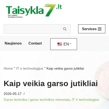
Skip
to
content
Services
Naujienos
Contact
EN
//
Home
"
IT ir technologijos
"
Kaip veikia garso jutikliai
Kaip veikia garso jutikliai
2026-05-17
Garso technika / garso technikos remontas
,
IT ir technologijos