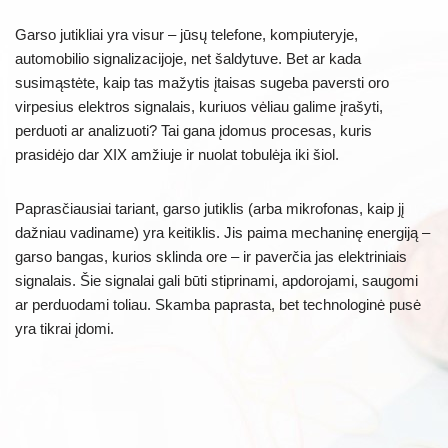
Garso jutikliai yra visur – jūsų telefone, kompiuteryje,
automobilio signalizacijoje, net šaldytuve. Bet ar kada
susimąstėte, kaip tas mažytis įtaisas sugeba paversti oro
virpesius elektros signalais, kuriuos vėliau galime įrašyti,
perduoti ar analizuoti? Tai gana įdomus procesas, kuris
prasidėjo dar XIX amžiuje ir nuolat tobulėja iki šiol.
Paprasčiausiai tariant, garso jutiklis (arba mikrofonas, kaip jį
dažniau vadiname) yra keitiklis. Jis paima mechaninę energiją –
garso bangas, kurios sklinda ore – ir paverčia jas elektriniais
signalais. Šie signalai gali būti stiprinami, apdorojami, saugomi
ar perduodami toliau. Skamba paprasta, bet technologinė pusė
yra tikrai įdomi.