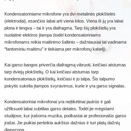
Kondensatoriniame mikrofone yra dvi metalinės plokštelės
(elektrodai), esančios labai arti viena kitos. Viena iš jų yra labai
plona ir lengva – tai ir yra diafragma. Tarp šių plokštelių yra
nuolatinė elektros įtampa (todėl kondensatoriniams
mikrofonams reikia maitinimo šaltinio – dažniausiai tai vadinama
“fantominiu maitimu” ir tiekiama per mikrofonų kabelį).
Kai garso bangos priverčia diafragmą vibruoti, keičiasi atstumas
tarp dviejų plokštelių. O kai keičiasi atstumas tarp
kondensatoriaus plokštelių, keičiasi ir jo talpa. Šis talpumo
pokytis sukelia įtampos svyravimus, kurie ir yra garso signalas.
Kondensatoriniai mikrofonai yra neįtikėtinai jautrūs ir gali
užfiksuoti labai subtilias garso detales. Todėl jie mėgstami
studijose, kur įrašoma muzika, podkastai ar profesionalūs garso
įrašai. Jie puikiai perteikia aukštus dažnius ir turi platų dažnių
diapazoną.