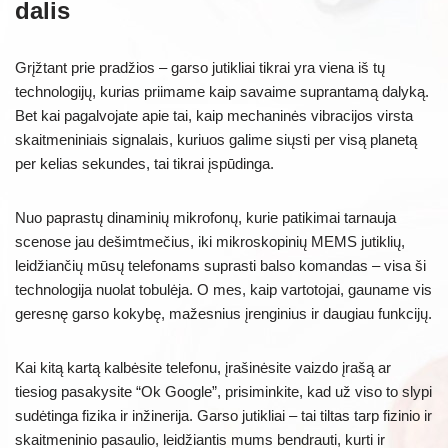
dalis
Grįžtant prie pradžios – garso jutikliai tikrai yra viena iš tų
technologijų, kurias priimame kaip savaime suprantamą dalyką.
Bet kai pagalvojate apie tai, kaip mechaninės vibracijos virsta
skaitmeniniais signalais, kuriuos galime siųsti per visą planetą
per kelias sekundes, tai tikrai įspūdinga.
Nuo paprastų dinaminių mikrofonų, kurie patikimai tarnauja
scenose jau dešimtmečius, iki mikroskopinių MEMS jutiklių,
leidžiančių mūsų telefonams suprasti balso komandas – visa ši
technologija nuolat tobulėja. O mes, kaip vartotojai, gauname vis
geresnę garso kokybę, mažesnius įrenginius ir daugiau funkcijų.
Kai kitą kartą kalbėsite telefonu, įrašinėsite vaizdo įrašą ar
tiesiog pasakysite “Ok Google”, prisiminkite, kad už viso to slypi
sudėtinga fizika ir inžinerija. Garso jutikliai – tai tiltas tarp fizinio ir
skaitmeninio pasaulio, leidžiantis mums bendrauti, kurti ir