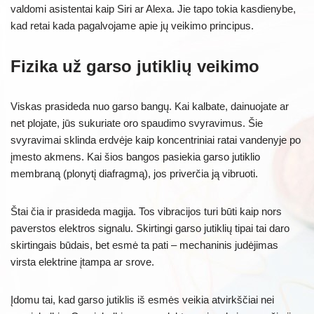
valdomi asistentai kaip Siri ar Alexa. Jie tapo tokia kasdienybe,
kad retai kada pagalvojame apie jų veikimo principus.
Fizika už garso jutiklių veikimo
Viskas prasideda nuo garso bangų. Kai kalbate, dainuojate ar
net plojate, jūs sukuriate oro spaudimo svyravimus. Šie
svyravimai sklinda erdvėje kaip koncentriniai ratai vandenyje po
įmesto akmens. Kai šios bangos pasiekia garso jutiklio
membraną (plonytį diafragmą), jos priverčia ją vibruoti.
Štai čia ir prasideda magija. Tos vibracijos turi būti kaip nors
paverstos elektros signalu. Skirtingi garso jutiklių tipai tai daro
skirtingais būdais, bet esmė ta pati – mechaninis judėjimas
virsta elektrine įtampa ar srove.
Įdomu tai, kad garso jutiklis iš esmės veikia atvirkščiai nei