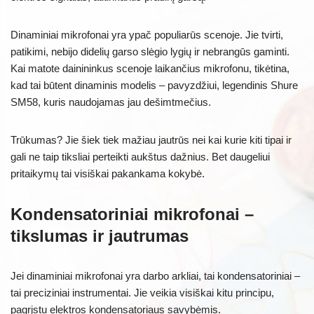
Dinaminiai mikrofonai yra ypač populiarūs scenoje. Jie tvirti,
patikimi, nebijo didelių garso slėgio lygių ir nebrangūs gaminti.
Kai matote dainininkus scenoje laikančius mikrofonu, tikėtina,
kad tai būtent dinaminis modelis – pavyzdžiui, legendinis Shure
SM58, kuris naudojamas jau dešimtmečius.
Trūkumas? Jie šiek tiek mažiau jautrūs nei kai kurie kiti tipai ir
gali ne taip tiksliai perteikti aukštus dažnius. Bet daugeliui
pritaikymų tai visiškai pakankama kokybė.
Kondensatoriniai mikrofonai –
tikslumas ir jautrumas
Jei dinaminiai mikrofonai yra darbo arkliai, tai kondensatoriniai –
tai preciziniai instrumentai. Jie veikia visiškai kitu principu,
pagrįstu elektros kondensatoriaus savybėmis.