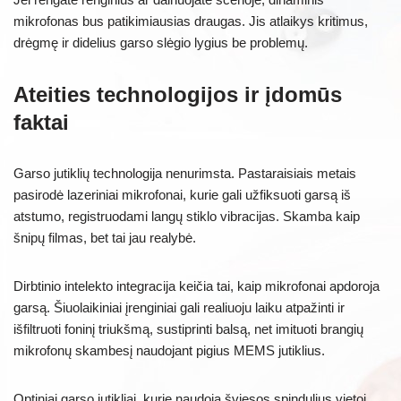
mikrofonas bus patikimiausias draugas. Jis atlaikys kritimus,
drėgmę ir didelius garso slėgio lygius be problemų.
Ateities technologijos ir įdomūs
faktai
Garso jutiklių technologija nenurimsta. Pastaraisiais metais
pasirodė lazeriniai mikrofonai, kurie gali užfiksuoti garsą iš
atstumo, registruodami langų stiklo vibracijas. Skamba kaip
šnipų filmas, bet tai jau realybė.
Dirbtinio intelekto integracija keičia tai, kaip mikrofonai apdoroja
garsą. Šiuolaikiniai įrenginiai gali realiuoju laiku atpažinti ir
išfiltruoti foninį triukšmą, sustiprinti balsą, net imituoti brangių
mikrofonų skambesį naudojant pigius MEMS jutiklius.
Optiniai garso jutikliai, kurie naudoja šviesos spindulius vietoj