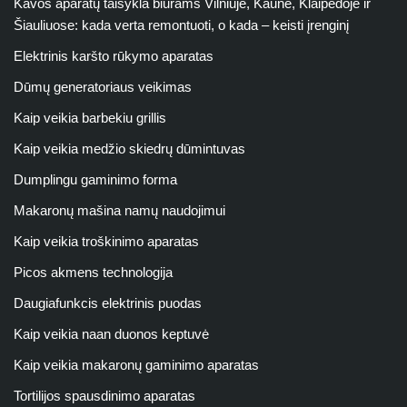
Kavos aparatų taisykla biurams Vilniuje, Kaune, Klaipėdoje ir
Šiauliuose: kada verta remontuoti, o kada – keisti įrenginį
Elektrinis karšto rūkymo aparatas
Dūmų generatoriaus veikimas
Kaip veikia barbekiu grillis
Kaip veikia medžio skiedrų dūmintuvas
Dumplingu gaminimo forma
Makaronų mašina namų naudojimui
Kaip veikia troškinimo aparatas
Picos akmens technologija
Daugiafunkcis elektrinis puodas
Kaip veikia naan duonos keptuvė
Kaip veikia makaronų gaminimo aparatas
Tortilijos spausdinimo aparatas