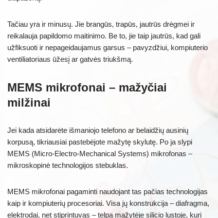
Tačiau yra ir minusų. Jie brangūs, trapūs, jautrūs drėgmei ir
reikalauja papildomo maitinimo. Be to, jie taip jautrūs, kad gali
užfiksuoti ir nepageidaujamus garsus – pavyzdžiui, kompiuterio
ventiliatoriaus ūžesį ar gatvės triukšmą.
MEMS mikrofonai – mažyčiai
milžinai
Jei kada atsidarėte išmaniojo telefono ar belaidžių ausinių
korpusą, tikriausiai pastebėjote mažytę skylutę. Po ja slypi
MEMS (Micro-Electro-Mechanical Systems) mikrofonas –
mikroskopinė technologijos stebuklas.
MEMS mikrofonai pagaminti naudojant tas pačias technologijas
kaip ir kompiuterių procesoriai. Visa jų konstrukcija – diafragma,
elektrodai, net stiprintuvas – telpa mažytėje silicio lustoje, kuri