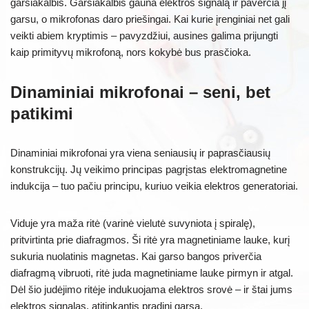
garsiakalbis. Garsiakalbis gauna elektros signalą ir paverčia jį
garsu, o mikrofonas daro priešingai. Kai kurie įrenginiai net gali
veikti abiem kryptimis – pavyzdžiui, ausines galima prijungti
kaip primityvų mikrofoną, nors kokybė bus prasčioka.
Dinaminiai mikrofonai – seni, bet
patikimi
Dinaminiai mikrofonai yra viena seniausių ir paprasčiausių
konstrukcijų. Jų veikimo principas pagrįstas elektromagnetine
indukcija – tuo pačiu principu, kuriuo veikia elektros generatoriai.
Viduje yra maža ritė (varinė vielutė suvyniota į spiralę),
pritvirtinta prie diafragmos. Ši ritė yra magnetiniame lauke, kurį
sukuria nuolatinis magnetas. Kai garso bangos priverčia
diafragmą vibruoti, ritė juda magnetiniame lauke pirmyn ir atgal.
Dėl šio judėjimo ritėje indukuojama elektros srovė – ir štai jums
elektros signalas, atitinkantis pradinį garsą.