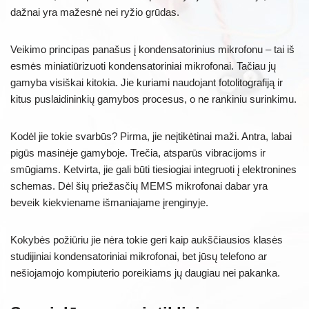
dažnai yra mažesnė nei ryžio grūdas.
Veikimo principas panašus į kondensatorinius mikrofonu – tai iš
esmės miniatiūrizuoti kondensatoriniai mikrofonai. Tačiau jų
gamyba visiškai kitokia. Jie kuriami naudojant fotolitografiją ir
kitus puslaidininkių gamybos procesus, o ne rankiniu surinkimu.
Kodėl jie tokie svarbūs? Pirma, jie neįtikėtinai maži. Antra, labai
pigūs masinėje gamyboje. Trečia, atsparūs vibracijoms ir
smūgiams. Ketvirta, jie gali būti tiesiogiai integruoti į elektronines
schemas. Dėl šių priežasčių MEMS mikrofonai dabar yra
beveik kiekviename išmaniajame įrenginyje.
Kokybės požiūriu jie nėra tokie geri kaip aukščiausios klasės
studijiniai kondensatoriniai mikrofonai, bet jūsų telefono ar
nešiojamojo kompiuterio poreikiams jų daugiau nei pakanka.