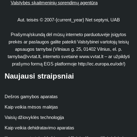
Valstybės skaitmeninių sprendimų agentūra
Aut. teisės © 2007-{current_year} Net septyni, UAB
Prašymą/skundą dėl mūsų interneto parduotuvėje įsigytos
prekės ar paslaugos galite pateikti Valstybinei vartotojų teisių
apsaugos tarnybai (Vilniaus g. 25, 01402 Vilnius, el. p.
tarnyba@vvtat.lt
, interneto svetainė www.vvtat.lt – ar užpildyti
prašymo formą EGS platformoje http://ec.europa.eu/odr/)
Naujausi straipsniai
Dešros gamybos aparatas
Kaip veikia mėsos malėjas
Vaisių džiovyklės technologija
Kaip veikia dehidratavimo aparatas