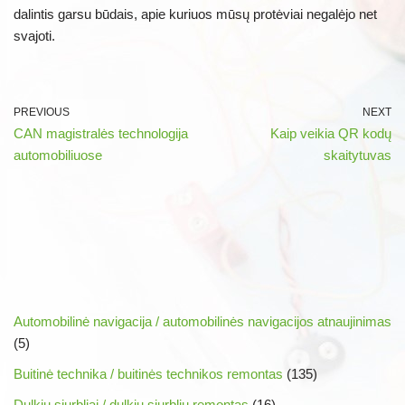
dalintis garsu būdais, apie kuriuos mūsų protėviai negalėjo net
svajoti.
PREVIOUS
NEXT
CAN magistralės technologija
Kaip veikia QR kodų
automobiliuose
skaitytuvas
Automobilinė navigacija / automobilinės navigacijos atnaujinimas
(5)
Buitinė technika / buitinės technikos remontas
(135)
Dulkių siurbliai / dulkių siurblių remontas
(16)