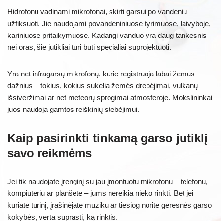
Hidrofonu vadinami mikrofonai, skirti garsui po vandeniu
užfiksuoti. Jie naudojami povandeniniuose tyrimuose, laivyboje,
kariniuose pritaikymuose. Kadangi vanduo yra daug tankesnis
nei oras, šie jutikliai turi būti specialiai suprojektuoti.
Yra net infragarsų mikrofonų, kurie registruoja labai žemus
dažnius – tokius, kokius sukelia žemės drebėjimai, vulkanų
išsiveržimai ar net meteorų sprogimai atmosferoje. Mokslininkai
juos naudoja gamtos reiškinių stebėjimui.
Kaip pasirinkti tinkamą garso jutiklį
savo reikmėms
Jei tik naudojate įrenginį su jau įmontuotu mikrofonu – telefonu,
kompiuteriu ar planšete – jums nereikia nieko rinkti. Bet jei
kuriate turinį, įrašinėjate muziku ar tiesiog norite geresnės garso
kokybės, verta suprasti, ką rinktis.