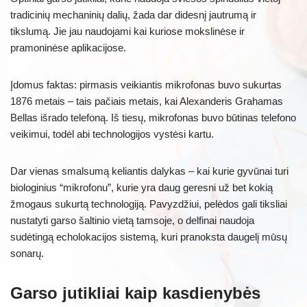
tradicinių mechaninių dalių, žada dar didesnį jautrumą ir
tikslumą. Jie jau naudojami kai kuriose mokslinėse ir
pramoninėse aplikacijose.
Įdomus faktas: pirmasis veikiantis mikrofonas buvo sukurtas
1876 metais – tais pačiais metais, kai Alexanderis Grahamas
Bellas išrado telefoną. Iš tiesų, mikrofonas buvo būtinas telefono
veikimui, todėl abi technologijos vystėsi kartu.
Dar vienas smalsumą keliantis dalykas – kai kurie gyvūnai turi
biologinius “mikrofonu”, kurie yra daug geresni už bet kokią
žmogaus sukurtą technologiją. Pavyzdžiui, pelėdos gali tiksliai
nustatyti garso šaltinio vietą tamsoje, o delfinai naudoja
sudėtingą echolokacijos sistemą, kuri pranoksta daugelį mūsų
sonarų.
Garso jutikliai kaip kasdienybės