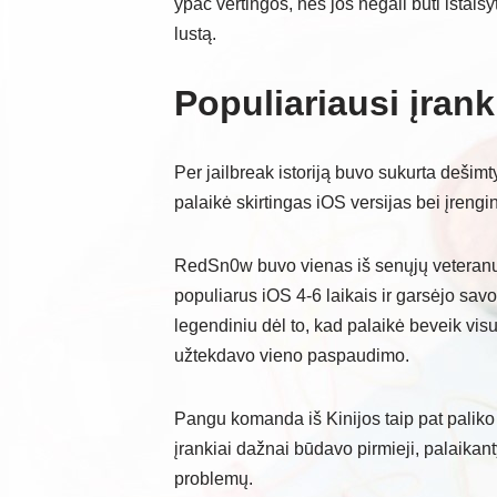
ypač vertingos, nes jos negali būti ištaisy
lustą.
Populiariausi įrank
Per jailbreak istoriją buvo sukurta dešimt
palaikė skirtingas iOS versijas bei įrengin
RedSn0w buvo vienas iš senųjų veteranų,
populiarus iOS 4-6 laikais ir garsėjo sa
legendiniu dėl to, kad palaikė beveik visu
užtekdavo vieno paspaudimo.
Pangu komanda iš Kinijos taip pat paliko 
įrankiai dažnai būdavo pirmieji, palaikant
problemų.