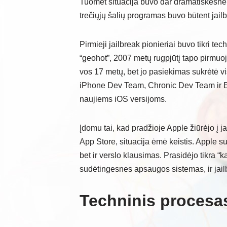
Tuomet situacija buvo dar dramatiškesnė –
trečiųjų šalių programas buvo būtent jail
Pirmieji jailbreak pionieriai buvo tikri t
“geohot”, 2007 metų rugpjūtį tapo pirmuo
vos 17 metų, bet jo pasiekimas sukrėtė v
iPhone Dev Team, Chronic Dev Team ir Eva
naujiems iOS versijoms.
Įdomu tai, kad pradžioje Apple žiūrėjo į j
App Store, situacija ėmė keistis. Apple 
bet ir verslo klausimas. Prasidėjo tikra “k
sudėtingesnes apsaugos sistemas, ir jail
Techninis procesas: