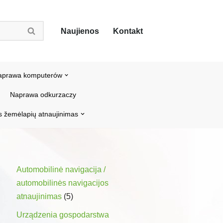
Naujienos
Kontakt
aprawa komputerów
Naprawa odkurzaczy
s žemėlapių atnaujinimas
Automobilinė navigacija /
automobilinės navigacijos
atnaujinimas
(5)
Urządzenia gospodarstwa