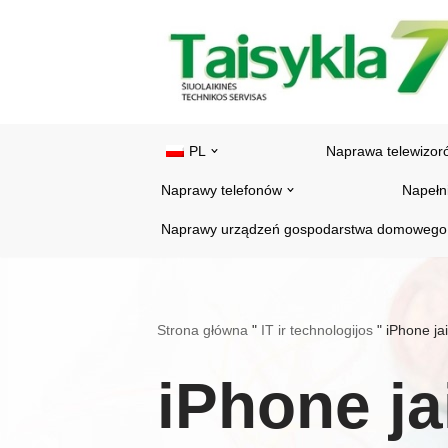
Przejdź
do
treści
PL
Naprawa telewizor
Naprawy telefonów
Napełn
Naprawy urządzeń gospodarstwa domowego
Strona główna
"
IT ir technologijos
"
iPhone ja
iPhone ja