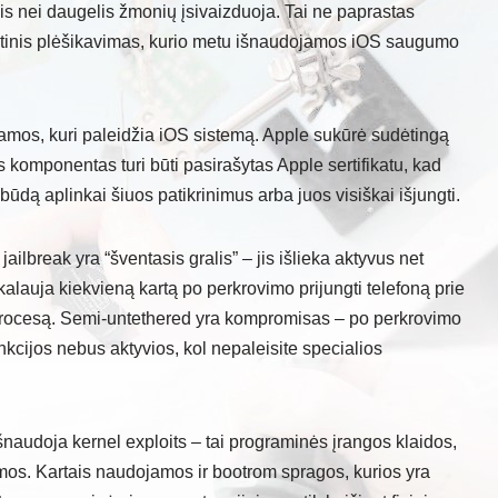
s nei daugelis žmonių įsivaizduoja. Tai ne paprastas
netinis plėšikavimas, kurio metu išnaudojamos iOS saugumo
amos, kuri paleidžia iOS sistemą. Apple sukūrė sudėtingą
 komponentas turi būti pasirašytas Apple sertifikatu, kad
i būdą aplinkai šiuos patikrinimus arba juos visiškai išjungti.
jailbreak yra “šventasis gralis” – jis išlieka aktyvus net
kalauja kiekvieną kartą po perkrovimo prijungti telefoną prie
ak procesą. Semi-untethered yra kompromisas – po perkrovimo
unkcijos nebus aktyvios, kol nepaleisite specialios
šnaudoja kernel exploits – tai programinės įrangos klaidos,
temos. Kartais naudojamos ir bootrom spragos, kurios yra