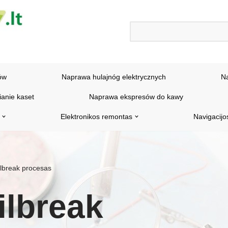
ów
Naprawa hulajnóg elektrycznych
N
ianie kaset
Naprawa ekspresów do kawy
Elektronikos remontas
Navigacijo
ilbreak procesas
ilbreak