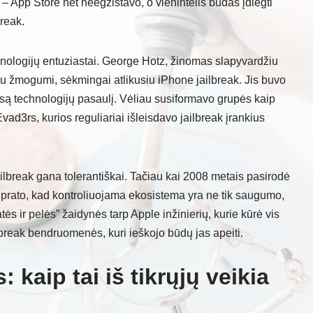
 App Store net neegzistavo, o vienintelis būdas įdiegti
break.
echnologijų entuziastai. George Hotz, žinomas slapyvardžiu
ju žmogumi, sėkmingai atlikusiu iPhone jailbreak. Jis buvo
isą technologijų pasaulį. Vėliau susiformavo grupės kaip
d3rs, kurios reguliariai išleisdavo jailbreak įrankius
ailbreak gana tolerantiškai. Tačiau kai 2008 metais pasirodė
suprato, kad kontroliuojama ekosistema yra ne tik saugumo,
atės ir pelės” žaidynės tarp Apple inžinierių, kurie kūrė vis
break bendruomenės, kuri ieškojo būdų jas apeiti.
 kaip tai iš tikrųjų veikia