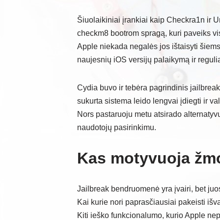
Šiuolaikiniai įrankiai kaip Checkra1n ir
checkm8 bootrom spragą, kuri paveiks vis
Apple niekada negalės jos ištaisyti šiems
naujesnių iOS versijų palaikymą ir reguli
Cydia buvo ir tebėra pagrindinis jailbre
sukurta sistema leido lengvai įdiegti ir v
Nors pastaruoju metu atsirado alternatyvų
naudotojų pasirinkimu.
Kas motyvuoja žmo
Jailbreak bendruomenė yra įvairi, bet juos
Kai kurie nori paprasčiausiai pakeisti išva
Kiti ieško funkcionalumo, kurio Apple nepa