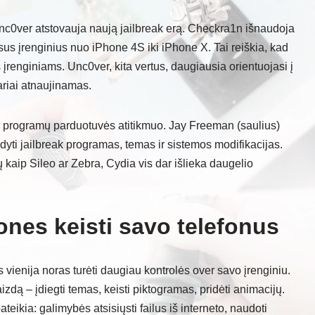
 Unc0ver atstovauja naują jailbreak erą. Checkra1n išnaudoja
us įrenginius nuo iPhone 4S iki iPhone X. Tai reiškia, kad
 įrenginiams. Unc0ver, kita vertus, daugiausia orientuojasi į
ariai atnaujinamas.
ak programų parduotuvės atitikmuo. Jay Freeman (saulius)
aldyti jailbreak programas, temas ir sistemos modifikacijas.
 kaip Sileo ar Zebra, Cydia vis dar išlieka daugelio
nes keisti savo telefonus
 vienija noras turėti daugiau kontrolės over savo įrenginiu.
izdą – įdiegti temas, keisti piktogramas, pridėti animacijų.
teikia: galimybės atsisiųsti failus iš interneto, naudoti