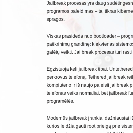
Jailbreak procesas yra daug sudėtingesni
programos paleidimas – tai tikras kiber
spragos.
Viskas prasideda nuo bootloader – progr
patikrinimų grandinę: kiekvienas sistemos
galėtų veikti. Jailbreak procesas turi rast
Egzistuoja keli jailbreak tipai. Untethered 
perkrovus telefoną. Tethered jailbreak rei
kompiuterio ir iš naujo paleisti jailbre
telefonas veiks normaliai, bet jailbreak f
programėlės.
Modernūs jailbreak įrankiai dažniausiai i
kurios leidžia gauti root prieigą prie sis