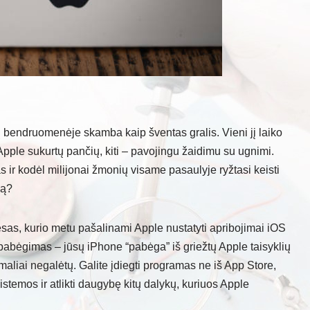
ų bendruomenėje skamba kaip šventas gralis. Vieni jį laiko
 Apple sukurtų pančių, kiti – pavojingu žaidimu su ugnimi.
as ir kodėl milijonai žmonių visame pasaulyje ryžtasi keisti
gą?
cesas, kurio metu pašalinami Apple nustatyti apribojimai iOS
 pabėgimas – jūsų iPhone “pabėga” iš griežtų Apple taisyklių
rmaliai negalėtų. Galite įdiegti programas ne iš App Store,
 sistemos ir atlikti daugybę kitų dalykų, kuriuos Apple