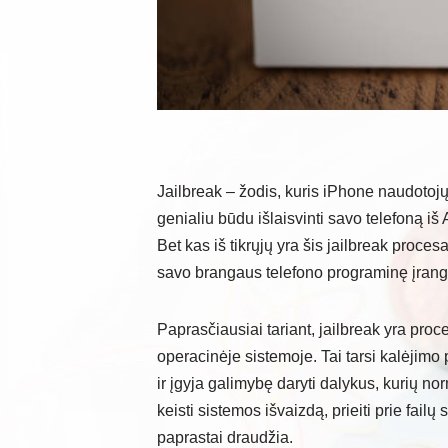
Jailbreak – žodis, kuris iPhone naudotoj
genialiu būdu išlaisvinti savo telefoną iš
Bet kas iš tikrųjų yra šis jailbreak proces
savo brangaus telefono programinę įran
Paprasčiausiai tariant, jailbreak yra pro
operacinėje sistemoje. Tai tarsi kalėjimo
ir įgyja galimybę daryti dalykus, kurių no
keisti sistemos išvaizdą, prieiti prie failų
paprastai draudžia.