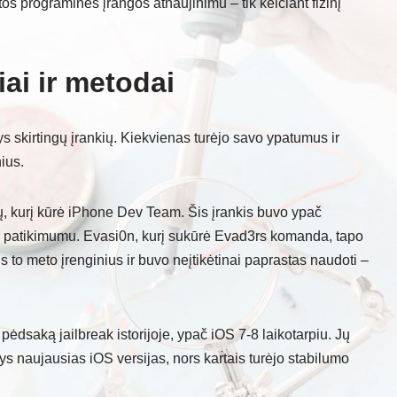
tos programinės įrangos atnaujinimu – tik keičiant fizinį
iai ir metodai
ys skirtingų įrankių. Kiekvienas turėjo savo ypatumus ir
ius.
 kurį kūrė iPhone Dev Team. Šis įrankis buvo ypač
vo patikimumu. Evasi0n, kurį sukūrė Evad3rs komanda, tapo
s to meto įrenginius ir buvo neįtikėtinai paprastas naudoti –
pėdsaką jailbreak istorijoje, ypač iOS 7-8 laikotarpiu. Jų
ys naujausias iOS versijas, nors kartais turėjo stabilumo