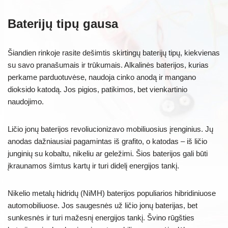
Baterijų tipų gausa
Šiandien rinkoje rasite dešimtis skirtingų baterijų tipų, kiekvienas
su savo pranašumais ir trūkumais. Alkalinės baterijos, kurias
perkame parduotuvėse, naudoja cinko anodą ir mangano
dioksido katodą. Jos pigios, patikimos, bet vienkartinio
naudojimo.
Ličio jonų baterijos revoliucionizavo mobiliuosius įrenginius. Jų
anodas dažniausiai pagamintas iš grafito, o katodas – iš ličio
junginių su kobaltu, nikeliu ar geležimi. Šios baterijos gali būti
įkraunamos šimtus kartų ir turi didelį energijos tankį.
Nikelio metalų hidridų (NiMH) baterijos populiarios hibridiniuose
automobiliuose. Jos saugesnės už ličio jonų baterijas, bet
sunkesnės ir turi mažesnį energijos tankį. Švino rūgšties