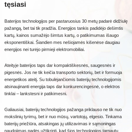
tęsiasi
Baterijos technologijos per pastaruosius 30 metų padarė didžiulę
pažangą, bet tai tik pradžia. Energijos tankis padidėjo dešimtis
kartų, kainos sumažėjo šimtus kartų, o patikimumas išaugo
eksponentiškai. Šiandien mes nešiojamės kišenėse daugiau
energijos nei turėjo pirmieji elektromobiliai.
Ateityje baterijos taps dar kompaktiškesnės, saugesnės ir
pigesnės. Jos ne tik keičia transporto sektorių, bet ir formuoja
energetikos ateitį. Su tobulėjančiomis baterijų technologijomis
atsinaujinanti energija taps dar konkurencingesnė, o elektros
tinklai – lankstesni ir patikimesni.
Galiausiai, baterijų technologijos pažanga priklauso ne tik nuo
mokslinių tyrimų, bet ir nuo mūsų, vartotojų, elgesio. Tinkama
baterijų priežiūra, atsakingas jų utilizavimas ir sąmoningas
naudojimas padės užtikrinti, kad šios technologijos tarnautų