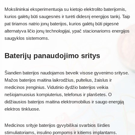
Mokslininkai eksperimentuoja su kietojo elektrolito baterijomis,
kurios galėtų būti saugesnės ir turėti didesnį energijos tankį. Taip
pat tiriamos natrio jonų baterijos, kurios galėtų būti pigesnė
alternatyva ličio jonų technologijai, ypač stacionarioms energijos
saugyklos sistemoms.
Baterijų panaudojimo sritys
Šiandien baterijos naudojamos beveik visose gyvenimo srityse.
Mažos baterijos maitina laikrodžius, pultelius, žaislus ir
medicinos įrenginius. Vidutinio dydžio baterijos veikia
nešiojamuosius kompiuterius, telefonus ir planšetes. O
didžiausios baterijos maitina elektromobilius ir saugo energiją
elektros tinkluose.
Medicinos srityje baterijos gyvybiškai svarbios širdies
stimuliatoriams, insulino pompoms ir kitiems implantams.