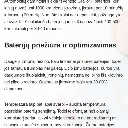
Automobilių gamintojai siekia “šventojo Gralio” – baterijos, kuri
leistų nuvažiuoti 1000 km vienu įkrovimu, įkrautų per 10 minučių
ir tarnautų 20 metų. Nors šie tikslai dar nepasiekti, pažanga yra
akivaizdi – šiuolaikinės baterijos jau leidžia nuvažiuoti 400-500
km ir įkrauti per 30-40 minučių.
Baterijų priežiūra ir optimizavimas
Daugelis žmonių nežino, kaip tinkamai prižiūrėti baterijas, todėl
jos tarnauja trumpiau nei galėtų. Ličio jonų baterijos, kurios yra
daugumoje šiuolaikinių įrenginių, nemėgsta nei pilno išsikrovimo,
nei pilno įkrovimo. Optimalus įkrovimo lygis yra 20-80%
diapazone.
Temperatūra taip pat labai svarbi – aukšta temperatūra
pagreitina baterijų senėjimą. Todėl telefoną ar nešiojamąjį
kompiuterį geriau laikyti vėsioje vietoje, o ne ant radiatorių ar
tiesioginių saulės spindulių poveikio zonoje. Žiemą baterijos