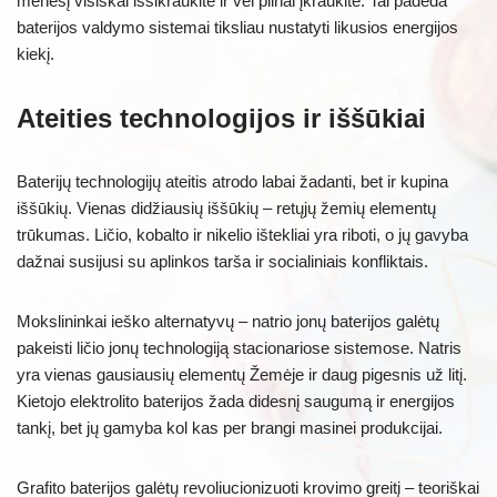
mėnesį visiškai išsikraukite ir vėl pilnai įkraukite. Tai padeda
baterijos valdymo sistemai tiksliau nustatyti likusios energijos
kiekį.
Ateities technologijos ir iššūkiai
Baterijų technologijų ateitis atrodo labai žadanti, bet ir kupina
iššūkių. Vienas didžiausių iššūkių – retųjų žemių elementų
trūkumas. Ličio, kobalto ir nikelio ištekliai yra riboti, o jų gavyba
dažnai susijusi su aplinkos tarša ir socialiniais konfliktais.
Mokslininkai ieško alternatyvų – natrio jonų baterijos galėtų
pakeisti ličio jonų technologiją stacionariose sistemose. Natris
yra vienas gausiausių elementų Žemėje ir daug pigesnis už litį.
Kietojo elektrolito baterijos žada didesnį saugumą ir energijos
tankį, bet jų gamyba kol kas per brangi masinei produkcijai.
Grafito baterijos galėtų revoliucionizuoti krovimo greitį – teoriškai