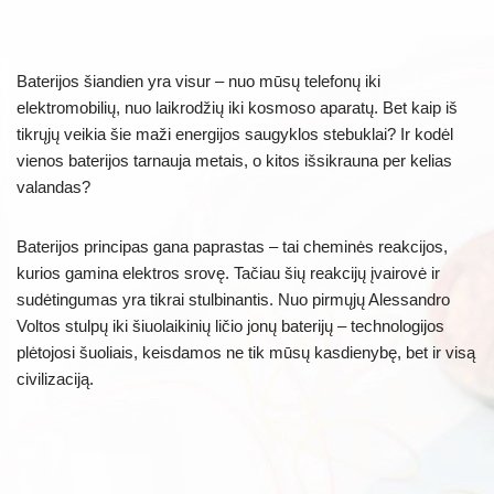
Baterijos šiandien yra visur – nuo mūsų telefonų iki
elektromobilių, nuo laikrodžių iki kosmoso aparatų. Bet kaip iš
tikrųjų veikia šie maži energijos saugyklos stebuklai? Ir kodėl
vienos baterijos tarnauja metais, o kitos išsikrauna per kelias
valandas?
Baterijos principas gana paprastas – tai cheminės reakcijos,
kurios gamina elektros srovę. Tačiau šių reakcijų įvairovė ir
sudėtingumas yra tikrai stulbinantis. Nuo pirmųjų Alessandro
Voltos stulpų iki šiuolaikinių ličio jonų baterijų – technologijos
plėtojosi šuoliais, keisdamos ne tik mūsų kasdienybę, bet ir visą
civilizaciją.