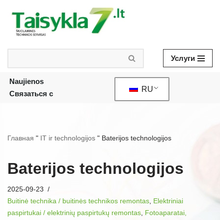
Skip
to
content
Услуги
Naujienos
RU
Связаться с
Главная
"
IT ir technologijos
"
Baterijos technologijos
Baterijos technologijos
2025-09-23
Buitinė technika / buitinės technikos remontas
,
Elektriniai
paspirtukai / elektrinių paspirtukų remontas
,
Fotoaparatai,