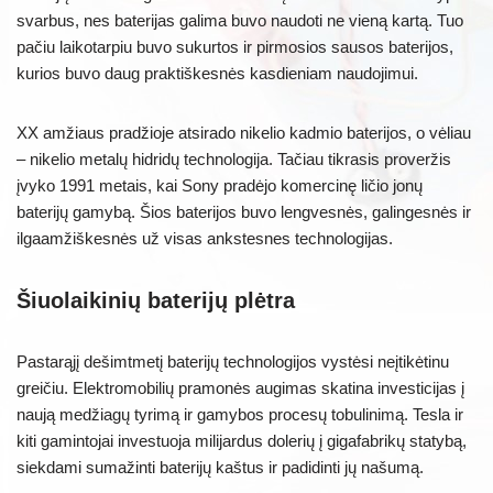
svarbus, nes baterijas galima buvo naudoti ne vieną kartą. Tuo
pačiu laikotarpiu buvo sukurtos ir pirmosios sausos baterijos,
kurios buvo daug praktiškesnės kasdieniam naudojimui.
XX amžiaus pradžioje atsirado nikelio kadmio baterijos, o vėliau
– nikelio metalų hidridų technologija. Tačiau tikrasis proveržis
įvyko 1991 metais, kai Sony pradėjo komercinę ličio jonų
baterijų gamybą. Šios baterijos buvo lengvesnės, galingesnės ir
ilgaamžiškesnės už visas ankstesnes technologijas.
Šiuolaikinių baterijų plėtra
Pastarąjį dešimtmetį baterijų technologijos vystėsi neįtikėtinu
greičiu. Elektromobilių pramonės augimas skatina investicijas į
naują medžiagų tyrimą ir gamybos procesų tobulinimą. Tesla ir
kiti gamintojai investuoja milijardus dolerių į gigafabrikų statybą,
siekdami sumažinti baterijų kaštus ir padidinti jų našumą.