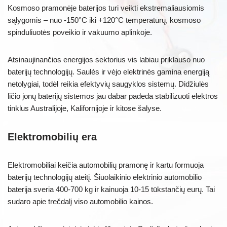
Kosmoso pramonėje baterijos turi veikti ekstremaliausiomis
sąlygomis – nuo -150°C iki +120°C temperatūrų, kosmoso
spinduliuotės poveikio ir vakuumo aplinkoje.
Atsinaujinančios energijos sektorius vis labiau priklauso nuo
baterijų technologijų. Saulės ir vėjo elektrinės gamina energiją
netolygiai, todėl reikia efektyvių saugyklos sistemų. Didžiulės
ličio jonų baterijų sistemos jau dabar padeda stabilizuoti elektros
tinklus Australijoje, Kalifornijoje ir kitose šalyse.
Elektromobilių era
Elektromobiliai keičia automobilių pramonę ir kartu formuoja
baterijų technologijų ateitį. Šiuolaikinio elektrinio automobilio
baterija sveria 400-700 kg ir kainuoja 10-15 tūkstančių eurų. Tai
sudaro apie trečdalį viso automobilio kainos.