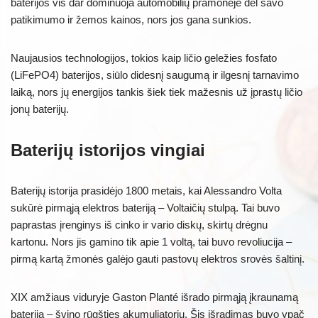
baterijos vis dar dominuoja automobilių pramonėje dėl savo
patikimumo ir žemos kainos, nors jos gana sunkios.
Naujausios technologijos, tokios kaip ličio geležies fosfato
(LiFePO4) baterijos, siūlo didesnį saugumą ir ilgesnį tarnavimo
laiką, nors jų energijos tankis šiek tiek mažesnis už įprastų ličio
jonų baterijų.
Baterijų istorijos vingiai
Baterijų istorija prasidėjo 1800 metais, kai Alessandro Volta
sukūrė pirmąją elektros bateriją – Voltaičių stulpą. Tai buvo
paprastas įrenginys iš cinko ir vario diskų, skirtų drėgnu
kartonu. Nors jis gamino tik apie 1 voltą, tai buvo revoliucija –
pirmą kartą žmonės galėjo gauti pastovų elektros srovės šaltinį.
XIX amžiaus viduryje Gaston Planté išrado pirmąją įkraunamą
bateriją – švino rūgšties akumuliatorių. Šis išradimas buvo ypač