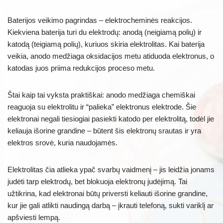
Baterijos veikimo pagrindas – elektrocheminės reakcijos.
Kiekviena baterija turi du elektrodų: anodą (neigiamą polių) ir
katodą (teigiamą polių), kuriuos skiria elektrolitas. Kai baterija
veikia, anodo medžiaga oksidacijos metu atiduoda elektronus, o
katodas juos priima redukcijos proceso metu.
Štai kaip tai vyksta praktiškai: anodo medžiaga chemiškai
reaguoja su elektrolitu ir “palieka” elektronus elektrode. Šie
elektronai negali tiesiogiai pasiekti katodo per elektrolitą, todėl jie
keliauja išorine grandine – būtent šis elektronų srautas ir yra
elektros srovė, kuria naudojamės.
Elektrolitas čia atlieka ypač svarbų vaidmenį – jis leidžia jonams
judėti tarp elektrodų, bet blokuoja elektronų judėjimą. Tai
užtikrina, kad elektronai būtų priversti keliauti išorine grandine,
kur jie gali atlikti naudingą darbą – įkrauti telefoną, sukti variklį ar
apšviesti lempą.