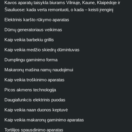
Kavos aparatų taisykla biurams Vilniuje, Kaune, Klaipėdoje ir
Šiauliuose: kada verta remontuoti, o kada – keisti įrenginį
Elektrinis karšto rūkymo aparatas
Dūmų generatoriaus veikimas
Kaip veikia barbekiu grillis
Kaip veikia medžio skiedrų dūmintuvas
Dumplingu gaminimo forma
Makaronų mašina namų naudojimui
Kaip veikia troškinimo aparatas
Picos akmens technologija
Daugiafunkcis elektrinis puodas
Kaip veikia naan duonos keptuvė
Kaip veikia makaronų gaminimo aparatas
Tortilijos spausdinimo aparatas