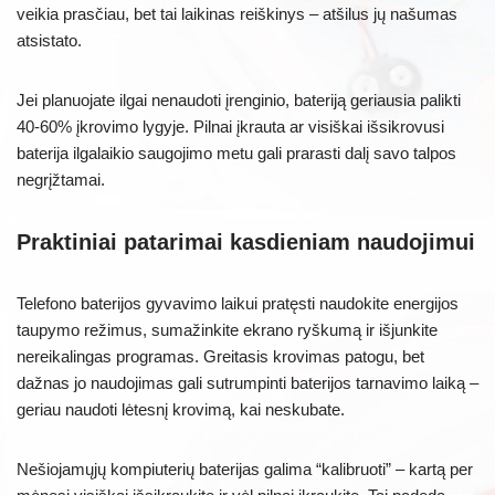
veikia prasčiau, bet tai laikinas reiškinys – atšilus jų našumas
atsistato.
Jei planuojate ilgai nenaudoti įrenginio, bateriją geriausia palikti
40-60% įkrovimo lygyje. Pilnai įkrauta ar visiškai išsikrovusi
baterija ilgalaikio saugojimo metu gali prarasti dalį savo talpos
negrįžtamai.
Praktiniai patarimai kasdieniam naudojimui
Telefono baterijos gyvavimo laikui pratęsti naudokite energijos
taupymo režimus, sumažinkite ekrano ryškumą ir išjunkite
nereikalingas programas. Greitasis krovimas patogu, bet
dažnas jo naudojimas gali sutrumpinti baterijos tarnavimo laiką –
geriau naudoti lėtesnį krovimą, kai neskubate.
Nešiojamųjų kompiuterių baterijas galima “kalibruoti” – kartą per