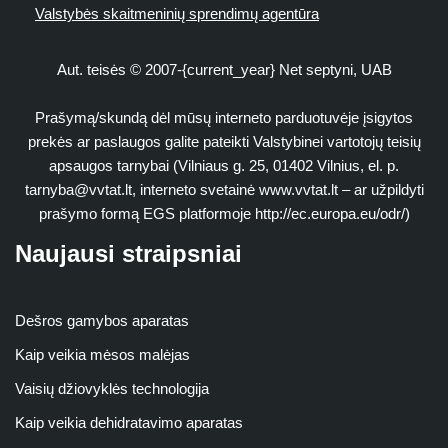
Valstybės skaitmeninių sprendimų agentūra
Aut. teisės © 2007-{current_year} Net septyni, UAB
Prašymą/skundą dėl mūsų interneto parduotuvėje įsigytos
prekės ar paslaugos galite pateikti Valstybinei vartotojų teisių
apsaugos tarnybai (Vilniaus g. 25, 01402 Vilnius, el. p.
tarnyba@vvtat.lt
, interneto svetainė www.vvtat.lt – ar užpildyti
prašymo formą EGS platformoje http://ec.europa.eu/odr/)
Naujausi straipsniai
Dešros gamybos aparatas
Kaip veikia mėsos malėjas
Vaisių džiovyklės technologija
Kaip veikia dehidratavimo aparatas