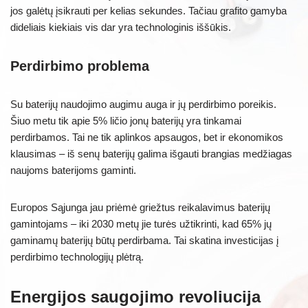
jos galėtų įsikrauti per kelias sekundes. Tačiau grafito gamyba
dideliais kiekiais vis dar yra technologinis iššūkis.
Perdirbimo problema
Su baterijų naudojimo augimu auga ir jų perdirbimo poreikis.
Šiuo metu tik apie 5% ličio jonų baterijų yra tinkamai
perdirbamos. Tai ne tik aplinkos apsaugos, bet ir ekonomikos
klausimas – iš senų baterijų galima išgauti brangias medžiagas
naujoms baterijoms gaminti.
Europos Sąjunga jau priėmė griežtus reikalavimus baterijų
gamintojams – iki 2030 metų jie turės užtikrinti, kad 65% jų
gaminamų baterijų būtų perdirbama. Tai skatina investicijas į
perdirbimo technologijų plėtrą.
Energijos saugojimo revoliucija