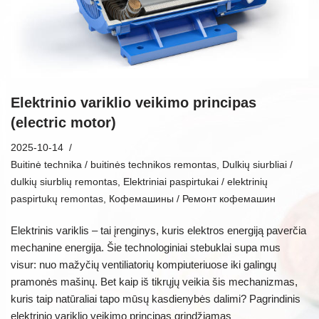
Elektrinio variklio veikimo principas
(electric motor)
2025-10-14
Buitinė technika / buitinės technikos remontas
,
Dulkių siurbliai /
dulkių siurblių remontas
,
Elektriniai paspirtukai / elektrinių
paspirtukų remontas
,
Кофемашины / Ремонт кофемашин
Elektrinis variklis – tai įrenginys, kuris elektros energiją paverčia
mechanine energija. Šie technologiniai stebuklai supa mus
visur: nuo mažyčių ventiliatorių kompiuteriuose iki galingų
pramonės mašinų. Bet kaip iš tikrųjų veikia šis mechanizmas,
kuris taip natūraliai tapo mūsų kasdienybės dalimi? Pagrindinis
elektrinio variklio veikimo principas grindžiamas