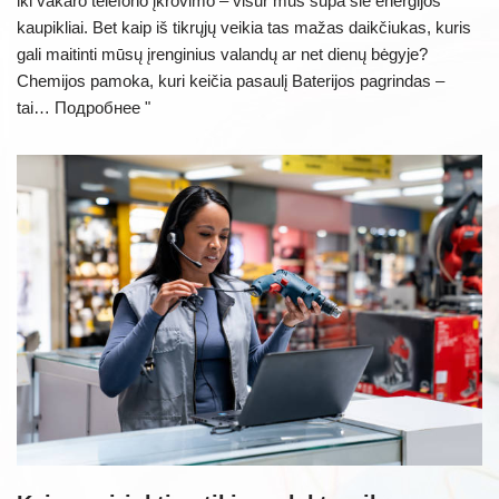
iki vakaro telefono įkrovimo – visur mus supa šie energijos
kaupikliai. Bet kaip iš tikrųjų veikia tas mažas daikčiukas, kuris
gali maitinti mūsų įrenginius valandų ar net dienų bėgyje?
Chemijos pamoka, kuri keičia pasaulį Baterijos pagrindas –
tai…
Подробнее "