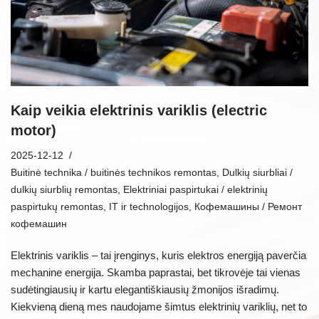
Kaip veikia elektrinis variklis (electric
motor)
2025-12-12
Buitinė technika / buitinės technikos remontas
,
Dulkių siurbliai /
dulkių siurblių remontas
,
Elektriniai paspirtukai / elektrinių
paspirtukų remontas
,
IT ir technologijos
,
Кофемашины / Ремонт
кофемашин
Elektrinis variklis – tai įrenginys, kuris elektros energiją paverčia
mechanine energija. Skamba paprastai, bet tikrovėje tai vienas
sudėtingiausių ir kartu elegantiškiausių žmonijos išradimų.
Kiekvieną dieną mes naudojame šimtus elektrinių variklių, net to