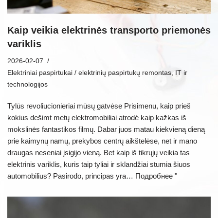
Kaip veikia elektrinės transporto priemonės
variklis
2026-02-07
Elektriniai paspirtukai / elektrinių paspirtukų remontas
,
IT ir
technologijos
Tylūs revoliucionieriai mūsų gatvėse Prisimenu, kaip prieš
kokius dešimt metų elektromobiliai atrodė kaip kažkas iš
mokslinės fantastikos filmų. Dabar juos matau kiekvieną dieną
prie kaimynų namų, prekybos centrų aikštelėse, net ir mano
draugas neseniai įsigijo vieną. Bet kaip iš tikrųjų veikia tas
elektrinis variklis, kuris taip tyliai ir sklandžiai stumia šiuos
automobilius? Pasirodo, principas yra…
Подробнее "