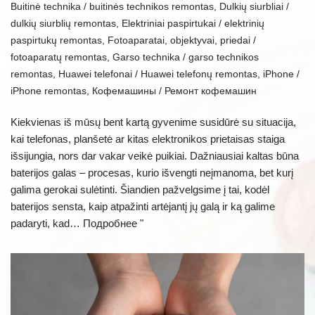
Buitinė technika / buitinės technikos remontas
,
Dulkių siurbliai /
dulkių siurblių remontas
,
Elektriniai paspirtukai / elektrinių
paspirtukų remontas
,
Fotoaparatai, objektyvai, priedai /
fotoaparatų remontas
,
Garso technika / garso technikos
remontas
,
Huawei telefonai / Huawei telefonų remontas
,
iPhone /
iPhone remontas
,
Кофемашины / Ремонт кофемашин
Kiekvienas iš mūsų bent kartą gyvenime susidūrė su situacija,
kai telefonas, planšetė ar kitas elektronikos prietaisas staiga
išsijungia, nors dar vakar veikė puikiai. Dažniausiai kaltas būna
baterijos galas – procesas, kurio išvengti neįmanoma, bet kurį
galima gerokai sulėtinti. Šiandien pažvelgsime į tai, kodėl
baterijos sensta, kaip atpažinti artėjantį jų galą ir ką galime
padaryti, kad…
Подробнее "