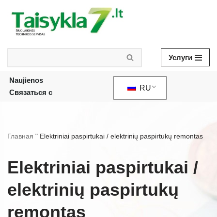
Skip
to
content
Услуги
Naujienos
RU
Связаться с
Главная
"
Elektriniai paspirtukai / elektrinių paspirtukų remontas
Elektriniai paspirtukai /
elektrinių paspirtukų
remontas