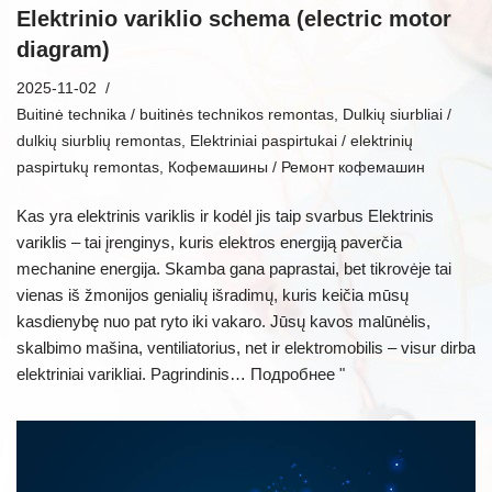
Elektrinio variklio schema (electric motor
diagram)
2025-11-02
Buitinė technika / buitinės technikos remontas
,
Dulkių siurbliai /
dulkių siurblių remontas
,
Elektriniai paspirtukai / elektrinių
paspirtukų remontas
,
Кофемашины / Ремонт кофемашин
Kas yra elektrinis variklis ir kodėl jis taip svarbus Elektrinis
variklis – tai įrenginys, kuris elektros energiją paverčia
mechanine energija. Skamba gana paprastai, bet tikrovėje tai
vienas iš žmonijos genialių išradimų, kuris keičia mūsų
kasdienybę nuo pat ryto iki vakaro. Jūsų kavos malūnėlis,
skalbimo mašina, ventiliatorius, net ir elektromobilis – visur dirba
elektriniai varikliai. Pagrindinis…
Подробнее "