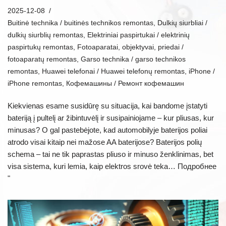
2025-12-08
Buitinė technika / buitinės technikos remontas
,
Dulkių siurbliai /
dulkių siurblių remontas
,
Elektriniai paspirtukai / elektrinių
paspirtukų remontas
,
Fotoaparatai, objektyvai, priedai /
fotoaparatų remontas
,
Garso technika / garso technikos
remontas
,
Huawei telefonai / Huawei telefonų remontas
,
iPhone /
iPhone remontas
,
Кофемашины / Ремонт кофемашин
Kiekvienas esame susidūrę su situacija, kai bandome įstatyti
bateriją į pultelį ar žibintuvėlį ir susipainiojame – kur pliusas, kur
minusas? O gal pastebėjote, kad automobilyje baterijos poliai
atrodo visai kitaip nei mažose AA baterijose? Baterijos polių
schema – tai ne tik paprastas pliuso ir minuso ženklinimas, bet
visa sistema, kuri lemia, kaip elektros srovė teka…
Подробнее
"