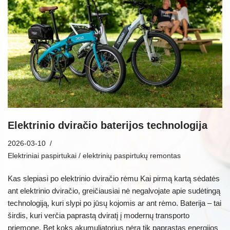
Elektrinio dviračio baterijos technologija
2026-03-10
Elektriniai paspirtukai / elektrinių paspirtukų remontas
Kas slepiasi po elektrinio dviračio rėmu Kai pirmą kartą sėdatės
ant elektrinio dviračio, greičiausiai nė negalvojate apie sudėtingą
technologiją, kuri slypi po jūsų kojomis ar ant rėmo. Baterija – tai
širdis, kuri verčia paprastą dviratį į modernų transporto
priemonę. Bet koks akumuliatorius nėra tik paprastas energijos