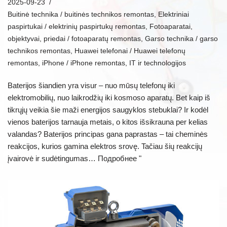
2025-09-23
Buitinė technika / buitinės technikos remontas
,
Elektriniai
paspirtukai / elektrinių paspirtukų remontas
,
Fotoaparatai,
objektyvai, priedai / fotoaparatų remontas
,
Garso technika / garso
technikos remontas
,
Huawei telefonai / Huawei telefonų
remontas
,
iPhone / iPhone remontas
,
IT ir technologijos
Baterijos šiandien yra visur – nuo mūsų telefonų iki
elektromobilių, nuo laikrodžių iki kosmoso aparatų. Bet kaip iš
tikrųjų veikia šie maži energijos saugyklos stebuklai? Ir kodėl
vienos baterijos tarnauja metais, o kitos išsikrauna per kelias
valandas? Baterijos principas gana paprastas – tai cheminės
reakcijos, kurios gamina elektros srovę. Tačiau šių reakcijų
įvairovė ir sudėtingumas…
Подробнее "