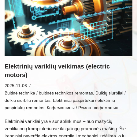
Elektrinių variklių veikimas (electric
motors)
2025-11-06
Buitinė technika / buitinės technikos remontas
,
Dulkių siurbliai /
dulkių siurblių remontas
,
Elektriniai paspirtukai / elektrinių
paspirtukų remontas
,
Кофемашины / Ремонт кофемашин
Elektriniai varikliai yra visur aplink mus – nuo mažyčių
ventiliatorių kompiuteriuose iki galingų pramonės mašinų. Šie
įrenginiai paverčia elektros energiją į mechaninį judėjimą, o jų