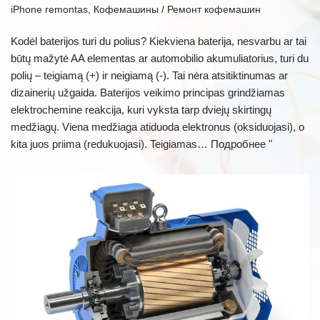
iPhone remontas
,
Кофемашины / Ремонт кофемашин
Kodėl baterijos turi du polius? Kiekviena baterija, nesvarbu ar tai
būtų mažytė AA elementas ar automobilio akumuliatorius, turi du
polių – teigiamą (+) ir neigiamą (-). Tai nėra atsitiktinumas ar
dizainerių užgaida. Baterijos veikimo principas grindžiamas
elektrochemine reakcija, kuri vyksta tarp dviejų skirtingų
medžiagų. Viena medžiaga atiduoda elektronus (oksiduojasi), o
kita juos priima (redukuojasi). Teigiamas…
Подробнее "