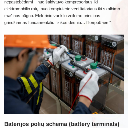
nepastebėdami – nuo šaldytuvo kompresoriaus iki
elektromobilio ratų, nuo kompiuterio ventiliatoriaus iki skalbimo
mašinos būgno. Elektrinio variklio veikimo principas
grindžiamas fundamentaliu fizikos dėsniu…
Подробнее "
Baterijos polių schema (battery terminals)