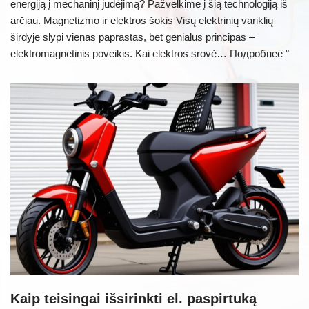
energiją į mechaninį judėjimą? Pažvelkime į šią technologiją iš
arčiau. Magnetizmo ir elektros šokis Visų elektrinių variklių
širdyje slypi vienas paprastas, bet genialus principas –
elektromagnetinis poveikis. Kai elektros srovė…
Подробнее "
Kaip teisingai išsirinkti el. paspirtuką