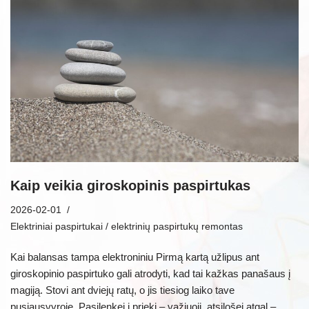
Kaip veikia giroskopinis paspirtukas
2026-02-01
Elektriniai paspirtukai / elektrinių paspirtukų remontas
Kai balansas tampa elektroniniu Pirmą kartą užlipus ant
giroskopinio paspirtuko gali atrodyti, kad tai kažkas panašaus į
magiją. Stovi ant dviejų ratų, o jis tiesiog laiko tave
pusiausvyroje. Pasilenkei į priekį – važiuoji, atsilošei atgal –