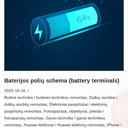
Baterijos polių schema (battery terminals)
2025-10-16
Buitinė technika / buitinės technikos remontas
,
Dulkių siurbliai /
dulkių siurblių remontas
,
Elektriniai paspirtukai / elektrinių
paspirtukų remontas
,
Fotoaparatai, objektyvai, priedai /
fotoaparatų remontas
,
Garso technika / garso technikos
remontas
,
Huawei telefonai / Huawei telefonų remontas
,
iPhone /