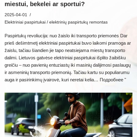
miestui, bekelei ar sportui?
2025-04-01
Elektriniai paspirtukai / elektrinių paspirtukų remontas
Paspirtukų revoliucija: nuo žaislo iki transporto priemonės Dar
prieš dešimtmetį elektriniai paspirtukai buvo laikomi pramoga ar
žaislu, tačiau šiandien jie tapo neatsiejama miestų transporto
dalimi. Lietuvos gatvėse elektriniai paspirtukai išplito žaibišku
greičiu – nuo pavienių entuziastų iki masinių dalijimosi paslaugų
ir asmeninių transporto priemonių. Tačiau kartu su populiarumu
auga ir pasirinkimų įvairovė, kuri neretai kelia…
Подробнее "