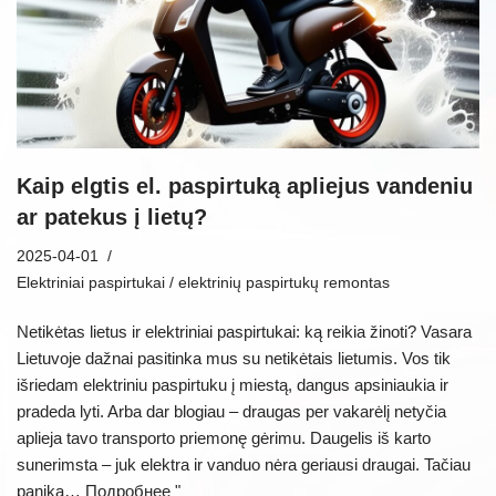
Kaip elgtis el. paspirtuką apliejus vandeniu
ar patekus į lietų?
2025-04-01
Elektriniai paspirtukai / elektrinių paspirtukų remontas
Netikėtas lietus ir elektriniai paspirtukai: ką reikia žinoti? Vasara
Lietuvoje dažnai pasitinka mus su netikėtais lietumis. Vos tik
išriedam elektriniu paspirtuku į miestą, dangus apsiniaukia ir
pradeda lyti. Arba dar blogiau – draugas per vakarėlį netyčia
aplieja tavo transporto priemonę gėrimu. Daugelis iš karto
sunerimsta – juk elektra ir vanduo nėra geriausi draugai. Tačiau
panika…
Подробнее "