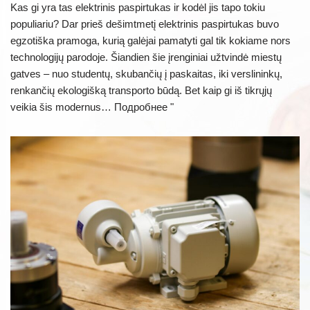
Kas gi yra tas elektrinis paspirtukas ir kodėl jis tapo tokiu
populiariu? Dar prieš dešimtmetį elektrinis paspirtukas buvo
egzotiška pramoga, kurią galėjai pamatyti gal tik kokiame nors
technologijų parodoje. Šiandien šie įrenginiai užtvindė miestų
gatves – nuo studentų, skubančių į paskaitas, iki verslininkų,
renkančių ekologišką transporto būdą. Bet kaip gi iš tikrųjų
veikia šis modernus…
Подробнее "