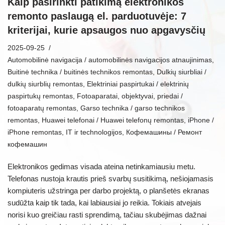
Kaip pasirinkti patikimą elektronikos
remonto paslaugą el. parduotuvėje: 7
kriterijai, kurie apsaugos nuo apgavysčių
2025-09-25
Automobilinė navigacija / automobilinės navigacijos atnaujinimas
,
Buitinė technika / buitinės technikos remontas
,
Dulkių siurbliai /
dulkių siurblių remontas
,
Elektriniai paspirtukai / elektrinių
paspirtukų remontas
,
Fotoaparatai, objektyvai, priedai /
fotoaparatų remontas
,
Garso technika / garso technikos
remontas
,
Huawei telefonai / Huawei telefonų remontas
,
iPhone /
iPhone remontas
,
IT ir technologijos
,
Кофемашины / Ремонт
кофемашин
Elektronikos gedimas visada ateina netinkamiausiu metu.
Telefonas nustoja krautis prieš svarbų susitikimą, nešiojamasis
kompiuteris užstringa per darbo projektą, o planšetės ekranas
sudūžta kaip tik tada, kai labiausiai jo reikia. Tokiais atvejais
norisi kuo greičiau rasti sprendimą, tačiau skubėjimas dažnai