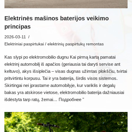
Elektrinės mašinos baterijos veikimo
principas
2026-03-11
Elektriniai paspirtukai / elektrinių paspirtukų remontas
Kas slypi po elektromobilio dugnu Kai pirmą kartą pamatai
elektrinį automobilį iš apačios (geriausia tai daryti servise ant
keltuvo), akys išsiplečia – visas dugnas užimtas plokščiu, tvirtai
pritvirtintu korpusu. Tai ir yra baterija, širdis visos sistemos.
Skirtingai nei įprastame automobilyje, kur variklis ir degalų
bakas yra atskirose vietose, elektromobilio baterija dažniausiai
išdėstyta tarp ratų, žemai…
Подробнее "