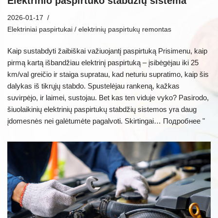
Elektrinio paspirtuko stabdžių sistema
2026-01-17
Elektriniai paspirtukai / elektrinių paspirtukų remontas
Kaip sustabdyti žaibiškai važiuojantį paspirtuką Prisimenu, kaip
pirmą kartą išbandžiau elektrinį paspirtuką – įsibėgėjau iki 25
km/val greičio ir staiga supratau, kad neturiu supratimo, kaip šis
dalykas iš tikrųjų stabdo. Spustelėjau rankeną, kažkas
suvirpėjo, ir laimei, sustojau. Bet kas ten viduje vyko? Pasirodo,
šiuolaikinių elektrinių paspirtukų stabdžių sistemos yra daug
įdomesnės nei galėtumėte pagalvoti. Skirtingai…
Подробнее "