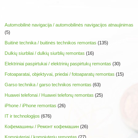
Automobilinė navigacija / automobilinės navigacijos atnaujinimas
(5)
Buitinė technika / buitinės technikos remontas
(135)
Dulkių siurbliai / dulkių siurblių remontas
(16)
Elektriniai paspirtukai / elektrinių paspirtukų remontas
(30)
Fotoaparatai, objektyvai, priedai / fotoaparatų remontas
(15)
Garso technika / garso technikos remontas
(63)
Huawei telefonai / Huawei telefonų remontas
(25)
iPhone / iPhone remontas
(26)
IT ir technologijos
(676)
Кофемашины / Ремонт кофемашин
(26)
Kompiuteriai / kompiuterių remontas
(27)