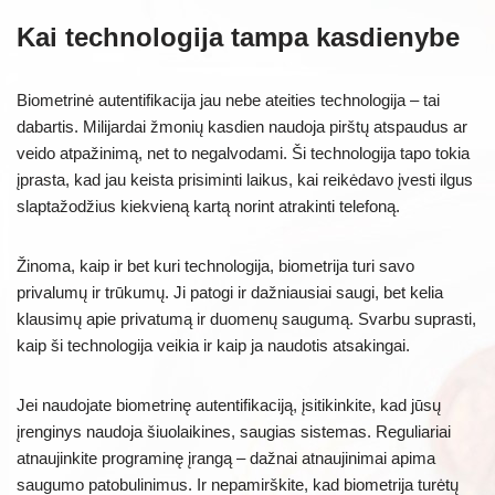
Kai technologija tampa kasdienybe
Biometrinė autentifikacija jau nebe ateities technologija – tai
dabartis. Milijardai žmonių kasdien naudoja pirštų atspaudus ar
veido atpažinimą, net to negalvodami. Ši technologija tapo tokia
įprasta, kad jau keista prisiminti laikus, kai reikėdavo įvesti ilgus
slaptažodžius kiekvieną kartą norint atrakinti telefoną.
Žinoma, kaip ir bet kuri technologija, biometrija turi savo
privalumų ir trūkumų. Ji patogi ir dažniausiai saugi, bet kelia
klausimų apie privatumą ir duomenų saugumą. Svarbu suprasti,
kaip ši technologija veikia ir kaip ja naudotis atsakingai.
Jei naudojate biometrinę autentifikaciją, įsitikinkite, kad jūsų
įrenginys naudoja šiuolaikines, saugias sistemas. Reguliariai
atnaujinkite programinę įrangą – dažnai atnaujinimai apima
saugumo patobulinimus. Ir nepamirškite, kad biometrija turėtų