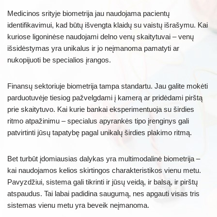
Medicinos srityje biometrija jau naudojama pacientų
identifikavimui, kad būtų išvengta klaidų su vaistų išrašymu. Kai
kuriose ligoninėse naudojami delno venų skaitytuvai – venų
išsidėstymas yra unikalus ir jo neįmanoma pamatyti ar
nukopijuoti be specialios įrangos.
Finansų sektoriuje biometrija tampa standartu. Jau galite mokėti
parduotuvėje tiesiog pažvelgdami į kamerą ar pridėdami pirštą
prie skaitytuvo. Kai kurie bankai eksperimentuoja su širdies
ritmo atpažinimu – specialus apyrankės tipo įrenginys gali
patvirtinti jūsų tapatybę pagal unikalų širdies plakimo ritmą.
Bet turbūt įdomiausias dalykas yra multimodalinė biometrija –
kai naudojamos kelios skirtingos charakteristikos vienu metu.
Pavyzdžiui, sistema gali tikrinti ir jūsų veidą, ir balsą, ir pirštų
atspaudus. Tai labai padidina saugumą, nes apgauti visas tris
sistemas vienu metu yra beveik neįmanoma.