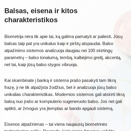
Balsas, eisena ir kitos
charakteristikos
Biometrija nėra tik apie tai, ką galima pamatyti ar paliesti. Jūsų
balsas taip pat yra unikalus kaip ir pirštų atspaudai. Balso
atpažinimo sistemos analizuoja daugiau nei 100 skirtingų
parametrų – balso tonalumą, tembą, kalbėjimo greitį, akcentą,
net tai, kaip jūsų balso stygos vibruoja.
Kai skambinate į banką ir sistema prašo pasakyti tam tikrą
frazę, ji ne tik atpažįsta žodžius, bet ir analizuoja jūsų balso
unikalias charakteristikas. Modernios sistemos gali atskirti tikrą
balsą nuo įrašo ar kompiuterio sugeneruoto balso. Jos net gali
aptikti, ar žmogus yra įtemptas ar bando apgauti sistemą.
Eisenos atpažinimas – tai viena naujausių biometrinės