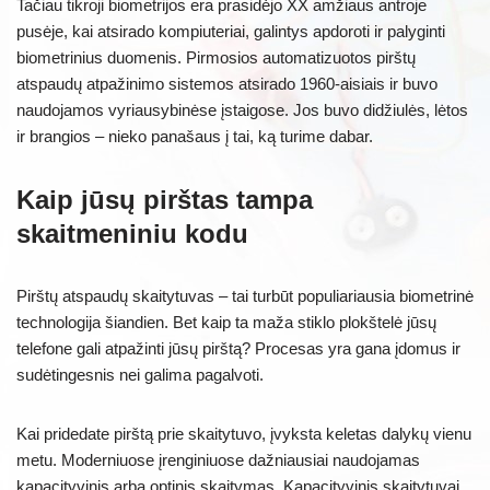
Tačiau tikroji biometrijos era prasidėjo XX amžiaus antroje
pusėje, kai atsirado kompiuteriai, galintys apdoroti ir palyginti
biometrinius duomenis. Pirmosios automatizuotos pirštų
atspaudų atpažinimo sistemos atsirado 1960-aisiais ir buvo
naudojamos vyriausybinėse įstaigose. Jos buvo didžiulės, lėtos
ir brangios – nieko panašaus į tai, ką turime dabar.
Kaip jūsų pirštas tampa
skaitmeniniu kodu
Pirštų atspaudų skaitytuvas – tai turbūt populiariausia biometrinė
technologija šiandien. Bet kaip ta maža stiklo plokštelė jūsų
telefone gali atpažinti jūsų pirštą? Procesas yra gana įdomus ir
sudėtingesnis nei galima pagalvoti.
Kai pridedate pirštą prie skaitytuvo, įvyksta keletas dalykų vienu
metu. Moderniuose įrenginiuose dažniausiai naudojamas
kapacityvinis arba optinis skaitymas. Kapacityvinis skaitytuvai