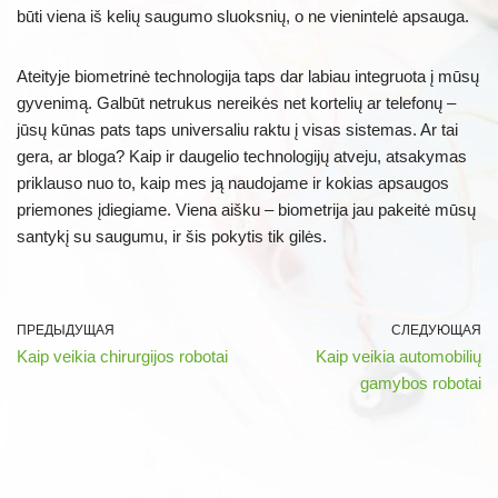
būti viena iš kelių saugumo sluoksnių, o ne vienintelė apsauga.
Ateityje biometrinė technologija taps dar labiau integruota į mūsų
gyvenimą. Galbūt netrukus nereikės net kortelių ar telefonų –
jūsų kūnas pats taps universaliu raktu į visas sistemas. Ar tai
gera, ar bloga? Kaip ir daugelio technologijų atveju, atsakymas
priklauso nuo to, kaip mes ją naudojame ir kokias apsaugos
priemones įdiegiame. Viena aišku – biometrija jau pakeitė mūsų
santykį su saugumu, ir šis pokytis tik gilės.
ПРЕДЫДУЩАЯ
СЛЕДУЮЩАЯ
Kaip veikia chirurgijos robotai
Kaip veikia automobilių
gamybos robotai