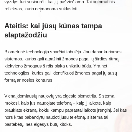
vyzdys turi susiaurėti, kai į jį pašviečiama. Tai automatinis
refleksas, kurio neįmanoma suklastoti.
Ateitis: kai jūsų kūnas tampa
slaptažodžiu
Biometrinė technologija sparčiai tobulėja. Jau dabar kuriamos
sistemos, kurios gali atpažinti žmones pagal jų širdies ritmą –
kiekvieno žmogaus širdis plaka unikaliu būdu. Yra net
technologijos, kurios gali identifikuoti žmones pagal jų ausų
formą ar nosies kontūrus.
Viena įdomiausių naujovių yra elgesio biometrija. Sistema
mokosi, kaip jūs naudojate telefoną – kaip jį laikote, kaip
braukiate ekraną, kokiu kampu paprastai laikote įrenginį. Jei kas
nors kitas pabandytų naudoti jūsų telefoną, sistema tai
pastebėtų, nes elgesys būtų kitoks.