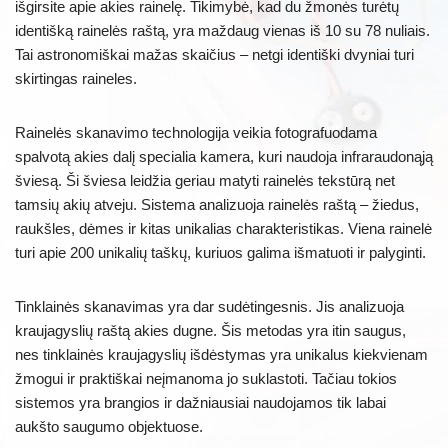
išgirsite apie akies rainelę. Tikimybė, kad du žmonės turėtų
identišką rainelės raštą, yra maždaug vienas iš 10 su 78 nuliais.
Tai astronomiškai mažas skaičius – netgi identiški dvyniai turi
skirtingas raineles.
Rainelės skanavimo technologija veikia fotografuodama
spalvotą akies dalį specialia kamera, kuri naudoja infraraudonąją
šviesą. Ši šviesa leidžia geriau matyti rainelės tekstūrą net
tamsių akių atveju. Sistema analizuoja rainelės raštą – žiedus,
raukšles, dėmes ir kitas unikalias charakteristikas. Viena rainelė
turi apie 200 unikalių taškų, kuriuos galima išmatuoti ir palyginti.
Tinklainės skanavimas yra dar sudėtingesnis. Jis analizuoja
kraujagyslių raštą akies dugne. Šis metodas yra itin saugus,
nes tinklainės kraujagyslių išdėstymas yra unikalus kiekvienam
žmogui ir praktiškai neįmanoma jo suklastoti. Tačiau tokios
sistemos yra brangios ir dažniausiai naudojamos tik labai
aukšto saugumo objektuose.