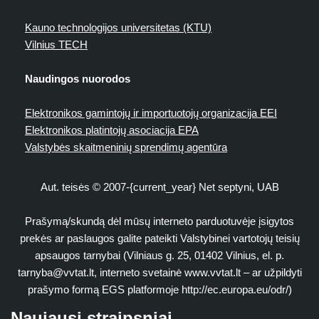
Kauno technologijos universitetas (KTU)
Vilnius TECH
Naudingos nuorodos
Elektronikos gamintojų ir importuotojų organizacija EEI
Elektronikos platintojų asociacija EPA
Valstybės skaitmeninių sprendimų agentūra
Aut. teisės © 2007-{current_year} Net septyni, UAB
Prašymą/skundą dėl mūsų interneto parduotuvėje įsigytos
prekės ar paslaugos galite pateikti Valstybinei vartotojų teisių
apsaugos tarnybai (Vilniaus g. 25, 01402 Vilnius, el. p.
tarnyba@vvtat.lt
, interneto svetainė www.vvtat.lt – ar užpildyti
prašymo formą EGS platformoje http://ec.europa.eu/odr/)
Naujausi straipsniai