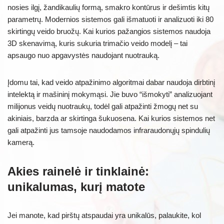
nosies ilgį, žandikaulių formą, smakro kontūrus ir dešimtis kitų
parametrų. Modernios sistemos gali išmatuoti ir analizuoti iki 80
skirtingų veido bruožų. Kai kurios pažangios sistemos naudoja
3D skenavimą, kuris sukuria trimačio veido modelį – tai
apsaugo nuo apgavystės naudojant nuotrauką.
Įdomu tai, kad veido atpažinimo algoritmai dabar naudoja dirbtinį
intelektą ir mašininį mokymąsi. Jie buvo “išmokyti” analizuojant
milijonus veidų nuotraukų, todėl gali atpažinti žmogų net su
akiniais, barzda ar skirtinga šukuosena. Kai kurios sistemos net
gali atpažinti jus tamsoje naudodamos infraraudonųjų spindulių
kamerą.
Akies rainelė ir tinklainė:
unikalumas, kurį matote
Jei manote, kad pirštų atspaudai yra unikalūs, palaukite, kol