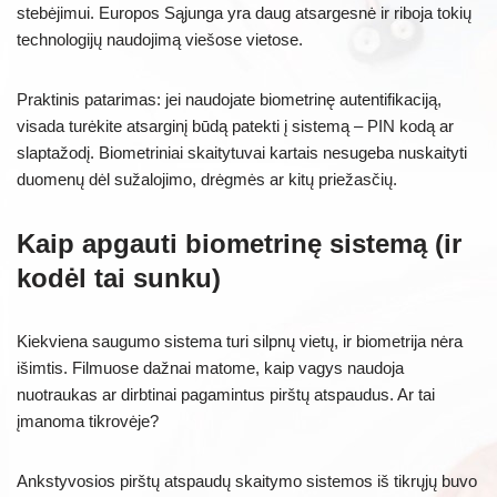
stebėjimui. Europos Sąjunga yra daug atsargesnė ir riboja tokių
technologijų naudojimą viešose vietose.
Praktinis patarimas: jei naudojate biometrinę autentifikaciją,
visada turėkite atsarginį būdą patekti į sistemą – PIN kodą ar
slaptažodį. Biometriniai skaitytuvai kartais nesugeba nuskaityti
duomenų dėl sužalojimo, drėgmės ar kitų priežasčių.
Kaip apgauti biometrinę sistemą (ir
kodėl tai sunku)
Kiekviena saugumo sistema turi silpnų vietų, ir biometrija nėra
išimtis. Filmuose dažnai matome, kaip vagys naudoja
nuotraukas ar dirbtinai pagamintus pirštų atspaudus. Ar tai
įmanoma tikrovėje?
Ankstyvosios pirštų atspaudų skaitymo sistemos iš tikrųjų buvo