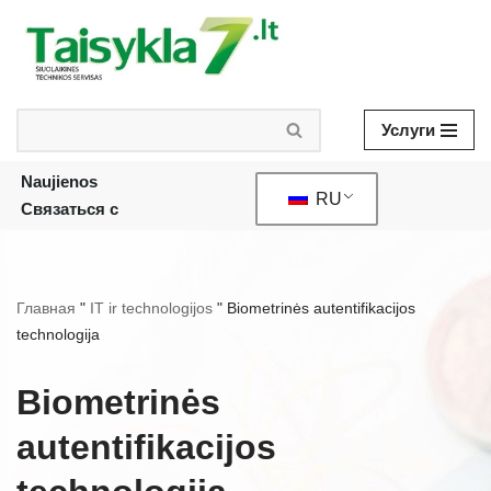
Skip
to
content
Услуги
Naujienos
RU
Связаться с
Главная
"
IT ir technologijos
"
Biometrinės autentifikacijos
technologija
Biometrinės
autentifikacijos