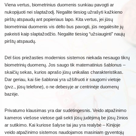
Viena vertus, biometrinius duomenis sunkiau pavogti ar
nukopijuoti nei slaptažodį. Negalite tiesiog užrašyti kažkieno
pirštų atspaudų ant popieriaus lapo. Kita vertus, jei jūsų
biometriniai duomenis vis dėlto bus pavogti, jūs negalėsite jų
pakeisti kaip slaptažodžio. Negalite tiesiog “užsiauginti” naujų
pirštų atspaudų.
Dėl šios priežasties modernios sistemos niekada nesaugo tikrų
biometrinių duomenų. Jos saugo tik matematinius šablonus –
skaičių sekas, kurios aprašo jūsų unikalias charakteristikas.
Dar geriau, kai šie šablonai yra užšifruoti ir saugomi vietoje
(pvz., jūsų telefone), o ne debesyje ar centrinėje duomenų
bazėje.
Privatumo klausimas yra dar sudėtingesnis. Veido atpažinimo
kameros viešose vietose gali sekti jūsų judėjimą be jūsų žinios
ar sutikimo. Kai kuriose šalyse tai jau yra realybė – Kinijoje
veido atpažinimo sistemos naudojamos masiniam gyventojų