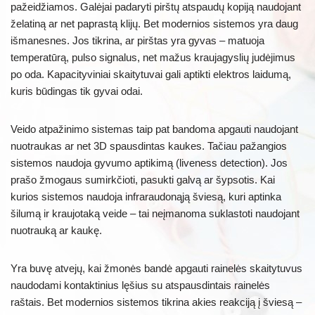
pažeidžiamos. Galėjai padaryti pirštų atspaudų kopiją naudojant
želatiną ar net paprastą klijų. Bet modernios sistemos yra daug
išmanesnes. Jos tikrina, ar pirštas yra gyvas – matuoja
temperatūrą, pulso signalus, net mažus kraujagyslių judėjimus
po oda. Kapacityviniai skaitytuvai gali aptikti elektros laidumą,
kuris būdingas tik gyvai odai.
Veido atpažinimo sistemas taip pat bandoma apgauti naudojant
nuotraukas ar net 3D spausdintas kaukes. Tačiau pažangios
sistemos naudoja gyvumo aptikimą (liveness detection). Jos
prašo žmogaus sumirkčioti, pasukti galvą ar šypsotis. Kai
kurios sistemos naudoja infraraudonąją šviesą, kuri aptinka
šilumą ir kraujotaką veide – tai neįmanoma suklastoti naudojant
nuotrauką ar kaukę.
Yra buvę atvejų, kai žmonės bandė apgauti rainelės skaitytuvus
naudodami kontaktinius lęšius su atspausdintais rainelės
raštais. Bet modernios sistemos tikrina akies reakciją į šviesą –