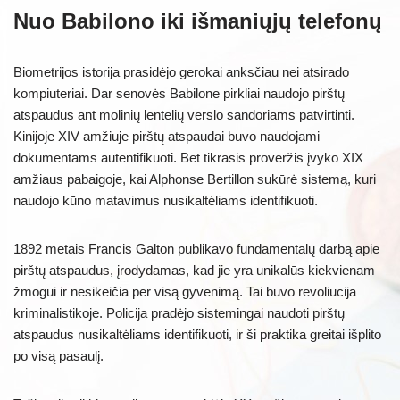
Nuo Babilono iki išmaniųjų telefonų
Biometrijos istorija prasidėjo gerokai anksčiau nei atsirado
kompiuteriai. Dar senovės Babilone pirkliai naudojo pirštų
atspaudus ant molinių lentelių verslo sandoriams patvirtinti.
Kinijoje XIV amžiuje pirštų atspaudai buvo naudojami
dokumentams autentifikuoti. Bet tikrasis proveržis įvyko XIX
amžiaus pabaigoje, kai Alphonse Bertillon sukūrė sistemą, kuri
naudojo kūno matavimus nusikaltėliams identifikuoti.
1892 metais Francis Galton publikavo fundamentalų darbą apie
pirštų atspaudus, įrodydamas, kad jie yra unikalūs kiekvienam
žmogui ir nesikeičia per visą gyvenimą. Tai buvo revoliucija
kriminalistikoje. Policija pradėjo sistemingai naudoti pirštų
atspaudus nusikaltėliams identifikuoti, ir ši praktika greitai išplito
po visą pasaulį.