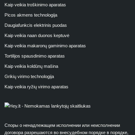
Kaip veikia troškinimo aparatas
Picos akmens technologija
Daugiafunkcis elektrinis puodas
Kaip veikia naan duonos keptuvė
Kaip veikia makaronų gaminimo aparatas
Tortilijos spausdinimo aparatas
Kaip veikia koldūnų mašina
Grikių virimo technologija
Kaip veikia ryžių virimo aparatas
Споры о ненадлежащем исполнении или неисполнении
договора разрешаются во внесудебном порядке в порядке,