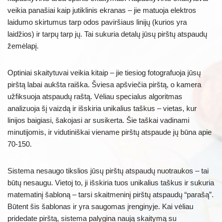
veikia panašiai kaip jutiklinis ekranas – jie matuoja elektros
laidumo skirtumus tarp odos paviršiaus linijų (kurios yra
laidžios) ir tarpų tarp jų. Tai sukuria detalų jūsų pirštų atspaudų
žemėlapį.
Optiniai skaitytuvai veikia kitaip – jie tiesiog fotografuoja jūsų
pirštą labai aukšta raiška. Šviesa apšviečia pirštą, o kamera
užfiksuoja atspaudų raštą. Vėliau specialus algoritmas
analizuoja šį vaizdą ir išskiria unikalius taškus – vietas, kur
linijos baigiasi, šakojasi ar susikerta. Šie taškai vadinami
minutijomis, ir vidutiniškai viename pirštų atspaude jų būna apie
70-150.
Sistema nesaugo tikslios jūsų pirštų atspaudų nuotraukos – tai
būtų nesaugu. Vietoj to, ji išskiria tuos unikalius taškus ir sukuria
matematinį šabloną – tarsi skaitmeninį pirštų atspaudų “parašą”.
Būtent šis šablonas ir yra saugomas įrenginyje. Kai vėliau
pridedate pirštą, sistema palygina naują skaitymą su