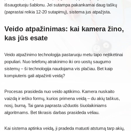
išsaugotuoju šablonu. Jei sutampa pakankamai daug taškų
(paprastai reikia 12-20 sutapimų), sistema jus atpažįsta.
Veido atpažinimas: kai kamera žino,
kas jūs esate
Veido atpažinimo technologija pastaruoju metu tapo neįtikėtinai
populiari. Nuo telefonų atrakinimo iki oro uostų saugumo
sistemų – ši technologija naudojama vis plačiau. Bet kaip
kompiuteris gali atpažinti veidą?
Procesas prasideda nuo veido aptikimo. Kamera nuskaito
vaizdą ir ieško formų, kurios primena veidą – du akių taškus,
nosį, burną. Tai gana paprasta užduotis šiuolaikiniams
algoritmams. Bet tikrasis darbas prasideda vėliau.
Kai sistema aptinka veidą, ji pradeda matuoti atstumą tarp akių,