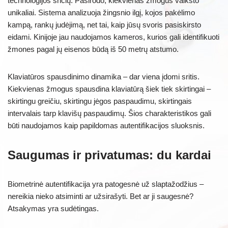
technologijos sričių. Pasirodo, kiekvienas žmogus vaikšto
unikaliai. Sistema analizuoja žingsnio ilgį, kojos pakėlimo
kampą, rankų judėjimą, net tai, kaip jūsų svoris pasiskirsto
eidami. Kinijoje jau naudojamos kameros, kurios gali identifikuoti
žmones pagal jų eisenos būdą iš 50 metrų atstumo.
Klaviatūros spausdinimo dinamika – dar viena įdomi sritis.
Kiekvienas žmogus spausdina klaviatūrą šiek tiek skirtingai –
skirtingu greičiu, skirtingu jėgos paspaudimu, skirtingais
intervalais tarp klavišų paspaudimų. Šios charakteristikos gali
būti naudojamos kaip papildomas autentifikacijos sluoksnis.
Saugumas ir privatumas: du kardai
Biometrinė autentifikacija yra patogesnė už slaptažodžius –
nereikia nieko atsiminti ar užsirašyti. Bet ar ji saugesnė?
Atsakymas yra sudėtingas.