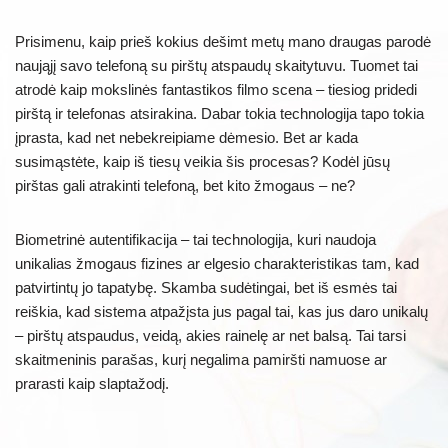
Prisimenu, kaip prieš kokius dešimt metų mano draugas parodė
naująjį savo telefoną su pirštų atspaudų skaitytuvu. Tuomet tai
atrodė kaip mokslinės fantastikos filmo scena – tiesiog pridedi
pirštą ir telefonas atsirakina. Dabar tokia technologija tapo tokia
įprasta, kad net nebekreipiame dėmesio. Bet ar kada
susimąstėte, kaip iš tiesų veikia šis procesas? Kodėl jūsų
pirštas gali atrakinti telefoną, bet kito žmogaus – ne?
Biometrinė autentifikacija – tai technologija, kuri naudoja
unikalias žmogaus fizines ar elgesio charakteristikas tam, kad
patvirtintų jo tapatybę. Skamba sudėtingai, bet iš esmės tai
reiškia, kad sistema atpažįsta jus pagal tai, kas jus daro unikalų
– pirštų atspaudus, veidą, akies rainelę ar net balsą. Tai tarsi
skaitmeninis parašas, kurį negalima pamiršti namuose ar
prarasti kaip slaptažodį.