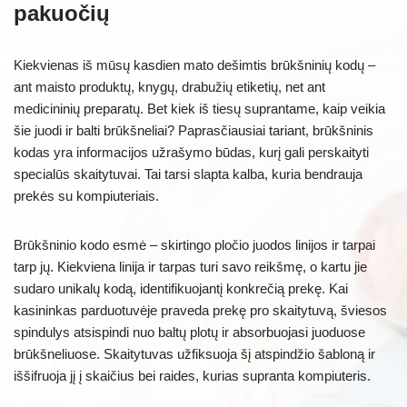
pakuočių
Kiekvienas iš mūsų kasdien mato dešimtis brūkšninių kodų –
ant maisto produktų, knygų, drabužių etiketių, net ant
medicininių preparatų. Bet kiek iš tiesų suprantame, kaip veikia
šie juodi ir balti brūkšneliai? Paprasčiausiai tariant, brūkšninis
kodas yra informacijos užrašymo būdas, kurį gali perskaityti
specialūs skaitytuvai. Tai tarsi slapta kalba, kuria bendrauja
prekės su kompiuteriais.
Brūkšninio kodo esmė – skirtingo pločio juodos linijos ir tarpai
tarp jų. Kiekviena linija ir tarpas turi savo reikšmę, o kartu jie
sudaro unikalų kodą, identifikuojantį konkrečią prekę. Kai
kasininkas parduotuvėje praveda prekę pro skaitytuvą, šviesos
spindulys atsispindi nuo baltų plotų ir absorbuojasi juoduose
brūkšneliuose. Skaitytuvas užfiksuoja šį atspindžio šabloną ir
iššifruoja jį į skaičius bei raides, kurias supranta kompiuteris.