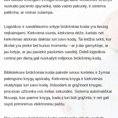
nuskaito paciento apyrankę, tada vaisto pakuotę, ir sistema
patikrina, ar viskas sutampa.
Logistikos ir sandėliavimo srityje brūkšniniai kodai yra tiesiog
neįkainojami. Kiekviena siunta, kiekviena dėžė, kartais net
kiekvienas atskiras daiktas turi savo kodą. Tai leidžia sekti, kur
tiksliai yra prekė bet kuriuo momentu – ar ji dar gamykloje, ar
jau kelyje, ar jau pasiekė paskirties sandėlį. Dideli logistikos
centrai per dieną gali nuskaityti milijonus brūkšninių kodų.
Bibliotekose brūkšniniai kodai pakeitė senus korteles ir žymiai
palengvino knygų apskaitą. Kiekviena knyga ir kiekvienas
skaitytojas turi savo kodą. Išduodant ar grąžinant knygas,
procesas užtrunka vos kelias sekundes. Sistema automatiškai
fiksuoja, kas paėmė knygą, kada ji turi būti grąžinta, ir net gali
siųsti priminimus elektroniniu paštu.