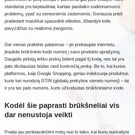
standartai yra tarptautiniai, kartais pasitaiko suderinamumo
problemų, ypač su senesnėmis sistemomis. Geriausia prieš
pradedant masiškai spausdinti etiketes, išbandyti kelis
pavyzdžius su realiomis įrangomis.
Dar vienas praktinis patarimas – jei prekiaujate internetu,
įtraukite brūkšninio kodo numerį į savo produkto aprašymą.
Daugelis pirkėjų ieško prekių būtent pagal šį kodą, nes tai yra
pats tiksliausias būdas rasti konkrečią prekę. Be to, kai kurios
platformos, kaip Google Shopping, geriau indeksuoja produktus,
kurie turi nurodytą GTIN (globalų prekybos vieneto numerį) – tai
ir yra tas pats numeris, kuris užkoduotas brūkšniniame kode.
Kodėl šie paprasti brūkšneliai vis
dar nenustoja veikti
Praėjo jau penkiasdešimt metų nuo to laiko, kai buvo nuskaityta