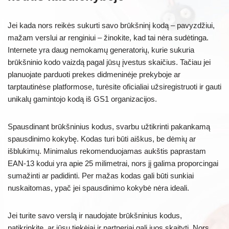
Jei kada nors reikės sukurti savo brūkšninį kodą – pavyzdžiui,
mažam verslui ar renginiui – žinokite, kad tai nėra sudėtinga.
Internete yra daug nemokamų generatorių, kurie sukuria
brūkšninio kodo vaizdą pagal jūsų įvestus skaičius. Tačiau jei
planuojate parduoti prekes didmeninėje prekyboje ar
tarptautinėse platformose, turėsite oficialiai užsiregistruoti ir gauti
unikalų gamintojo kodą iš GS1 organizacijos.
Spausdinant brūkšninius kodus, svarbu užtikrinti pakankamą
spausdinimo kokybę. Kodas turi būti aiškus, be dėmių ar
išblukimų. Minimalus rekomenduojamas aukštis paprastam
EAN-13 kodui yra apie 25 milimetrai, nors jį galima proporcingai
sumažinti ar padidinti. Per mažas kodas gali būti sunkiai
nuskaitomas, ypač jei spausdinimo kokybė nėra ideali.
Jei turite savo verslą ir naudojate brūkšninius kodus,
patikrinkite, ar jūsų tiekėjai ir partneriai gali juos skaityti. Nors