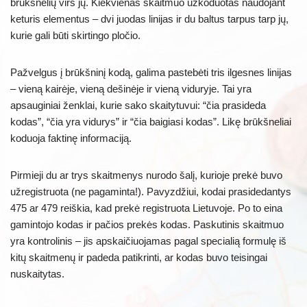
brūkšnelių virš jų. Kiekvienas skaitmuo užkoduotas naudojant
keturis elementus – dvi juodas linijas ir du baltus tarpus tarp jų,
kurie gali būti skirtingo pločio.
Pažvelgus į brūkšninį kodą, galima pastebėti tris ilgesnes linijas
– vieną kairėje, vieną dešinėje ir vieną viduryje. Tai yra
apsauginiai ženklai, kurie sako skaitytuvui: “čia prasideda
kodas”, “čia yra vidurys” ir “čia baigiasi kodas”. Likę brūkšneliai
koduoja faktinę informaciją.
Pirmieji du ar trys skaitmenys nurodo šalį, kurioje prekė buvo
užregistruota (ne pagaminta!). Pavyzdžiui, kodai prasidedantys
475 ar 479 reiškia, kad prekė registruota Lietuvoje. Po to eina
gamintojo kodas ir pačios prekės kodas. Paskutinis skaitmuo
yra kontrolinis – jis apskaičiuojamas pagal specialią formulę iš
kitų skaitmenų ir padeda patikrinti, ar kodas buvo teisingai
nuskaitytas.