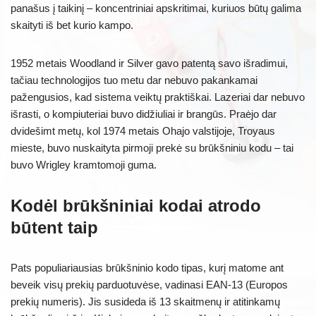
panašus į taikinį – koncentriniai apskritimai, kuriuos būtų galima
skaityti iš bet kurio kampo.
1952 metais Woodland ir Silver gavo patentą savo išradimui,
tačiau technologijos tuo metu dar nebuvo pakankamai
pažengusios, kad sistema veiktų praktiškai. Lazeriai dar nebuvo
išrasti, o kompiuteriai buvo didžiuliai ir brangūs. Praėjo dar
dvidešimt metų, kol 1974 metais Ohajo valstijoje, Troyaus
mieste, buvo nuskaityta pirmoji prekė su brūkšniniu kodu – tai
buvo Wrigley kramtomoji guma.
Kodėl brūkšniniai kodai atrodo
būtent taip
Pats populiariausias brūkšninio kodo tipas, kurį matome ant
beveik visų prekių parduotuvėse, vadinasi EAN-13 (Europos
prekių numeris). Jis susideda iš 13 skaitmenų ir atitinkamų