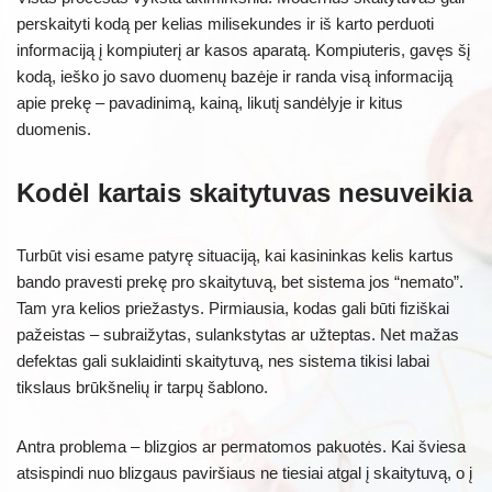
perskaityti kodą per kelias milisekundes ir iš karto perduoti
informaciją į kompiuterį ar kasos aparatą. Kompiuteris, gavęs šį
kodą, ieško jo savo duomenų bazėje ir randa visą informaciją
apie prekę – pavadinimą, kainą, likutį sandėlyje ir kitus
duomenis.
Kodėl kartais skaitytuvas nesuveikia
Turbūt visi esame patyrę situaciją, kai kasininkas kelis kartus
bando pravesti prekę pro skaitytuvą, bet sistema jos “nemato”.
Tam yra kelios priežastys. Pirmiausia, kodas gali būti fiziškai
pažeistas – subraižytas, sulankstytas ar užteptas. Net mažas
defektas gali suklaidinti skaitytuvą, nes sistema tikisi labai
tikslaus brūkšnelių ir tarpų šablono.
Antra problema – blizgios ar permatomos pakuotės. Kai šviesa
atsispindi nuo blizgaus paviršiaus ne tiesiai atgal į skaitytuvą, o į