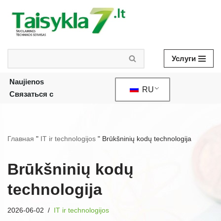
Skip
to
content
Услуги
Naujienos
RU
Связаться с
Главная
"
IT ir technologijos
"
Brūkšninių kodų technologija
Brūkšninių kodų
technologija
2026-06-02
IT ir technologijos