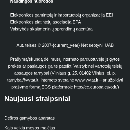
Naudingos nuorodos
Elektronikos gamintojų ir importuotojų organizacija EEI
Elektronikos platintojų asociacija EPA
Valstybės skaitmeninių sprendimų agentūra
Aut. teisės © 2007-{current_year} Net septyni, UAB
Prašymą/skundą dėl mūsų interneto parduotuvėje įsigytos
prekės ar paslaugos galite pateikti Valstybinei vartotojų teisių
apsaugos tarnybai (Vilniaus g. 25, 01402 Vilnius, el. p.
tarnyba@vvtat.lt
, interneto svetainė www.vvtat.lt – ar užpildyti
prašymo formą EGS platformoje http://ec.europa.eu/odr/)
Naujausi straipsniai
Dešros gamybos aparatas
Kaip veikia mėsos malėjas