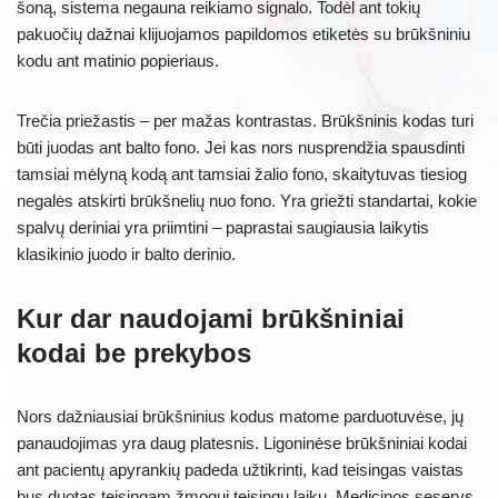
šoną, sistema negauna reikiamo signalo. Todėl ant tokių
pakuočių dažnai klijuojamos papildomos etiketės su brūkšniniu
kodu ant matinio popieriaus.
Trečia priežastis – per mažas kontrastas. Brūkšninis kodas turi
būti juodas ant balto fono. Jei kas nors nusprendžia spausdinti
tamsiai mėlyną kodą ant tamsiai žalio fono, skaitytuvas tiesiog
negalės atskirti brūkšnelių nuo fono. Yra griežti standartai, kokie
spalvų deriniai yra priimtini – paprastai saugiausia laikytis
klasikinio juodo ir balto derinio.
Kur dar naudojami brūkšniniai
kodai be prekybos
Nors dažniausiai brūkšninius kodus matome parduotuvėse, jų
panaudojimas yra daug platesnis. Ligoninėse brūkšniniai kodai
ant pacientų apyrankių padeda užtikrinti, kad teisingas vaistas
bus duotas teisingam žmogui teisingu laiku. Medicinos seserys