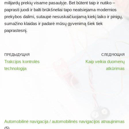
milijardų prekių visame pasaulyje. Bet būtent taip ir nutiko –
paprasti juodi ir balti brūkšneliai tapo neatsiejama modernios
prekybos dalimi, sutaupė nesuskaičiuojamą kiekį laiko ir pinigų,
sumažino klaidas ir padarė mūsų gyvenimą šiek tiek
paprastesnį.
ПРЕДЫДУЩАЯ
СЛЕДУЮЩАЯ
Trakcijos kontrolės
Kaip veikia duomenų
technologija
atkūrimas
Automobilinė navigacija / automobilinės navigacijos atnaujinimas
(5)