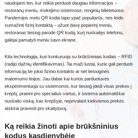
naudojami ten, kur reikia perduoti daugiau informacijos –
restoranų meniu, mokėjimo sistemose, renginių bilietetuose.
Pandemijos metu QR kodai tapo ypač populiarūs, nes leido
sumažinti fizinį kontaktą – užuot davę popierinį meniu,
restoranas tiesiog parodė QR kodą, kurį nuskaitęs telefonu,
galėjai pamatyti meniu savo ekrane.
Kita technologija, kuri konkuruoja su brūkšniniais kodais – RFID
(radijo dažnių identifikavimas). Tai maži lustai, kurie gali perduoti
informaciją be jokio fizinio kontakto ar net tiesioginės
matomumo linijos. Jau dabar kai kurios parduotuvės
eksperimentuoja su sistemomis, kur tiesiog įdedi visas prekes į
krepšį, praeini pro specialius vartus, ir sistema automatiškai
nuskaito viską, kas krepšyje, neprivalant kiekvienos prekės
atskirai pravesti pro skaitytuvą.
Ką reikia žinoti apie brūkšninius
kodus kasdienybėje