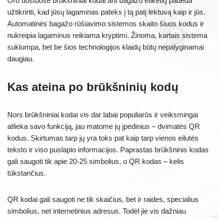
Oro uostuose brūkšniniai kodai ant bagažo etiketių padeda
užtikrinti, kad jūsų lagaminas pateks į tą patį lėktuvą kaip ir jūs.
Automatinės bagažo rūšiavimo sistemos skaito šiuos kodus ir
nukreipia lagaminus reikiama kryptimi. Žinoma, kartais sistema
suklumpa, bet be šios technologijos klaidų būtų nepalyginamai
daugiau.
Kas ateina po brūkšninių kodų
Nors brūkšniniai kodai vis dar labai populiarūs ir veiksmingai
atlieka savo funkciją, jau matome jų įpėdinius – dvimatės QR
kodus. Skirtumas tarp jų yra toks pat kaip tarp vienos eilutės
teksto ir viso puslapio informacijos. Paprastas brūkšninis kodas
gali saugoti tik apie 20-25 simbolius, o QR kodas – kelis
tūkstančius.
QR kodai gali saugoti ne tik skaičius, bet ir raides, specialius
simbolius, net internetinius adresus. Todėl jie vis dažniau