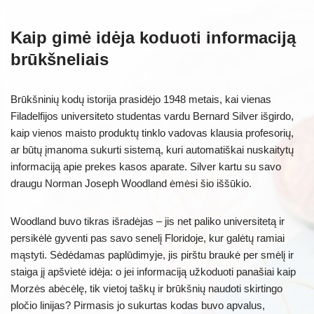
Kaip gimė idėja koduoti informaciją
brūkšneliais
Brūkšninių kodų istorija prasidėjo 1948 metais, kai vienas
Filadelfijos universiteto studentas vardu Bernard Silver išgirdo,
kaip vienos maisto produktų tinklo vadovas klausia profesorių,
ar būtų įmanoma sukurti sistemą, kuri automatiškai nuskaitytų
informaciją apie prekes kasos aparate. Silver kartu su savo
draugu Norman Joseph Woodland ėmėsi šio iššūkio.
Woodland buvo tikras išradėjas – jis net paliko universitetą ir
persikėlė gyventi pas savo senelį Floridoje, kur galėtų ramiai
mąstyti. Sėdėdamas paplūdimyje, jis pirštu braukė per smėlį ir
staiga jį apšvietė idėja: o jei informaciją užkoduoti panašiai kaip
Morzės abėcėlę, tik vietoj taškų ir brūkšnių naudoti skirtingo
pločio linijas? Pirmasis jo sukurtas kodas buvo apvalus,