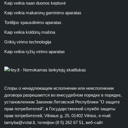
Kaip veikia naan duonos keptuvė
Kaip veikia makaronų gaminimo aparatas
Tortilijos spausdinimo aparatas
Kaip veikia koldūnų mašina
Grikių virimo technologija
Kaip veikia ryžių virimo aparatas
Споры о ненадлежащем исполнении или неисполнении
договора разрешаются во внесудебном порядке в порядке,
установленном Законом Литовской Республики "О защите
прав потребителей", в Государственной службе защиты
прав потребителей, Vilniaus g. 25, 01402 Vilnius, e-mail:
tarnyba@vvtat.lt
, телефон (8 5) 262 67 51, веб-сайт