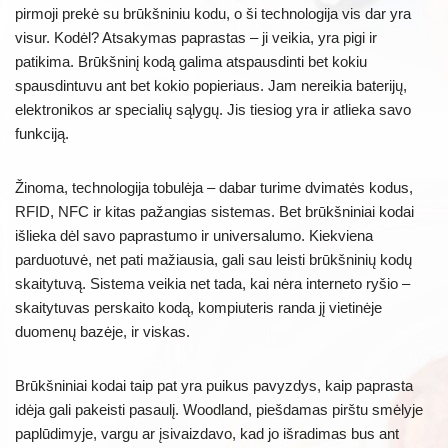
pirmoji prekė su brūkšniniu kodu, o ši technologija vis dar yra
visur. Kodėl? Atsakymas paprastas – ji veikia, yra pigi ir
patikima. Brūkšninį kodą galima atspausdinti bet kokiu
spausdintuvu ant bet kokio popieriaus. Jam nereikia baterijų,
elektronikos ar specialių sąlygų. Jis tiesiog yra ir atlieka savo
funkciją.
Žinoma, technologija tobulėja – dabar turime dvimatės kodus,
RFID, NFC ir kitas pažangias sistemas. Bet brūkšniniai kodai
išlieka dėl savo paprastumo ir universalumo. Kiekviena
parduotuvė, net pati mažiausia, gali sau leisti brūkšninių kodų
skaitytuvą. Sistema veikia net tada, kai nėra interneto ryšio –
skaitytuvas perskaito kodą, kompiuteris randa jį vietinėje
duomenų bazėje, ir viskas.
Brūkšniniai kodai taip pat yra puikus pavyzdys, kaip paprasta
idėja gali pakeisti pasaulį. Woodland, piešdamas pirštu smėlyje
paplūdimyje, vargu ar įsivaizdavo, kad jo išradimas bus ant