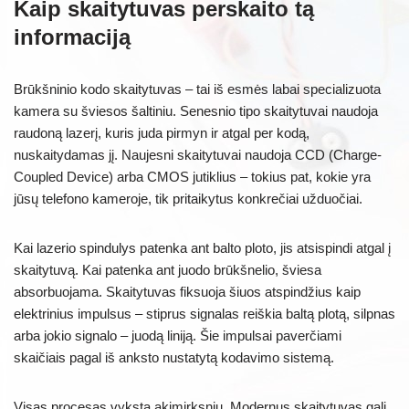
Kaip skaitytuvas perskaito tą
informaciją
Brūkšninio kodo skaitytuvas – tai iš esmės labai specializuota
kamera su šviesos šaltiniu. Senesnio tipo skaitytuvai naudoja
raudoną lazerį, kuris juda pirmyn ir atgal per kodą,
nuskaitydamas jį. Naujesni skaitytuvai naudoja CCD (Charge-
Coupled Device) arba CMOS jutiklius – tokius pat, kokie yra
jūsų telefono kameroje, tik pritaikytus konkrečiai užduočiai.
Kai lazerio spindulys patenka ant balto ploto, jis atsispindi atgal į
skaitytuvą. Kai patenka ant juodo brūkšnelio, šviesa
absorbuojama. Skaitytuvas fiksuoja šiuos atspindžius kaip
elektrinius impulsus – stiprus signalas reiškia baltą plotą, silpnas
arba jokio signalo – juodą liniją. Šie impulsai paverčiami
skaičiais pagal iš anksto nustatytą kodavimo sistemą.
Visas procesas vyksta akimirksniu. Modernus skaitytuvas gali