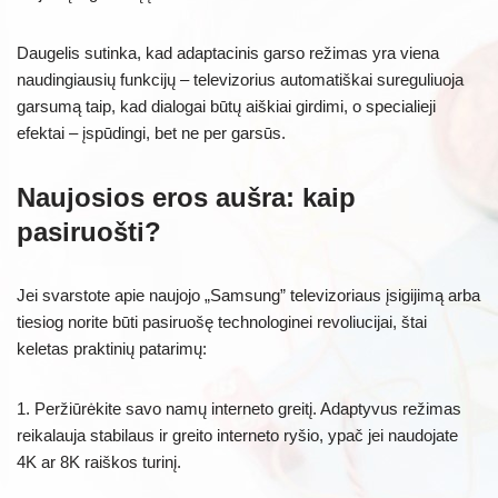
Daugelis sutinka, kad adaptacinis garso režimas yra viena
naudingiausių funkcijų – televizorius automatiškai sureguliuoja
garsumą taip, kad dialogai būtų aiškiai girdimi, o specialieji
efektai – įspūdingi, bet ne per garsūs.
Naujosios eros aušra: kaip
pasiruošti?
Jei svarstote apie naujojo „Samsung” televizoriaus įsigijimą arba
tiesiog norite būti pasiruošę technologinei revoliucijai, štai
keletas praktinių patarimų:
1. Peržiūrėkite savo namų interneto greitį. Adaptyvus režimas
reikalauja stabilaus ir greito interneto ryšio, ypač jei naudojate
4K ar 8K raiškos turinį.