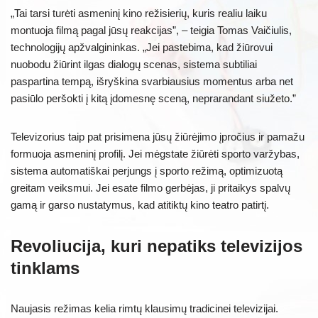
„Tai tarsi turėti asmeninį kino režisierių, kuris realiu laiku
montuoja filmą pagal jūsų reakcijas”, – teigia Tomas Vaičiulis,
technologijų apžvalgininkas. „Jei pastebima, kad žiūrovui
nuobodu žiūrint ilgas dialogų scenas, sistema subtiliai
paspartina tempą, išryškina svarbiausius momentus arba net
pasiūlo peršokti į kitą įdomesnę sceną, neprarandant siužeto.”
Televizorius taip pat prisimena jūsų žiūrėjimo įpročius ir pamažu
formuoja asmeninį profilį. Jei mėgstate žiūrėti sporto varžybas,
sistema automatiškai perjungs į sporto režimą, optimizuotą
greitam veiksmui. Jei esate filmo gerbėjas, ji pritaikys spalvų
gamą ir garso nustatymus, kad atitiktų kino teatro patirtį.
Revoliucija, kuri nepatiks televizijos
tinklams
Naujasis režimas kelia rimtų klausimų tradicinei televizijai.