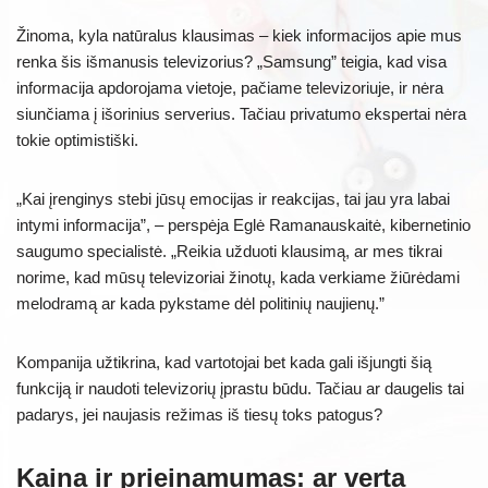
Žinoma, kyla natūralus klausimas – kiek informacijos apie mus
renka šis išmanusis televizorius? „Samsung” teigia, kad visa
informacija apdorojama vietoje, pačiame televizoriuje, ir nėra
siunčiama į išorinius serverius. Tačiau privatumo ekspertai nėra
tokie optimistiški.
„Kai įrenginys stebi jūsų emocijas ir reakcijas, tai jau yra labai
intymi informacija”, – perspėja Eglė Ramanauskaitė, kibernetinio
saugumo specialistė. „Reikia užduoti klausimą, ar mes tikrai
norime, kad mūsų televizoriai žinotų, kada verkiame žiūrėdami
melodramą ar kada pykstame dėl politinių naujienų.”
Kompanija užtikrina, kad vartotojai bet kada gali išjungti šią
funkciją ir naudoti televizorių įprastu būdu. Tačiau ar daugelis tai
padarys, jei naujasis režimas iš tiesų toks patogus?
Kaina ir prieinamumas: ar verta