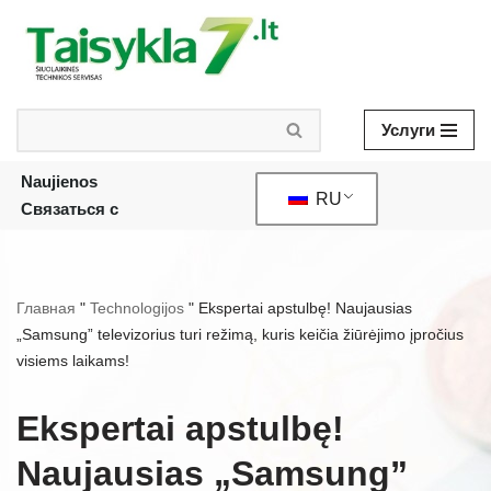
Skip
to
content
Услуги
Naujienos
RU
Связаться с
Главная
"
Technologijos
"
Ekspertai apstulbę! Naujausias
„Samsung” televizorius turi režimą, kuris keičia žiūrėjimo įpročius
visiems laikams!
Ekspertai apstulbę!
Naujausias „Samsung”