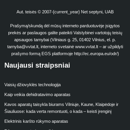
Aut. teisės © 2007-{current_year} Net septyni, UAB
Prašymą/skundą dėl mūsų interneto parduotuvėje įsigytos
prekės ar paslaugos galite pateikti Valstybinei vartotojų teisių
apsaugos tarnybai (Vilniaus g. 25, 01402 Vilnius, el. p.
tarnyba@vvtat.lt
, interneto svetainė www.vvtat.lt – ar užpildyti
prašymo formą EGS platformoje http://ec.europa.eu/odr/)
Naujausi straipsniai
Vaisių džiovyklės technologija
Kaip veikia dehidratavimo aparatas
Kavos aparatų taisykla biurams Vilniuje, Kaune, Klaipėdoje ir
Šiauliuose: kada verta remontuoti, o kada – keisti įrenginį
Elektrinis karšto rūkymo aparatas