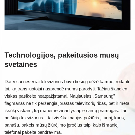
Technologijos, pakeitusios mūsų
svetaines
Dar visai neseniai televizorius buvo tiesiog dėžė kampe, rodanti
tai, ką transliuotojai nusprendė mums parodyti. Tačiau šiandien
viskas pasikeitė neatpažįstamai. Naujausias „Samsung”
flagmanas ne tik peržengia įprastas televizorių ribas, bet ir meta
iššūkį viskam, ką manėme žinantys apie namų pramogas. Tai
ne šiaip televizorius – tai visiškai naujas požiūris į turinį, kuris,
panašu, pakeis mūsų žiūrėjimo įpročius taip, kaip išmanieji
telefonai pakeitė bendravimą.