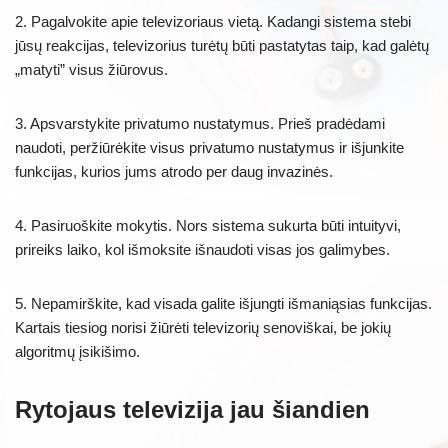
2. Pagalvokite apie televizoriaus vietą. Kadangi sistema stebi
jūsų reakcijas, televizorius turėtų būti pastatytas taip, kad galėtų
„matyti” visus žiūrovus.
3. Apsvarstykite privatumo nustatymus. Prieš pradėdami
naudoti, peržiūrėkite visus privatumo nustatymus ir išjunkite
funkcijas, kurios jums atrodo per daug invazinės.
4. Pasiruoškite mokytis. Nors sistema sukurta būti intuityvi,
prireiks laiko, kol išmoksite išnaudoti visas jos galimybes.
5. Nepamirškite, kad visada galite išjungti išmaniąsias funkcijas.
Kartais tiesiog norisi žiūrėti televizorių senoviškai, be jokių
algoritmų įsikišimo.
Rytojaus televizija jau šiandien