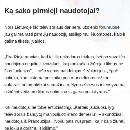
Ką sako pirmieji naudotojai?
Nors Lietuvoje šio televizoriaus dar nėra, užsienio forumuose
jau galima rasti pirmųjų naudotojų atsiliepimų. Nuomonės, kaip ir
galima tikėtis, įvairios.
„Pradžioje maniau, kad tai tik rinkodaros triukas, bet po savaitės
naudojimo negaliu įsivaizduoti, kaip anksčiau žiūrėjau filmus be
šios funkcijos”, – rašo vienas naudotojas iš Vokietijos. „Ypač
patinka, kad sistema prisitaiko prie mano dienos režimo –
vakarais automatiškai sumažina mėlynos šviesos intensyvumą,
o žiūrint veiksmo filmus optimizuoja garso nustatymus.”
Kiti naudotojai ne tokie entuziastingi. „Kartais jaučiuosi, lyg
televizorius bandytų manipuliuoti mano dėmesiu”, – skundžiasi
naudotoja iš Prancūzijos. „Noriu pats nuspręsti, ką ir kaip žiūrėti,
be jokių algoritmų įsikišimo.”