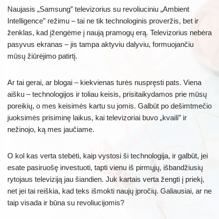
Naujasis „Samsung” televizorius su revoliuciniu „Ambient
Intelligence” režimu – tai ne tik technologinis proveržis, bet ir
ženklas, kad įžengėme į naują pramogų erą. Televizorius nebėra
pasyvus ekranas – jis tampa aktyviu dalyviu, formuojančiu
mūsų žiūrėjimo patirtį.
Ar tai gerai, ar blogai – kiekvienas turės nuspręsti pats. Viena
aišku – technologijos ir toliau keisis, prisitaikydamos prie mūsų
poreikių, o mes keisimės kartu su jomis. Galbūt po dešimtmečio
juoksimės prisiminę laikus, kai televizoriai buvo „kvaili” ir
nežinojo, ką mes jaučiame.
O kol kas verta stebėti, kaip vystosi ši technologija, ir galbūt, jei
esate pasiruošę investuoti, tapti vienu iš pirmųjų, išbandžiusių
rytojaus televiziją jau šiandien. Juk kartais verta žengti į priekį,
net jei tai reiškia, kad teks išmokti naujų įpročių. Galiausiai, ar ne
taip visada ir būna su revoliucijomis?