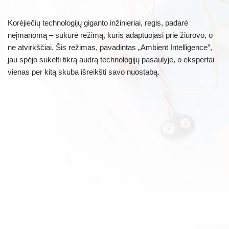
Korėjiečių technologijų giganto inžinieriai, regis, padarė
neįmanomą – sukūrė režimą, kuris adaptuojasi prie žiūrovo, o
ne atvirkščiai. Šis režimas, pavadintas „Ambient Intelligence”,
jau spėjo sukelti tikrą audrą technologijų pasaulyje, o ekspertai
vienas per kitą skuba išreikšti savo nuostabą.