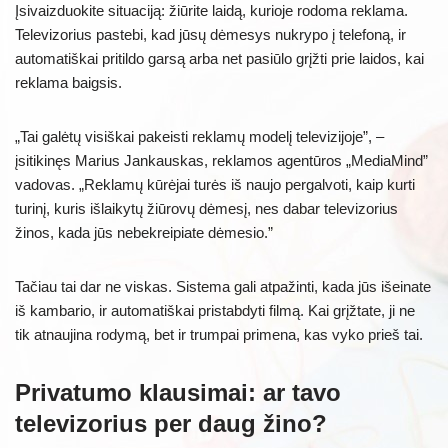
Įsivaizduokite situaciją: žiūrite laidą, kurioje rodoma reklama.
Televizorius pastebi, kad jūsų dėmesys nukrypo į telefoną, ir
automatiškai pritildo garsą arba net pasiūlo grįžti prie laidos, kai
reklama baigsis.
„Tai galėtų visiškai pakeisti reklamų modelį televizijoje”, –
įsitikinęs Marius Jankauskas, reklamos agentūros „MediaMind”
vadovas. „Reklamų kūrėjai turės iš naujo pergalvoti, kaip kurti
turinį, kuris išlaikytų žiūrovų dėmesį, nes dabar televizorius
žinos, kada jūs nebekreipiate dėmesio.”
Tačiau tai dar ne viskas. Sistema gali atpažinti, kada jūs išeinate
iš kambario, ir automatiškai pristabdyti filmą. Kai grįžtate, ji ne
tik atnaujina rodymą, bet ir trumpai primena, kas vyko prieš tai.
Privatumo klausimai: ar tavo
televizorius per daug žino?