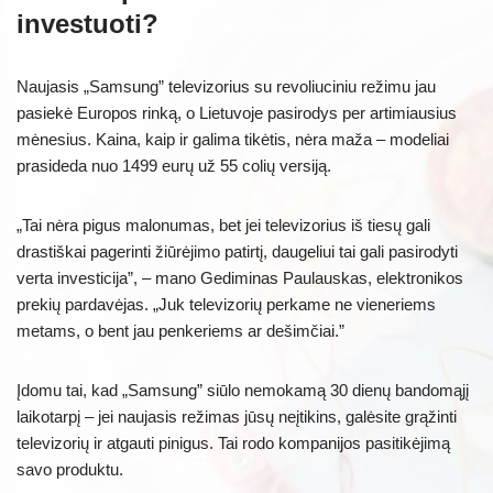
investuoti?
Naujasis „Samsung” televizorius su revoliuciniu režimu jau
pasiekė Europos rinką, o Lietuvoje pasirodys per artimiausius
mėnesius. Kaina, kaip ir galima tikėtis, nėra maža – modeliai
prasideda nuo 1499 eurų už 55 colių versiją.
„Tai nėra pigus malonumas, bet jei televizorius iš tiesų gali
drastiškai pagerinti žiūrėjimo patirtį, daugeliui tai gali pasirodyti
verta investicija”, – mano Gediminas Paulauskas, elektronikos
prekių pardavėjas. „Juk televizorių perkame ne vieneriems
metams, o bent jau penkeriems ar dešimčiai.”
Įdomu tai, kad „Samsung” siūlo nemokamą 30 dienų bandomąjį
laikotarpį – jei naujasis režimas jūsų neįtikins, galėsite grąžinti
televizorių ir atgauti pinigus. Tai rodo kompanijos pasitikėjimą
savo produktu.