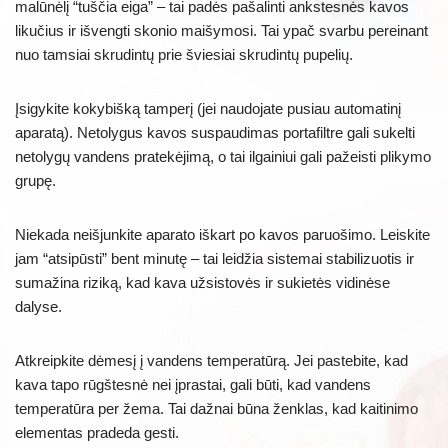
malūnėlį “tuščia eiga” – tai padės pašalinti ankstesnės kavos
likučius ir išvengti skonio maišymosi. Tai ypač svarbu pereinant
nuo tamsiai skrudintų prie šviesiai skrudintų pupelių.
Įsigykite kokybišką tamperį (jei naudojate pusiau automatinį
aparatą). Netolygus kavos suspaudimas portafiltre gali sukelti
netolygų vandens pratekėjimą, o tai ilgainiui gali pažeisti plikymo
grupę.
Niekada neišjunkite aparato iškart po kavos paruošimo. Leiskite
jam “atsipūsti” bent minutę – tai leidžia sistemai stabilizuotis ir
sumažina riziką, kad kava užsistovės ir sukietės vidinėse
dalyse.
Atkreipkite dėmesį į vandens temperatūrą. Jei pastebite, kad
kava tapo rūgštesnė nei įprastai, gali būti, kad vandens
temperatūra per žema. Tai dažnai būna ženklas, kad kaitinimo
elementas pradeda gesti.