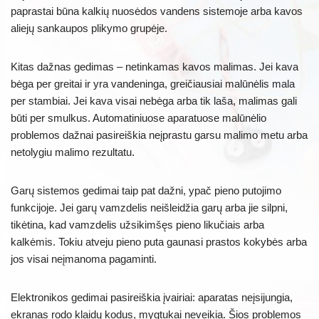
paprastai būna kalkių nuosėdos vandens sistemoje arba kavos
aliejų sankaupos plikymo grupėje.
Kitas dažnas gedimas – netinkamas kavos malimas. Jei kava
bėga per greitai ir yra vandeninga, greičiausiai malūnėlis mala
per stambiai. Jei kava visai nebėga arba tik laša, malimas gali
būti per smulkus. Automatiniuose aparatuose malūnėlio
problemos dažnai pasireiškia neįprastu garsu malimo metu arba
netolygiu malimo rezultatu.
Garų sistemos gedimai taip pat dažni, ypač pieno putojimo
funkcijoje. Jei garų vamzdelis neišleidžia garų arba jie silpni,
tikėtina, kad vamzdelis užsikimšęs pieno likučiais arba
kalkėmis. Tokiu atveju pieno puta gaunasi prastos kokybės arba
jos visai neįmanoma pagaminti.
Elektronikos gedimai pasireiškia įvairiai: aparatas neįsijungia,
ekranas rodo klaidų kodus, mygtukai neveikia. Šios problemos