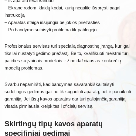
– Iš aparato teka vanduo
– Ekrane rodomi klaidų kodai, kurių negalite išspręsti pagal
instrukciją
– Aparatas staiga išsijungia be jokios priežasties
– Po bandymo sutaisyti problema tik pablogėjo
Profesionalus servisas turi specialią diagnostinę įrangą, kuri gali
tiksliai nustatyti gedimo priežastį. Be to, kvalifikuoti meistrai turi
patirties su įvairiais modeliais ir žino dažniausias konkrečių
modelių problemas.
Svarbu nepamiršti, kad bandymas savarankiškai taisyti
sudėtingus gedimus gali ne tik sugadinti aparatą, bet ir panaikinti
garantiją. Jei jūsų kavos aparatas dar turi galiojančią garantiją,
visada pirmiausia kreipkitės į oficialų servisą.
Skirtingų tipų kavos aparatų
specifiniai gedimai