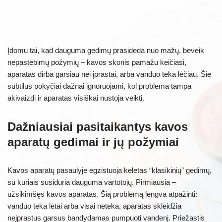
Įdomu tai, kad dauguma gedimų prasideda nuo mažų, beveik
nepastebimų požymių – kavos skonis pamažu keičiasi,
aparatas dirba garsiau nei įprastai, arba vanduo teka lėčiau. Šie
subtilūs pokyčiai dažnai ignoruojami, kol problema tampa
akivaizdi ir aparatas visiškai nustoja veikti.
Dažniausiai pasitaikantys kavos
aparatų gedimai ir jų požymiai
Kavos aparatų pasaulyje egzistuoja keletas “klasikinių” gedimų,
su kuriais susiduria dauguma vartotojų. Pirmiausia –
užsikimšęs kavos aparatas. Šią problemą lengva atpažinti:
vanduo teka lėtai arba visai neteka, aparatas skleidžia
neįprastus garsus bandydamas pumpuoti vandenį. Priežastis