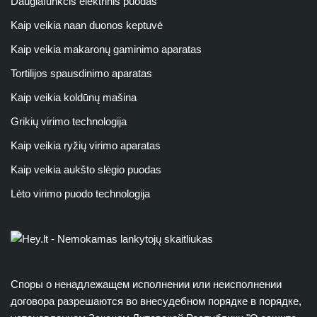
Daugiafunkcis elektrinis puodas
Kaip veikia naan duonos keptuvė
Kaip veikia makaronų gaminimo aparatas
Tortilijos spausdinimo aparatas
Kaip veikia koldūnų mašina
Grikių virimo technologija
Kaip veikia ryžių virimo aparatas
Kaip veikia aukšto slėgio puodas
Lėto virimo puodo technologija
Споры о ненадлежащем исполнении или неисполнении
договора разрешаются во внесудебном порядке в порядке,