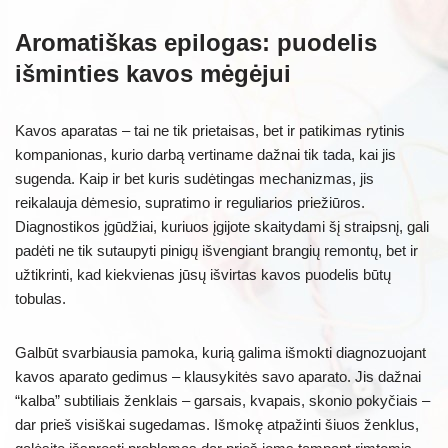
Aromatiškas epilogas: puodelis
išminties kavos mėgėjui
Kavos aparatas – tai ne tik prietaisas, bet ir patikimas rytinis
kompanionas, kurio darbą vertiname dažnai tik tada, kai jis
sugenda. Kaip ir bet kuris sudėtingas mechanizmas, jis
reikalauja dėmesio, supratimo ir reguliarios priežiūros.
Diagnostikos įgūdžiai, kuriuos įgijote skaitydami šį straipsnį, gali
padėti ne tik sutaupyti pinigų išvengiant brangių remontų, bet ir
užtikrinti, kad kiekvienas jūsų išvirtas kavos puodelis būtų
tobulas.
Galbūt svarbiausia pamoka, kurią galima išmokti diagnozuojant
kavos aparato gedimus – klausykitės savo aparato. Jis dažnai
“kalba” subtiliais ženklais – garsais, kvapais, skonio pokyčiais –
dar prieš visiškai sugedamas. Išmokę atpažinti šiuos ženklus,