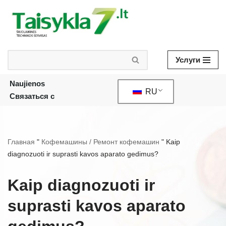
Skip
to
content
Услуги
Naujienos
RU
Связаться с
Главная
"
Кофемашины / Ремонт кофемашин
"
Kaip
diagnozuoti ir suprasti kavos aparato gedimus?
Kaip diagnozuoti ir
suprasti kavos aparato