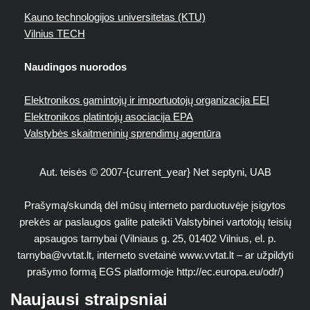
Kauno technologijos universitetas (KTU)
Vilnius TECH
Naudingos nuorodos
Elektronikos gamintojų ir importuotojų organizacija EEI
Elektronikos platintojų asociacija EPA
Valstybės skaitmeninių sprendimų agentūra
Aut. teisės © 2007-{current_year} Net septyni, UAB
Prašymą/skundą dėl mūsų interneto parduotuvėje įsigytos
prekės ar paslaugos galite pateikti Valstybinei vartotojų teisių
apsaugos tarnybai (Vilniaus g. 25, 01402 Vilnius, el. p.
tarnyba@vvtat.lt
, interneto svetainė www.vvtat.lt – ar užpildyti
prašymo formą EGS platformoje http://ec.europa.eu/odr/)
Naujausi straipsniai