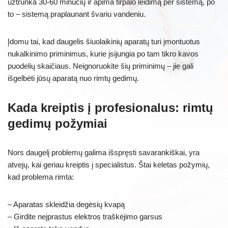
užtrunka 30-60 minučių ir apima tirpalo leidimą per sistemą, po
to – sistemą praplaunant švariu vandeniu.
Įdomu tai, kad daugelis šiuolaikinių aparatų turi įmontuotus
nukalkinimo priminimus, kurie įsijungia po tam tikro kavos
puodelių skaičiaus. Neignoruokite šių priminimų – jie gali
išgelbėti jūsų aparatą nuo rimtų gedimų.
Kada kreiptis į profesionalus: rimtų
gedimų požymiai
Nors daugelį problemų galima išspręsti savarankiškai, yra
atvejų, kai geriau kreiptis į specialistus. Štai keletas požymių,
kad problema rimta:
– Aparatas skleidžia degėsių kvapą
– Girdite neįprastus elektros traškėjimo garsus