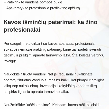
– Patikrinkite vandens pompos būklę
– Apsvarstykite profesionalią profilaktinę apžiūrą
Kavos išminčių patarimai: ką žino
profesionalai
Per daugelį metų dirbant su kavos aparatais, profesionalai
sukaupė nemažai praktinių patarimų, kurie gali padėti išvengti
gedimų ir prailginti aparato tarnavimo laiką. Štai keletas vertingų
įžvalgų:
Naudokite filtruotą vandenį. Net jei reguliariai nukalkinate
aparatą, filtruotas vanduo sumažins kalkių kaupimąsi ir prailgins
laiką tarp nukalkinimų. Investicija į kokybišką vandens filtrą
atsipirks ilgesniu aparato tarnavimo laiku.
Neužmirškite “tuščio malimo”. Keisdami kavos rūšį, paleiskite