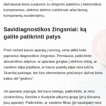
dažniausiai būna susijusios su drėgmės patekimu į elektronikos
komponentus, elektros tiekimo sutrikimais arba tiesiog
komponentų nusidėvėjimu.
Savidiagnostikos žingsniai: ką
galite patikrinti patys
Prieš nešant kavos aparatą į servisą, verta atlikti kelis
paprastus diagnostikos žingsnius. Pirmiausia, patikrinkite
akivaizdžius dalykus: ar aparatas įjungtas į elektros tinklą, ar
vandens talpa pripildyta, ar kavos pupelių talpa nėra tuščia.
Skamba juokingai, bet šios elementarios priežastys dažnai būna
kaltos dėl “gedimo”.
Jei aparatas įsijungia, bet kava nebėga, patikrinkite, ar nėra
užsikimšimų. Išimkite ir išvalykite plikymo grupę (jei ji išimama
jūsų aparate). Patikrinkite, ar vandens filtras (jei naudojate) nėra