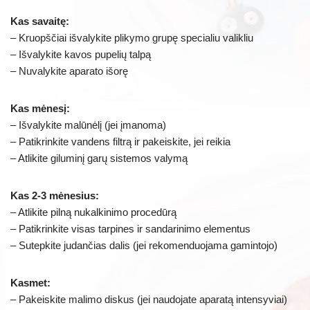
Kas savaitę:
– Kruopščiai išvalykite plikymo grupę specialiu valikliu
– Išvalykite kavos pupelių talpą
– Nuvalykite aparato išorę
Kas mėnesį:
– Išvalykite malūnėlį (jei įmanoma)
– Patikrinkite vandens filtrą ir pakeiskite, jei reikia
– Atlikite giluminį garų sistemos valymą
Kas 2-3 mėnesius:
– Atlikite pilną nukalkinimo procedūrą
– Patikrinkite visas tarpines ir sandarinimo elementus
– Sutepkite judančias dalis (jei rekomenduojama gamintojo)
Kasmet:
– Pakeiskite malimo diskus (jei naudojate aparatą intensyviai)