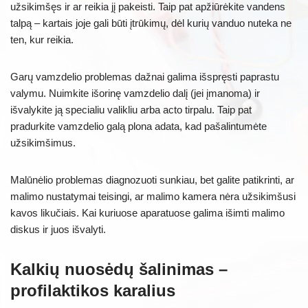
užsikimšęs ir ar reikia jį pakeisti. Taip pat apžiūrėkite vandens
talpą – kartais joje gali būti įtrūkimų, dėl kurių vanduo nuteka ne
ten, kur reikia.
Garų vamzdelio problemas dažnai galima išspręsti paprastu
valymu. Nuimkite išorinę vamzdelio dalį (jei įmanoma) ir
išvalykite ją specialiu valikliu arba acto tirpalu. Taip pat
pradurkite vamzdelio galą plona adata, kad pašalintumėte
užsikimšimus.
Malūnėlio problemas diagnozuoti sunkiau, bet galite patikrinti, ar
malimo nustatymai teisingi, ar malimo kamera nėra užsikimšusi
kavos likučiais. Kai kuriuose aparatuose galima išimti malimo
diskus ir juos išvalyti.
Kalkių nuosėdų šalinimas –
profilaktikos karalius