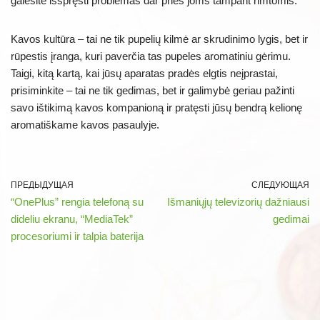
galėsite išspręsti problemas dar prieš joms tampant rimtomis.
Kavos kultūra – tai ne tik pupelių kilmė ar skrudinimo lygis, bet ir
rūpestis įranga, kuri paverčia tas pupeles aromatiniu gėrimu.
Taigi, kitą kartą, kai jūsų aparatas pradės elgtis neįprastai,
prisiminkite – tai ne tik gedimas, bet ir galimybė geriau pažinti
savo ištikimą kavos kompanioną ir pratęsti jūsų bendrą kelionę
aromatiškame kavos pasaulyje.
ПРЕДЫДУЩАЯ
СЛЕДУЮЩАЯ
“OnePlus” rengia telefoną su
Išmaniųjų televizorių dažniausi
dideliu ekranu, “MediaTek”
gedimai
procesoriumi ir talpia baterija