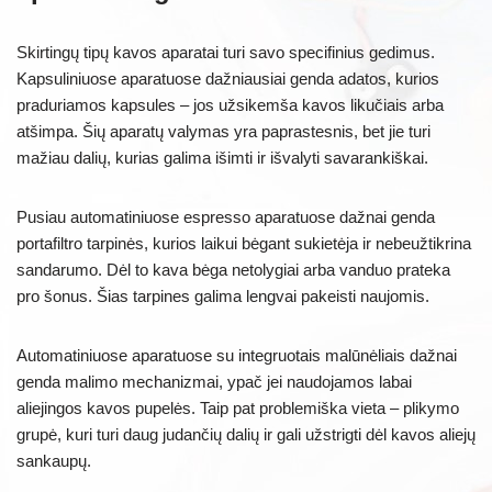
Skirtingų tipų kavos aparatai turi savo specifinius gedimus.
Kapsuliniuose aparatuose dažniausiai genda adatos, kurios
praduriamos kapsules – jos užsikemša kavos likučiais arba
atšimpa. Šių aparatų valymas yra paprastesnis, bet jie turi
mažiau dalių, kurias galima išimti ir išvalyti savarankiškai.
Pusiau automatiniuose espresso aparatuose dažnai genda
portafiltro tarpinės, kurios laikui bėgant sukietėja ir nebeužtikrina
sandarumo. Dėl to kava bėga netolygiai arba vanduo prateka
pro šonus. Šias tarpines galima lengvai pakeisti naujomis.
Automatiniuose aparatuose su integruotais malūnėliais dažnai
genda malimo mechanizmai, ypač jei naudojamos labai
aliejingos kavos pupelės. Taip pat problemiška vieta – plikymo
grupė, kuri turi daug judančių dalių ir gali užstrigti dėl kavos aliejų
sankaupų.