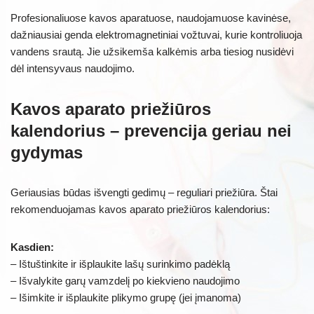
Profesionaliuose kavos aparatuose, naudojamuose kavinėse,
dažniausiai genda elektromagnetiniai vožtuvai, kurie kontroliuoja
vandens srautą. Jie užsikemša kalkėmis arba tiesiog nusidėvi
dėl intensyvaus naudojimo.
Kavos aparato priežiūros
kalendorius – prevencija geriau nei
gydymas
Geriausias būdas išvengti gedimų – reguliari priežiūra. Štai
rekomenduojamas kavos aparato priežiūros kalendorius:
Kasdien:
– Ištuštinkite ir išplaukite lašų surinkimo padėklą
– Išvalykite garų vamzdelį po kiekvieno naudojimo
– Išimkite ir išplaukite plikymo grupę (jei įmanoma)