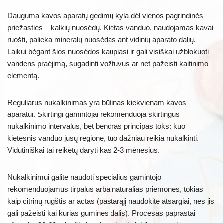
Dauguma kavos aparatų gedimų kyla dėl vienos pagrindinės
priežasties – kalkių nuosėdų. Kietas vanduo, naudojamas kavai
ruošti, palieka mineralų nuosėdas ant vidinių aparato dalių.
Laikui bėgant šios nuosėdos kaupiasi ir gali visiškai užblokuoti
vandens praėjimą, sugadinti vožtuvus ar net pažeisti kaitinimo
elementą.
Reguliarus nukalkinimas yra būtinas kiekvienam kavos
aparatui. Skirtingi gamintojai rekomenduoja skirtingus
nukalkinimo intervalus, bet bendras principas toks: kuo
kietesnis vanduo jūsų regione, tuo dažniau reikia nukalkinti.
Vidutiniškai tai reikėtų daryti kas 2-3 mėnesius.
Nukalkinimui galite naudoti specialius gamintojo
rekomenduojamus tirpalus arba natūralias priemones, tokias
kaip citrinų rūgštis ar actas (pastarąjį naudokite atsargiai, nes jis
gali pažeisti kai kurias gumines dalis). Procesas paprastai