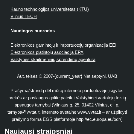
Kauno technologijos universitetas (KTU)
Vilnius TECH
Naudingos nuorodos
Elektronikos gamintojų ir importuotojų organizacija EEI
Elektronikos platintojų asociacija EPA
Valstybės skaitmeninių sprendimų agentūra
Aut. teisės © 2007-{current_year} Net septyni, UAB
Prašymą/skundą dėl mūsų interneto parduotuvėje įsigytos
prekės ar paslaugos galite pateikti Valstybinei vartotojų teisių
apsaugos tarnybai (Vilniaus g. 25, 01402 Vilnius, el. p.
tarnyba@vvtat.lt
, interneto svetainė www.vvtat.lt – ar užpildyti
prašymo formą EGS platformoje http://ec.europa.eu/odr/)
Naujausi straipsniai