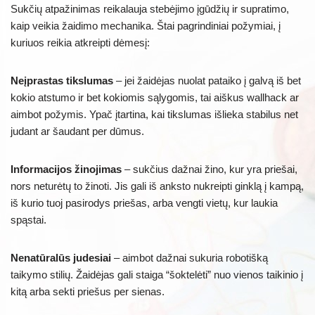
Sukčių atpažinimas reikalauja stebėjimo įgūdžių ir supratimo,
kaip veikia žaidimo mechanika. Štai pagrindiniai požymiai, į
kuriuos reikia atkreipti dėmesį:
Neįprastas tikslumas
– jei žaidėjas nuolat pataiko į galvą iš bet
kokio atstumo ir bet kokiomis sąlygomis, tai aiškus wallhack ar
aimbot požymis. Ypač įtartina, kai tikslumas išlieka stabilus net
judant ar šaudant per dūmus.
Informacijos žinojimas
– sukčius dažnai žino, kur yra priešai,
nors neturėtų to žinoti. Jis gali iš anksto nukreipti ginklą į kampą,
iš kurio tuoj pasirodys priešas, arba vengti vietų, kur laukia
spąstai.
Nenatūralūs judesiai
– aimbot dažnai sukuria robotišką
taikymo stilių. Žaidėjas gali staiga “šoktelėti” nuo vienos taikinio į
kitą arba sekti priešus per sienas.