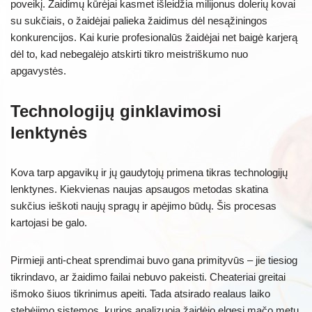
poveikį. Žaidimų kūrėjai kasmet išleidžia milijonus dolerių kovai
su sukčiais, o žaidėjai palieka žaidimus dėl nesąžiningos
konkurencijos. Kai kurie profesionalūs žaidėjai net baigė karjerą
dėl to, kad nebegalėjo atskirti tikro meistriškumo nuo
apgavystės.
Technologijų ginklavimosi
lenktynės
Kova tarp apgavikų ir jų gaudytojų primena tikras technologijų
lenktynes. Kiekvienas naujas apsaugos metodas skatina
sukčius ieškoti naujų spragų ir apėjimo būdų. Šis procesas
kartojasi be galo.
Pirmieji anti-cheat sprendimai buvo gana primityvūs – jie tiesiog
tikrindavo, ar žaidimo failai nebuvo pakeisti. Cheateriai greitai
išmoko šiuos tikrinimus apeiti. Tada atsirado realaus laiko
stebėjimo sistemos, kurios analizuoja žaidėjo elgesį mačo metu.