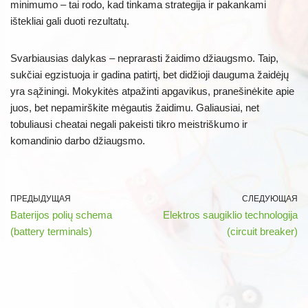
minimumo – tai rodo, kad tinkama strategija ir pakankami
ištekliai gali duoti rezultatų.
Svarbiausias dalykas – neprarasti žaidimo džiaugsmo. Taip,
sukčiai egzistuoja ir gadina patirtį, bet didžioji dauguma žaidėjų
yra sąžiningi. Mokykitės atpažinti apgavikus, pranešinėkite apie
juos, bet nepamirškite mėgautis žaidimu. Galiausiai, net
tobuliausi cheatai negali pakeisti tikro meistriškumo ir
komandinio darbo džiaugsmo.
ПРЕДЫДУЩАЯ
СЛЕДУЮЩАЯ
Baterijos polių schema
Elektros saugiklio technologija
(battery terminals)
(circuit breaker)