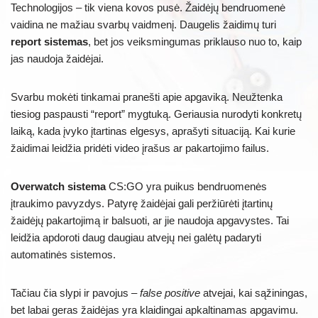
Technologijos – tik viena kovos pusė. Žaidėjų bendruomenė
vaidina ne mažiau svarbų vaidmenį. Daugelis žaidimų turi
report sistemas
, bet jos veiksmingumas priklauso nuo to, kaip
jas naudoja žaidėjai.
Svarbu mokėti tinkamai pranešti apie apgaviką. Neužtenka
tiesiog paspausti “report” mygtuką. Geriausia nurodyti konkretų
laiką, kada įvyko įtartinas elgesys, aprašyti situaciją. Kai kurie
žaidimai leidžia pridėti video įrašus ar pakartojimo failus.
Overwatch sistema
CS:GO yra puikus bendruomenės
įtraukimo pavyzdys. Patyrę žaidėjai gali peržiūrėti įtartinų
žaidėjų pakartojimą ir balsuoti, ar jie naudoja apgavystes. Tai
leidžia apdoroti daug daugiau atvejų nei galėtų padaryti
automatinės sistemos.
Tačiau čia slypi ir pavojus –
false positive
atvejai, kai sąžiningas,
bet labai geras žaidėjas yra klaidingai apkaltinamas apgavimu.