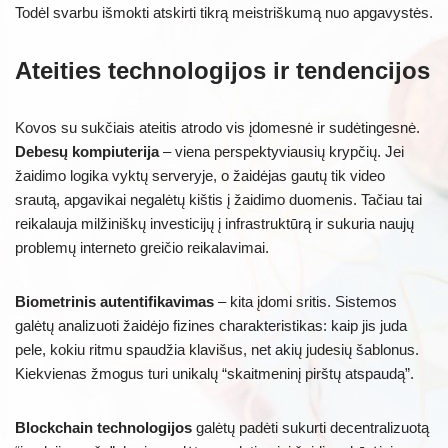
Todėl svarbu išmokti atskirti tikrą meistriškumą nuo apgavystės.
Ateities technologijos ir tendencijos
Kovos su sukčiais ateitis atrodo vis įdomesnė ir sudėtingesnė.
Debesų kompiuterija
– viena perspektyviausių krypčių. Jei
žaidimo logika vyktų serveryje, o žaidėjas gautų tik video
srautą, apgavikai negalėtų kištis į žaidimo duomenis. Tačiau tai
reikalauja milžiniškų investicijų į infrastruktūrą ir sukuria naujų
problemų interneto greičio reikalavimai.
Biometrinis autentifikavimas
– kita įdomi sritis. Sistemos
galėtų analizuoti žaidėjo fizines charakteristikas: kaip jis juda
pele, kokiu ritmu spaudžia klavišus, net akių judesių šablonus.
Kiekvienas žmogus turi unikalų “skaitmeninį pirštų atspaudą”.
Blockchain technologijos
galėtų padėti sukurti decentralizuotą