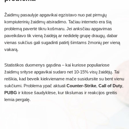
Žaidimų pasaulyje apgavikai egzistavo nuo pat pirmųjų
kompiuterinių žaidimų atsiradimo. Tačiau interneto era šią
problemą pavertė tikru košmaru. Jei anksčiau apgavimas
paveikdavo tik vieną žaidėją ar nedidelę grupę draugų, dabar
vienas sukčius gali sugadinti patirtį šimtams žmonių per vieną
vakarą.
Statistikos duomenys gąsdina – kai kuriose populiariose
žaidimų srityse apgavikai sudaro net 10-15% visų žaidėjų. Tai
reiškia, kad beveik kiekviename mače susidursite su bent vienu
sukčiumi. Problema ypač aktuali
Counter-Strike
,
Call of Duty
,
PUBG
ir kitose šaudyklėse, kur tikslumas ir reakcijos greitis
lemia pergalę.