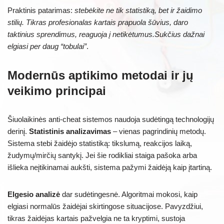
Praktinis patarimas:
stebėkite ne tik statistiką, bet ir žaidimo
stilių. Tikras profesionalas kartais prapuola šūvius, daro
taktinius sprendimus, reaguoja į netikėtumus.Sukčius dažnai
elgiasi per daug “tobulai”
.
Modernūs aptikimo metodai ir jų
veikimo principai
Šiuolaikinės anti-cheat sistemos naudoja sudėtingą technologijų
derinį.
Statistinis analizavimas
– vienas pagrindinių metodų.
Sistema stebi žaidėjo statistiką: tikslumą, reakcijos laiką,
žudymų/mirčių santykį. Jei šie rodikliai staiga pašoka arba
išlieka neįtikinamai aukšti, sistema pažymi žaidėją kaip įtartiną.
Elgesio analizė
dar sudėtingesnė. Algoritmai mokosi, kaip
elgiasi normalūs žaidėjai skirtingose situacijose. Pavyzdžiui,
tikras žaidėjas kartais pažvelgia ne ta kryptimi, sustoja