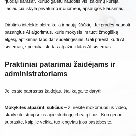
“juodąjį sąrašą”, kuriuo galėtų naudotis visi žaidimų kūrėjai.
Tačiau čia iškyla privatumo ir duomenų apsaugos klausimai.
Dirbtinio intelekto plėtra kelia ir naujų iššūkių. Jei pradės naudoti
pažangius AI algoritmus, kurie mokysis imituoti žmogišką
elgesį, aptikimas taps dar sudėtingesnis. Gali prireikti kurti AI
sistemas, specialiai skirtas atpažinti kitas AI sistemas.
Praktiniai patarimai žaidėjams ir
administratoriams
Jei esate paprastas žaidėjas, štai ką galite daryti:
Mokykitės atpažinti sukčius
– žiūrėkite mokomuosius video,
skaitykite straipsnius apie skirtingų cheatų tipus. Kuo geriau
suprasite, kaip jie veikia, tuo lengviau juos pastebėsite.