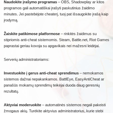
Naudokite įrašymo programas
– OBS, Shadowplay ar kitos
programos gali automatiškai įrašyti paskutinius žaidimo
minutes. Jei pastebėjote cheaterį, tuoj pat išsaugokite įrašą kaip
įrodymą.
Žaiskite patikimose platformose
– rinkitės žaidimus su
stipriomis anti-cheat sistemomis. Steam, Battle.net, Riot Games
paprastai geriau kovoja su apgavikais nei mažesni leidėjai.
Serverių administratoriams:
Investuokite į gerus anti-cheat sprendimus
– nemokamos
sistemos dažnai nepakankamos. BattlEye, EasyAntiCheat ar
panašūs mokamų sprendimų teikėjai duoda daug geresnių
rezultatų.
Aktyviai moderuokite
– automatinės sistemos negali pakeisti
žmogaus akių. Turėkite aktyvius administratorius, kurie stebi