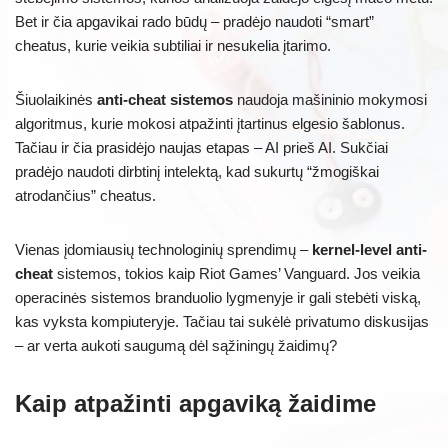
Bet ir čia apgavikai rado būdų – pradėjo naudoti “smart”
cheatus, kurie veikia subtiliai ir nesukelia įtarimo.
Šiuolaikinės
anti-cheat sistemos
naudoja mašininio mokymosi
algoritmus, kurie mokosi atpažinti įtartinus elgesio šablonus.
Tačiau ir čia prasidėjo naujas etapas – AI prieš AI. Sukčiai
pradėjo naudoti dirbtinį intelektą, kad sukurtų “žmogiškai
atrodančius” cheatus.
Vienas įdomiausių technologinių sprendimų –
kernel-level anti-
cheat
sistemos, tokios kaip Riot Games’ Vanguard. Jos veikia
operacinės sistemos branduolio lygmenyje ir gali stebėti viską,
kas vyksta kompiuteryje. Tačiau tai sukėlė privatumo diskusijas
– ar verta aukoti saugumą dėl sąžiningų žaidimų?
Kaip atpažinti apgaviką žaidime