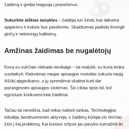
žaidimą ir greitai reaguoja į pranešimus.
Sukurkite aiškias taisykles
– žaidėjai turi žinoti, kas laikoma
apgavimu ir kokios bus pasekmės. Skaidrumas padeda išvengti
ginčų ir neteisingų kaltinimų.
Amžinas žaidimas be nugalėtojų
Kova su sukčiais niekada nesibaigs – tai realybė, su kuria tenka
susitaikyti. Kiekvienas naujas apsaugos metodas sukuria naują
iššūkį apgavikams, o jų sprendimai skatina kurti dar
pažangesnes apsaugos sistemas. Šis ciklas tęsis tol, kol
egzistuos konkurenciniai žaidimai.
Tačiau tai nereiškia, kad reikia nuleisti rankas. Technologijos
tobulėja, bendruomenės aktyvėja, o žaidimų kūrėjai vis rimčiau
žiūri į šią problemą. Kai kuriose srityse jau pavyko sumažinti iki