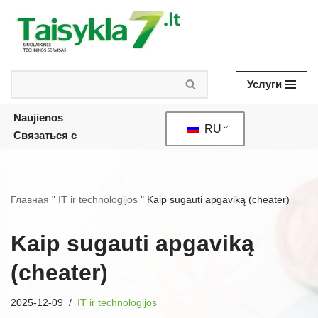
Skip
to
content
Услуги
Naujienos
RU
Связаться с
Главная
"
IT ir technologijos
"
Kaip sugauti apgaviką (cheater)
Kaip sugauti apgaviką
(cheater)
2025-12-09
IT ir technologijos