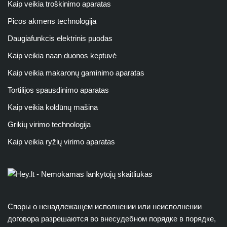
Kaip veikia troškinimo aparatas
Picos akmens technologija
Daugiafunkcis elektrinis puodas
Kaip veikia naan duonos keptuvė
Kaip veikia makaronų gaminimo aparatas
Tortilijos spausdinimo aparatas
Kaip veikia koldūnų mašina
Grikių virimo technologija
Kaip veikia ryžių virimo aparatas
Споры о ненадлежащем исполнении или неисполнении
договора разрешаются во внесудебном порядке в порядке,