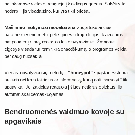
netinkamose vietose, reaguoja į klaidingus garsus. Sukčius to
nedaro – jis visada žino, kur yra tikri priešai.
Mašininio mokymosi modeliai
analizuoja tūkstančius
parametrų vienu metu: pelės judesių trajektorijas, klaviatūros
paspaudimų ritmą, reakcijos laiko svyravimus. Žmogaus
elgesys visada turi tam tikrą chaotiškumą, o programos veikia
per daug nuosekliai.
Vienas inovatyviausių metodų –
“honeypot” spąstai
. Sistema
sukuria netikrus taikinius ar informaciją, kurią gali “pamatyti” tik
apgavikai. Jei žaidėjas reaguoja į šiuos netikrus objektus, jis
automatiškai demaskuojamas.
Bendruomenės vaidmuo kovoje su
apgavikais