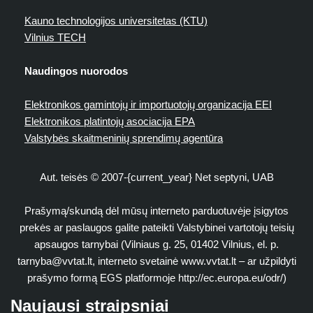
Kauno technologijos universitetas (KTU)
Vilnius TECH
Naudingos nuorodos
Elektronikos gamintojų ir importuotojų organizacija EEI
Elektronikos platintojų asociacija EPA
Valstybės skaitmeninių sprendimų agentūra
Aut. teisės © 2007-{current_year} Net septyni, UAB
Prašymą/skundą dėl mūsų interneto parduotuvėje įsigytos
prekės ar paslaugos galite pateikti Valstybinei vartotojų teisių
apsaugos tarnybai (Vilniaus g. 25, 01402 Vilnius, el. p.
tarnyba@vvtat.lt
, interneto svetainė www.vvtat.lt – ar užpildyti
prašymo formą EGS platformoje http://ec.europa.eu/odr/)
Naujausi straipsniai