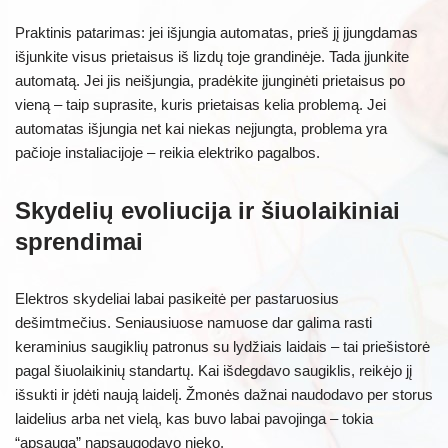
Praktinis patarimas: jei išjungia automatas, prieš jį įjungdamas
išjunkite visus prietaisus iš lizdų toje grandinėje. Tada įjunkite
automatą. Jei jis neišjungia, pradėkite įjunginėti prietaisus po
vieną – taip suprasite, kuris prietaisas kelia problemą. Jei
automatas išjungia net kai niekas neįjungta, problema yra
pačioje instaliacijoje – reikia elektriko pagalbos.
Skydelių evoliucija ir šiuolaikiniai
sprendimai
Elektros skydeliai labai pasikeitė per pastaruosius
dešimtmečius. Seniausiuose namuose dar galima rasti
keraminius saugiklių patronus su lydžiais laidais – tai priešistorė
pagal šiuolaikinių standartų. Kai išdegdavo saugiklis, reikėjo jį
išsukti ir įdėti naują laidelį. Žmonės dažnai naudodavo per storus
laidelius arba net vielą, kas buvo labai pavojinga – tokia
“apsauga” napsaugodavo nieko.