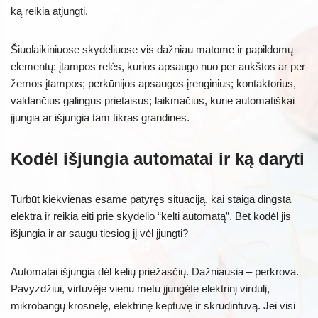
ką reikia atjungti.
Šiuolaikiniuose skydeliuose vis dažniau matome ir papildomų
elementų: įtampos relės, kurios apsaugo nuo per aukštos ar per
žemos įtampos; perkūnijos apsaugos įrenginius; kontaktorius,
valdančius galingus prietaisus; laikmačius, kurie automatiškai
įjungia ar išjungia tam tikras grandines.
Kodėl išjungia automatai ir ką daryti
Turbūt kiekvienas esame patyręs situaciją, kai staiga dingsta
elektra ir reikia eiti prie skydelio “kelti automatą”. Bet kodėl jis
išjungia ir ar saugu tiesiog jį vėl įjungti?
Automatai išjungia dėl kelių priežasčių. Dažniausia – perkrova.
Pavyzdžiui, virtuvėje vienu metu įjungėte elektrinį virdulį,
mikrobangų krosnelę, elektrinę keptuvę ir skrudintuvą. Jei visi