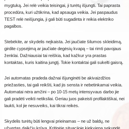
mygtuką. Jei relė veikia teisingai, ji turėtų išjungti. Tai paprasta
procedūra, kuri užtikrina, kad apsauga veikia. Jei paspaudus
TEST relė neišjungia, ji gali būti sugadinta ir reikia elektriko
pagalbos.
Stebėkite, ar skydelis neįkaista. Jei jaučiate šilumos skleidimą,
girdite cypsėjimą ar jaučiate degėsių kvapą – tai rimti pavojaus
ženklai. Dažniausiai tai reiškia, kad kažkur yra prastas
kontaktas, kuris kaitina jungtį. Tokie kontaktai gali sukelti gaisrą.
Jei automatas pradeda dažnai išjunginėti be akivaizdžios
priežasties, tai gali reikšti, kad jis sensta ir nebetinkamai veikia.
Automatai nėra amžini – po 10-15 metų intensyvaus darbo jie
gali pradėti veikti netiksliai. Geriau juos pakeisti profilaktiškai, nei
laukti, kol jie nesuveiks, kai tikrai reikės.
Skydelis turėtų būti lengvai prieinamas – ne už baldų, ne
užvertas daikčių krūva. Kritinėje situacijoje kiekviena sekundė