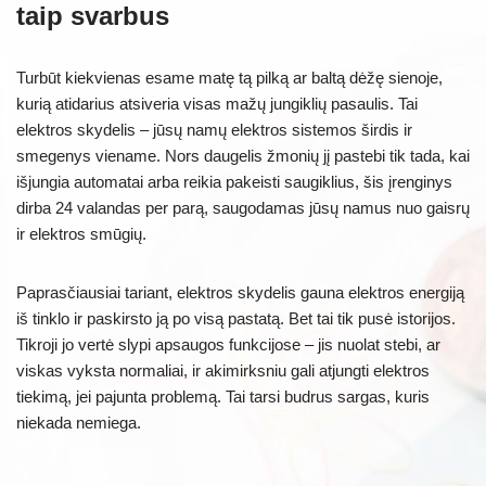
taip svarbus
Turbūt kiekvienas esame matę tą pilką ar baltą dėžę sienoje,
kurią atidarius atsiveria visas mažų jungiklių pasaulis. Tai
elektros skydelis – jūsų namų elektros sistemos širdis ir
smegenys viename. Nors daugelis žmonių jį pastebi tik tada, kai
išjungia automatai arba reikia pakeisti saugiklius, šis įrenginys
dirba 24 valandas per parą, saugodamas jūsų namus nuo gaisrų
ir elektros smūgių.
Paprasčiausiai tariant, elektros skydelis gauna elektros energiją
iš tinklo ir paskirsto ją po visą pastatą. Bet tai tik pusė istorijos.
Tikroji jo vertė slypi apsaugos funkcijose – jis nuolat stebi, ar
viskas vyksta normaliai, ir akimirksniu gali atjungti elektros
tiekimą, jei pajunta problemą. Tai tarsi budrus sargas, kuris
niekada nemiega.