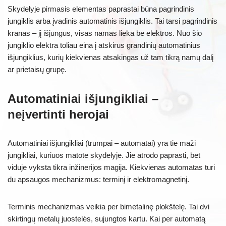
Skydelyje pirmasis elementas paprastai būna pagrindinis
jungiklis arba įvadinis automatinis išjungiklis. Tai tarsi pagrindinis
kranas – jį išjungus, visas namas lieka be elektros. Nuo šio
jungiklio elektra toliau eina į atskirus grandinių automatinius
išjungiklius, kurių kiekvienas atsakingas už tam tikrą namų dalį
ar prietaisų grupę.
Automatiniai išjungikliai –
neįvertinti herojai
Automatiniai išjungikliai (trumpai – automatai) yra tie maži
jungikliai, kuriuos matote skydelyje. Jie atrodo paprasti, bet
viduje vyksta tikra inžinerijos magija. Kiekvienas automatas turi
du apsaugos mechanizmus: terminį ir elektromagnetinį.
Terminis mechanizmas veikia per bimetalinę plokštelę. Tai dvi
skirtingų metalų juostelės, sujungtos kartu. Kai per automatą