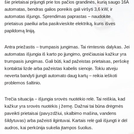
šie prietaisai prijungti prie tos pačios grandinės, kurią saugo 16A
automatas, bendras galios poreikis gali viršyti 3,6 kW, ir
automatas išjungs. Sprendimas paprastas – naudokite
prietaisus paeiliui arba pasikvieskite elektriką, kuris išves
papildomą liniją.
Antra priežastis – trumpasis jungimas. Tai rimtesnis dalykas. Jei
automatas išjungia iš karto po įjungimo, greičiausiai kažkur yra
trumpasis jungimas. Gali būti, kad pažeistas prietaisas, peršokę
kontaktai lizde arba pažeistas kabelis sienoje. Tokiu atveju
neverta bandyti įjungti automato daug kartų – reikia ieškoti
problemos šaltinio.
Trečia situacija – išjungia srovės nuotėkio relė. Tai reiškia, kad
kažkur yra srovės nuotėkis į žemę. Dažnai tai būna drėgmės
paveikti prietaisai (pavyzdžiui, skalbimo mašina, vandens
šildytuvas) arba pažeisti ilgintuvai. Kartais relė gali išjungti ir dėl
audros, kai perkūnija sukelia įtampos šuolius.