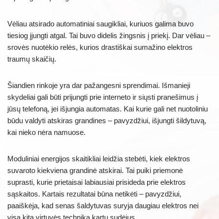
Vėliau atsirado automatiniai saugikliai, kuriuos galima buvo
tiesiog įjungti atgal. Tai buvo didelis žingsnis į priekį. Dar vėliau –
srovės nuotėkio relės, kurios drastiškai sumažino elektros
traumų skaičių.
Šiandien rinkoje yra dar pažangesni sprendimai. Išmanieji
skydeliai gali būti prijungti prie interneto ir siųsti pranešimus į
jūsų telefoną, jei išjungia automatas. Kai kurie gali net nuotoliniu
būdu valdyti atskiras grandines – pavyzdžiui, išjungti šildytuvą,
kai nieko nėra namuose.
Moduliniai energijos skaitikliai leidžia stebėti, kiek elektros
suvaroto kiekviena grandinė atskirai. Tai puiki priemonė
suprasti, kurie prietaisai labiausiai prisideda prie elektros
sąskaitos. Kartais rezultatai būna netikėti – pavyzdžiui,
paaiškėja, kad senas šaldytuvas suryja daugiau elektros nei
visa kita virtuvės technika kartu sudėjus.