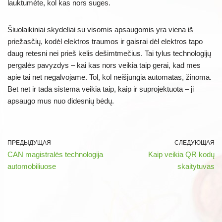
lauktumėte, kol kas nors suges.
Šiuolaikiniai skydeliai su visomis apsaugomis yra viena iš
priežasčių, kodėl elektros traumos ir gaisrai dėl elektros tapo
daug retesni nei prieš kelis dešimtmečius. Tai tylus technologijų
pergalės pavyzdys – kai kas nors veikia taip gerai, kad mes
apie tai net negalvojame. Tol, kol neišjungia automatas, žinoma.
Bet net ir tada sistema veikia taip, kaip ir suprojektuota – ji
apsaugo mus nuo didesnių bėdų.
ПРЕДЫДУЩАЯ
СЛЕДУЮЩАЯ
CAN magistralės technologija
Kaip veikia QR kodų
automobiliuose
skaitytuvas