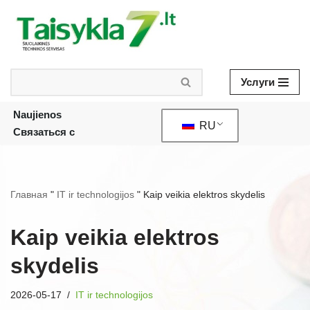
Skip
to
content
Услуги
Naujienos
RU
Связаться с
Главная
"
IT ir technologijos
"
Kaip veikia elektros skydelis
Kaip veikia elektros
skydelis
2026-05-17
IT ir technologijos