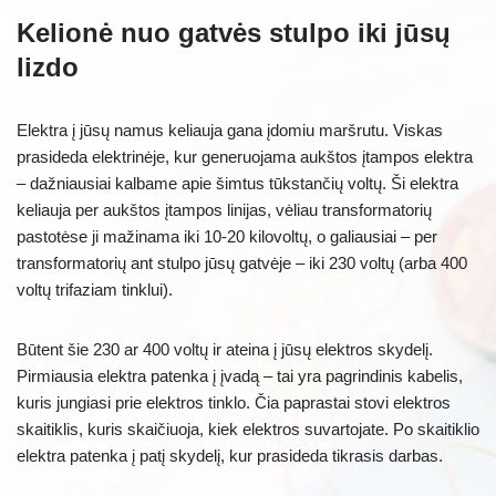
Kelionė nuo gatvės stulpo iki jūsų
lizdo
Elektra į jūsų namus keliauja gana įdomiu maršrutu. Viskas
prasideda elektrinėje, kur generuojama aukštos įtampos elektra
– dažniausiai kalbame apie šimtus tūkstančių voltų. Ši elektra
keliauja per aukštos įtampos linijas, vėliau transformatorių
pastotėse ji mažinama iki 10-20 kilovoltų, o galiausiai – per
transformatorių ant stulpo jūsų gatvėje – iki 230 voltų (arba 400
voltų trifaziam tinklui).
Būtent šie 230 ar 400 voltų ir ateina į jūsų elektros skydelį.
Pirmiausia elektra patenka į įvadą – tai yra pagrindinis kabelis,
kuris jungiasi prie elektros tinklo. Čia paprastai stovi elektros
skaitiklis, kuris skaičiuoja, kiek elektros suvartojate. Po skaitiklio
elektra patenka į patį skydelį, kur prasideda tikrasis darbas.