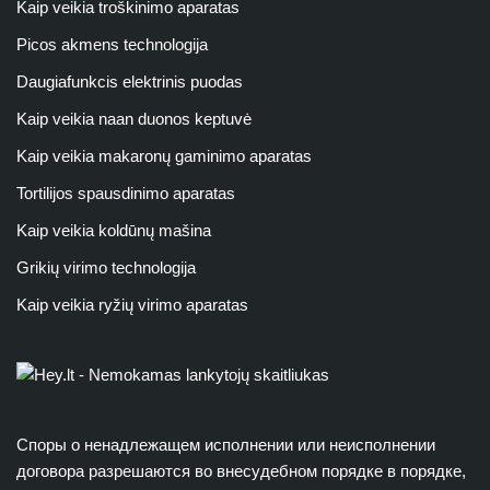
Kaip veikia troškinimo aparatas
Picos akmens technologija
Daugiafunkcis elektrinis puodas
Kaip veikia naan duonos keptuvė
Kaip veikia makaronų gaminimo aparatas
Tortilijos spausdinimo aparatas
Kaip veikia koldūnų mašina
Grikių virimo technologija
Kaip veikia ryžių virimo aparatas
Споры о ненадлежащем исполнении или неисполнении
договора разрешаются во внесудебном порядке в порядке,