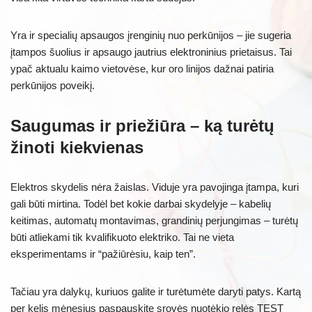
Yra ir specialių apsaugos įrenginių nuo perkūnijos – jie sugeria
įtampos šuolius ir apsaugo jautrius elektroninius prietaisus. Tai
ypač aktualu kaimo vietovėse, kur oro linijos dažnai patiria
perkūnijos poveikį.
Saugumas ir priežiūra – ką turėtų
žinoti kiekvienas
Elektros skydelis nėra žaislas. Viduje yra pavojinga įtampa, kuri
gali būti mirtina. Todėl bet kokie darbai skydelyje – kabelių
keitimas, automatų montavimas, grandinių perjungimas – turėtų
būti atliekami tik kvalifikuoto elektriko. Tai ne vieta
eksperimentams ir “pažiūrėsiu, kaip ten”.
Tačiau yra dalykų, kuriuos galite ir turėtumėte daryti patys. Kartą
per kelis mėnesius paspauskite srovės nuotėkio relės TEST