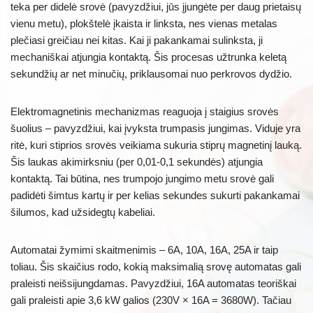
teka per didelė srovė (pavyzdžiui, jūs įjungėte per daug prietaisų
vienu metu), plokštelė įkaista ir linksta, nes vienas metalas
plečiasi greičiau nei kitas. Kai ji pakankamai sulinksta, ji
mechaniškai atjungia kontaktą. Šis procesas užtrunka keletą
sekundžių ar net minučių, priklausomai nuo perkrovos dydžio.
Elektromagnetinis mechanizmas reaguoja į staigius srovės
šuolius – pavyzdžiui, kai įvyksta trumpasis jungimas. Viduje yra
ritė, kuri stiprios srovės veikiama sukuria stiprų magnetinį lauką.
Šis laukas akimirksniu (per 0,01-0,1 sekundės) atjungia
kontaktą. Tai būtina, nes trumpojo jungimo metu srovė gali
padidėti šimtus kartų ir per kelias sekundes sukurti pakankamai
šilumos, kad užsidegtų kabeliai.
Automatai žymimi skaitmenimis – 6A, 10A, 16A, 25A ir taip
toliau. Šis skaičius rodo, kokią maksimalią srovę automatas gali
praleisti neišsijungdamas. Pavyzdžiui, 16A automatas teoriškai
gali praleisti apie 3,6 kW galios (230V × 16A = 3680W). Tačiau