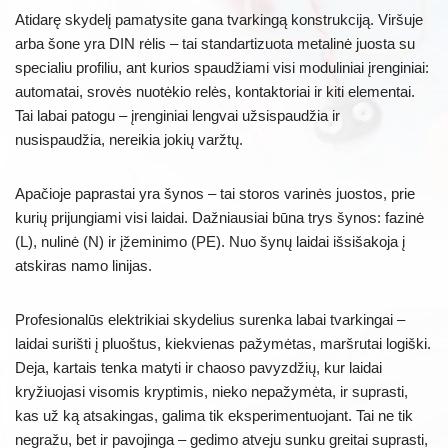
Atidarę skydelį pamatysite gana tvarkingą konstrukciją. Viršuje
arba šone yra DIN rėlis – tai standartizuota metalinė juosta su
specialiu profiliu, ant kurios spaudžiami visi moduliniai įrenginiai:
automatai, srovės nuotėkio relės, kontaktoriai ir kiti elementai.
Tai labai patogu – įrenginiai lengvai užsispaudžia ir
nusispaudžia, nereikia jokių varžtų.
Apačioje paprastai yra šynos – tai storos varinės juostos, prie
kurių prijungiami visi laidai. Dažniausiai būna trys šynos: fazinė
(L), nulinė (N) ir įžeminimo (PE). Nuo šynų laidai išsišakoja į
atskiras namo linijas.
Profesionalūs elektrikiai skydelius surenka labai tvarkingai –
laidai surišti į pluoštus, kiekvienas pažymėtas, maršrutai logiški.
Deja, kartais tenka matyti ir chaoso pavyzdžių, kur laidai
kryžiuojasi visomis kryptimis, nieko nepažymėta, ir suprasti,
kas už ką atsakingas, galima tik eksperimentuojant. Tai ne tik
negražu, bet ir pavojinga – gedimo atveju sunku greitai suprasti,