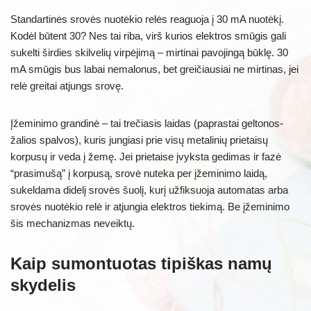
Standartinės srovės nuotėkio relės reaguoja į 30 mA nuotėkį.
Kodėl būtent 30? Nes tai riba, virš kurios elektros smūgis gali
sukelti širdies skilvelių virpėjimą – mirtinai pavojingą būklę. 30
mA smūgis bus labai nemalonus, bet greičiausiai ne mirtinas, jei
relė greitai atjungs srovę.
Įžeminimo grandinė – tai trečiasis laidas (paprastai geltonos-
žalios spalvos), kuris jungiasi prie visų metalinių prietaisų
korpusų ir veda į žemę. Jei prietaise įvyksta gedimas ir fazė
“prasimušą” į korpusą, srovė nuteka per įžeminimo laidą,
sukeldama didelį srovės šuolį, kurį užfiksuoja automatas arba
srovės nuotėkio relė ir atjungia elektros tiekimą. Be įžeminimo
šis mechanizmas neveiktų.
Kaip sumontuotas tipiškas namų
skydelis