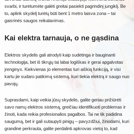
svarbi, ir turėtumėte galėti greitai pasiekti pagrindinį jungiklį. Be
to, aplink skydelį turėtų būti bent 1 metro laisva zona – tai
gaisrinės saugos reikalavimas.
Kai elektra tarnauja, o ne gąsdina
Elektros skydelis gali atrodyti kaip sudėtinga ir bauginanti
technologija, bet iš tikrųjų tai labai logiškas ir gerai apgalvotas
įrenginys. Kiekvienas jo elementas turi aiškią funkciją, ir visi
kartu jie sudaro patikimą sistemą, kuri tiekia elektrą ir saugo nuo
pavojų.
Suprasdami, kaip veikia jūsų skydelis, galite geriau prižiūrėti
savo namų elektros sistemą, greičiau identifikuoti problemas ir
žinoti, kada reikia profesionalios pagalbos. Tai ne tik padidina
saugumą, bet ir gali sutaupyti pinigų – pavyzdžiui, žinodami, kuri
grandinė perkrauta, galite perdalinti apkrovas vietoj to, kad