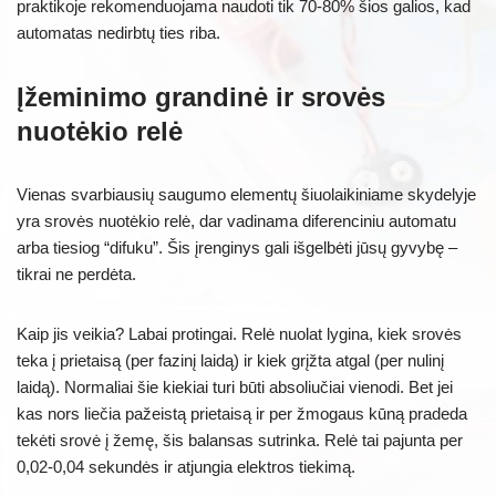
praktikoje rekomenduojama naudoti tik 70-80% šios galios, kad
automatas nedirbtų ties riba.
Įžeminimo grandinė ir srovės
nuotėkio relė
Vienas svarbiausių saugumo elementų šiuolaikiniame skydelyje
yra srovės nuotėkio relė, dar vadinama diferenciniu automatu
arba tiesiog “difuku”. Šis įrenginys gali išgelbėti jūsų gyvybę –
tikrai ne perdėta.
Kaip jis veikia? Labai protingai. Relė nuolat lygina, kiek srovės
teka į prietaisą (per fazinį laidą) ir kiek grįžta atgal (per nulinį
laidą). Normaliai šie kiekiai turi būti absoliučiai vienodi. Bet jei
kas nors liečia pažeistą prietaisą ir per žmogaus kūną pradeda
tekėti srovė į žemę, šis balansas sutrinka. Relė tai pajunta per
0,02-0,04 sekundės ir atjungia elektros tiekimą.