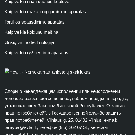
Kaip veikia naan duonos keptuvė
Kaip veikia makaronų gaminimo aparatas
Tortilijos spausdinimo aparatas
Kaip veikia koldūnų mašina
Grikių virimo technologija
Kaip veikia ryžių virimo aparatas
Споры о ненадлежащем исполнении или неисполнении
договора разрешаются во внесудебном порядке в порядке,
установленном Законом Литовской Республики "О защите
прав потребителей", в Государственной службе защиты
прав потребителей, Vilniaus g. 25, 01402 Vilnius, e-mail:
tarnyba@vvtat.lt
, телефон (8 5) 262 67 51, веб-сайт
www.vvtat.lt. Заявление можно подать в электронном виде