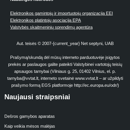
Elektronikos gamintojų ir importuotojų organizacija EEI
Elektronikos platintojų asociacija EPA
Valstybės skaitmeninių sprendimų agentūra
Aut. teisės © 2007-{current_year} Net septyni, UAB
Prašymą/skundą dėl mūsų interneto parduotuvėje įsigytos
prekės ar paslaugos galite pateikti Valstybinei vartotojų teisių
apsaugos tarnybai (Vilniaus g. 25, 01402 Vilnius, el. p.
tarnyba@vvtat.lt
, interneto svetainė www.vvtat.lt – ar užpildyti
prašymo formą EGS platformoje http://ec.europa.eu/odr/)
Naujausi straipsniai
Dešros gamybos aparatas
Kaip veikia mėsos malėjas