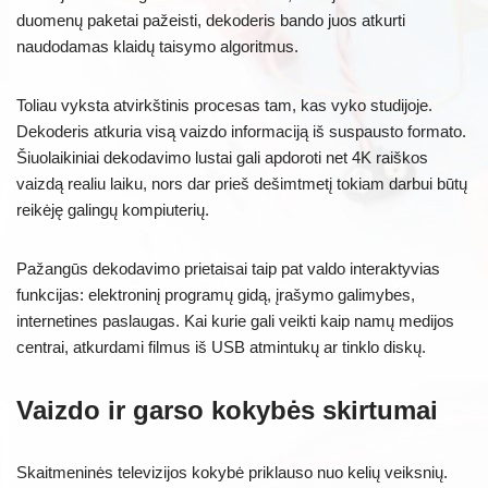
duomenų paketai pažeisti, dekoderis bando juos atkurti
naudodamas klaidų taisymo algoritmus.
Toliau vyksta atvirkštinis procesas tam, kas vyko studijoje.
Dekoderis atkuria visą vaizdo informaciją iš suspausto formato.
Šiuolaikiniai dekodavimo lustai gali apdoroti net 4K raiškos
vaizdą realiu laiku, nors dar prieš dešimtmetį tokiam darbui būtų
reikėję galingų kompiuterių.
Pažangūs dekodavimo prietaisai taip pat valdo interaktyvias
funkcijas: elektroninį programų gidą, įrašymo galimybes,
internetines paslaugas. Kai kurie gali veikti kaip namų medijos
centrai, atkurdami filmus iš USB atmintukų ar tinklo diskų.
Vaizdo ir garso kokybės skirtumai
Skaitmeninės televizijos kokybė priklauso nuo kelių veiksnių.