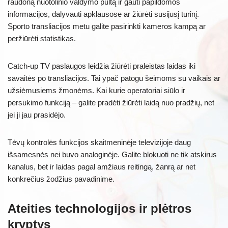
raudoną nuotolinio valdymo pultą ir gauti papildomos
informacijos, dalyvauti apklausose ar žiūrėti susijusį turinį.
Sporto transliacijos metu galite pasirinkti kameros kampą ar
peržiūrėti statistikas.
Catch-up TV paslaugos leidžia žiūrėti praleistas laidas iki
savaitės po transliacijos. Tai ypač patogu šeimoms su vaikais ar
užsiėmusiems žmonėms. Kai kurie operatoriai siūlo ir
persukimo funkciją – galite pradėti žiūrėti laidą nuo pradžių, net
jei ji jau prasidėjo.
Tėvų kontrolės funkcijos skaitmeninėje televizijoje daug
išsamesnės nei buvo analoginėje. Galite blokuoti ne tik atskirus
kanalus, bet ir laidas pagal amžiaus reitingą, žanrą ar net
konkrečius žodžius pavadinime.
Ateities technologijos ir plėtros
kryptys