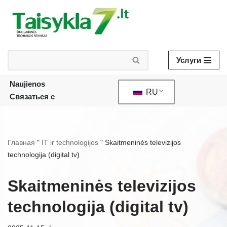
Skip
to
content
Услуги
Naujienos
RU
Связаться с
Главная
"
IT ir technologijos
"
Skaitmeninės televizijos
technologija (digital tv)
Skaitmeninės televizijos
technologija (digital tv)