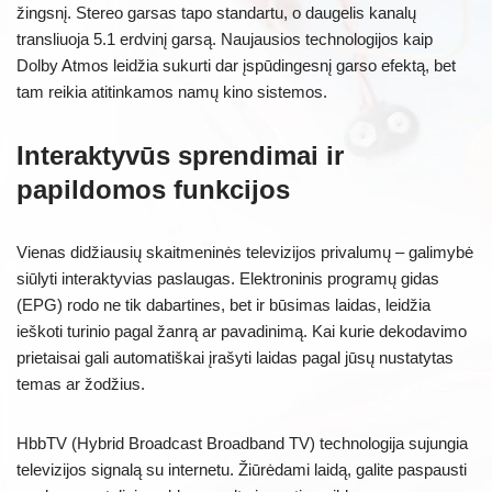
žingsnį. Stereo garsas tapo standartu, o daugelis kanalų
transliuoja 5.1 erdvinį garsą. Naujausios technologijos kaip
Dolby Atmos leidžia sukurti dar įspūdingesnį garso efektą, bet
tam reikia atitinkamos namų kino sistemos.
Interaktyvūs sprendimai ir
papildomos funkcijos
Vienas didžiausių skaitmeninės televizijos privalumų – galimybė
siūlyti interaktyvias paslaugas. Elektroninis programų gidas
(EPG) rodo ne tik dabartines, bet ir būsimas laidas, leidžia
ieškoti turinio pagal žanrą ar pavadinimą. Kai kurie dekodavimo
prietaisai gali automatiškai įrašyti laidas pagal jūsų nustatytas
temas ar žodžius.
HbbTV (Hybrid Broadcast Broadband TV) technologija sujungia
televizijos signalą su internetu. Žiūrėdami laidą, galite paspausti