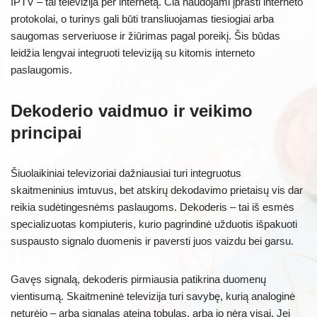
IPTV – tai televizija per internetą. Čia naudojami įprasti interneto
protokolai, o turinys gali būti transliuojamas tiesiogiai arba
saugomas serveriuose ir žiūrimas pagal poreikį. Šis būdas
leidžia lengvai integruoti televiziją su kitomis interneto
paslaugomis.
Dekoderio vaidmuo ir veikimo
principai
Šiuolaikiniai televizoriai dažniausiai turi integruotus
skaitmeninius imtuvus, bet atskirų dekodavimo prietaisų vis dar
reikia sudėtingesnėms paslaugoms. Dekoderis – tai iš esmės
specializuotas kompiuteris, kurio pagrindinė užduotis išpakuoti
suspausto signalo duomenis ir paversti juos vaizdu bei garsu.
Gavęs signalą, dekoderis pirmiausia patikrina duomenų
vientisumą. Skaitmeninė televizija turi savybę, kurią analoginė
neturėjo – arba signalas ateina tobulas, arba jo nėra visai. Jei