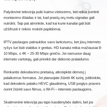
Palydovinė televizija puiki kaimo vietovėms, bet reikia įvertinti
montavimo išlaidas ir tai, kad prastų orų metu signalas gali
nutrūkti. Taip pat atminkite, kad kai kurie kanalai gali būti
užšifruoti ir reikės mokėti papildomai.
IPTV paslaugos patrauklios savo lankstumu, bet jūsų interneto
ryšys turi būti stabilus ir greitas. HD kanalui reikia mažiausiai 8-
10 Mbps, o 4K – 25-30 Mbps greičio. Jei namuose daug
interneto vartotojų, gali prireikti dar didesnio pralaidumo.
Renkantis dekodavimo prietaisą, atkreipkite dėmesį į
palaikomus formatus. Jei planuojate žiūrėti 4K turinį, įsitikinkite,
kad dekoderis palaiko HEVC glaudinimą. USB jungtys pravers
norint žiūrėti savo filmus, o Wi-Fi – interneto paslaugoms.
Skaitmeninė televizija jau tapo kasdienybės dalimi, bet jos