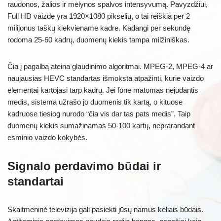
raudonos, žalios ir mėlynos spalvos intensyvumą. Pavyzdžiui,
Full HD vaizde yra 1920×1080 pikselių, o tai reiškia per 2
milijonus taškų kiekviename kadre. Kadangi per sekundę
rodoma 25-60 kadrų, duomenų kiekis tampa milžiniškas.
Čia į pagalbą ateina glaudinimo algoritmai. MPEG-2, MPEG-4 ar
naujausias HEVC standartas išmoksta atpažinti, kurie vaizdo
elementai kartojasi tarp kadrų. Jei fone matomas nejudantis
medis, sistema užrašo jo duomenis tik kartą, o kituose
kadruose tiesiog nurodo “čia vis dar tas pats medis”. Taip
duomenų kiekis sumažinamas 50-100 kartų, neprarandant
esminio vaizdo kokybės.
Signalo perdavimo būdai ir
standartai
Skaitmeninė televizija gali pasiekti jūsų namus keliais būdais.