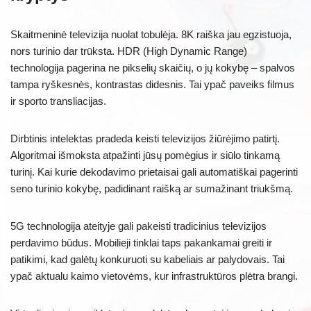
Skaitmeninė televizija nuolat tobulėja. 8K raiška jau egzistuoja,
nors turinio dar trūksta. HDR (High Dynamic Range)
technologija pagerina ne pikselių skaičių, o jų kokybę – spalvos
tampa ryškesnės, kontrastas didesnis. Tai ypač paveiks filmus
ir sporto transliacijas.
Dirbtinis intelektas pradeda keisti televizijos žiūrėjimo patirtį.
Algoritmai išmoksta atpažinti jūsų pomėgius ir siūlo tinkamą
turinį. Kai kurie dekodavimo prietaisai gali automatiškai pagerinti
seno turinio kokybę, padidinant raišką ar sumažinant triukšmą.
5G technologija ateityje gali pakeisti tradicinius televizijos
perdavimo būdus. Mobilieji tinklai taps pakankamai greiti ir
patikimi, kad galėtų konkuruoti su kabeliais ar palydovais. Tai
ypač aktualu kaimo vietovėms, kur infrastruktūros plėtra brangi.