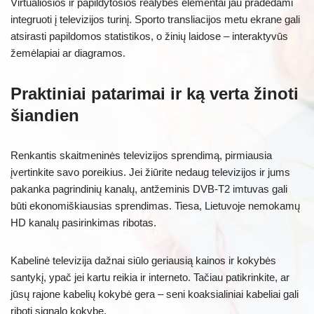
Virtualiosios ir papildytosios realybės elementai jau pradedami
integruoti į televizijos turinį. Sporto transliacijos metu ekrane gali
atsirasti papildomos statistikos, o žinių laidose – interaktyvūs
žemėlapiai ar diagramos.
Praktiniai patarimai ir ką verta žinoti
šiandien
Renkantis skaitmeninės televizijos sprendimą, pirmiausia
įvertinkite savo poreikius. Jei žiūrite nedaug televizijos ir jums
pakanka pagrindinių kanalų, antžeminis DVB-T2 imtuvas gali
būti ekonomiškiausias sprendimas. Tiesa, Lietuvoje nemokamų
HD kanalų pasirinkimas ribotas.
Kabelinė televizija dažnai siūlo geriausią kainos ir kokybės
santykį, ypač jei kartu reikia ir interneto. Tačiau patikrinkite, ar
jūsų rajone kabelių kokybė gera – seni koaksialiniai kabeliai gali
riboti signalo kokybę.