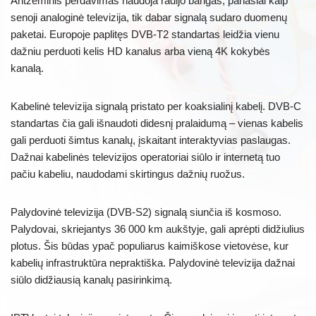
Antžeminis perdavimas naudoja radijo bangas, panašiai kaip
senoji analoginė televizija, tik dabar signalą sudaro duomenų
paketai. Europoje paplitęs DVB-T2 standartas leidžia vienu
dažniu perduoti kelis HD kanalus arba vieną 4K kokybės
kanalą.
Kabelinė televizija signalą pristato per koaksialinį kabelį. DVB-C
standartas čia gali išnaudoti didesnį pralaidumą – vienas kabelis
gali perduoti šimtus kanalų, įskaitant interaktyvias paslaugas.
Dažnai kabelinės televizijos operatoriai siūlo ir internetą tuo
pačiu kabeliu, naudodami skirtingus dažnių ruožus.
Palydovinė televizija (DVB-S2) signalą siunčia iš kosmoso.
Palydovai, skriejantys 36 000 km aukštyje, gali aprėpti didžiulius
plotus. Šis būdas ypač populiarus kaimiškose vietovėse, kur
kabelių infrastruktūra nepraktiška. Palydovinė televizija dažnai
siūlo didžiausią kanalų pasirinkimą.