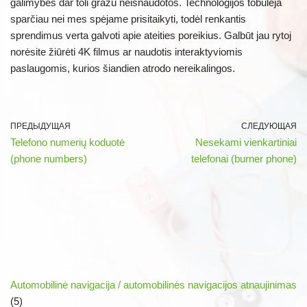
galimybės dar toli gražu neišnaudotos. Technologijos tobulėja
sparčiau nei mes spėjame prisitaikyti, todėl renkantis
sprendimus verta galvoti apie ateities poreikius. Galbūt jau rytoj
norėsite žiūrėti 4K filmus ar naudotis interaktyviomis
paslaugomis, kurios šiandien atrodo nereikalingos.
ПРЕДЫДУЩАЯ
СЛЕДУЮЩАЯ
Telefono numerių koduotė
Nesekami vienkartiniai
(phone numbers)
telefonai (burner phone)
Automobilinė navigacija / automobilinės navigacijos atnaujinimas
(5)