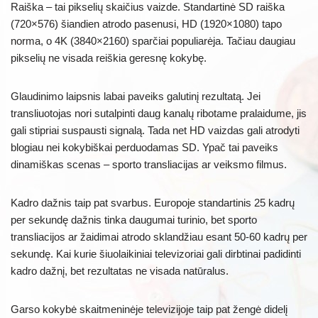
Raiška – tai pikselių skaičius vaizde. Standartinė SD raiška
(720×576) šiandien atrodo pasenusi, HD (1920×1080) tapo
norma, o 4K (3840×2160) sparčiai populiarėja. Tačiau daugiau
pikselių ne visada reiškia geresnę kokybę.
Glaudinimo laipsnis labai paveiks galutinį rezultatą. Jei
transliuotojas nori sutalpinti daug kanalų ribotame pralaidume, jis
gali stipriai suspausti signalą. Tada net HD vaizdas gali atrodyti
blogiau nei kokybiškai perduodamas SD. Ypač tai paveiks
dinamiškas scenas – sporto transliacijas ar veiksmo filmus.
Kadro dažnis taip pat svarbus. Europoje standartinis 25 kadrų
per sekundę dažnis tinka daugumai turinio, bet sporto
transliacijos ar žaidimai atrodo sklandžiau esant 50-60 kadrų per
sekundę. Kai kurie šiuolaikiniai televizoriai gali dirbtinai padidinti
kadro dažnį, bet rezultatas ne visada natūralus.
Garso kokybė skaitmeninėje televizijoje taip pat žengė didelį