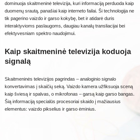
dominuoja skaitmeninė televizija, kuri informaciją perduoda kaip
duomenų srautą, panašiai kaip interneto failai. Ši technologija ne
tik pagerino vaizdo ir garso kokybę, bet ir atidarė duris
interaktyvioms paslaugoms, daugiau kanalų transliacijai bei
efektyvesniam spektro naudojimui.
Kaip skaitmeninė televizija koduoja
signalą
Skaitmeninės televizijos pagrindas – analoginio signalo
konvertavimas į skaičių seką. Vaizdo kamera užfiksuoja sceną
kaip šviesą ir spalvas, o mikrofonas – garsą kaip garso bangas.
Šią informaciją specialūs procesoriai skaido į mažiausius
elementus: vaizdo pikselius ir garso ėminius.