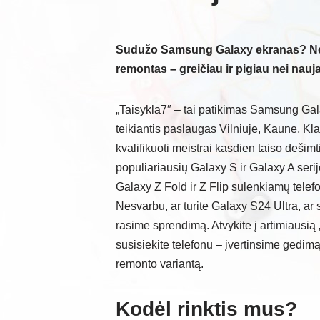
Sudužo Samsung Galaxy ekranas? Neb
remontas – greičiau ir pigiau nei nauj
„Taisykla7″ – tai patikimas Samsung Gal
teikiantis paslaugas Vilniuje, Kaune, Kl
kvalifikuoti meistrai kasdien taiso deši
populiariausių Galaxy S ir Galaxy A seri
Galaxy Z Fold ir Z Flip sulenkiamų telef
Nesvarbu, ar turite Galaxy S24 Ultra, a
rasime sprendimą. Atvykite į artimiausią „
susisiekite telefonu – įvertinsime gedimą
remonto variantą.
Kodėl rinktis mus?