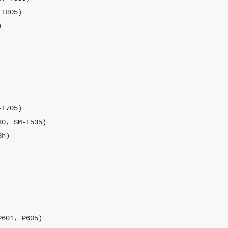
T805)



T705)

0, SM-T535)

h)

601, P605)
