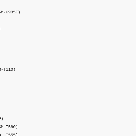
M-G935F)



-T110)

)

M-T580)

, T555)
