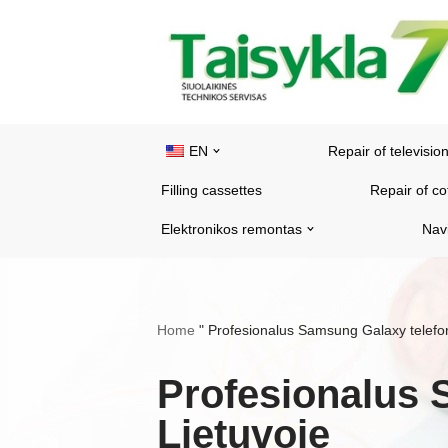
Skip
to
content
EN
Repair of televisio
Filling cassettes
Repair of c
Elektronikos remontas
Nav
Home
"
Profesionalus Samsung Galaxy telefo
Profesionalus 
Lietuvoje