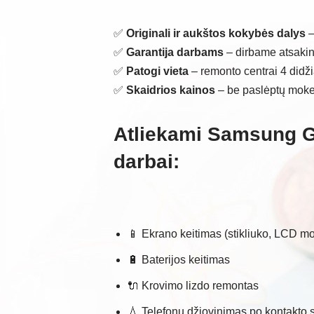
✅
Originali ir aukštos kokybės dalys
–
✅
Garantija darbams
– dirbame atsakinga
✅
Patogi vieta
– remonto centrai 4 didž
✅
Skaidrios kainos
– be paslėptų moke
Atliekami Samsung 
darbai:
📱 Ekrano keitimas (stikliuko, LCD mo
🔋 Baterijos keitimas
🔌 Krovimo lizdo remontas
💧 Telefonų džiovinimas po kontakto 