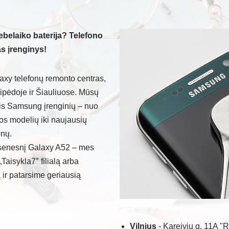
elaiko baterija? Telefono
as įrenginys!
axy telefonų remonto centras,
aipėdoje ir Šiauliuose. Mūsų
mtis Samsung įrenginių – nuo
jos modelių iki naujausių
onų.
r senesnį Galaxy A52 – mes
Taisykla7″ filialą arba
 ir patarsime geriausią
Vilnius
- Kareivių g. 11A "