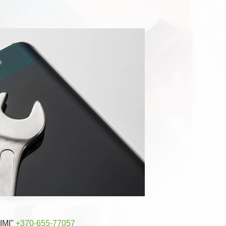
RIMI"
+370-655-77057