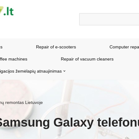
ns
Repair of e-scooters
Computer repa
offee machines
Repair of vacuum cleaners
igacijos žemėlapių atnaujinimas
nų remontas Lietuvoje
Samsung Galaxy telefo