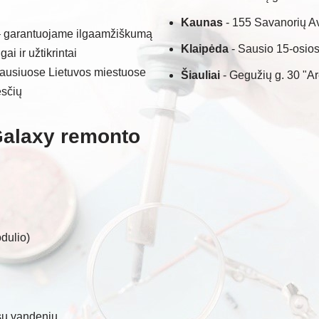
Kaunas
- 155 Savanorių A
 garantuojame ilgaamžiškumą
Klaipėda
- Sausio 15-osios
i ir užtikrintai
iausiuose Lietuvos miestuose
Šiauliai
- Gegužių g. 30 "A
sčių
Galaxy remonto
dulio)
su vandeniu