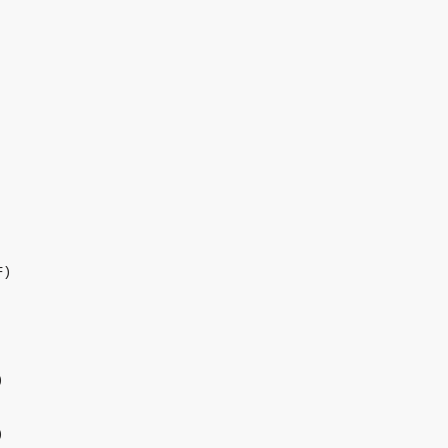
)




