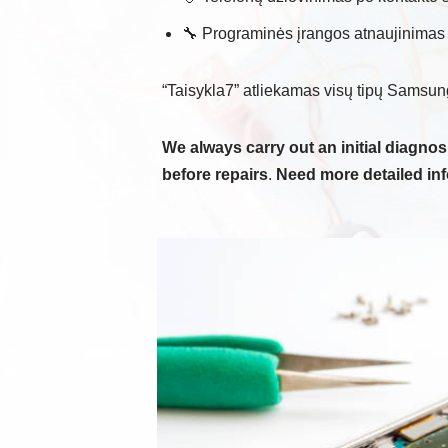
🔧 Programinės įrangos atnaujinimas 
“Taisykla7” atliekamas visų tipų Samsu
We always carry out an initial diagnos
before repairs
.
Need more detailed in