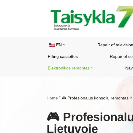
Skip
to
content
EN
Repair of televisio
Filling cassettes
Repair of c
Elektronikos remontas
Nav
Home
"
🎮 Profesionalus konsolių remontas ir 
🎮 Profesionalu
Lietuvoje