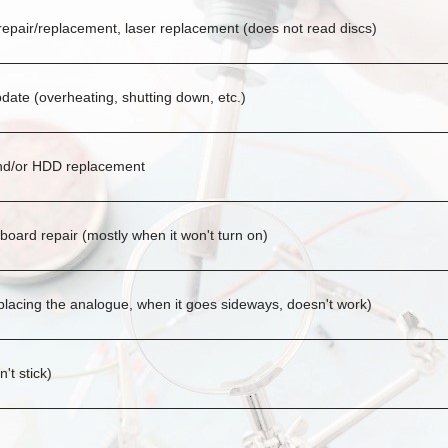
repair/replacement, laser replacement (does not read discs)
ate (overheating, shutting down, etc.)
and/or HDD replacement
oard repair (mostly when it won't turn on)
eplacing the analogue, when it goes sideways, doesn't work)
't stick)