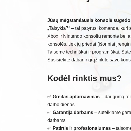
Jūsų mėgstamiausia konsolė sugedo
„Taisykla7″ – tai patyrusi komanda, kuri 
Xbox ir Nintendo konsolių remonte bei at
konsolės, tiek jų priedai (išoriniai įrenginia
Taisome techniškai ir programiškai. Sute
Susisiekite dabar ir grąžinkite savo kon
Kodėl rinktis mus?
✅
Greitas aptarnavimas
– daugumą rem
darbo dienas
✅
Garantija darbams
– suteikiame garan
darbams
✅
Patirtis ir profesionalumas
– taisome