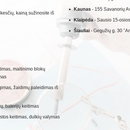
Kaunas
- 155 Savanorių A
kesčių, kainą sužinosite iš
Klaipėda
- Sausio 15-osios
Šiauliai
- Gegužių g. 30 "A
timas, maitinimo blokų
mas
mas, žaidimų paleidimas iš
, baterijų keitimas
stos keitimas, dulkių valymas