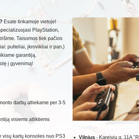
?
Esate tinkamoje vietoje!
specializuojasi PlayStation,
rišime. Taisomos tiek pačios
i: pulteliai, įkrovikliai ir pan.)
ikiame garantiją.
solę į gyvenimą!
onto darbų atliekame per 3-5
tiją visiems atliktiems
 visų kartų konsoles nuo PS3
Vilnius
- Kareivių g. 11A "