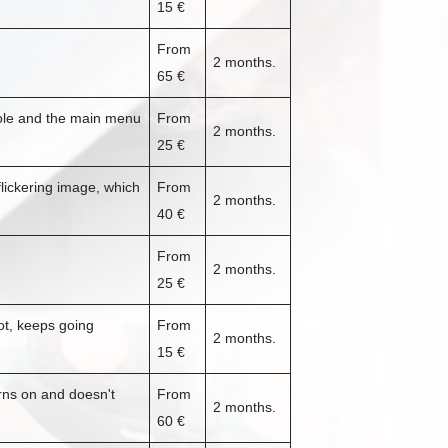
15 €
From
2 months.
65 €
nsole and the main menu
From
2 months.
25 €
lickering image, which
From
2 months.
40 €
From
2 months.
25 €
ot, keeps going
From
2 months.
15 €
rns on and doesn't
From
2 months.
60 €