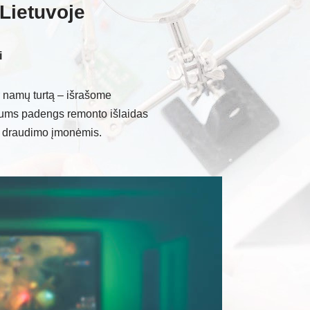
Lietuvoje
i
 namų turtą – išrašome
Jums padengs remonto išlaidas
s draudimo įmonėmis.