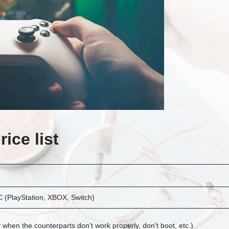
ice list
C (PlayStation, XBOX, Switch)
y when the counterparts don't work properly, don't boot, etc.)