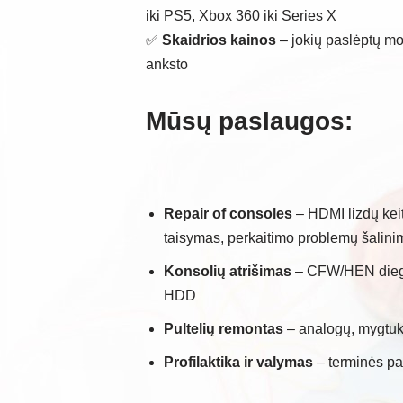
iki PS5, Xbox 360 iki Series X
✅
Skaidrios kainos
– jokių paslėptų mo
anksto
Mūsų paslaugos:
Repair of consoles
– HDMI lizdų kei
taisymas, perkaitimo problemų šalini
Konsolių atrišimas
– CFW/HEN diegi
HDD
Pultelių remontas
– analogų, mygtukų
Profilaktika ir valymas
– terminės pa