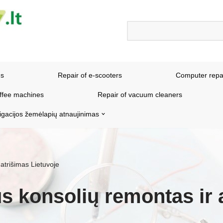
ns
Repair of e-scooters
Computer repa
offee machines
Repair of vacuum cleaners
igacijos žemėlapių atnaujinimas
atrišimas Lietuvoje
s konsolių remontas ir 