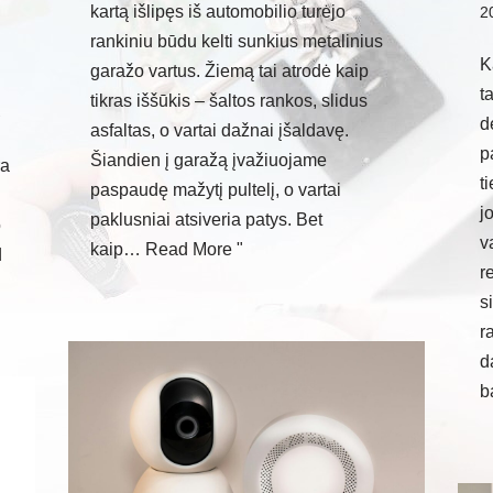
kartą išlipęs iš automobilio turėjo
2
rankiniu būdu kelti sunkius metalinius
K
garažo vartus. Žiemą tai atrodė kaip
t
tikras iššūkis – šaltos rankos, slidus
ų
d
asfaltas, o vartai dažnai įšaldavę.
p
Šiandien į garažą įvažiuojame
ra
t
paspaudę mažytį pultelį, o vartai
j
paklusniai atsiveria patys. Bet
o
v
kaip…
Read More "
d
r
s
r
d
b