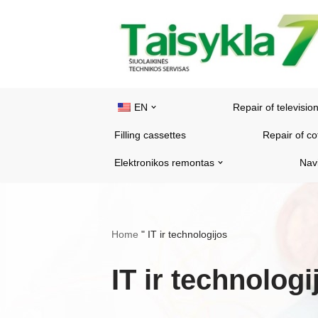
Skip
to
content
EN
Repair of televisio
Filling cassettes
Repair of c
Elektronikos remontas
Nav
Home
"
IT ir technologijos
IT ir technologi