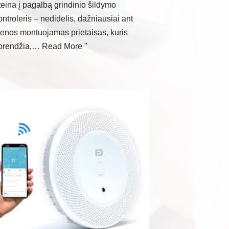
teina į pagalbą grindinio šildymo
ontroleris – nedidelis, dažniausiai ant
ienos montuojamas prietaisas, kuris
prendžia,…
Read More "