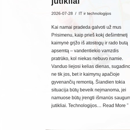
jutikliai
2026-07-28
IT ir technologijos
Kai namai pradeda galvoti už mus
Prisimenu, kaip prieš kokį dešimtmetį
kaimynė grįžo iš atostogų ir rado butą
apsemtą – vandentiekio vamzdis
pratrūko, kol niekas nebuvo namie.
Vanduo liejosi kelias dienas, sugadin
ne tik jos, bet ir kaimynų apačioje
gyvenančių remontą. Šiandien tokia
situacija būtų beveik neįmanoma, jei
namuose būtų įrengti išmanūs saugu
jutikliai. Technologijos…
Read More "