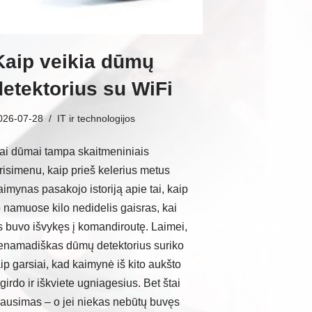
Kaip veikia dūmų
detektorius su WiFi
026-07-28
IT ir technologijos
ai dūmai tampa skaitmeniniais
risimenu, kaip prieš kelerius metus
aimynas pasakojo istoriją apie tai, kaip
o namuose kilo nedidelis gaisras, kai
is buvo išvykęs į komandiroutę. Laimei,
enamadiškas dūmų detektorius suriko
aip garsiai, kad kaimynė iš kito aukšto
šgirdo ir iškviete ugniagesius. Bet štai
lausimas – o jei niekas nebūtų buvęs