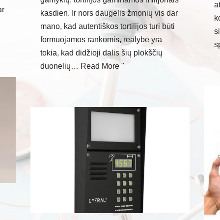
a
ar
kasdien. Ir nors daugelis žmonių vis dar
k
mano, kad autentiškos tortilijos turi būti
s
formuojamos rankomis, realybė yra
s
tokia, kad didžioji dalis šių plokščių
duonelių…
Read More "