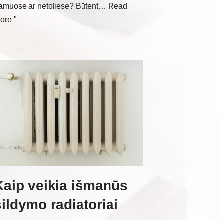
amuose ar netoliese? Būtent…
Read
ore "
Kaip veikia išmanūs
šildymo radiatoriai