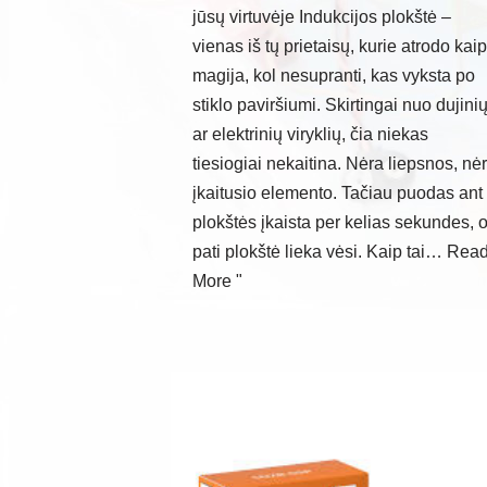
jūsų virtuvėje Indukcijos plokštė –
vienas iš tų prietaisų, kurie atrodo kaip
magija, kol nesupranti, kas vyksta po
stiklo paviršiumi. Skirtingai nuo dujini
ar elektrinių viryklių, čia niekas
tiesiogiai nekaitina. Nėra liepsnos, nė
įkaitusio elemento. Tačiau puodas ant
plokštės įkaista per kelias sekundes, 
pati plokštė lieka vėsi. Kaip tai…
Rea
More "