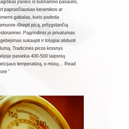
agiškas įrankis iš kulinarinio pasaulio,
et paprasčiausias keramikos ar
kmens gabalas, kuris padeda
amuose iškepti picą, prilygstančią
estoraninei. Pagrindinis jo privalumas
 gebėjimas sukaupti ir tolygiai atiduoti
ilumą. Tradicinės picos krosnys
talijoje pasiekia 400-500 laipsnių
elcijaus temperatūrą, o mūsų…
Read
ore "