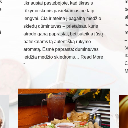
us
m
tikriausiai pastebėjote, kad tikrasis
e
b
rūkymo skonis pasiekiamas ne taip
a
lengvai. Čia ir ateina į pagalbą medžio
n
skiedų dūmintuvas – prietaisas, kuris
i
r
atrodo gana paprastai, bet suteikia jūsų
–
patiekalams tą autentišką rūkymo
š
aromatą. Esmė paprasta: dūmintuvas
I
leidžia medžio skiedroms…
Read More
C
"
M