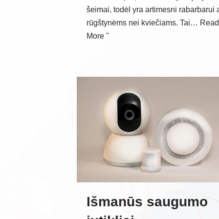
šeimai, todėl yra artimesni rabarbarui 
rūgštynėms nei kviečiams. Tai…
Read
More "
Išmanūs saugumo