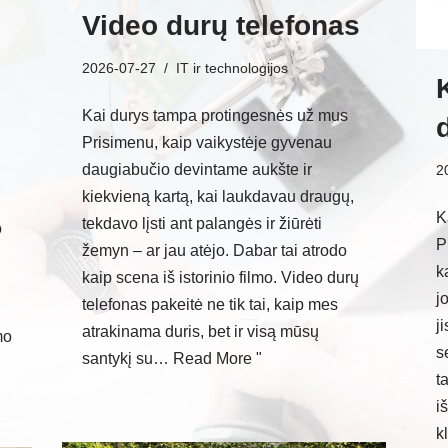
Video durų telefonas
2026-07-27
IT ir technologijos
Kai durys tampa protingesnės už mus
Prisimenu, kaip vaikystėje gyvenau
daugiabučio devintame aukšte ir
2
kiekvieną kartą, kai laukdavau draugų,
K
tekdavo lįsti ant palangės ir žiūrėti
o
P
žemyn – ar jau atėjo. Dabar tai atrodo
k
kaip scena iš istorinio filmo. Video durų
j
telefonas pakeitė ne tik tai, kaip mes
j
atrakinama duris, bet ir visą mūsų
mo
s
santykį su…
Read More "
t
i
k