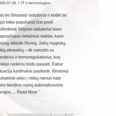
026-07-26
IT ir technologijos
as tie išmanieji radiatoriai ir kodėl jie
apo tokie populiarūs Dar prieš
ešimtmetį šildymo radiatoriai buvo
aprasčiausi metaliniai daiktai, kurie
iesiog skleidė šilumą. Jokių mygtukų,
okių ekranėlių – tik vamzdis su
andeniu ir termoreguliatorius, kurį
eikėjo rankiniu būdu pasukti. Dabar
ituacija kardinaliai pasikeitė. Išmanieji
adiatoriai atėjo į mūsų namus kaip
alis bendros namų automatizavimo
angos,…
Read More "