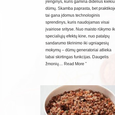
įrenginys, kuris gamina didelius kieki
dūmų. Skamba paprasta, bet praktikoj
tai gana įdomus technologinis
sprendinys, kuris naudojamas visai
įvairiose srityse. Nuo maisto rūkymo ik
specialiųjų efektų kine, nuo patalpų
sandarumo tikrinimo iki ugniagesių
mokymų – dūmų generatoriai atlieka
labai skirtingas funkcijas. Daugelis
žmonių…
Read More "