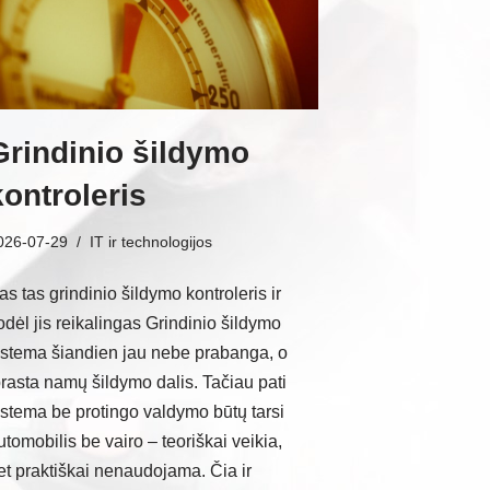
Grindinio šildymo
kontroleris
026-07-29
IT ir technologijos
as tas grindinio šildymo kontroleris ir
odėl jis reikalingas Grindinio šildymo
istema šiandien jau nebe prabanga, o
prasta namų šildymo dalis. Tačiau pati
istema be protingo valdymo būtų tarsi
utomobilis be vairo – teoriškai veikia,
et praktiškai nenaudojama. Čia ir