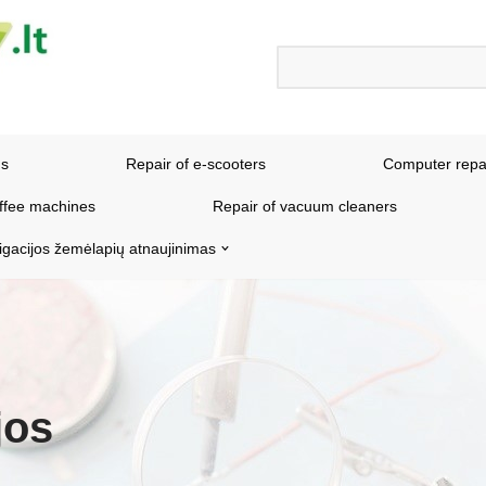
ns
Repair of e-scooters
Computer repa
offee machines
Repair of vacuum cleaners
igacijos žemėlapių atnaujinimas
jos