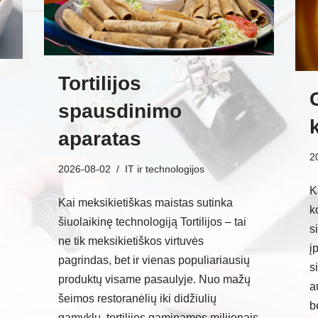
Tortilijos
spausdinimo
aparatas
2
2026-08-02
IT ir technologijos
K
Kai meksikietiškas maistas sutinka
k
šiuolaikinę technologiją Tortilijos – tai
s
ne tik meksikietiškos virtuvės
į
pagrindas, bet ir vienas populiariausių
s
produktų visame pasaulyje. Nuo mažų
a
šeimos restoranėlių iki didžiulių
b
gamyklų, tortilijos gaminamos milijonais