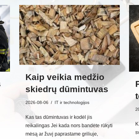
Kaip veikia medžio
s
skiedrų dūmintuvas
2026-08-06
IT ir technologijos
2
Kas tas dūmintuvas ir kodėl jis
K
reikalingas Jei kada nors bandėte rūkyti
s
mėsą ar žuvį paprastame griliuje,