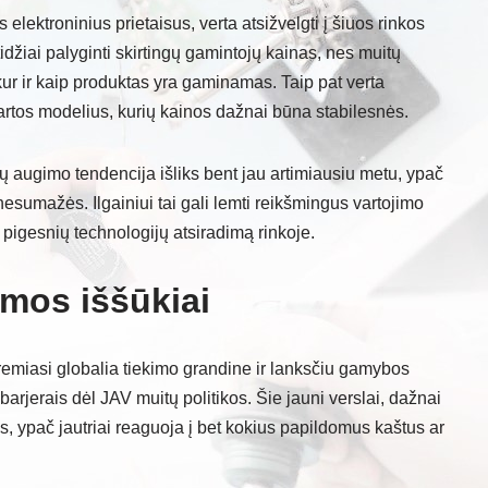
elektroninius prietaisus, verta atsižvelgti į šiuos rinkos
džiai palyginti skirtingų gamintojų kainas, nes muitų
 kur ir kaip produktas yra gaminamas. Taip pat verta
artos modelius, kurių kainos dažnai būna stabilesnės.
nų augimo tendencija išliks bent jau artimiausiu metu, ypač
 nesumažės. Ilgainiui tai gali lemti reikšmingus vartojimo
, pigesnių technologijų atsiradimą rinkoje.
emos iššūkiai
i remiasi globalia tiekimo grandine ir lanksčiu gamybos
arjerais dėl JAV muitų politikos. Šie jauni verslai, dažnai
ais, ypač jautriai reaguoja į bet kokius papildomus kaštus ar