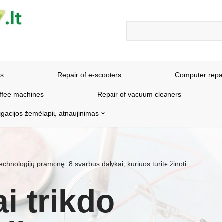
ns
Repair of e-scooters
Computer repa
offee machines
Repair of vacuum cleaners
igacijos žemėlapių atnaujinimas
technologijų pramonę: 8 svarbūs dalykai, kuriuos turite žinoti
i trikdo