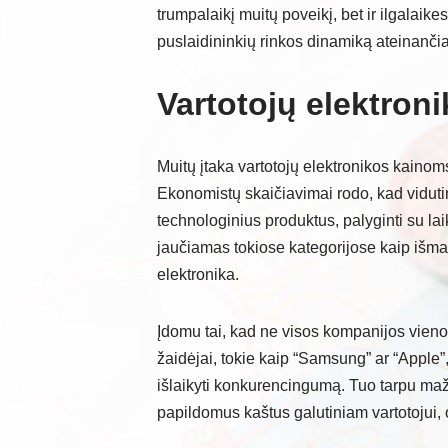
trumpalaikį muitų poveikį, bet ir ilgalaike
puslaidininkių rinkos dinamiką ateinanči
Vartotojų elektron
Muitų įtaka vartotojų elektronikos kaino
Ekonomistų skaičiavimai rodo, kad vidut
technologinius produktus, palyginti su la
jaučiamas tokiose kategorijose kaip išmani
elektronika.
Įdomu tai, kad ne visos kompanijos vienod
žaidėjai, tokie kaip “Samsung” ar “Apple”
išlaikyti konkurencingumą. Tuo tarpu maž
papildomus kaštus galutiniam vartotojui,