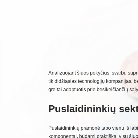
Analizuojant šiuos pokyčius, svarbu supra
tik didžiąsias technologijų kompanijas, be
greitai adaptuotis prie besikeičiančių sąl
Puslaidininkių sek
Puslaidininkių pramonė tapo vienu iš labi
komponentai, būdami praktiškai visų šiuol