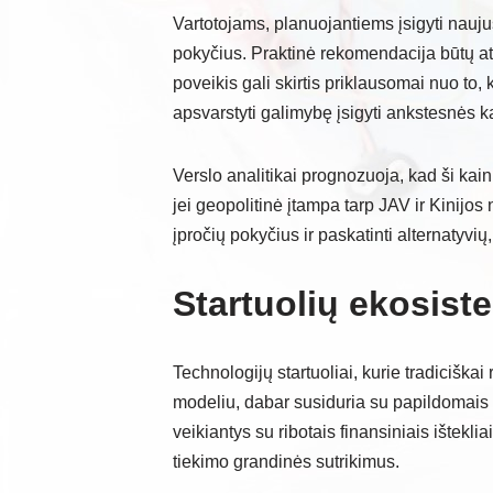
Vartotojams, planuojantiems įsigyti naujus 
pokyčius. Praktinė rekomendacija būtų ati
poveikis gali skirtis priklausomai nuo to,
apsvarstyti galimybę įsigyti ankstesnės k
Verslo analitikai prognozuoja, kad ši kai
jei geopolitinė įtampa tarp JAV ir Kinijos
įpročių pokyčius ir paskatinti alternatyvių
Startuolių ekosist
Technologijų startuoliai, kurie tradiciška
modeliu, dabar susiduria su papildomais b
veikiantys su ribotais finansiniais ištekli
tiekimo grandinės sutrikimus.