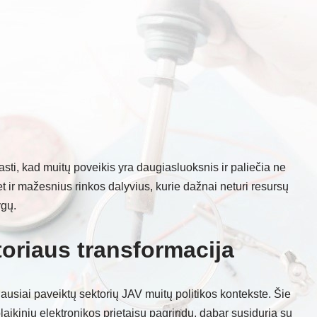
sti, kad muitų poveikis yra daugiasluoksnis ir paliečia ne
t ir mažesnius rinkos dalyvius, kurie dažnai neturi resursų
ygų.
toriaus transformacija
ausiai paveiktų sektorių JAV muitų politikos kontekste. Šie
aikinių elektronikos prietaisų pagrindu, dabar susiduria su