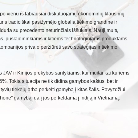
tapo vienu iš labiausiai diskutuojamų ekonominių klausimų
ris tradiciškai pasižymėjo globalia tiekimo grandine ir
duria su precedento neturinčiais iššūkiais. Nauji muitų
ms, puslaidininkiams ir kitiems technologiniams produktams,
ompanijos privalo peržiūrėti savo strategijas ir tiekimo
JAV ir Kinijos prekybos santykiams, kur muitai kai kuriems
. Tokia situacija ne tik didina gamybos kaštus, bet ir
tyvių tiekėjų arba perkelti gamybą į kitas šalis. Pavyzdžiui,
iPhone” gamybą, dalį jos perkeldama į Indiją ir Vietnamą.