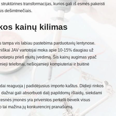
s struktūrines transformacijas, kurios gali iš esmės pakeisti
ais dešimtmečiais.
ikos kainų kilimas
ms tampa vis labiau pastebima parduotuvių lentynose.
iniškai JAV vartotojai moka apie 10-15% daugiau už
ikotarpiu prieš muitų įvedimą. Šis kainų augimas ypač
eji telefonai, nešiojamieji kompiuteriai ir buitinė
ai reaguoja į padidėjusius importo kaštus. Didieji rinkos
, dažnai gali absorbuoti dalį papildomų išlaidų, siekdami
esnės įmonės yra priverstos perkelti beveik visus
 o tai mažina jų konkurencinį pranašumą.