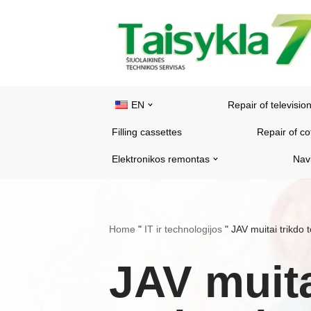
Skip
to
content
EN
Repair of televisio
Filling cassettes
Repair of c
Elektronikos remontas
Nav
Home
"
IT ir technologijos
"
JAV muitai trikdo 
JAV muita