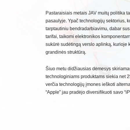
Pastaraisiais metais JAV muitų politika 
pasaulyje. Ypač technologijų sektorius, ku
tarptautiniu bendradarbiavimu, dabar susi
tarifai, taikomi elektronikos komponenta
sukūrė sudėtingą verslo aplinką, kurioje k
grandinės struktūrą.
Šiuo metu didžiausias dėmesys skiriamas 
technologiniams produktams siekia net 25%
verčia technologijų įmones ieškoti alterna
“Apple” jau pradėjo diversifikuoti savo “