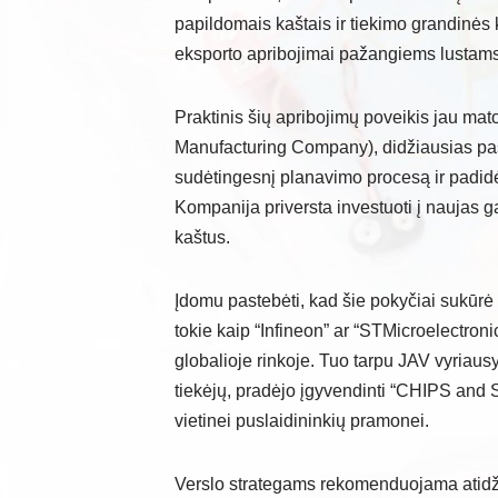
papildomais kaštais ir tiekimo grandinės 
eksporto apribojimai pažangiems lustams 
Praktinis šių apribojimų poveikis jau m
Manufacturing Company), didžiausias pa
sudėtingesnį planavimo procesą ir padidėj
Kompanija priversta investuoti į naujas g
kaštus.
Įdomu pastebėti, kad šie pokyčiai sukūrė 
tokie kaip “Infineon” ar “STMicroelectroni
globalioje rinkoje. Tuo tarpu JAV vyria
tiekėjų, pradėjo įgyvendinti “CHIPS and S
vietinei puslaidininkių pramonei.
Verslo strategams rekomenduojama atidžiai 