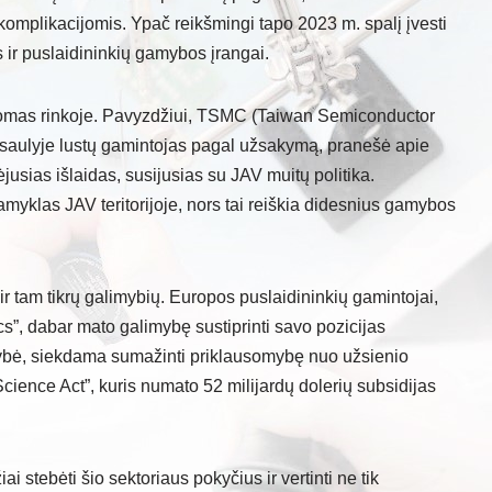
komplikacijomis. Ypač reikšmingi tapo 2023 m. spalį įvesti
ir puslaidininkių gamybos įrangai.
atomas rinkoje. Pavyzdžiui, TSMC (Taiwan Semiconductor
saulyje lustų gamintojas pagal užsakymą, pranešė apie
usias išlaidas, susijusias su JAV muitų politika.
amyklas JAV teritorijoje, nors tai reiškia didesnius gamybos
ir tam tikrų galimybių. Europos puslaidininkių gamintojai,
cs”, dabar mato galimybę sustiprinti savo pozicijas
usybė, siekdama sumažinti priklausomybę nuo užsienio
cience Act”, kuris numato 52 milijardų dolerių subsidijas
stebėti šio sektoriaus pokyčius ir vertinti ne tik