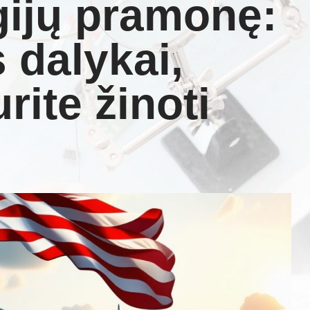
gijų pramonę:
 dalykai,
rite žinoti