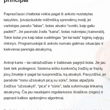
Paprasčiausi chatbotai veikia pagal iš anksto nustatytas
taisykles. Įsivaizduokite milžinišką sprendimų medį: jei
vartotojas parašo “labas”, botas atsako “sveiki, kaip galiu
padėti?”. Jei pasirodo žodis “kaina”, botas nukreipia į kainoraštį.
Tokie botai yra kaip labai sudėtingas “jei-tai-tada” loginių sąlygų
rinkinys. Programuotojai iš anksto numato galimas situacijas ir
kiekvienai parengia atsakymą.
Antroji karta – tai raktažodžiais ir šablonais pagrįsti botai. Jie jau
šiek tiek protingesni. Sistema ieško konkrečių žodžių ar frazių
jūsų žinutėje ir pagal tai nusprendžia, ką atsakyti. Pavyzdžiui, jei
parašote “noriu užsisakyti picą su sūriu”, botas atpažįsta
žodžius “užsisakyti”, “pica” ir “sūris”, tada suformuoja tinkamą
atsakymą. Čia jau naudojami reguliariosios išraiškos (regex) ir
paprasti kalbos apdorojimo algoritmai.