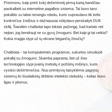
Prisimenu, kaip prieš kokį dešimtmetį pirmą kartą bandžiau
pasikalbėti su internetine pagalbos sistema. Tai buvo tarsi
pokalbis su labai nerangiu robotu, kuris suprasdavo tik kelis
konkrečius žodžius ir dažniausiai siūlydavo perskaityti DUK
skiltį. Šiandien chatbotai tapo tokiais pažengę, kad kartais net
neįtari, jog bendrauji ne su gyvų žmogumi. Bet kaip gi tai veikia?
Kokia magija slypi už tų ekrane bėgančių žinučių?
Chatbotai – tai kompiuterinės programos, sukurtos simuliuoti
pokalbį su žmogumi. Skamba paprasta, bet už šios
technologijos slypi įvairių metodų ir požiūrių mišinys, kuris
vystėsi dešimtmečius. Nuo primityvių taisyklėmis pagrįstų
sistemų iki šiuolaikinių dirbtinio intelekto stebuklų – kelias buvo
ilgas ir įdomus.