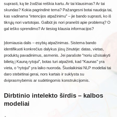
suprasti, ką tie žodžiai reiškia kartu. Ar tai klausimas? Ar tai
skundas? Kokia pagrindinė tema? Pažangesni botai naudoja tai,
kas vadinama “intencijos atpažinimu” – jie bando suprasti, ko iš
tikrųjų nori vartotojas. Galbūt jis nori pranešti apie problemą? O
gal ieško sprendimo? Ar tiesiog klausia informacijos?
Įdomiausia dalis – esybių atpažinimas. Sistema bando
identifikuoti konkrečius dalykus jūsų žinutėje: datas, vietas,
produktų pavadinimus, asmenis. Jei parašote “noriu užsisakyti
bilietą į Kauną rytojui”, botas turi atpažinti, kad “Kaunas” yra
vieta, o “rytojui” yra laiko nuoroda. Šiuolaikiniai NLP modeliai tai
daro stebėtinai gerai, nors kartais ir suklysta su
dviprasmybėmis ar sudėtingomis konstrukcijomis.
Dirbtinio intelekto širdis – kalbos
modeliai