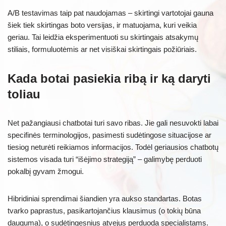
A/B testavimas taip pat naudojamas – skirtingi vartotojai gauna
šiek tiek skirtingas boto versijas, ir matuojama, kuri veikia
geriau. Tai leidžia eksperimentuoti su skirtingais atsakymų
stiliais, formuluotėmis ar net visiškai skirtingais požiūriais.
Kada botai pasiekia ribą ir ką daryti
toliau
Net pažangiausi chatbotai turi savo ribas. Jie gali nesuvokti labai
specifinės terminologijos, pasimesti sudėtingose situacijose ar
tiesiog neturėti reikiamos informacijos. Todėl geriausios chatbotų
sistemos visada turi “išėjimo strategiją” – galimybę perduoti
pokalbį gyvam žmogui.
Hibridiniai sprendimai šiandien yra aukso standartas. Botas
tvarko paprastus, pasikartojančius klausimus (o tokių būna
dauguma), o sudėtingesnius atvejus perduoda specialistams.