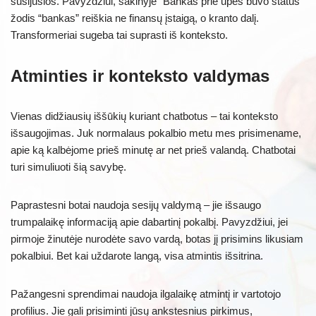
susijusios. Pavyzdžiui, sakinyje “Bankas prie upės buvo status”
žodis “bankas” reiškia ne finansų įstaigą, o kranto dalį.
Transformeriai sugeba tai suprasti iš konteksto.
Atminties ir konteksto valdymas
Vienas didžiausių iššūkių kuriant chatbotus – tai konteksto
išsaugojimas. Juk normalaus pokalbio metu mes prisimename,
apie ką kalbėjome prieš minutę ar net prieš valandą. Chatbotai
turi simuliuoti šią savybę.
Paprastesni botai naudoja sesijų valdymą – jie išsaugo
trumpalaikę informaciją apie dabartinį pokalbį. Pavyzdžiui, jei
pirmoje žinutėje nurodėte savo vardą, botas jį prisimins likusiam
pokalbiui. Bet kai uždarote langą, visa atmintis išsitrina.
Pažangesni sprendimai naudoja ilgalaikę atmintį ir vartotojo
profilius. Jie gali prisiminti jūsų ankstesnius pirkimus,