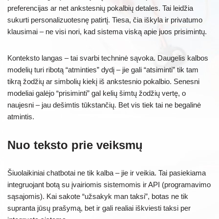
preferencijas ar net ankstesnių pokalbių detales. Tai leidžia
sukurti personalizuotesnę patirtį. Tiesa, čia iškyla ir privatumo
klausimai – ne visi nori, kad sistema viską apie juos prisimintų.
Konteksto langas – tai svarbi techninė sąvoka. Daugelis kalbos
modelių turi ribotą “atminties” dydį – jie gali “atsiminti” tik tam
tikrą žodžių ar simbolių kiekį iš ankstesnio pokalbio. Senesni
modeliai galėjo “prisiminti” gal kelių šimtų žodžių vertę, o
naujesni – jau dešimtis tūkstančių. Bet vis tiek tai ne begalinė
atmintis.
Nuo teksto prie veiksmų
Šiuolaikiniai chatbotai ne tik kalba – jie ir veikia. Tai pasiekiama
integruojant botą su įvairiomis sistemomis ir API (programavimo
sąsajomis). Kai sakote “užsakyk man taksi”, botas ne tik
supranta jūsų prašymą, bet ir gali realiai iškviesti taksi per