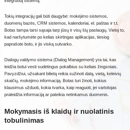
integruotą sistemą.
Tokių integracijų gali būti daugybė: mokėjimo sistemos,
duomenų bazės, CRM sistemos, kalendoriai, el. paštas ir t.t.
Botas tampa tarsi sąsaja tarp jūsų ir visų šių paslaugų. Vietoj to,
kad naršytumėte po kelias skirtingas aplikacijas, tiesiog
paprašote boto, ir jis viską sutvarko.
Dialogų valdymo sistema (Dialog Management) yra tai, kas
leidžia botui vesti sudėtingus pokalbius su keliais žingsniais.
Pavyzdžiui, užsakant bilietą reikia sužinoti datą, vietą, keleivių
skaičių, mokėjimo informaciją. Botas turi žinoti, kokius
klausimus užduoti, kokia tvarka, kaip reaguoti, jei vartotojas
praleidžia informaciją ar pateikia netinkamus duomenis.
Mokymasis iš klaidų ir nuolatinis
tobulinimas