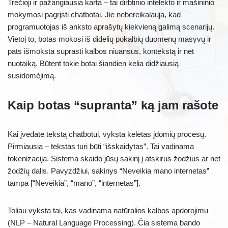
Trečioji ir pažangiausia karta – tai dirbtinio intelekto ir mašininio
mokymosi pagrįsti chatbotai. Jie nebereikalauja, kad
programuotojas iš anksto aprašytų kiekvieną galimą scenarijų.
Vietoj to, botas mokosi iš didelių pokalbių duomenų masyvų ir
pats išmoksta suprasti kalbos niuansus, kontekstą ir net
nuotaiką. Būtent tokie botai šiandien kelia didžiausią
susidomėjimą.
Kaip botas “supranta” ką jam rašote
Kai įvedate tekstą chatbotui, vyksta keletas įdomių procesų.
Pirmiausia – tekstas turi būti “išskaidytas”. Tai vadinama
tokenizacija. Sistema skaido jūsų sakinį į atskirus žodžius ar net
žodžių dalis. Pavyzdžiui, sakinys “Neveikia mano internetas”
tampa [“Neveikia”, “mano”, “internetas”].
Toliau vyksta tai, kas vadinama natūralios kalbos apdorojimu
(NLP – Natural Language Processing). Čia sistema bando