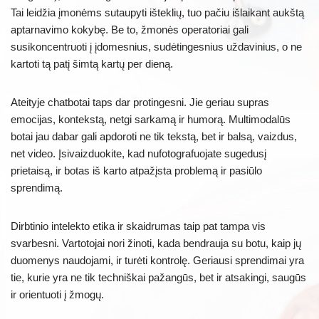
Tai leidžia įmonėms sutaupyti išteklių, tuo pačiu išlaikant aukštą
aptarnavimo kokybę. Be to, žmonės operatoriai gali
susikoncentruoti į įdomesnius, sudėtingesnius uždavinius, o ne
kartoti tą patį šimtą kartų per dieną.
Ateityje chatbotai taps dar protingesni. Jie geriau supras
emocijas, kontekstą, netgi sarkamą ir humorą. Multimodalūs
botai jau dabar gali apdoroti ne tik tekstą, bet ir balsą, vaizdus,
net video. Įsivaizduokite, kad nufotografuojate sugedusį
prietaisą, ir botas iš karto atpažįsta problemą ir pasiūlo
sprendimą.
Dirbtinio intelekto etika ir skaidrumas taip pat tampa vis
svarbesni. Vartotojai nori žinoti, kada bendrauja su botu, kaip jų
duomenys naudojami, ir turėti kontrolę. Geriausi sprendimai yra
tie, kurie yra ne tik techniškai pažangūs, bet ir atsakingi, saugūs
ir orientuoti į žmogų.