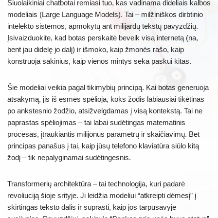
Šiuolaikiniai chatbotai remiasi tuo, kas vadinama dideliais kalbos
modeliais (Large Language Models). Tai – milžiniškos dirbtinio
intelekto sistemos, apmokytų ant milijardų tekstų pavyzdžių.
Įsivaizduokite, kad botas perskaitė beveik visą internetą (na,
bent jau didelę jo dalį) ir išmoko, kaip žmonės rašo, kaip
konstruoja sakinius, kaip vienos mintys seka paskui kitas.
Šie modeliai veikia pagal tikimybių principą. Kai botas generuoja
atsakymą, jis iš esmės spėlioja, koks žodis labiausiai tikėtinas
po ankstesnio žodžio, atsižvelgdamas į visą kontekstą. Tai ne
paprastas spėliojimas – tai labai sudėtingas matematinis
procesas, įtraukiantis milijonus parametrų ir skaičiavimų. Bet
principas panašus į tai, kaip jūsų telefono klaviatūra siūlo kitą
žodį – tik nepalyginamai sudėtingesnis.
Transformerių architektūra – tai technologija, kuri padarė
revoliuciją šioje srityje. Ji leidžia modeliui “atkreipti dėmesį” į
skirtingas teksto dalis ir suprasti, kaip jos tarpusavyje