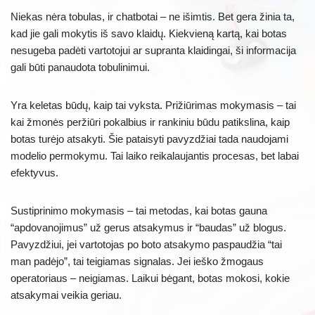
Niekas nėra tobulas, ir chatbotai – ne išimtis. Bet gera žinia ta,
kad jie gali mokytis iš savo klaidų. Kiekvieną kartą, kai botas
nesugeba padėti vartotojui ar supranta klaidingai, ši informacija
gali būti panaudota tobulinimui.
Yra keletas būdų, kaip tai vyksta. Prižiūrimas mokymasis – tai
kai žmonės peržiūri pokalbius ir rankiniu būdu patikslina, kaip
botas turėjo atsakyti. Šie pataisyti pavyzdžiai tada naudojami
modelio permokymu. Tai laiko reikalaujantis procesas, bet labai
efektyvus.
Sustiprinimo mokymasis – tai metodas, kai botas gauna
“apdovanojimus” už gerus atsakymus ir “baudas” už blogus.
Pavyzdžiui, jei vartotojas po boto atsakymo paspaudžia “tai
man padėjo”, tai teigiamas signalas. Jei ieško žmogaus
operatoriaus – neigiamas. Laikui bėgant, botas mokosi, kokie
atsakymai veikia geriau.