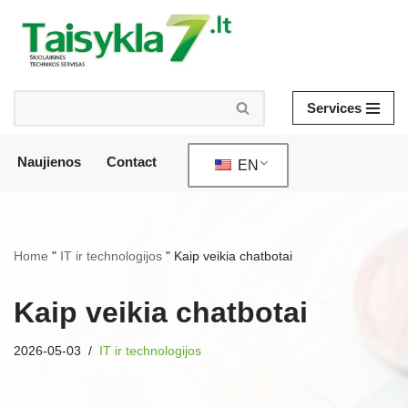
Skip
to
content
Services
Naujienos
Contact
EN
//
Home
"
IT ir technologijos
"
Kaip veikia chatbotai
Kaip veikia chatbotai
2026-05-03
IT ir technologijos