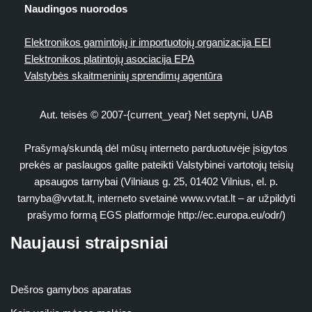
Naudingos nuorodos
Elektronikos gamintojų ir importuotojų organizacija EEI
Elektronikos platintojų asociacija EPA
Valstybės skaitmeninių sprendimų agentūra
Aut. teisės © 2007-{current_year} Net septyni, UAB
Prašymą/skundą dėl mūsų interneto parduotuvėje įsigytos
prekės ar paslaugos galite pateikti Valstybinei vartotojų teisių
apsaugos tarnybai (Vilniaus g. 25, 01402 Vilnius, el. p.
tarnyba@vvtat.lt
, interneto svetainė www.vvtat.lt – ar užpildyti
prašymo formą EGS platformoje http://ec.europa.eu/odr/)
Naujausi straipsniai
Dešros gamybos aparatas