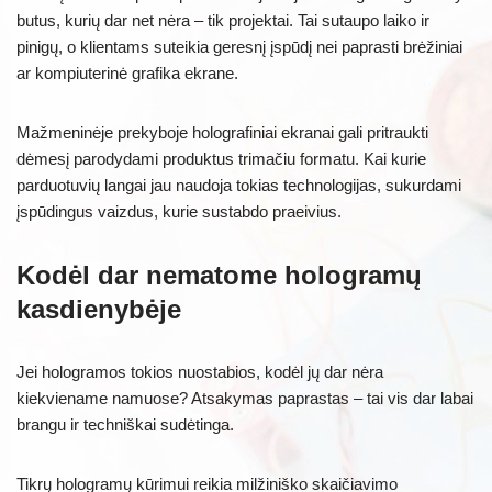
butus, kurių dar net nėra – tik projektai. Tai sutaupo laiko ir
pinigų, o klientams suteikia geresnį įspūdį nei paprasti brėžiniai
ar kompiuterinė grafika ekrane.
Mažmeninėje prekyboje holografiniai ekranai gali pritraukti
dėmesį parodydami produktus trimačiu formatu. Kai kurie
parduotuvių langai jau naudoja tokias technologijas, sukurdami
įspūdingus vaizdus, kurie sustabdo praeivius.
Kodėl dar nematome hologramų
kasdienybėje
Jei hologramos tokios nuostabios, kodėl jų dar nėra
kiekviename namuose? Atsakymas paprastas – tai vis dar labai
brangu ir techniškai sudėtinga.
Tikrų hologramų kūrimui reikia milžiniško skaičiavimo