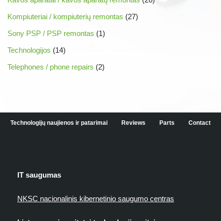
Kompiuteriai / kompiuterių remontas
(27)
Sony PSP / PSP remontas
(1)
Technologijos
(14)
Telephones / phone repairs
(2)
Technologijų naujienos ir patarimai
Reviews
Parts
Contact
IT saugumas
NKSC nacionalinis kibernetinio saugumo centras