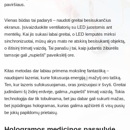
paviršiaus.
Vienas būdas tai padaryti – naudoti greitai besisukančius
ekranus. Įsivaizduokite ventiliatorių su LED juostomis ant
mentėlių. Kai jis sukasi labai greitai, o LED lemputės mirksi
sinchronizuotai, mūsų akys mato ne atskirą besisukantį objektą,
o ištisinį trimatį vaizdą. Tai panašu į tai, kaip judantis žiburėlis
tamsoje gali „nupiešti” paveikslėlį ore.
Kitas metodas dar labiau primena mokslinę fantastiką –
naudojami lazeriai, kurie fokusuoja energiją į mažytį oro tašką.
Ten, kur lazeris sufokusuojamas, oras jonizuojasi ir švyti. Greitai
judindami šį židinį erdvėje, galima „nupiešti” trimatį vaizdą. Tokia
technologija dar tik tobulinama, bet jau dabar gali sukurti mažas,
bet įspūdingas hologramas, kurias galima apžiūrėti iš visų pusių
be jokių papildomų prietaisų.
Hologramos medicinos pasaulyje