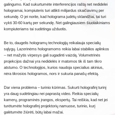
galingumo. Kad sukurtumėte interferencijos raštą net nedidelei
hologramai, kompiuteris turi atlikti milijardus skaičiavimų per
sekundę. O jei norite, kad holograma judėtų sklandžiai, tai turi
vykti 30-60 kartų per sekundę. Net galingiausiem šiuolaikiniams
kompiuteriams tai sudėtinga užduotis.
Be to, daugelis hologramų technologijų reikalauja specialių
sąlygų. Lazerinėms hologramoms reikia labai stabilios aplinkos
– net mažytis virpesys gali sugadinti vaizdą. Volumetrinės
projekcijos dažnai yra nedidelės ir matomos tik iš tam tikro
atstumo. O technologijos, kurios naudoja specialius akinius,
nėra tikrosios hologramos, nors ir sukuria panašų efektą.
Dar viena problema – turinio kūrimas. Sukurti holografinį turinį
yra daug sudėtingiau nei paprastą video. Reikia specialių
kamerų, programinės įrangos, ekspertų. Tai reiškia, kad net jei
turėtumėte holografinį projektorių namuose, turinio, kurį
galėtumėte žiūrėti, būtų labai mažai.