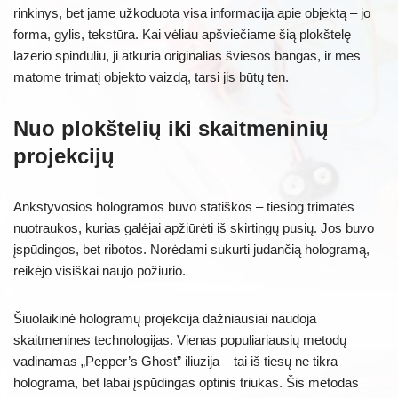
rinkinys, bet jame užkoduota visa informacija apie objektą – jo
forma, gylis, tekstūra. Kai vėliau apšviečiame šią plokštelę
lazerio spinduliu, ji atkuria originalias šviesos bangas, ir mes
matome trimatį objekto vaizdą, tarsi jis būtų ten.
Nuo plokštelių iki skaitmeninių
projekcijų
Ankstyvosios hologramos buvo statiškos – tiesiog trimatės
nuotraukos, kurias galėjai apžiūrėti iš skirtingų pusių. Jos buvo
įspūdingos, bet ribotos. Norėdami sukurti judančią hologramą,
reikėjo visiškai naujo požiūrio.
Šiuolaikinė hologramų projekcija dažniausiai naudoja
skaitmenines technologijas. Vienas populiariausių metodų
vadinamas „Pepper’s Ghost” iliuzija – tai iš tiesų ne tikra
holograma, bet labai įspūdingas optinis triukas. Šis metodas