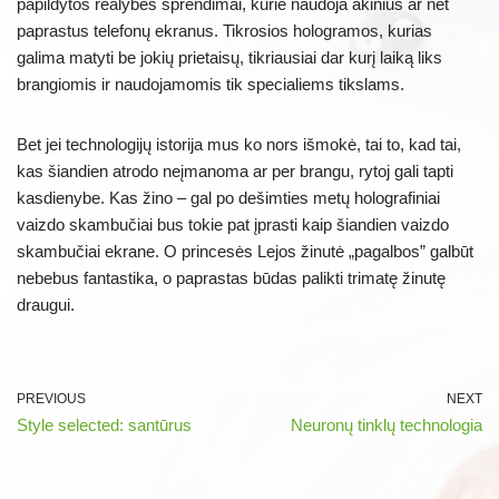
papildytos realybės sprendimai, kurie naudoja akinius ar net
paprastus telefonų ekranus. Tikrosios hologramos, kurias
galima matyti be jokių prietaisų, tikriausiai dar kurį laiką liks
brangiomis ir naudojamomis tik specialiems tikslams.
Bet jei technologijų istorija mus ko nors išmokė, tai to, kad tai,
kas šiandien atrodo neįmanoma ar per brangu, rytoj gali tapti
kasdienybe. Kas žino – gal po dešimties metų holografiniai
vaizdo skambučiai bus tokie pat įprasti kaip šiandien vaizdo
skambučiai ekrane. O princesės Lejos žinutė „pagalbos” galbūt
nebebus fantastika, o paprastas būdas palikti trimatę žinutę
draugui.
PREVIOUS
NEXT
Style selected: santūrus
Neuronų tinklų technologia