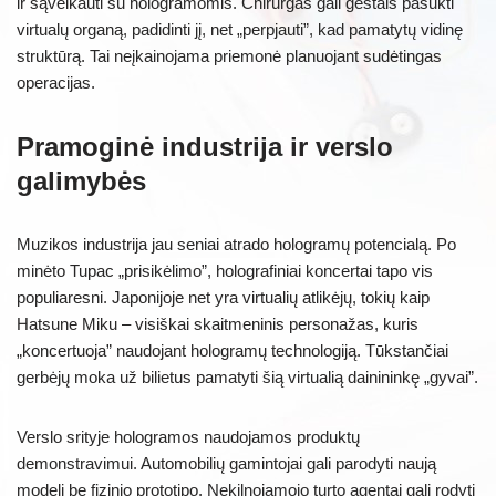
ir sąveikauti su hologramomis. Chirurgas gali gestais pasukti
virtualų organą, padidinti jį, net „perpjauti”, kad pamatytų vidinę
struktūrą. Tai neįkainojama priemonė planuojant sudėtingas
operacijas.
Pramoginė industrija ir verslo
galimybės
Muzikos industrija jau seniai atrado hologramų potencialą. Po
minėto Tupac „prisikėlimo”, holografiniai koncertai tapo vis
populiaresni. Japonijoje net yra virtualių atlikėjų, tokių kaip
Hatsune Miku – visiškai skaitmeninis personažas, kuris
„koncertuoja” naudojant hologramų technologiją. Tūkstančiai
gerbėjų moka už bilietus pamatyti šią virtualią dainininkę „gyvai”.
Verslo srityje hologramos naudojamos produktų
demonstravimui. Automobilių gamintojai gali parodyti naują
modelį be fizinio prototipo. Nekilnojamojo turto agentai gali rodyti