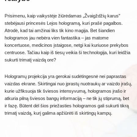
Prisimenu, kaip vaikystėje žiūrėdamas „Žvaigždžių karus”
stebėjausi princesės Lejos hologramą, kuri prašė pagalbos.
Atrodė, kad tai amžinai liks tik kino magija. Bet šiandien
hologramos jau nebėra vien fantastika – jas matome
koncertuose, medicinos įstaigose, netgi kai kuriuose prekybos
centruose. Tačiau kaip iš tiesų veikia ši technologija, kuri leidžia
sukurti trimatį vaizdą ore?
Hologramų projekcija yra gerokai sudėtingesnė nei paprastas
vaizdas ekrane. Skirtingai nuo įprastų nuotraukų ar vaizdo įrašų,
kurie užfiksuoja tik šviesos intensyvumą, hologramos įrašo ir
atkuria pilną šviesos bangų informaciją – ne tik jų stiprumą, bet
ir fazę. Būtent dėl šios priežasties hologramos gali sukurti tikrą
trimatį vaizdą, kurį galima apžiūrėti iš skirtingų kampų.