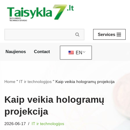
Skip
to
content
Services
Naujienos
Contact
EN
//
Home
"
IT ir technologijos
"
Kaip veikia hologramų projekcija
Kaip veikia hologramų
projekcija
2026-06-17
IT ir technologijos