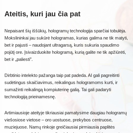
Ateitis, kuri jau čia pat
Nepaisant šių iššūkių, hologramų technologija sparčiai tobulėja.
Mokslininkai jau sukūrė hologramas, kurias galima ne tik matyti,
bet ir pajusti – naudojant ultragarsą, kuris sukuria spaudimo
pojūtį ore. Įsivaizduokite hologramą, kurią galite ne tik apžiūrėti,
bet ir „paliesti”.
Dirbtinio intelekto pažanga taip pat padeda. AI gali pagreitinti
sudėtingus skaičiavimus, reikalingus hologramoms kurti, ir
sumažinti reikalingą kompiuterinę galią. Tai gali padaryti
technologiją prieinamesnę.
Artimiausioje ateityje tikriausiai pamatysime daugiau hologramų
viešosiose vietose – oro uostuose, prekybos centruose,
muziejuose. Namų rinkoje greičiausiai pirmiausia paplitės