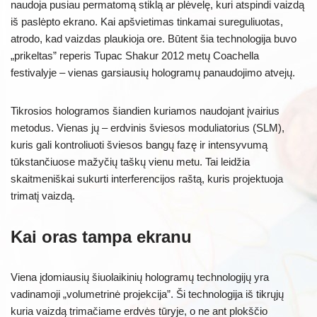
naudoja pusiau permatomą stiklą ar plėvelę, kuri atspindi vaizdą
iš paslėpto ekrano. Kai apšvietimas tinkamai sureguliuotas,
atrodo, kad vaizdas plaukioja ore. Būtent šia technologija buvo
„prikeltas” reperis Tupac Shakur 2012 metų Coachella
festivalyje – vienas garsiausių hologramų panaudojimo atvejų.
Tikrosios hologramos šiandien kuriamos naudojant įvairius
metodus. Vienas jų – erdvinis šviesos moduliatorius (SLM),
kuris gali kontroliuoti šviesos bangų fazę ir intensyvumą
tūkstančiuose mažyčių taškų vienu metu. Tai leidžia
skaitmeniškai sukurti interferencijos raštą, kuris projektuoja
trimatį vaizdą.
Kai oras tampa ekranu
Viena įdomiausių šiuolaikinių hologramų technologijų yra
vadinamoji „volumetrinė projekcija”. Ši technologija iš tikrųjų
kuria vaizdą trimačiame erdvės tūryje, o ne ant plokščio