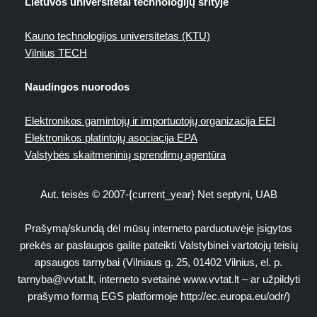
Lietuvos universitetai technologijų srityje
Kauno technologijos universitetas (KTU)
Vilnius TECH
Naudingos nuorodos
Elektronikos gamintojų ir importuotojų organizacija EEI
Elektronikos platintojų asociacija EPA
Valstybės skaitmeninių sprendimų agentūra
Aut. teisės © 2007-{current_year} Net septyni, UAB
Prašymą/skundą dėl mūsų interneto parduotuvėje įsigytos
prekės ar paslaugos galite pateikti Valstybinei vartotojų teisių
apsaugos tarnybai (Vilniaus g. 25, 01402 Vilnius, el. p.
tarnyba@vvtat.lt
, interneto svetainė www.vvtat.lt – ar užpildyti
prašymo formą EGS platformoje http://ec.europa.eu/odr/)