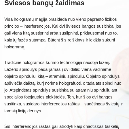
Šviesos bangų žaidimas
Visa hologramų magija prasideda nuo vieno paprasto fizikos
principo – interferencijos. Kai dvi šviesos bangos susitinka, jos
gali viena kitą sustiprinti arba susilpninti, priklausomai nuo to,
kaip jų fazės sutampa. Būtent šis reiškinys ir leidžia sukurti
hologramą.
Tradicinė hologramos kūrimo technologija naudoja lazerį.
Lazerio spindulys padalijamas į dvi dalis: vieną vadiname
objekto spinduliu, kitą – atraminiu spinduliu. Objekto spindulys
apšviečia daiktą, kurį norime holografuoti, o tada atsispindi nuo
jo. Atspindėtas spindulys susitinka su atraminiu spinduliu ant
specialios fotojautrios plokštelės. Ten, kur šios dvi bangos
susitinka, susidaro interferencijos raštas – sudėtingas šviesių ir
tamsių linijų derinys.
Šis interferencijos raštas gali atrodyti kaip chaotiškas taškelių