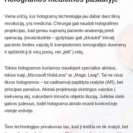
Viena sričių, kur hologramų technologija jau dabar daro tikrą
revoliuciją, yra medicina. Chirurgai gali naudoti holografines
projekcijas, kad geriau suprastų paciento anatomiją prieš
operaciją. Įsivaizduokite – gydytojas gali „ištraukti” trimatį
paciento širdies vaizdą iš kompiuterinės tomografijos duomenų
ir apžiūrėti jį iš visų pusių, net „įeiti” į vidų.
Tokios hologramos kuriamos naudojant specialius akinius,
tokius kaip „Microsoft HoloLens” ar „Magic Leap”. Tai ne visai
tikros hologramos – tai vadinamoji papildyta realybė (AR), bet
principas panašus. Akiniai projektuoja skirtingus vaizdus į
kiekvieną akį, sukurdami trimačio objekto iliuziją. Jutikliai stebi
galvos judesius, todėl holograma atrodo esanti konkrečioje
vietoje erdvėje.
Šios technologijos privalumas tas, kad ji leidžia ne tik matyti, bet