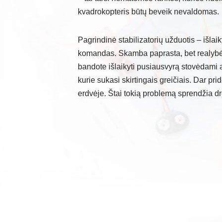
kvadrokopteris būtų beveik nevaldomas.
Pagrindinė stabilizatorių užduotis – išlaiky
komandas. Skamba paprasta, bet realybėje
bandote išlaikyti pusiausvyrą stovėdami an
kurie sukasi skirtingais greičiais. Dar pri
erdvėje. Štai tokią problemą sprendžia dro