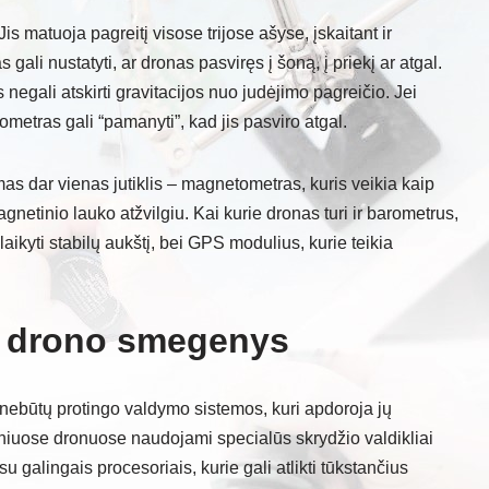
is matuoja pagreitį visose trijose ašyse, įskaitant ir
 gali nustatyti, ar dronas pasviręs į šoną, į priekį ar atgal.
negali atskirti gravitacijos nuo judėjimo pagreičio. Jei
rometras gali “pamanyti”, kad jis pasviro atgal.
s dar vienas jutiklis – magnetometras, kuris veikia kaip
netinio lauko atžvilgiu. Kai kurie dronas turi ir barometrus,
ikyti stabilų aukštį, bei GPS modulius, kurie teikia
– drono smegenys
jei nebūtų protingo valdymo sistemos, kuri apdoroja jų
niuose dronuose naudojami specialūs skrydžio valdikliai
 su galingais procesoriais, kurie gali atlikti tūkstančius