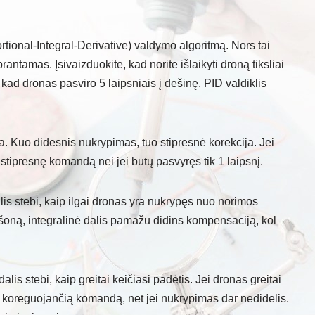
tional-Integral-Derivative) valdymo algoritmą. Nors tai
ntamas. Įsivaizduokite, kad norite išlaikyti droną tiksliai
, kad dronas pasviro 5 laipsniais į dešinę. PID valdiklis
ja. Kuo didesnis nukrypimas, tuo stipresnė korekcija. Jei
stipresnę komandą nei jei būtų pasvyręs tik 1 laipsnį.
 dalis stebi, kaip ilgai dronas yra nukrypęs nuo norimos
 šoną, integralinė dalis pamažu didins kompensaciją, kol
dalis stebi, kaip greitai keičiasi padėtis. Jei dronas greitai
rią koreguojančią komandą, net jei nukrypimas dar nedidelis.