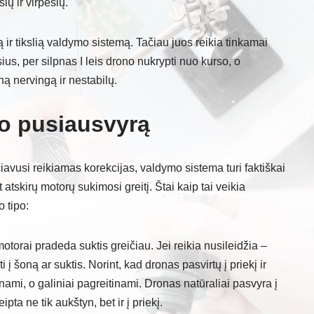
ių ir virpesių.
 ir tikslią valdymo sistemą. Tačiau juos reikia tinkamai
sius, per silpnas I leis drono nukrypti nuo kurso, o
ną nervingą ir nestabilų.
ko pusiausvyrą
čiavusi reikiamas korekcijas, valdymo sistema turi faktiškai
atskirų motorų sukimosi greitį. Štai kaip tai veikia
 tipo:
 motorai pradeda suktis greičiau. Jei reikia nusileidžia –
i į šoną ar suktis. Norint, kad dronas pasvirtų į priekį ir
tinami, o galiniai pagreitinami. Dronas natūraliai pasvyra į
ipta ne tik aukštyn, bet ir į priekį.