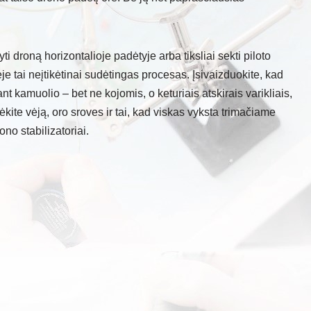
ti droną horizontalioje padėtyje arba tiksliai sekti piloto
 tai neįtikėtinai sudėtingas procesas. Įsivaizduokite, kad
t kamuolio – bet ne kojomis, o keturiais atskirais varikliais,
dėkite vėją, oro sroves ir tai, kad viskas vyksta trimačiame
no stabilizatoriai.