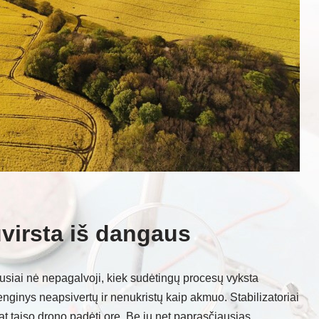
virsta iš dangaus
iausiai nė nepagalvoji, kiek sudėtingų procesų vyksta
enginys neapsivertų ir nenukristų kaip akmuo. Stabilizatoriai
at taiso drono padėtį ore. Be jų net paprasčiausias