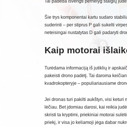
Tai padeda išvengti pernelyg staigių judes
Šie trys komponentai kartu sudaro stabilią
suderinti – per stiprus P gali sukelti virpe
neteisingai nustatytas D gali padaryti dro
Kaip motorai išlai
Turėdama informaciją iš jutiklių ir apskai
pakeisti drono padėtį. Tai daroma keičiant 
kvadrokopteryje – populiariausiame drono
Jei dronas turi pakilti aukštyn, visi keturi
lėčiau. Bet įdomiau darosi, kai reikia judėt
skristi ta kryptimi, priekiniai motorai sulė
priekį, ir visa jo keliamoji jėga dabar nukre