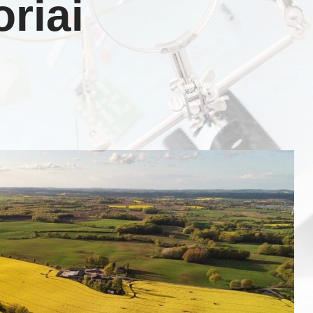
oriai
e