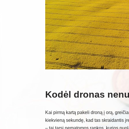
Kodėl dronas nenu
Kai pirmą kartą pakeli droną į orą, greič
kiekvieną sekundę, kad tas skraidantis įr
– tai tarsi nematomos rankos, kurios nuol