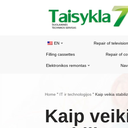
Skip
to
content
EN
Repair of televisio
Filling cassettes
Repair of c
Elektronikos remontas
Nav
Home
"
IT ir technologijos
"
Kaip veikia stabil
Kaip veik