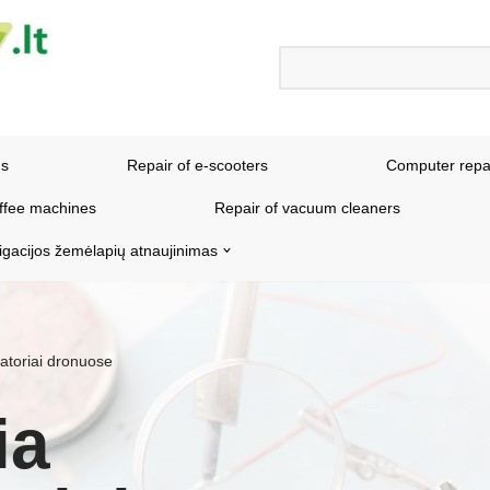
ns
Repair of e-scooters
Computer repa
offee machines
Repair of vacuum cleaners
igacijos žemėlapių atnaujinimas
izatoriai dronuose
ia