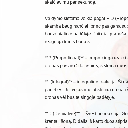
skaičiavimų per sekundę.
Valdymo sistema veikia pagal PID (Propor
skamba bauginančiai, principas gana supra
horizontalioje padėtyje. Jutikliai praneša
reaguoja trimis būdais:
**P (Proportional)** – proporcinga reakci
dronas pasviro 5 laipsnius, sistema duos 
**I (Integral)** – integralinė reakcija. Ši
padėties. Jei vėjas nuolat stumia droną į
dronas vėl bus teisingoje padėtyje.
**D (Derivative)** – išvestinė reakcija. Ši 
krenta į šoną, D dalis iš karto duos stip