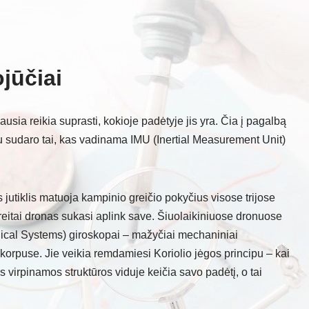
ojūčiai
ausia reikia suprasti, kokioje padėtyje jis yra. Čia į pagalbą
artu sudaro tai, kas vadinama IMU (Inertial Measurement Unit)
 jutiklis matuoja kampinio greičio pokyčius visose trijose
 greitai dronas sukasi aplink save. Šiuolaikiniuose dronuose
cal Systems) giroskopai – mažyčiai mechaniniai
korpuse. Jie veikia remdamiesi Koriolio jėgos principu – kai
 virpinamos struktūros viduje keičia savo padėtį, o tai