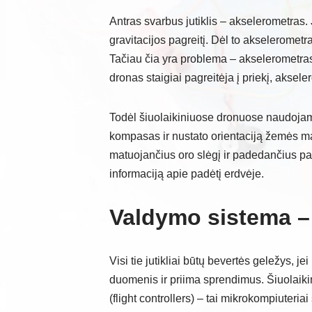
Antras svarbus jutiklis – akselerometras. J
gravitacijos pagreitį. Dėl to akselerometras
Tačiau čia yra problema – akselerometras 
dronas staigiai pagreitėja į priekį, aksele
Todėl šiuolaikiniuose dronuose naudojama
kompasas ir nustato orientaciją žemės mag
matuojančius oro slėgį ir padedančius pala
informaciją apie padėtį erdvėje.
Valdymo sistema 
Visi tie jutikliai būtų bevertės geležys, 
duomenis ir priima sprendimus. Šiuolaiki
(flight controllers) – tai mikrokompiuteriai