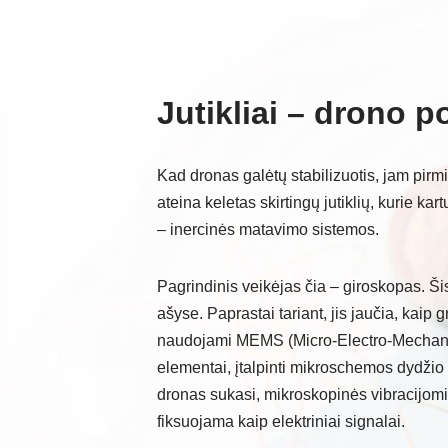
Jutikliai – drono p
Kad dronas galėtų stabilizuotis, jam pirmi
ateina keletas skirtingų jutiklių, kurie k
– inercinės matavimo sistemos.
Pagrindinis veikėjas čia – giroskopas. Šis
ašyse. Paprastai tariant, jis jaučia, kaip
naudojami MEMS (Micro-Electro-Mechani
elementai, įtalpinti mikroschemos dydžio 
dronas sukasi, mikroskopinės vibracijomis
fiksuojama kaip elektriniai signalai.