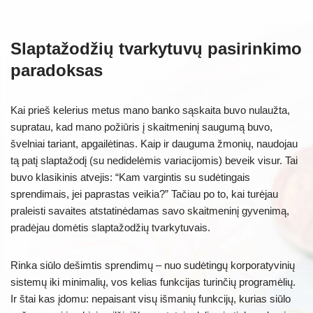
Slaptažodžių tvarkytuvų pasirinkimo
paradoksas
Kai prieš kelerius metus mano banko sąskaita buvo nulaužta,
supratau, kad mano požiūris į skaitmeninį saugumą buvo,
švelniai tariant, apgailėtinas. Kaip ir dauguma žmonių, naudojau
tą patį slaptažodį (su nedidelėmis variacijomis) beveik visur. Tai
buvo klasikinis atvejis: “Kam vargintis su sudėtingais
sprendimais, jei paprastas veikia?” Tačiau po to, kai turėjau
praleisti savaites atstatinėdamas savo skaitmeninį gyvenimą,
pradėjau domėtis slaptažodžių tvarkytuvais.
Rinka siūlo dešimtis sprendimų – nuo sudėtingų korporatyvinių
sistemų iki minimalių, vos kelias funkcijas turinčių programėlių.
Ir štai kas įdomu: nepaisant visų išmanių funkcijų, kurias siūlo