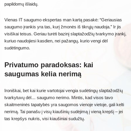
papildomų išlaidų.
Vienas IT saugumo ekspertas man kartą pasakė: “Geriausias
saugumo įrankis yra tas, kurį žmonės iš tikrųjų naudoja.” Ir jis
visiškai teisus. Geriau turėti bazinį slaptažodžių tvarkymo įrankį,
kuriuo naudojiesi kasdien, nei pažangų, kurio vengi dėl
sudėtingumo.
Privatumo paradoksas: kai
saugumas kelia nerimą
Ironiškai, bet kai kurie vartotojai vengia sudėtingų slaptažodžių
tvarkytuvų dėl… saugumo nerimo. Mintis, kad visos tavo
skaitmeninės tapatybės yra saugomos vienoje vietoje, gali kelti
nerimą. Tai panašu į visų kiaušinių sudėjimą į vieną krepšį – jei
tas krepšys nukris, visi kiaušiniai sudužtų.