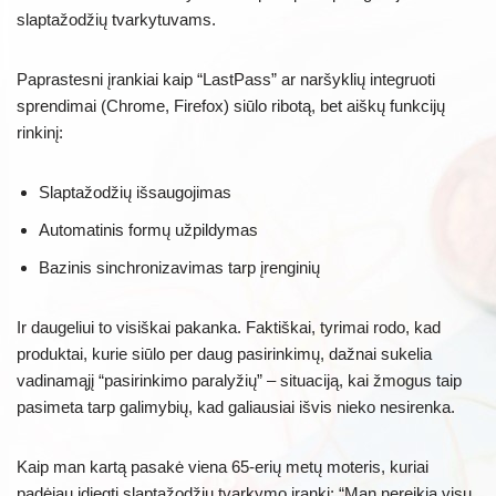
slaptažodžių tvarkytuvams.
Paprastesni įrankiai kaip “LastPass” ar naršyklių integruoti
sprendimai (Chrome, Firefox) siūlo ribotą, bet aiškų funkcijų
rinkinį:
Slaptažodžių išsaugojimas
Automatinis formų užpildymas
Bazinis sinchronizavimas tarp įrenginių
Ir daugeliui to visiškai pakanka. Faktiškai, tyrimai rodo, kad
produktai, kurie siūlo per daug pasirinkimų, dažnai sukelia
vadinamąjį “pasirinkimo paralyžių” – situaciją, kai žmogus taip
pasimeta tarp galimybių, kad galiausiai išvis nieko nesirenka.
Kaip man kartą pasakė viena 65-erių metų moteris, kuriai
padėjau įdiegti slaptažodžių tvarkymo įrankį: “Man nereikia visų