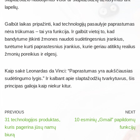
lapelių.
Galbūt laikas pripažinti, kad technologijų pasaulyje paprastumas
nėra trūkumas – tai yra funkcija. Ir galbūt vietoj to, kad
bandytume įtikinti žmones naudoti sudėtingesnius įrankius,
turėtume kurti paprastesnius įrankius, kurie geriau atitiktų realius
žmonių poreikius ir elgesį.
Kaip sakė Leonardas da Vinci: “Paprastumas yra aukščiausias
sudėtingumo lygis.” Ir kalbant apie slaptažodžių tvarkytuvus, šis
principas galioja kaip niekur kitur.
PREVIOUS
NEXT
31 technologijos produktas,
10 esminių „Gmail” papildomų
kuris pagerina jūsų namų
funkcijų
biurą