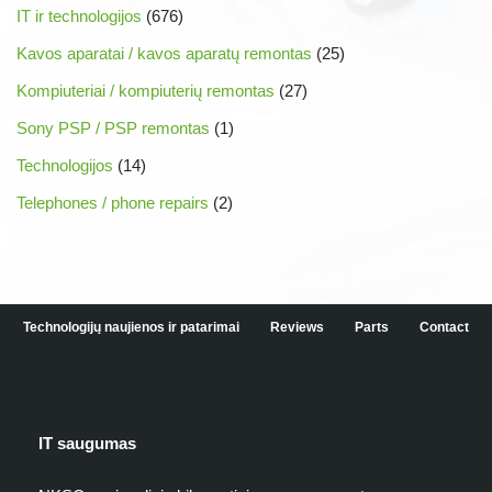
IT ir technologijos
(676)
Kavos aparatai / kavos aparatų remontas
(25)
Kompiuteriai / kompiuterių remontas
(27)
Sony PSP / PSP remontas
(1)
Technologijos
(14)
Telephones / phone repairs
(2)
Technologijų naujienos ir patarimai
Reviews
Parts
Contact
IT saugumas