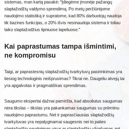
sistemas, man kartą pasakė: “Įdiegėme įmonėje pažangų
slaptažodžių valdymo sprendimą. Po metų peržiūrėjome
naudojimo statistiką ir supratome, kad 80% darbuotojų naudoja
tik bazines funkcijas, o 20% išvis nesinaudoja sistema ir toliau
laiko slaptažodžius lipniuose lapeliuose.”
Kai paprastumas tampa išmintimi,
ne kompromisu
Taigi, ar paprastesnių slaptažodžių tvarkytuvų pasirinkimas yra
tiesiog technologinis neišprusimas? Tikrai ne. Daugeliu atvejų tai
yra apgalvotas ir pragmatiškas sprendimas.
Saugumo ekspertai dažnai pamiršta, kad absoliutus saugumas
nėra tikslas – tikslas yra pakankamas saugumas su priimtinu
naudojimo paprastumu. Net ir paprasčiausias slaptažodžių
tvarkytuvas yra nepalyginamai saugesnis nei to paties
slaptažodžio naudojimas visur ar slaptažodžių užrašymas ant