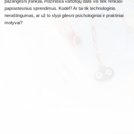
pažangesni įrankiai, milžiniška vartotojų dalis vis tiek renkasi
paprastesnius sprendimus. Kodėl? Ar tai tik technologinis
neraštingumas, ar už to slypi gilesni psichologiniai ir praktiniai
motyvai?