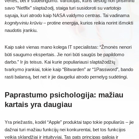
vertės, bet ir sudėtingumo. Vartotojas, kuris tiesiog nori prisiminti
savo “Netflix” slaptažodį, staiga turi susidoroti su vartotojo
sąsaja, kuri atrodo kaip NASA valdymo centras. Tai vadinama
kognityviniu krūviu
– protine energija, kurios reikia norint išmokti
naudotis įrankiu.
Kaip sakė vienas mano kolega IT specialistas: “Žmonės nenori
būti saugumo ekspertais. Jie nori būti saugūs be papildomo
darbo.” Ir jis teisus. Kai kurie populiariausi slaptažodžių
tvarkymo įrankiai, tokie kaip “Bitwarden” ar “1Password”, bando
rasti balansą, bet net ir jie daugeliui atrodo pernelyg sudėtingi.
Paprastumo psichologija: mažiau
kartais yra daugiau
Yra priežastis, kodėl “Apple” produktai tapo tokie populiarūs – jie
dažnai turi mažiau funkcijų nei konkurentai, bet tos funkcijos
veikia sklandžiai ir intuityviai. Tas pats principas galioja ir