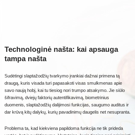
Technologinė našta: kai apsauga
tampa našta
Sudėtingi slaptažodžių tvarkymo įrankiai dažnai primena tą
draugą, kuris visada turi papasakoti visas smulkmenas apie
savo naują hobį, kai tu tiesiog nori trumpo atsakymo. Jie siūlo
šifravimą, dviejų faktorių autentifikavimą, biometrinius
duomenis, slaptažodžių dalijimosi funkcijas, saugumo auditus ir
dar krūvą kitų dalykų, kurių pavadinimų daugelis net nesupranta.
Problema ta, kad kiekviena papildoma funkcija ne tik prideda