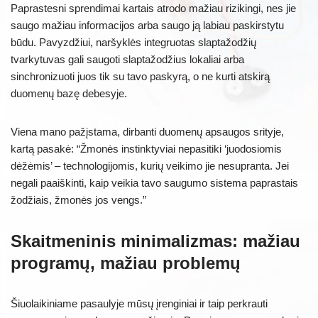
Paprastesni sprendimai kartais atrodo mažiau rizikingi, nes jie
saugo mažiau informacijos arba saugo ją labiau paskirstytu
būdu. Pavyzdžiui, naršyklės integruotas slaptažodžių
tvarkytuvas gali saugoti slaptažodžius lokaliai arba
sinchronizuoti juos tik su tavo paskyrą, o ne kurti atskirą
duomenų bazę debesyje.
Viena mano pažįstama, dirbanti duomenų apsaugos srityje,
kartą pasakė: “Žmonės instinktyviai nepasitiki ‘juodosiomis
dėžėmis’ – technologijomis, kurių veikimo jie nesupranta. Jei
negali paaiškinti, kaip veikia tavo saugumo sistema paprastais
žodžiais, žmonės jos vengs.”
Skaitmeninis minimalizmas: mažiau
programų, mažiau problemų
Šiuolaikiniame pasaulyje mūsų įrenginiai ir taip perkrauti