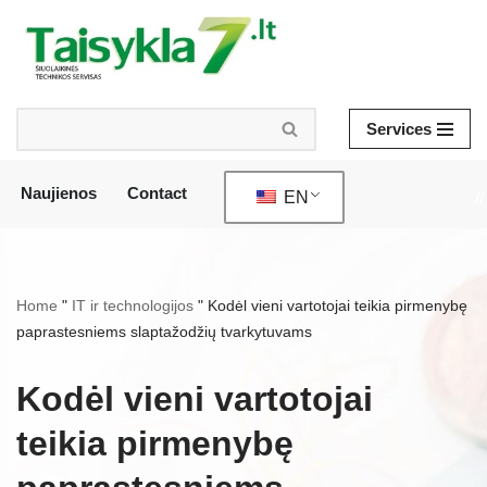
Skip
to
content
Services
Naujienos
Contact
EN
//
Home
"
IT ir technologijos
"
Kodėl vieni vartotojai teikia pirmenybę
paprastesniems slaptažodžių tvarkytuvams
Kodėl vieni vartotojai
teikia pirmenybę