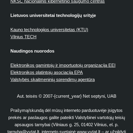
NKSC nacionalinis kibernetinio saugumo centras
Lietuvos universitetai technologijų srityje
Kauno technologijos universitetas (KTU)
Vilnius TECH
Naudingos nuorodos
Elektronikos gamintojų ir importuotojų organizacija EEI
Elektronikos platintojų asociacija EPA
Valstybės skaitmeninių sprendimų agentūra
Aut. teisės © 2007-{current_year} Net septyni, UAB
Prašymą/skundą dėl mūsų interneto parduotuvėje įsigytos
prekės ar paslaugos galite pateikti Valstybinei vartotojų teisių
apsaugos tarnybai (Vilniaus g. 25, 01402 Vilnius, el. p.
tarnyba@vvtat.lt
, interneto svetainė www.vvtat.lt – ar užpildyti