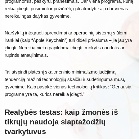
programomis, paskyrų, pranešimais. Dar viena programa, kurią
reikia įdiegti, prisiminti ir prižiūrėti, gali atrodyti kaip dar vienas
nereikalingas dalykas gyvenime.
Naršyklių integruoti sprendimai ar operacinių sistemų siūlomi
įrankiai (kaip “Apple Keychain”) turi didelį privalumą – jie jau yra
įdiegti. Nereikia nieko papildomai diegti, mokytis naudotis ar
rūpintis atnaujinimais.
Tai atspindi platesnį skaitmeninio minimalizmo judėjimą –
tendenciją mažinti technologijų skaičių ir sudėtingumą mūsų
gyvenime. Kaip pasakė vienas technologijų kritikas: “Geriausia
programa yra ta, kurios nereikia įdiegti.”
Realybės testas: kaip žmonės iš
tikrųjų naudoja slaptažodžių
tvarkytuvus