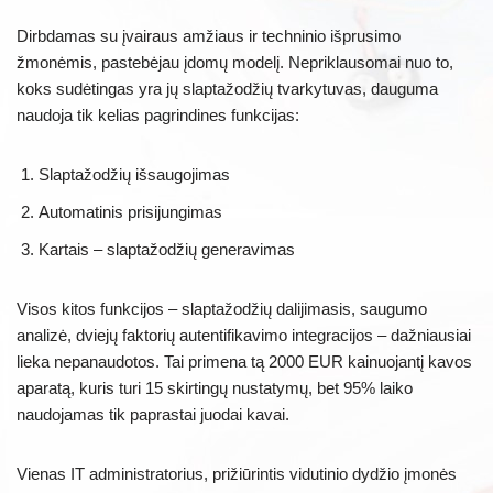
Dirbdamas su įvairaus amžiaus ir techninio išprusimo
žmonėmis, pastebėjau įdomų modelį. Nepriklausomai nuo to,
koks sudėtingas yra jų slaptažodžių tvarkytuvas, dauguma
naudoja tik kelias pagrindines funkcijas:
Slaptažodžių išsaugojimas
Automatinis prisijungimas
Kartais – slaptažodžių generavimas
Visos kitos funkcijos – slaptažodžių dalijimasis, saugumo
analizė, dviejų faktorių autentifikavimo integracijos – dažniausiai
lieka nepanaudotos. Tai primena tą 2000 EUR kainuojantį kavos
aparatą, kuris turi 15 skirtingų nustatymų, bet 95% laiko
naudojamas tik paprastai juodai kavai.
Vienas IT administratorius, prižiūrintis vidutinio dydžio įmonės