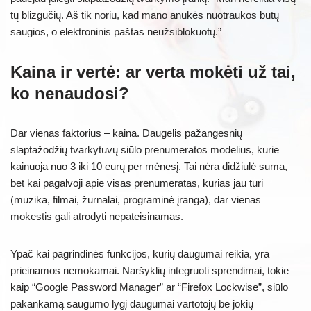
tų blizgučių. Aš tik noriu, kad mano anūkės nuotraukos būtų
saugios, o elektroninis paštas neužsiblokuotų.”
Kaina ir vertė: ar verta mokėti už tai,
ko nenaudosi?
Dar vienas faktorius – kaina. Daugelis pažangesnių
slaptažodžių tvarkytuvų siūlo prenumeratos modelius, kurie
kainuoja nuo 3 iki 10 eurų per mėnesį. Tai nėra didžiulė suma,
bet kai pagalvoji apie visas prenumeratas, kurias jau turi
(muzika, filmai, žurnalai, programinė įranga), dar vienas
mokestis gali atrodyti nepateisinamas.
Ypač kai pagrindinės funkcijos, kurių daugumai reikia, yra
prieinamos nemokamai. Naršyklių integruoti sprendimai, tokie
kaip “Google Password Manager” ar “Firefox Lockwise”, siūlo
pakankamą saugumo lygį daugumai vartotojų be jokių