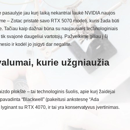
e pasaulyje jau kurį laiką nekantriai laukė NVIDIA naujos
me – Zotac pristatė savo RTX 5070 modelį, kuris žada būti
yje. Tačiau kaip dažnai būna su naujausiais technologiniais
 tik svajonė daugeliui vartotojų. Pažvelkime giliau į šį
sio ir kodėl jo įsigyti dar negalite.
valumai, kurie užgniaužia
zdo plokštė – tai technologinis šuolis, apie kurį žaidėjai
, pavadinta “Blackwell” (pakeitusi ankstesnę “Ada
lyginant su RTX 4070, ir tai yra konservatyvus įvertinimas.