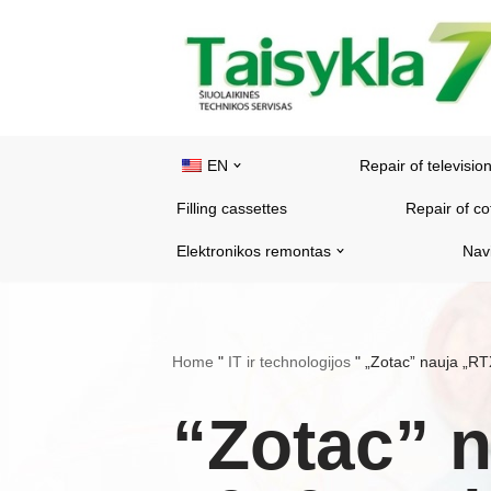
Skip
to
content
EN
Repair of televisio
Filling cassettes
Repair of c
Elektronikos remontas
Nav
Home
"
IT ir technologijos
"
„Zotac” nauja „RTX
“Zotac” 