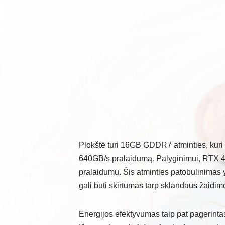
Plokštė turi 16GB GDDR7 atminties, kuri v
640GB/s pralaidumą. Palyginimui, RTX 4
pralaidumu. Šis atminties patobulinimas 
gali būti skirtumas tarp sklandaus žaidim
Energijos efektyvumas taip pat pagerint