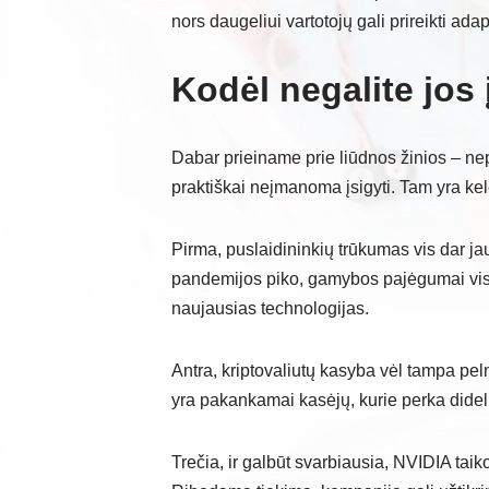
nors daugeliui vartotojų gali prireikti adap
Kodėl negalite jos 
Dabar prieiname prie liūdnos žinios – ne
praktiškai neįmanoma įsigyti. Tam yra kel
Pirma, puslaidininkių trūkumas vis dar j
pandemijos piko, gamybos pajėgumai vis 
naujausias technologijas.
Antra, kriptovaliutų kasyba vėl tampa pelni
yra pakankamai kasėjų, kurie perka didel
Trečia, ir galbūt svarbiausia, NVIDIA taiko