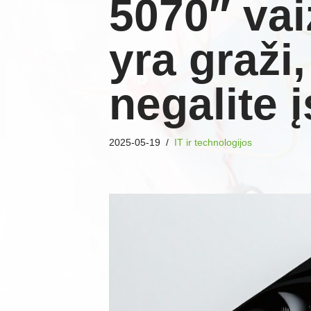
5070″ vai
yra graži,
negalite į
2025-05-19
IT ir technologijos