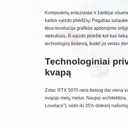
Kompiuterių entuziastai ir žaidėjai visam
kartos vaizdo plokščių. Pagaliau sulaukė
tikra revoliucija grafikos apdorojimo srit
stebuklais, ši vaizdo plokštė kol kas lieka
technologinį šedevrą, kodėl jis vertas dėme
Technologiniai pri
kvapą
Zotac RTX 5070 nėra tiesiog dar viena vai
svajojo metų metus. Naujoji architektūra
Lovelace”), siūlo iki 35% didesnį našumą 