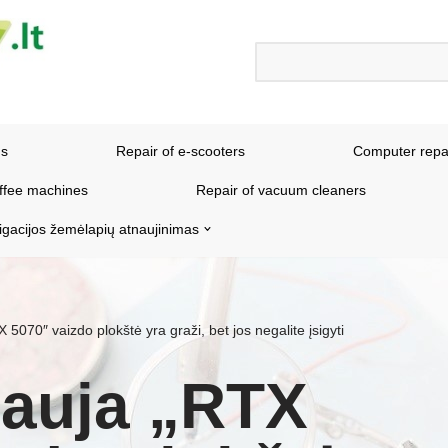
ns
Repair of e-scooters
Computer repa
offee machines
Repair of vacuum cleaners
igacijos žemėlapių atnaujinimas
 5070″ vaizdo plokštė yra graži, bet jos negalite įsigyti
nauja „RTX