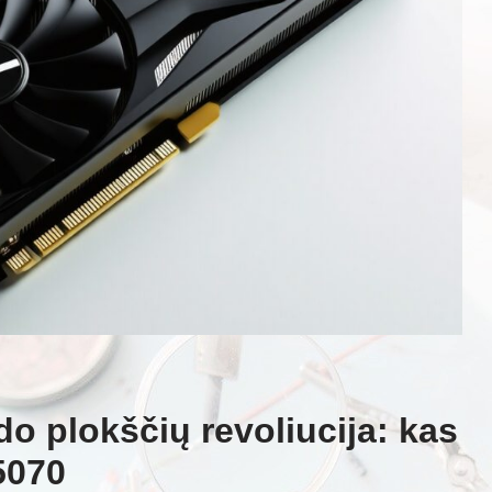
do plokščių revoliucija: kas
5070