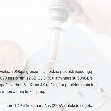
eikia 20Gbps greičiu – tai leidžia pasiekti įspūdingą
070 turėjo “tik” 12GB GDDR6X atminties su 504GB/s
ypač svarbus žaidžiant 4K raiška, kur papildoma atmintis
o ir nemalonių trūkčiojimų.
as – nors TDP išlieka panašus (220W), plokštė sugeba