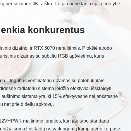
adrų per sekundę 4K raiška. Tai jau nebe fantazija, o realybė
alenkia konkurentus
tinio dizaino, ir RTX 5070 nėra išimtis. Plokštė atrodo
turistinis dizainas su subtiliu RGB apšvietimu, kuris
o – trigubas ventiliatorių dizainas su patobulintais
didesnė radiatorių sistema leidžia efektyviai išsklaidyti
0” aušinimo sistema yra iki 15% efektyvesnė nei ankstesnė
iau net prie didelių apkrovų.
2VHPWR maitinimo jungties, kuri jau tapo standartu
leidžia sumažinti laidų netvarkingumą kompiuterio korpuse,