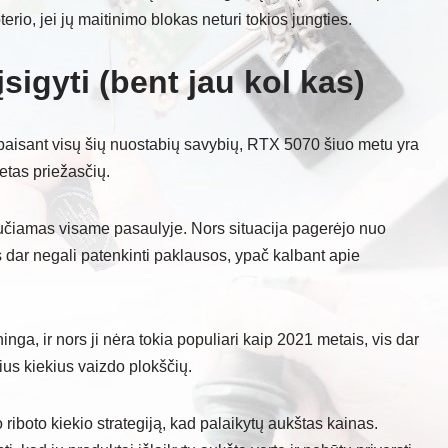
terio, jei jų maitinimo blokas neturi tokios jungties.
įsigyti (bent jau kol kas)
paisant visų šių nuostabių savybių, RTX 5070 šiuo metu yra
etas priežasčių.
aučiamas visame pasaulyje. Nors situacija pagerėjo nuo
dar negali patenkinti paklausos, ypač kalbant apie
nga, ir nors ji nėra tokia populiari kaip 2021 metais, vis dar
ius kiekius vaizdo plokščių.
 riboto kiekio strategiją, kad palaikytų aukštas kainas.