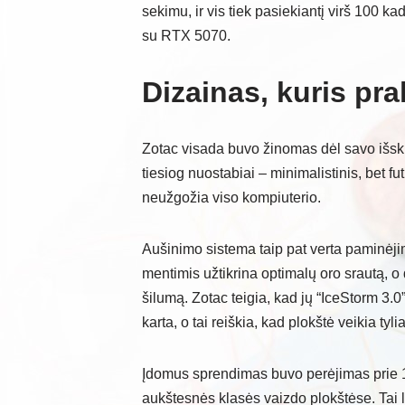
sekimu, ir vis tiek pasiekiantį virš 100 k
su RTX 5070.
Dizainas, kuris pr
Zotac visada buvo žinomas dėl savo išskir
tiesiog nuostabiai – minimalistinis, bet fu
neužgožia viso kompiuterio.
Aušinimo sistema taip pat verta paminėjim
mentimis užtikrina optimalų oro srautą, o 
šilumą. Zotac teigia, kad jų “IceStorm 3.
karta, o tai reiškia, kad plokštė veikia tyl
Įdomus sprendimas buvo perėjimas prie 1
aukštesnės klasės vaizdo plokštėse. Tai 