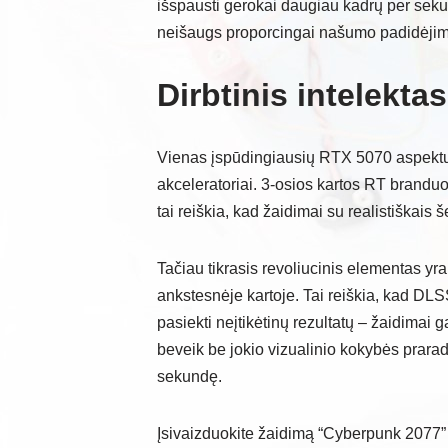
išspausti gerokai daugiau kadrų per sekun
neišaugs proporcingai našumo padidėjim
Dirbtinis intelektas
Vienas įspūdingiausių RTX 5070 aspektų y
akceleratoriai. 3-osios kartos RT branduo
tai reiškia, kad žaidimai su realistiškais 
Tačiau tikrasis revoliucinis elementas yra 
ankstesnėje kartoje. Tai reiškia, kad DL
pasiekti neįtikėtinų rezultatų – žaidimai 
beveik be jokio vizualinio kokybės prarad
sekundę.
Įsivaizduokite žaidimą “Cyberpunk 2077” 