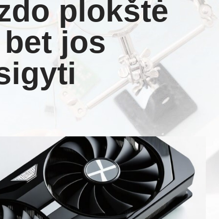
zdo plokštė
 bet jos
sigyti