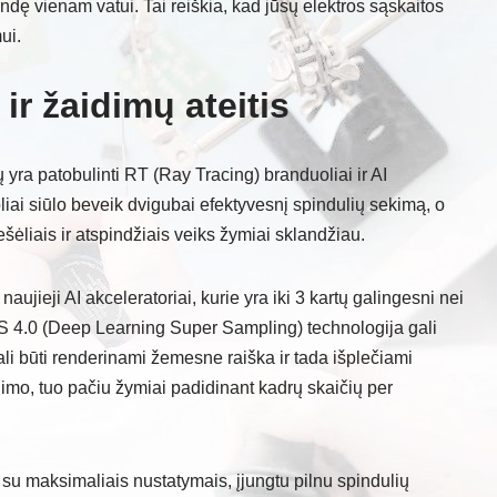
dę vienam vatui. Tai reiškia, kad jūsų elektros sąskaitos
ui.
 ir žaidimų ateitis
ra patobulinti RT (Ray Tracing) branduoliai ir AI
liai siūlo beveik dvigubai efektyvesnį spindulių sekimą, o
šešėliais ir atspindžiais veiks žymiai sklandžiau.
naujieji AI akceleratoriai, kurie yra iki 3 kartų galingesni nei
SS 4.0 (Deep Learning Super Sampling) technologija gali
gali būti renderinami žemesne raiška ir tada išplečiami
imo, tuo pačiu žymiai padidinant kadrų skaičių per
su maksimaliais nustatymais, įjungtu pilnu spindulių